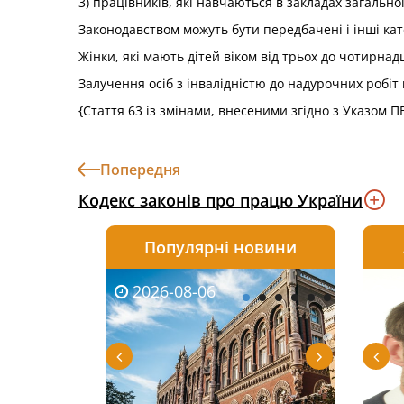
3) працівників, які навчаються в закладах загальної
Законодавством можуть бути передбачені і інші кат
Жінки, які мають дітей віком від трьох до чотирнад
Залучення осіб з інвалідністю до надурочних робіт
{Стаття 63 із змінами, внесеними згідно з Указом 
Попередня
Кодекс законів про працю України
Популярні новини
2026-08-06
2026-08-03
2026-
20