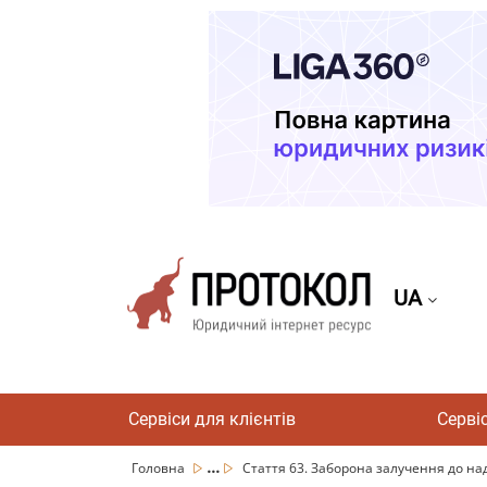
UA
Сервіси для клієнтів
Серві
...
Головна
Стаття 63. Заборона залучення до на