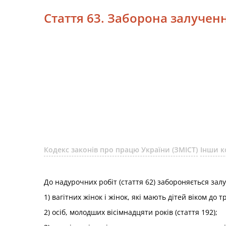
Стаття 63. Заборона залучен
Кодекс законів про працю України (ЗМІСТ)
Інши к
До надурочних робіт (стаття 62) забороняється зал
1) вагітних жінок і жінок, які мають дітей віком до тр
2) осіб, молодших вісімнадцяти років (стаття 192);