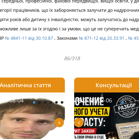
 середньої, професійної, фахової передвищої, вищої освіти, у дні
егорії працівників, що їх забороняється залучати до надурочних
цяти років або дитину з інвалідністю, можуть залучатись до наду
 можливе лише за їх згодою і за умови, що це не суперечить ме
ПВР
№ 4841-11 від 30.10.87
, Законами
№ 871-12 від 20.33.91
,
№ 457
86/318
Аналітична стаття
Консультації
08-06
26-08-04
2026-08-05
2026-08-06
2026-08-04
2026-08-06
2026-07-30