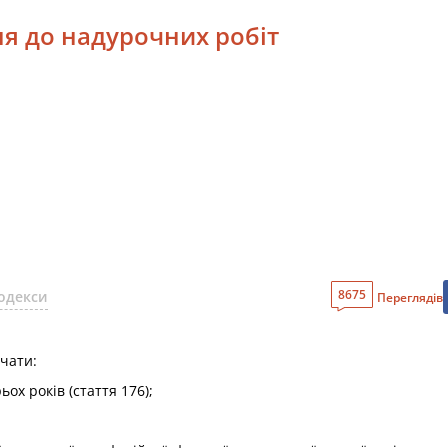
ня до надурочних робіт
8675
одекси
Переглядів
учати:
ьох років (стаття 176);