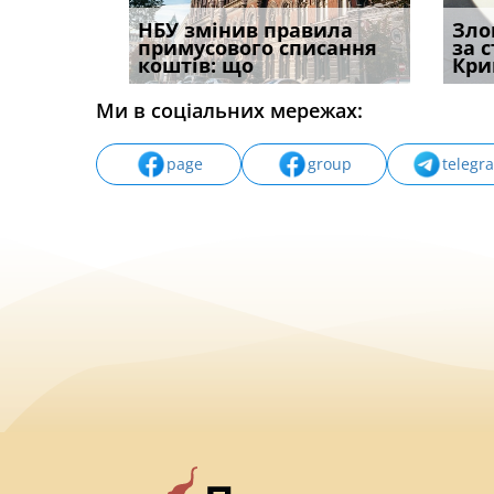
і
НБУ змінив правила
Водії можуть отримати
Якщо с
Зло
способом
примусового списання
компенсацію за
відшк
за 
вих
коштів: що
незаконні дії
наявні
Кри
Ми в соціальних мережах:
page
group
telegr