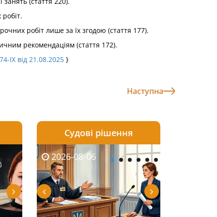
 занять (стаття 220).
 робіт.
рочних робіт лише за їх згодою (стаття 177).
дичним рекомендаціям (стаття 172).
4-IX від 21.08.2025
}
Наступна
Судові рішення
2026-08-05
2026-08-03
2026-08-06
2026-08-06
2026-08-05
2026-08-03
2026-08-06
2026-08-0