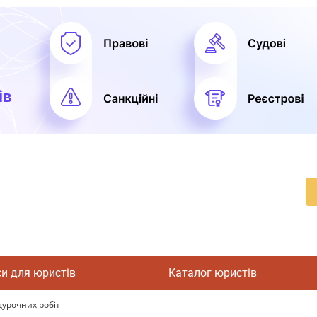
си для юристів
Каталог юристів
дурочних робіт