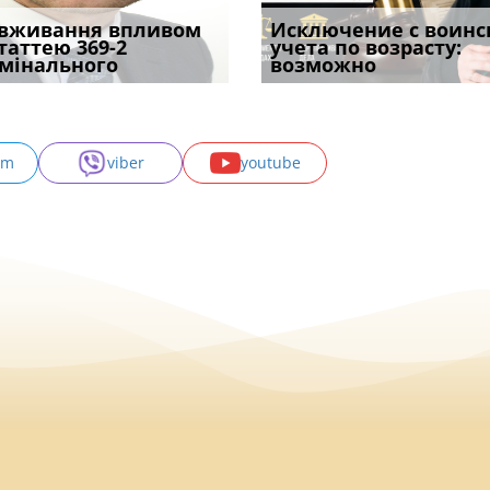
уд встановив для
вживання впливом
Особливості захисту у
Документи, на яких не
Переоформлення
Исключение с воинс
Восьмий ААС фак
одування шкоди
статтею 369-2
кримінальному
проставляється
відстрочки за іншою
учета по возрасту:
підтвердив, що 
с
мінального
провадженні: я
апостиль: пер
підставою: нов
возможно
може скас
am
viber
youtube