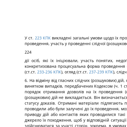
У ст.
223
КПК
викладені загальні умови щодо їх пров
проведення, участь у проведенні слідчої (розшуково
224
дії осіб, які їх ініціювали, участь понятих, не
конкретизована процесуальна форма проведення слі
(ст.ст.
233-236
КПК
), огляд (ст.ст.
237-239
КПК
), слід
6. На відміну від гласних слідчих (розшукових) дій
винятком випадків, передбачених Кодексом (ч. 1 ст
порядок отримання дозволів на їх проведення (с
(розшукових) дій не викладається. Він визначаєтьс
статусу доказів. Отримані матеріали підлягають п
проводили або були залучені до їх проведення, можу
приводу дій або контактів яких проводилися такі 
джерело їх походження, щоб у відповідній ситуації
здійснюватися за участі сторін, зокрема, в умова