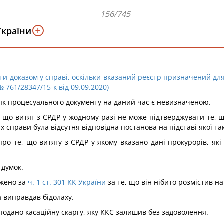
156/745
України
ти доказом у справі, оскільки вказаний реєстр призначений для
№ 761/28347/15-к від 09.09.2020)
 як процесуального документу на даний час є невизначеною.
, що витяг з ЄРДР у жодному разі не може підтверджувати те,
 справи була відсутня відповідна постанова на підставі якої та
ро те, що витягу з ЄРДР у якому вказано дані прокурорів, як
 думок.
джено за
ч. 1 ст. 301 КК України
за те, що він нібито розмістив н
а виправдав бідолаху.
подано касаційну скаргу, яку ККС залишив без задоволення.