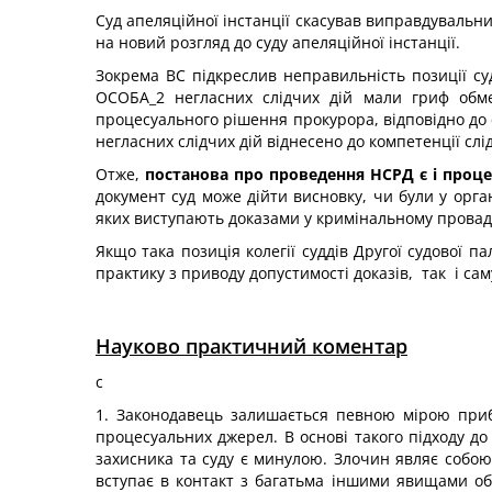
Суд апеляційної інстанції скасував виправдувальни
на новий розгляд до суду апеляційної інстанції.
Зокрема ВС підкреслив неправильність позиції су
ОСОБА_2 негласних слідчих дій мали гриф обме
процесуального рішення прокурора, відповідно до с
негласних слідчих дій віднесено до компетенції слід
Отже,
постанова про проведення НСРД є і проц
документ суд може дійти висновку, чи були у орга
яких виступають доказами у кримінальному провад
Якщо така позиція колегії суддів Другої судової п
практику з приводу допустимості доказів, так і са
Науково практичний коментар
с
1. Законодавець залишається певною мірою прибі
процесуальних джерел. В основі такого підходу до
захисника та суду є минулою. Злочин являє собою
вступає в контакт з багатьма іншими явищами об'є