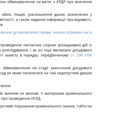
рони обвинувачення на витяг з ЄРДР про внесення
 облік, пошук, узагальнення даних, зазначених у
тності, а також надання інформації про відомості,
в.
учені до матеріалів справи, інакше отримані на їх
роведення негласних слідчих (розшукових) дій із
розслідування, і як усі інші матеріали досудового
иті захисту в порядку, передбаченому
ст. 290 КПК
 обвинувачення на стадії закінчення досудового
о суд не може посилатися на такі недопустимі докази
чення.
бе винним не визнав. У матеріалах кримінального
а про проведення НСРД.
пустиме порушення кримінального закону, тобто на