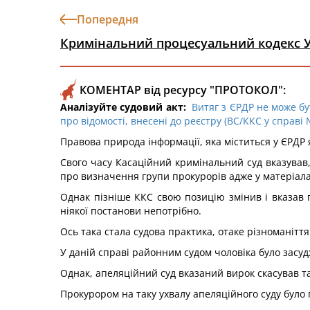
Попередня
Кримінальний процесуальний кодекс 
КОМЕНТАР від ресурсу "ПРОТОКОЛ":
Аналізуйте судовий акт:
Витяг з ЄРДР не може бу
про відомості, внесені до реєстру (ВС/ККС у справі 
Правова природа інформації, яка міститься у ЄРДР
Свого часу Касаційний кримінальний суд вказував
про визначення групи прокурорів адже у матеріалах
Однак пізніше ККС свою позицію змінив і вказав п
ніякої постанови непотрібно.
Ось така стала судова практика, отаке різноманіття
У даній справі районним судом чоловіка було засу
Однак, апеляційний суд вказаний вирок скасував т
Прокурором на таку ухвалу апеляційного суду було 