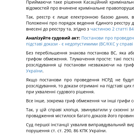
Приймаючи таке рішення Касаційний кримінальний
відомостей про вчинене кримінальне правопорушен
Так, реєстр є лише електронною базою даних, ві
Положенні про порядок ведення Єдиного реєстру до
внесені до реєстру та, згідно з
частиною 2 статті 8
Аналізуйте судовий акт:
Постанови про проведенн
підставі докази - є недопустимими (ВС/ККС у справі 
Без перебільшення знакова постанова ВС, яка аб
грифом обмеження. Тлумачення просте: такі постан
розслідування ці постанови незважаючи на гриф
України
.
Якщо постанови про проведення НСРД не будуть 
розслідування, то докази отримані на підставі цих
при ухваленні судового рішення.
Все інше, зокрема гриф обмеження чи інші грифи 
Так, у цій справі хлопця, звинуватили у скоєнні
провадження містилося багато доказів його провин
Суд першої інстанції ухвалив виправдувальний ви
порушення ст. ст. 290, 86 КПК України.