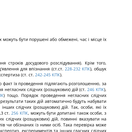
х можуть бути порушені або обмежені, час і місце їх
ня строків досудового розслідування). Крім того,
д'явлення для впізнання (ст.ст.
228-232
КПК
), обшук
експертиза (ст. ст.
242-245
КПК
).
 про факт їх проведення підлягають розголошенню, за
 негласних слідчих (розшукових) дій (ст.
246
КПК
),
ПК
) тощо. Порядок проведення негласних слідчих
о результати таких дій автоматично будуть набувати
нших слідчих (розшукових) дій. Так, особи, які їх
3 ст.
256
КПК
, можуть бути допитані також особи, з
их слідчих (розшукових) дій, повинні вказувати на
лів чи обізнаних із ними осіб. Така перевірка може
експертиз, експериментів та інших гласних слідчих