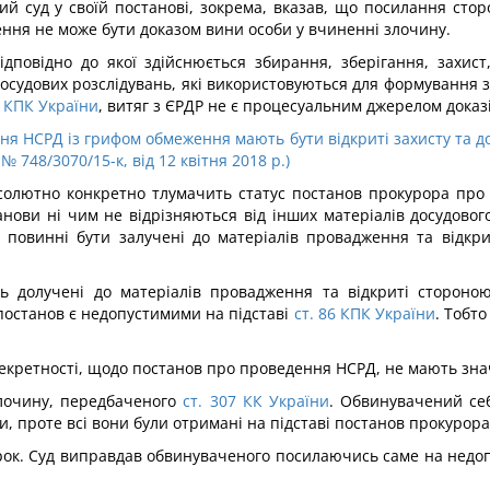
 суд у своїй постанові, зокрема, вказав, що посилання сто
ня не може бути доказом вини особи у вчиненні злочину.
дповідно до якої здійснюється збирання, зберігання, захист,
судових розслідувань, які використовуються для формування зві
4 КПК України
, витяг з ЄРДР не є процесуальним джерелом доказі
я НСРД із грифом обмеження мають бути відкриті захисту та дол
№ 748/3070/15-к, від 12 квітня 2018 р.)
солютно конкретно тлумачить статус постанов прокурора про п
ови ні чим не відрізняються від інших матеріалів досудового 
 повинні бути залучені до матеріалів провадження та відкр
долучені до матеріалів провадження та відкриті стороною
 постанов є недопустимими на підставі
ст. 86 КПК України
. Тобт
секретності, щодо постанов про проведення НСРД, не мають зна
 злочину, передбаченого
ст. 307 КК України
. Обвинувачений се
и, проте всі вони були отримані на підставі постанов прокурор
рок. Суд виправдав обвинуваченого посилаючись саме на недо