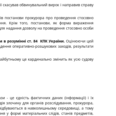
ції скасував обвинувальний вирок і направив справу
алів постанови прокурора про проведення стосовно
ння. Крім того, постанови, як форма вираження
в для надання дозволу на проведення стосовно особи
в розумінні ст. 84 КПК України.
Оцінюючи цей
ведення оперативно-розшукових заходів, результати
у майбутньому це кардинально змінить як усю судову
 - це єдність фактичних даних (інформації) і їх
дія злочину для органів розслідування, прокурора,
 відбуваються в навколишньому середовищі, а тому
ня у формі матеріальних слідів, станів предметів,