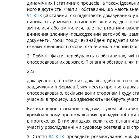
динамічних і статичних процесів, а також ідеальни
його відсутність. Факти і обставини, що мають зна
91
КПК
(обставини, які підлягають доказуванню у к
виникають у момент вчинення злочину, до і післ
змінилися або змінилися, але не втратили важли
вчинення злочину (пошкоджений автомобіль, замки 
документи, гроші тощо); в) знайдені предмети злоч
ознаки зовнішності особи, яка вчинила злочин (зріс
2. Побічні факти перебувають в обставинах, які 
опосередкованих зв'язках. Пізнання обставин, які 
223
доказуванню, і побічних доказів здійснюється 
завдячуючи інформації, яку несуть про нього доказ
опосередковано, оскільки вони сторонам і суду с
учасників процесу, що здійснюють чи беруть участь
Безпосереднє пізнання слідчим, судом обстави
кримінальному процесуальному провадженні при п
в протоколах. В тих випадках, коли таке пізнання
участі у розслідуванні чи судовому розгляді цієї сп
3. Стаття
84
КПК
проводить розмежування між факт