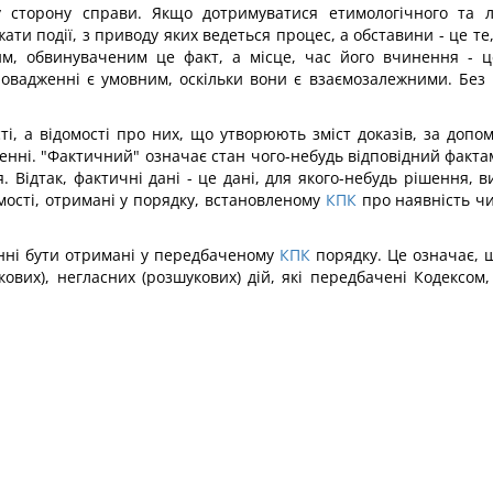
у сторону справи. Якщо дотримуватися етимологічного та 
ти події, з приводу яких ведеться процес, а обставини - це те
им, обвинуваченим це факт, а місце, час його вчинення - 
вадженні є умовним, оскільки вони є взаємозалежними. Без 
ості, а відомості про них, що утворюють зміст доказів, за до
ні. "Фактичний" означає стан чого-небудь відповідний фактам, 
 Відтак, фактичні дані - це дані, для якого-небудь рішення, в
омості, отримані у порядку, встановленому
КПК
про наявність чи
нні бути отримані у передбаченому
КПК
порядку. Це означає, щ
ових), негласних (розшукових) дій, які передбачені Кодексом