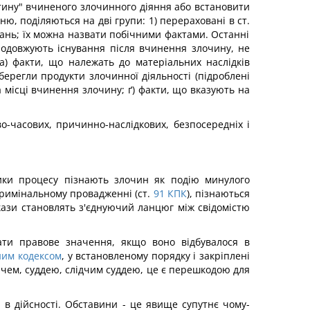
артину" вчиненого злочинного діяння або встановити
ю, поділяються на дві групи: 1) перераховані в ст.
итань; їх можна назвати побічними фактами. Останні
родовжують існування після вчинення злочину, не
а) факти, що належать до матеріальних наслідків
берегли продукти злочинної діяльності (підроблені
а місці вчинення злочину; ґ) факти, що вказують на
о-часових, причинно-наслідкових, безпосередніх і
ники процесу пізнають злочин як подію минулого
кримінальному провадженні (ст.
91
КПК
), пізнаються
кази становлять з'єднуючий ланцюг між свідомістю
ати правове значення, якщо воно відбувалося в
им кодексом
, у встановленому порядку і закріплені
ачем, суддею, слідчим суддею, це є перешкодою для
в дійсності. Обставини - це явище супутнє чому-