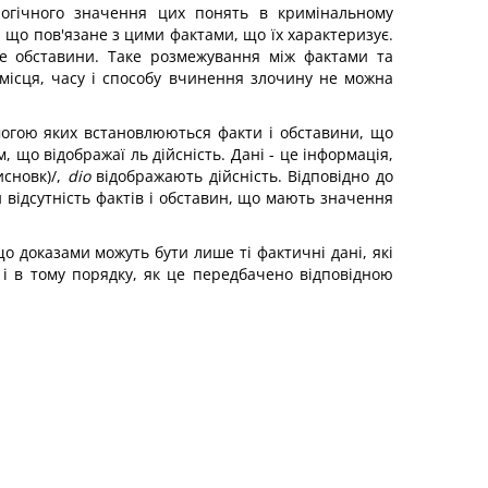
логічного значення цих понять в кримінальному
, що пов'язане з цими фактами, що їх характеризує.
це обставини. Таке розмежування між фактами та
місця, часу і способу вчинення злочину не можна
помогою яких встановлюються факти і обставини, що
що відображаї ль дійсність. Дані - це інформація,
исновк)/,
dio
відображають дійсність. Відповідно до
 відсутність фактів і обставин, що мають значення
о доказами можуть бути лише ті фактичні дані, які
, і в тому порядку, як це передбачено відповідною