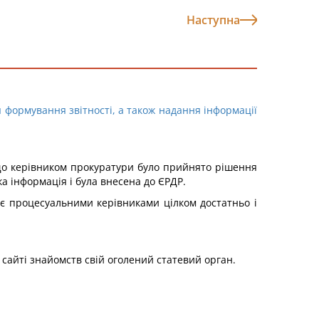
Наступна
 формування звітності, а також надання інформації
 що керівником прокуратури було прийнято рішення
ка інформація і була внесена до ЄРДР.
і є процесуальними керівниками цілком достатньо і
а сайті знайомств свій оголений статевий орган.