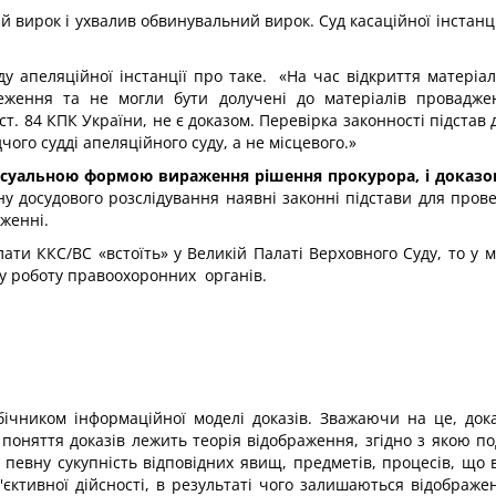
й вирок і ухвалив обвинувальний вирок. Суд касаційної інстан
ду апеляційної інстанції про таке. «На час відкриття матері
ження та не могли бути долучені до матеріалів провадже
т. 84 КПК України, не є доказом. Перевірка законності підста
чого судді апеляційного суду, а не місцевого.»
есуальною формою вираження рішення прокурора, і доказом 
ну досудового розслідування наявні законні підстави для про
женні.
алати ККС/ВС «встоїть» у Великій Палаті Верховного Суду, то 
му роботу правоохоронних органів.
чником інформаційної моделі доказів. Зважаючи на це, докази
 поняття доказів лежить теорія відображення, згідно з якою по
 певну сукупність відповідних явищ, предметів, процесів, що
ктивної дійсності, в результаті чого залишаються відображен