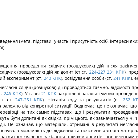
едення (мета, підстави, участь і присутність осіб, інтереси яки
ї)
допущення проведення слідчих (розшукових) дій після закінчен
дчих (розшукових) дій як допит (ст.ст.
224-227
231
КПК
), пре
чий експеримент (ст.
240
КПК
), освідування особи (ст.
241
КПК
), 
, негласні слідчі (розшукові) дії проводяться таємно, відомості
.
246
КПК
). У главі
21
КПК
закріплені загальні умови проведення
т. ст.
247-251
КПК
), фіксація ходу та результатів (ст.
252
К
я залежно від конкретної ситуації. Водночас, це не означає, щ
еревірці на тих самих підставах, що і результати проведення і
ть бути допитані як свідки. Крім цього, як зазначається у ч. 1,
дії. Це означає, що матеріали, отримані в результаті негласн
 існувала можливість дослідження та пояснень авторів матеріа
х закритого судового засідання, шляхом допитів, проведенням 