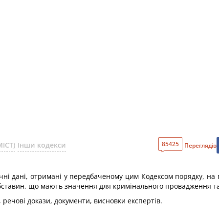
85425
ІСТ)
Інши кодекси
Переглядів
і дані, отримані у передбаченому цим Кодексом порядку, на пі
 обставин, що мають значення для кримінального провадження т
 речові докази, документи, висновки експертів.