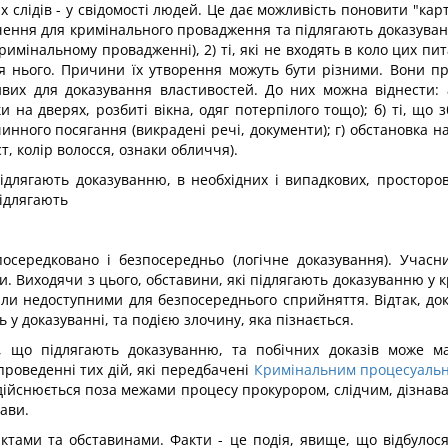
х слідів - у свідомості людей. Це дає можливість поновити "к
чення для кримінального провадження та підлягають доказуванн
римінальному провадженні), 2) ті, які не входять в коло цих п
я нього. Причини їх утворення можуть бути різними. Вони п
вих для доказування властивостей. До них можна віднести: 
на дверях, розбиті вікна, одяг потерпілого тощо); б) ті, що з
инного посягання (викрадені речі, документи); г) обстановка н
т, колір волосся, ознаки обличчя).
підлягають доказуванню, в необхідних і випадкових, просторов
підлягають
опосередковано і безпосередньо (логічне доказування). Учас
и. Виходячи з цього, обставини, які підлягають доказуванню у 
тали недоступними для безпосереднього сприйняття. Відтак, до
 у доказуванні, та подією злочину, яка пізнається.
н, що підлягають доказуванню, та побічних доказів може м
роведенні тих дій, які передбачені
Кримінальним процесуальн
 здійснюється поза межами процесу прокурором, слідчим, дізнав
рави.
ами та обставинами. Факти - це подія, явище, що відбулося 