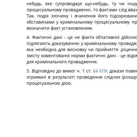
небудь, яке супроводжує що-небудь, ту чи інш
процесуальному провадженні, то фактами слід вважа
Так, подія злочину і вчинення його підозрюван
обставинами у кримінальному процесуальному про
визначити факт установленим.
4. Фактичні дані - це не факти об'єктивної дійсн
підлягають доказуванню у кримінальному проваджен
яка необхідна для висновку чи прийняття ,ріцення.
змісту коментованої норми фактичні дані - це від
для кримінального провадження.
5. Відповідно до вимог ч. 1 ст.
84
КПК
докази пови
отримані в результаті проведення слідчих (розшук
процесуальною дією.