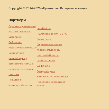
Copyright © 2014-2026 «Протокол». Всі права захищені.
Партнери
Сережки з діамантами
pereklad.ua
alliancetechnika.ua
Підготовка до НМТ / ЗНО
миралинкс
Винна шафа
Веб мастер
Перевезення хворих
https://motokosmos.ua/
hospice-life.com.ua/
Синтезатори
mk-translations.ua
perevod.agency
maltina.com.ua
agrotechnika.com.ua
Шафи купе
europeservice.com.ua
Брендові сумки
текст юа
Натяжні стелі Nova Stelya
Посилання
Перевезення хворих за
kievperevod.com.ua
кордон