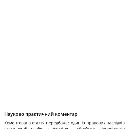
Науково практичний коментар
Коментована стаття передбачає один із правових наслідків
екстрадиції особи в Україну - обов'язок відповідного