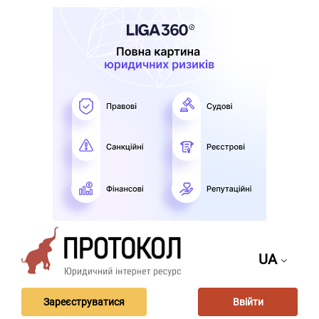
UA
Зареєструватися
Ввійти