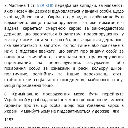
7. Частина 1 ст.
589
КПК
передбачає випадки, за наявності
яких іноземній державі відмовляється у видачі особи, щодо
якої надійшов запит. Окрім того, у видачі особи може бути
відмовлено, якщо правопорушення, за яке вимагається
видача, карається смертною карою за законодавством
держави, що звертається із запитом; правопорушення, у
зв'язку з яким запитується особа, розглядається державою,
яка звертається із запитом, як політичне або пов'язане з
ним; є підстави вважати, що запит про видачу особи за
вчинення звичайного кримінального правопорушення
спрямований на переслідування, засудження або
покарання особи за ознаками її раси, кольору шкіри,
політичних, релігійних та інших переконань, статі,
етнічного чи соціального походження, майнового стану,
місця проживання тощо.
8. Кримінальне провадження може бути перейняте
Україною й у разі надання іноземною державою письмових
гарантій про те, що особа, щодо якої Ухвалено вирок в
Україні, у майбутньому не піддаватиметься у державі, яка
1153