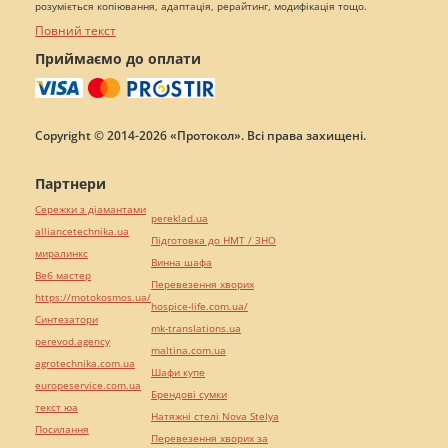
розуміється копіювання, адаптація, рерайтинг, модифікація тощо.
Повний текст
Приймаємо до оплати
Copyright © 2014-2026 «Протокол». Всі права захищені.
Партнери
Сережки з діамантами
pereklad.ua
alliancetechnika.ua
Підготовка до НМТ / ЗНО
миралинкс
Винна шафа
Веб мастер
Перевезення хворих
https://motokosmos.ua/
hospice-life.com.ua/
Синтезатори
mk-translations.ua
perevod.agency
maltina.com.ua
agrotechnika.com.ua
Шафи купе
europeservice.com.ua
Брендові сумки
текст юа
Натяжні стелі Nova Stelya
Посилання
Перевезення хворих за