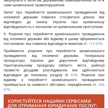
звернулась із запитом, державному обвинуваченню за те ж
саме кримінальне правопорушення.
Запит про перейняття кримінального провадження від
іноземної держави повинен стосуватися діяння, яке
відповідно до закону України про кримінальну
відповідальність є злочином чи кримінальним проступком.
9. Рішення про перейняття кримінального провадження
від іноземної держави або відмову в цьому оформлюється
постановою, яка повинна відповідати вимогам ст.
110
КПК
.
Приймаючи рішення про перейняття кримінального
провадження від іноземної держави, Генеральна
прокуратура України дає доручення відповідному
територіальному прокурору (області, міста, району)
провести досудове розслідування, яке здійснюється
відповідно до положень розділу III
КПК
. Рішення про
відмову у перейнятті кримінального провадження
приймається за наявності обставин, передбачених ст.
596
КПК
.
КОРИСТУЙТЕСЯ НАШИМИ СЕРВІСАМИ
ДЛЯ ОТРИМАННЯ ЮРИДИЧНИХ ПОСЛУГ: