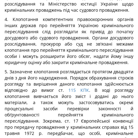
розслідування та Міністерство юстиції України щодо
кримінальних проваджень під час судового провадження.
4. Клопотання компетентних правоохоронних органів
інших держав про перейняття Україною кримінального
переслідування слід розглядати як привід до початку
досудового або судового провадження. Органи досудового
розслідування, прокурор або суд не зв'язані межами
клопотання про перейняття кримінального переслідування
особи і можуть розширити його обсяг, надати йому іншу
юридичну оцінку або закрити кримінальне провадження.
5. Зазначене клопотання розглядається протягом двадцяти
днів з дня його надходження. Порядок обрахування строків
розгляду та вирішення даного клопотання здійснюється
відповідно до вимог ст.
115
КПК
. В ході розгляду
клопотання вивчається його зміст і додані до нього
матеріали, а також можуть застосовуватись окремі
процесуальні засоби перевірки законності й
обґрунтованості перейняття кримінального
переслідування. Зокрема, ст. 17 Європейської конвенції
про передачу провадження у кримінальних справах від 15
травня 1972 р. передбачає, що особі, кримінальне