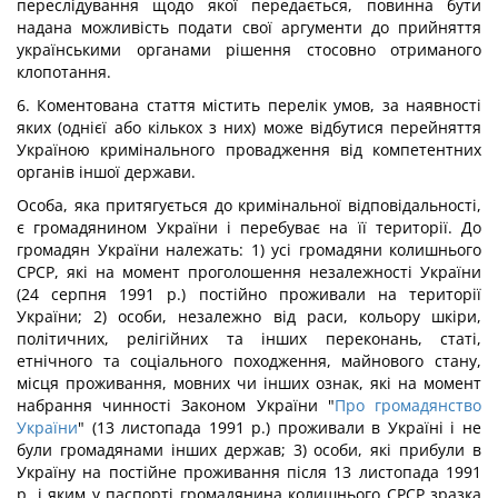
переслідування щодо якої передається, повинна бути
надана можливість подати свої аргументи до прийняття
українськими органами рішення стосовно отриманого
клопотання.
6. Коментована стаття містить перелік умов, за наявності
яких (однієї або кількох з них) може відбутися перейняття
Україною кримінального провадження від компетентних
органів іншої держави.
Особа, яка притягується до кримінальної відповідальності,
є громадянином України і перебуває на її території. До
громадян України належать: 1) усі громадяни колишнього
СРСР, які на момент проголошення незалежності України
(24 серпня 1991 р.) постійно проживали на території
України; 2) особи, незалежно від раси, кольору шкіри,
політичних, релігійних та інших переконань, статі,
етнічного та соціального походження, майнового стану,
місця проживання, мовних чи інших ознак, які на момент
набрання чинності Законом України "
Про громадянство
України
" (13 листопада 1991 р.) проживали в Україні і не
були громадянами інших держав; 3) особи, які прибули в
Україну на постійне проживання після 13 листопада 1991
р. і яким у паспорті громадянина колишнього СРСР зразка