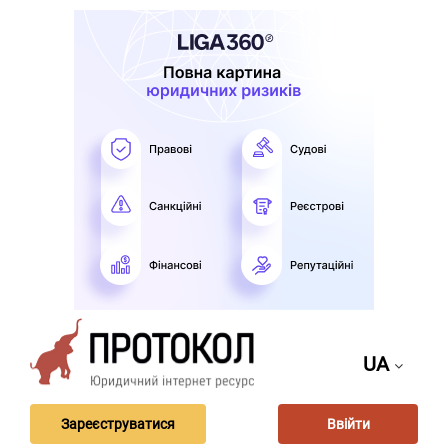
UA
Зареєструватися
Ввійти