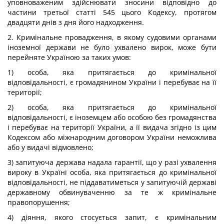
уповноваженим здійснювати зносини відповідно до
частини третьої статті 545 цього Кодексу, протягом
двадцяти днів з дня його надходження.
2. Кримінальне провадження, в якому судовими органами
іноземної держави не було ухвалено вирок, може бути
перейняте Україною за таких умов:
1) особа, яка притягається до кримінальної
відповідальності, є громадянином України і перебуває на її
території;
2) особа, яка притягається до кримінальної
відповідальності, є іноземцем або особою без громадянства
і перебуває на території України, а її видача згідно із цим
Кодексом або міжнародним договором України неможлива
або у видачі відмовлено;
3) запитуюча держава надала гарантії, що у разі ухвалення
вироку в Україні особа, яка притягається до кримінальної
відповідальності, не піддаватиметься у запитуючій державі
державному обвинуваченню за те ж кримінальне
правопорушення;
4) діяння, якого стосується запит, є кримінальним