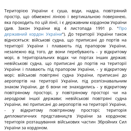
Територією України є суша, води, надра, повітряний
простір, що обмежені лінією і вертикальною поверхнею,
яка проходить по цій лінії, і є державним кордоном України
(див. Закон України від 4 листопада 1991 р. "
Про
державний кордон України
"). До території України також
відносяться: військові судна, що приписані до портів на
території України і плавають під прапором України,
незалежно від того, де вони перебувають - у відкритому
морі, в територіальних водах чи портах інших держав;
невійськові судна, що приписані до портів на території
України і плавають під прапором України, - у відкритому
морі; військові повітряні судна України, приписані до
аеропортів на території України, під розпізнавальним
знаком України, де б вони не знаходились - у відкритому
повітряному просторі, у повітряному просторі чи на
аеродромі іншої держави; невійськові повітряні судна
України, які приписані до аеропортів на території України,
- у відкритому повітряному просторі; територія
дипломатичних представництв України за кордоном;
територія розташування військових частин Збройних Сил
України за кордоном.