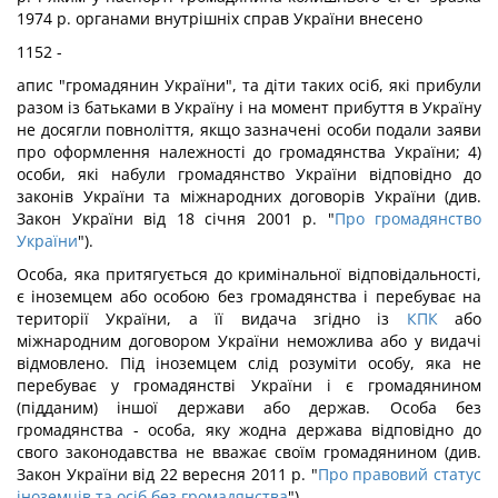
1974 р. органами внутрішніх справ України внесено
1152 -
апис "громадянин України", та діти таких осіб, які прибули
разом із батьками в Україну і на момент прибуття в Україну
не досягли повноліття, якщо зазначені особи подали заяви
про оформлення належності до громадянства України; 4)
особи, які набули громадянство України відповідно до
законів України та міжнародних договорів України (див.
Закон України від 18 січня 2001 р. "
Про громадянство
України
").
Особа, яка притягується до кримінальної відповідальності,
є іноземцем або особою без громадянства і перебуває на
території України, а її видача згідно із
КПК
або
міжнародним договором України неможлива або у видачі
відмовлено. Під іноземцем слід розуміти особу, яка не
перебуває у громадянстві України і є громадянином
(підданим) іншої держави або держав. Особа без
громадянства - особа, яку жодна держава відповідно до
свого законодавства не вважає своїм громадянином (див.
Закон України від 22 вересня 2011 р. "
Про правовий статус
іноземців та осіб без громадянства
").