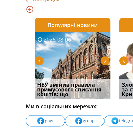
Популярні новини
2026-08-06
2026-08-03
2026-
20
к підстава
НБУ змінив правила
Водії можуть отримати
Якщо с
Зло
ня:
примусового списання
компенсацію за
відшк
за 
коштів: що
незаконні дії
наявні
Кри
Ми в соціальних мережах:
page
group
telegr