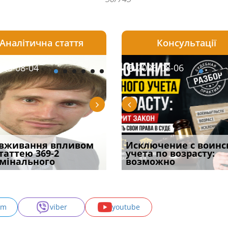
Аналітична стаття
Консультації
08-06
26-08-04
2026-08-05
2026-08-05
2026-08-04
2026-08-06
2026-07-30
уд встановив для
вживання впливом
Особливості захисту у
Чоловік помер, але
Переоформлення
Исключение с воинс
Восьмий ААС фак
одування шкоди
статтею 369-2
кримінальному
позика залишилася: як
відстрочки за іншою
учета по возрасту:
підтвердив, що 
с
мінального
провадженні: я
фраза «на
підставою: нов
возможно
може скас
am
viber
youtube