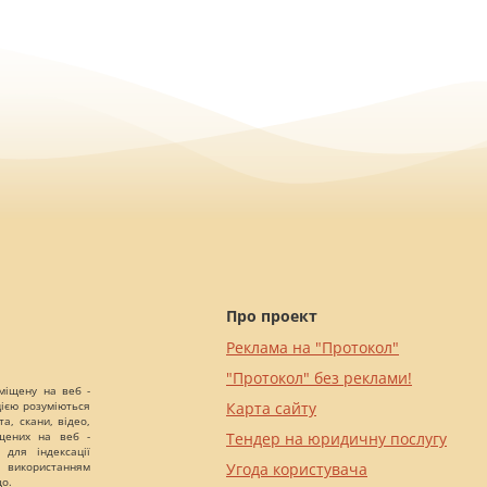
Про проект
Реклама на "Протокол"
"Протокол" без реклами!
міщену на веб -
цією розуміються
Карта сайту
а, скани, відео,
іщених на веб -
Тендер на юридичну послугу
 для індексації
 використанням
Угода користувача
що.