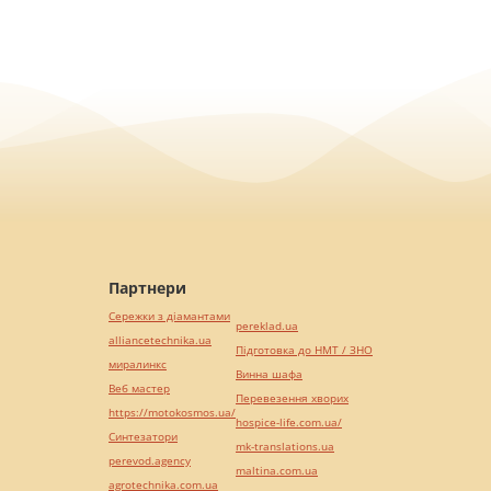
Партнери
Сережки з діамантами
pereklad.ua
alliancetechnika.ua
Підготовка до НМТ / ЗНО
миралинкс
Винна шафа
Веб мастер
Перевезення хворих
https://motokosmos.ua/
hospice-life.com.ua/
Синтезатори
mk-translations.ua
perevod.agency
maltina.com.ua
agrotechnika.com.ua