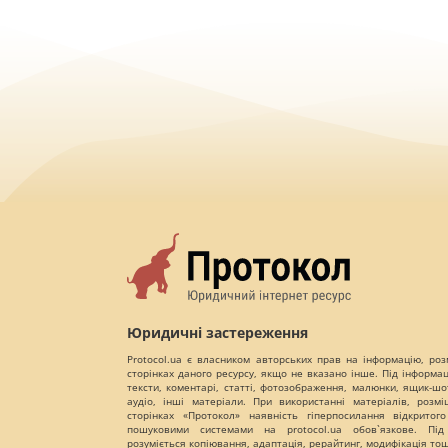
Юридичні застереження
Protocol.ua є власником авторських прав на інформацію, роз
сторінках даного ресурсу, якщо не вказано інше. Під інформа
тексти, коментарі, статті, фотозображення, малюнки, ящик-шот
аудіо, інші матеріали. При використанні матеріалів, розм
сторінках «Протокол» наявність гіперпосилання відкритого
пошуковими системами на protocol.ua обов`язкове. Під
розуміється копіювання, адаптація, рерайтинг, модифікація то