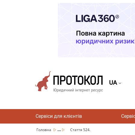
UA
Сервіси для клієнтів
Серві
...
Головна
Стаття 524.