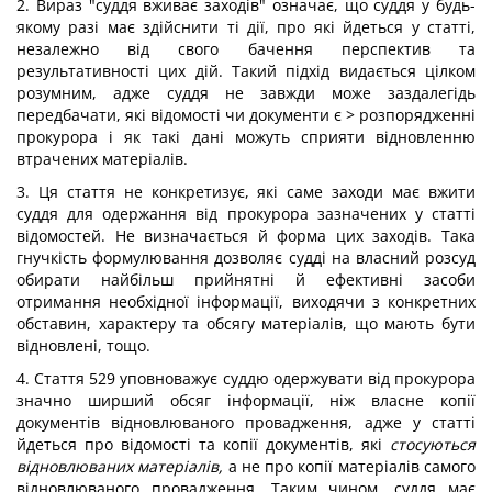
2. Вираз "суддя вживає заходів" означає, що суддя у будь-
якому разі має здійснити ті дії, про які йдеться у статті,
незалежно від свого бачення перспектив та
результативності цих дій. Такий підхід видається цілком
розумним, адже суддя не завжди може заздалегідь
передбачати, які відомості чи документи є > розпорядженні
прокурора і як такі дані можуть сприяти відновленню
втрачених матеріалів.
3. Ця стаття не конкретизує, які саме заходи має вжити
суддя для одержання від прокурора зазначених у статті
відомостей. Не визначається й форма цих заходів. Така
гнучкість формулювання дозволяє судді на власний розсуд
обирати найбільш прийнятні й ефективні засоби
отримання необхідної інформації, виходячи з конкретних
обставин, характеру та обсягу матеріалів, що мають бути
відновлені, тощо.
4. Стаття 529 уповноважує суддю одержувати від прокурора
значно ширший обсяг інформації, ніж власне копії
документів відновлюваного провадження, адже у статті
йдеться про відомості та копії документів, які
стосуються
відновлюваних матеріалів,
а не про копії матеріалів самого
відновлюваного провадження. Таким чином, суддя має