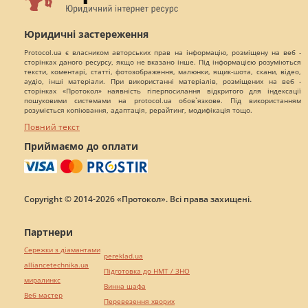
Юридичні застереження
Protocol.ua є власником авторських прав на інформацію, розміщену на веб -
сторінках даного ресурсу, якщо не вказано інше. Під інформацією розуміються
тексти, коментарі, статті, фотозображення, малюнки, ящик-шота, скани, відео,
аудіо, інші матеріали. При використанні матеріалів, розміщених на веб -
сторінках «Протокол» наявність гіперпосилання відкритого для індексації
пошуковими системами на protocol.ua обов`язкове. Під використанням
розуміється копіювання, адаптація, рерайтинг, модифікація тощо.
Повний текст
Приймаємо до оплати
Copyright © 2014-2026 «Протокол». Всі права захищені.
Партнери
Сережки з діамантами
pereklad.ua
alliancetechnika.ua
Підготовка до НМТ / ЗНО
миралинкс
Винна шафа
Веб мастер
Перевезення хворих