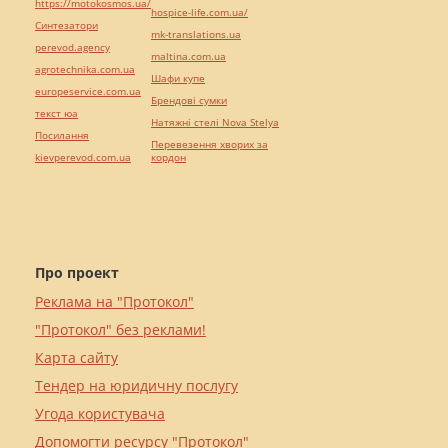
https://motokosmos.ua/
hospice-life.com.ua/
Синтезатори
mk-translations.ua
perevod.agency
maltina.com.ua
agrotechnika.com.ua
Шафи купе
europeservice.com.ua
Брендові сумки
текст юа
Натяжні стелі Nova Stelya
Посилання
Перевезення хворих за
kievperevod.com.ua
кордон
Про проект
Реклама на "Протокол"
"Протокол" без реклами!
Карта сайту
Тендер на юридичну послугу
Угода користувача
Допомогти ресурсу "Протокол"