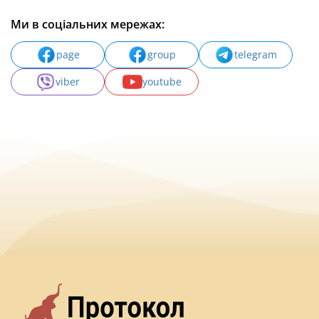
Ми в соціальних мережах:
page
group
telegram
viber
youtube