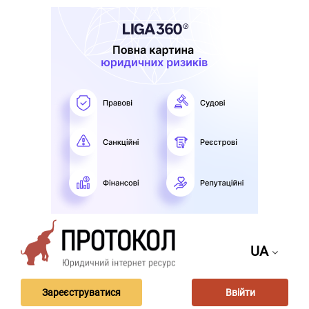
UA
Зареєструватися
Ввійти