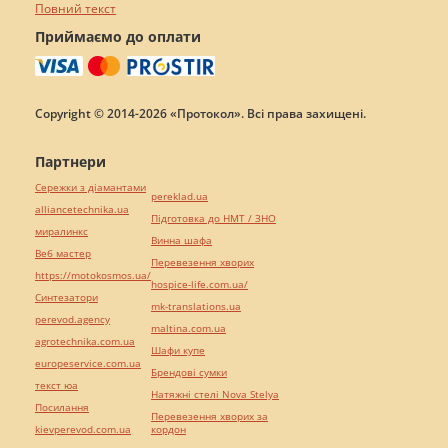
Повний текст
Приймаємо до оплати
Copyright © 2014-2026 «Протокол». Всі права захищені.
Партнери
Сережки з діамантами
pereklad.ua
alliancetechnika.ua
Підготовка до НМТ / ЗНО
миралинкс
Винна шафа
Веб мастер
Перевезення хворих
https://motokosmos.ua/
hospice-life.com.ua/
Синтезатори
mk-translations.ua
perevod.agency
maltina.com.ua
agrotechnika.com.ua
Шафи купе
europeservice.com.ua
Брендові сумки
текст юа
Натяжні стелі Nova Stelya
Посилання
Перевезення хворих за
kievperevod.com.ua
кордон