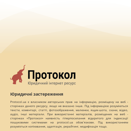
Юридичні застереження
Protocol.ua є власником авторських прав на інформацію, розміщену на веб -
сторінках даного ресурсу, якщо не вказано інше. Під інформацією розуміються
тексти, коментарі, статті, фотозображення, малюнки, ящик-шота, скани, відео,
аудіо, інші матеріали. При використанні матеріалів, розміщених на веб -
сторінках «Протокол» наявність гіперпосилання відкритого для індексації
пошуковими системами на protocol.ua обов`язкове. Під використанням
розуміється копіювання, адаптація, рерайтинг, модифікація тощо.