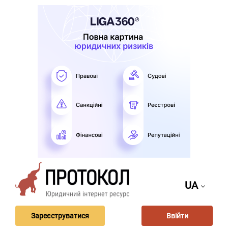
UA
Зареєструватися
Ввійти