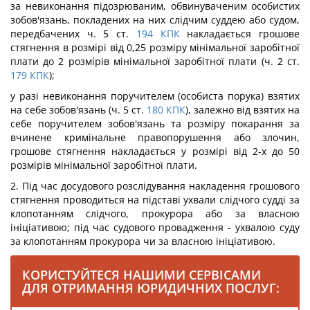
за невиконання підозрюваним, обвинуваченим особистих
зобов'язань, покладених на них слідчим суддею або судом,
передбачених ч. 5 ст.
194
КПК
накладається грошове
стягнення в розмірі від 0,25 розміру мінімальної заробітної
плати до 2 розмірів мінімальної заробітної плати (ч. 2 ст.
179
КПК
);
у разі невиконання поручителем (особиста порука) взятих
на себе зобов'язань (ч. 5 ст.
180
КПК
), залежно від взятих на
себе поручителем зобов'язань та розміру покарання за
вчинене кримінальне правопорушення або злочин,
грошове стягнення накладається у розмірі від 2-х до 50
розмірів мінімальної заробітної плати.
2. Під час досудового розслідування накладення грошового
стягнення проводиться на підставі ухвали слідчого судді за
клопотанням слідчого, прокурора або за власною
ініціативою; під час судового провадження - ухвалою суду
за клопотанням прокурора чи за власною ініціативою.
КОРИСТУЙТЕСЯ НАШИМИ СЕРВІСАМИ
ДЛЯ ОТРИМАННЯ ЮРИДИЧНИХ ПОСЛУГ: