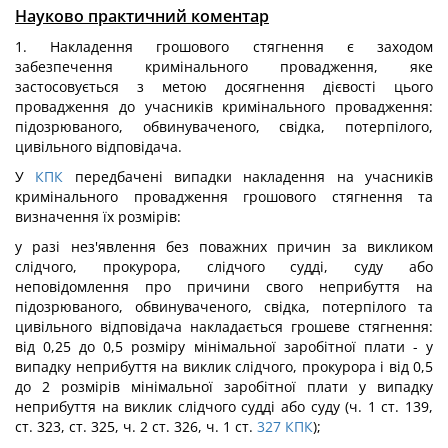
Науково практичний коментар
1. Накладення грошового стягнення є заходом
забезпечення кримінального провадження, яке
застосовується з метою досягнення дієвості цього
провадження до учасників кримінального провадження:
підозрюваного, обвинуваченого, свідка, потерпілого,
цивільного відповідача.
У
КПК
передбачені випадки накладення на учасників
кримінального провадження грошового стягнення та
визначення їх розмірів:
у разі нез'явлення без поважних причин за викликом
слідчого, прокурора, слідчого судді, суду або
неповідомлення про причини свого неприбуття на
підозрюваного, обвинуваченого, свідка, потерпілого та
цивільного відповідача накладається грошеве стягнення:
від 0,25 до 0,5 розміру мінімальної заробітної плати - у
випадку неприбуття на виклик слідчого, прокурора і від 0,5
до 2 розмірів мінімальної заробітної плати у випадку
неприбуття на виклик слідчого судді або суду (ч. 1 ст. 139,
ст. 323, ст. 325, ч. 2 ст. 326, ч. 1 ст.
327
КПК
);