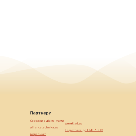
Партнери
Сережки з діамантами
pereklad.ua
alliancetechnika.ua
Підготовка до НМТ / ЗНО
миралинкс