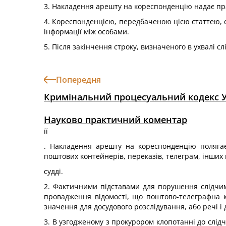
3. Накладення арешту на кореспонденцію надає прав
4. Кореспонденцією, передбаченою цією статтею, є 
інформації між особами.
5. Після закінчення строку, визначеного в ухвалі 
Попередня
Кримінальний процесуальний кодекс 
Науково практичний коментар
її
. Накладення арешту на кореспонденцію полягає 
поштових контейнерів, переказів, телеграм, інших м
судді.
2. Фактичними підставами для порушення слідчи
провадження відомості, що поштово-телеграфна к
значення для досудового розслідування, або речі і
3. В узгодженому з прокурором клопотанні до слід