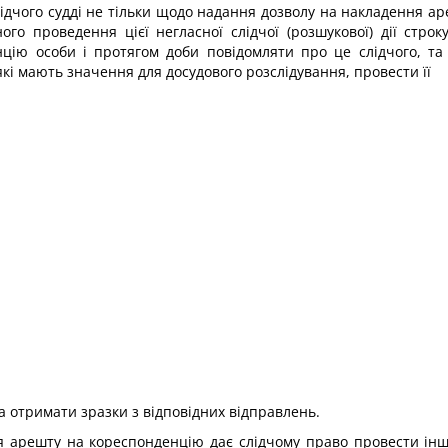
лідчого судді не тільки щодо надання дозволу на накладення а
ого проведення цієї негласної слідчої (розшукової) дії стро
цію особи і протягом доби повідомляти про це слідчого, та
які мають значення для досудового розслідування, провести її
ї та отримати зразки з відповідних відправлень.
арешту на кореспонденцію дає слідчому право провести інші нег