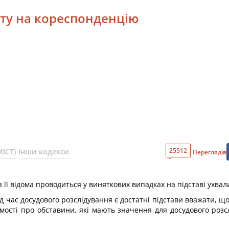
шту на кореспонденцію
25512
ІСТ)
Інши кодекси
Переглядів
її відома проводиться у виняткових випадках на підставі ухвали
д час досудового розслідування є достатні підстави вважати, 
мості про обставини, які мають значення для досудового розс