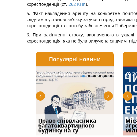
кореспонденції (ст.
262
КПК
).
5. Факт накладення арешту на конкретне поштов
слідчим в установі зв'язку за участі представника ціє
кореспонденції та способу забезпечення її збереже
6. При закінченні строку, визначеного в ухвалі
кореспонденція, яка не була вилучена слідчим, пі
Популярні новини
2026-08-07
2026-08-03
2026-
20
р, але
Право співвласника
ФУНДАМЕНТАЛЬНА
Якщо с
Міс
илася: як
багатоквартирного
ПРОБЛЕМА «СУДОВОЇ
відшк
агр
будинку на су
ПРАКТИКИ», АБО ПР
наявні
міл