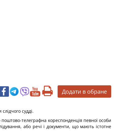
Додати в обране
 слідчого судді.
що поштово-телеграфна кореспонденція певної особи
лідування, або речі і документи, що мають істотне