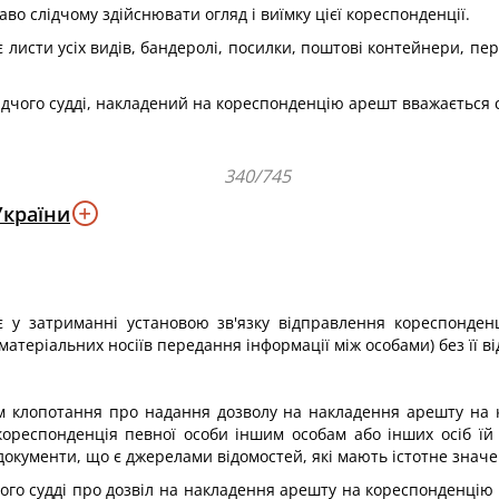
о слідчому здійснювати огляд і виїмку цієї кореспонденції.
листи усіх видів, бандеролі, посилки, поштові контейнери, пер
слідчого судді, накладений на кореспонденцію арешт вважається
340/745
України
у затриманні установою зв'язку відправлення кореспонденції
атеріальних носіїв передання інформації між особами) без її ві
м клопотання про надання дозволу на накладення арешту на к
ореспонденція певної особи іншим особам або інших осіб їй 
 документи, що є джерелами відомостей, які мають істотне знач
чого судді про дозвіл на накладення арешту на кореспонденцію