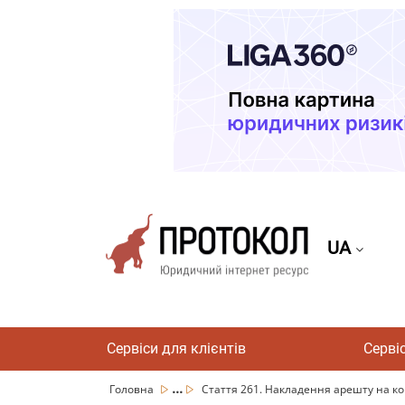
UA
Сервіси для клієнтів
Серві
...
Головна
Стаття 261. Накладення арешту на к