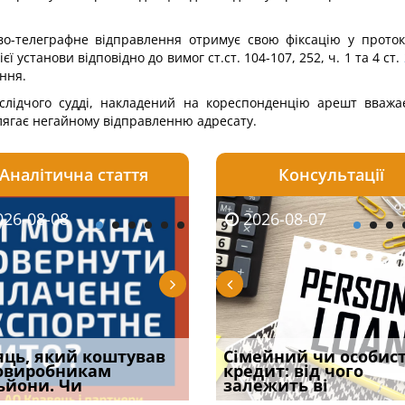
о-телеграфне відправлення отримує свою фіксацію у протоко
ї установи відповідно до вимог ст.ст. 104-107, 252, ч. 1 та 4 ст.
ння.
 слідчого судді, накладений на кореспонденцію арешт вважає
длягає негайному відправленню адресату.
Аналітична стаття
Консультації
08-06
26-08-08
2026-08-05
2026-08-06
2026-08-07
2026-08-07
2026-07-30
уд встановив для
яць, який коштував
Чи потрібна ФОП
Документи, на яких не
Огляд практики ВС від
Сімейний чи особис
Восьмий ААС фак
одування шкоди
овиробникам
печатка у 2026 році:
проставляється
Ростислава Кравця, що
кредит: від чого
підтвердив, що 
с
ьйони. Чи
правила засто
апостиль: пер
опублі
залежить ві
може скас