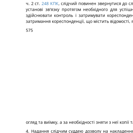
ч. 2 ст.
248
КПК
, слідчий повинен звернутися до с
установі зв'язку протягом необхідного для успішн
здійснювати контроль і затримувати кореспонден
затримання кореспонденції, що містить відомості, 
575
огляд та виїмку, а за необхідності зняти з неї копі
4. Надання слідчим суддею дозволу на накладення 