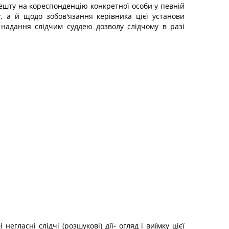
решту на кореспонденцію конкретної особи у певній
ку, а й щодо зобов'язання керівника цієї установи
 надання слідчим суддею дозволу слідчому в разі
ласні слідчі (розшукові) дії- огляд і виїмку цієї