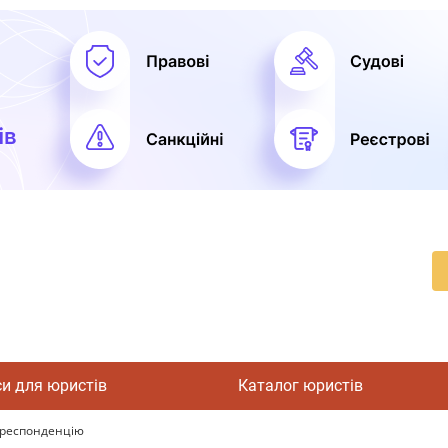
си для юристів
Каталог юристів
ореспонденцію