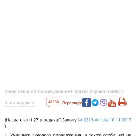
Кримінальний процесуальний кодекс України (ЗМІСТ)
46338
Інши кодекси
Переглядів
{Назва статті 27 в редакції Закону
№ 2213-VIII від 16.11.2017
}
1. Учасники судового провадження, а також особи, які не