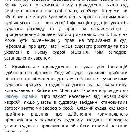
брали участі у кримінальному провадженні, якщо суд
вирішив питання про їхні права, свободи, інтереси чи
обов’язки, не можуть бути обмежені у праві на отримання в
суді як усної, так і письмової інформації щодо результатів
судового розгляду та у праві на ознайомлення з
процесуальними рішеннями й отримання їх копій. Ніхто не
може бути обмежений у праві на отримання в суді
інформації про дату, час і місце судового розгляду та про
ухвалені в ньому судові рішення, крім випадків,
установлених законом.
2. Кримінальне провадження в судах усіх інстанцій
здійснюється відкрито. Слідчий суддя, суд може прийняти
рішення про обмеження доступу осіб, які не є учасниками
судового процесу, в судове засідання під час карантину,
встановленого Кабінетом Міністрів України відповідно до
Закону України
"Про захист населення від інфекційних
хвороб", якщо участь в судовому засіданні становитиме
загрозу життю чи здоров’ю особи. Слідчий суддя, суд може
прийняти рішення про здійснення кримінального
провадження у закритому судовому засіданні впродовж
усього судового провадження або його окремої частини
лише у разі: