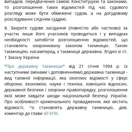
випадків, передбачених самою Конституцією та законами,
то розголошення таких відомостей під час судового
розгляду може бути обмежене судом, а на досудовому
розслідуванні слідчим суддею.
8. Закрите судове засідання (повністю або частково) за
участю лише його учасників проводиться і у випадках
необхідності запобігти розголошенню відомостей, що
становлять охоронювану законом таємницю. Такою
таємницею, насамперед, є таємниця державна. Згідно зі ст.
1 Закону України
"
Про державну таємницю
" від 21 січня 1994 р. (з
наступними змінами і доповненнями) державна таємниця -
вид таємної інформації, яка охоплює відомості у сфері
оборони, економіки, науки і техніки, зовнішніх відносин,
державної безпеки і охорони правопорядку, розголошення
якої може завдати шкоди національній безпеці Украіііи.
Про особливості кримінального провадження, яке містить
відомості, ^о становлять державну таємницю, див.
коментар до глави
40
КПК
.