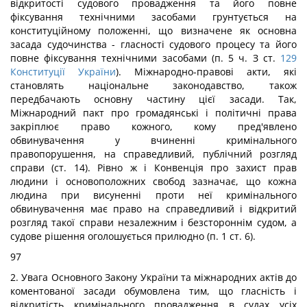
відкритості судового провадження та його повне
фіксування технічними засобами грунтується на
конституційному положенні, що визначене як основна
засада судочинства - гласності судового процесу та його
повне фіксування технічними засобами (п. 5 ч. З ст.
129
Конституції України
). Міжнародно-правові акти, які
становлять національне законодавство, також
передбачають основну частину цієї засади. Так,
Міжнародний пакт про громадянські і політичні права
закріплює право кожного, кому пред'явлено
обвинувачення у вчиненні кримінального
правопорушення, на справедливий, публічний розгляд
справи (ст. 14). Рівно ж і Конвенція про захист прав
людини і основоположних свобод зазначає, що кожна
людина при висуненні проти неї кримінального
обвинувачення має право на справедливий і відкритий
розгляд такої справи незалежним і безстороннім судом, а
судове рішення оголошується прилюдно (п. 1 ст. 6).
97
2. Увага Основного Закону України та міжнародних актів до
коментованої засади обумовлена тим, що гласність і
відкритість кримінального провадження в судах усіх