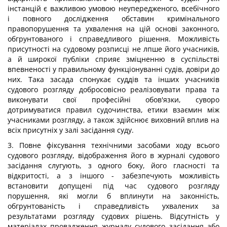
інстанцій є важливою умовою неупередженого, всебічного
і повного дослідження обставин кримінального
правопорушення та ухвалення на цій основі законного,
обгрунтованого і справедливого рішення. Можливість
присутності на судовому розписці не лпше його учасників,
а й широкої публіки сприяє зміцненню в суспільстві
впевненості у правильному функціонуванні судів, довіри до
них. Така засада спонукає суддів та інших учасників
судового розгляду добросовісно реалізовувати права та
виконувати свої професійні обов'язки, суворо
дотримуватися правил судочинства, етики взаємин між
учасниками розгляду, а також здійснює виховний вплив на
всіх присутніх у залі засідання суду.
3. Повне фіксування технічними засобами ходу всього
судового розгляду, відображення його в журналі судового
засідання слугують, з одного боку, його гласності та
відкритості, а з іншого - забезпечують можливість
встановити допущені під час судового розгляду
порушення, які могли б вплинути на законність,
обгрунтованість і справедливість ухвалених за
результатами розгляду судових рішень. Відсутність у
матеріалах провадження журналу судового засідання або