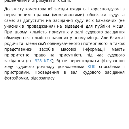
рішеннями й отримувати їх копії.
До змісту коментованої засади входять і кореспондуючі з
переліченим правом (можливостями) обов'язки суду, а
саме: а) допустити на засідання суду всіх бажаючих (не
учасників провадження) на відведені для публіки місця.
При цьому кількість присутніх у залі судового засідання
обмежується кількістю наявних у ньому місць. Але близькі
родичі та члени сім'ї обвинуваченого і потерпілого, а також
представники засобів масової інформації мають
пріоритетне право на присутність під час судового
засідання (ст.
328
КПК
); б) не перешкоджати фіксуванню
ходу судового розгляду дозволеними
КПК
способами і
пристроями. Проведення в залі судового засідання
фотозйомки, відеозапису