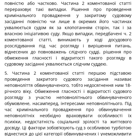
повністю або частково. Частина 2 коментованої статті
перераховує такі випадки. Рішення про проведення
кримінального провадження у закритому судовому
засіданні повністю чи лише в окремих його частинах
ухвалюється судом як за клопотанням сторін, так і за
власною ініціативою суду. Якщо випадки, передбачені ч. 2
коментованої статті, виникають у ході досудового
розслідування під час розгляду і вирішення питань,
віднесених до повноважень слідчого судді, рішення про
обмеження гласності і відкритості такого розгляду в
судовому засіданні ухвалюється слідчим суддею.
5. Частина 2 коментованої статті першою підставою
проведення закритого судового засідання називає
неповноліття обвинуваченого, тобто недосягнення ним 18-
річного віку. Обмеження гласності і відкритості судового
розгляду з участю неповнолітнього обвинуваченого
обумовлене, насамперед, інтересами неповнолітнього. Під
час кримінального провадження про обвинувачення
неповнолітніх необхідно враховувати особливості їх
психіки, недостатність соціальної зрілості та життєвого
досвіду. Ці фактори зобов'язують суд з особливою турботою
віднестися до цієї категорії обвинувачених і унеможливити