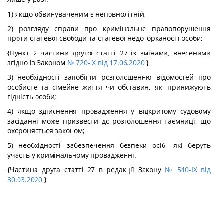
1) якщо обвинуваченим є неповнолітній;
2) розгляду справи про кримінальне правопорушення
проти статевої свободи та статевої недоторканості особи;
{Пункт 2 частини другої статті 27 із змінами, внесеними
згідно із Законом
№ 720-IX від 17.06.2020
}
3) необхідності запобігти розголошенню відомостей про
особисте та сімейне життя чи обставин, які принижують
гідність особи;
4) якщо здійснення провадження у відкритому судовому
засіданні може призвести до розголошення таємниці, що
охороняється законом;
5) необхідності забезпечення безпеки осіб, які беруть
участь у кримінальному провадженні.
{Частина друга статті 27 в редакції Закону
№ 540-IX від
30.03.2020
}