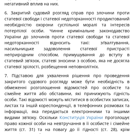
негативний вплив на них.
6. Закритий судовий розгляд справ про злочини проти
статевої свободи і статевої недоторканності продиктований
необхідністю охорони суспільної моралі та інтересів
потерпілої особи. Чинне кримінальне законодавство
України до злочинів проти статевої свободи та статевої
недоторканності відносить такі: зґвалтування,
насильницьке задоволення статевої пристрасті
неприродним способом, примушування до вступу в
статевий зв'язок, статеві зносини з особою, яка не досягла
статевої зрілості, розбещення неповнолітніх.
7. Підставою для ухвалення рішення про проведення
закритого судового розгляду може бути необхідність в
обмеженні розголошення відомостей про особисте та
сімейне життя або обставини, які принижують гідність
особи. Такі відомості можуть міститися в особистих записах,
листах та іншій кореспонденції, в телефонних розмовах та
інформації, яка передається електронними та іншими
видами зв'язку. Оскільки
Конституція України
проголошує
право кожної особи на невтручання в її особисте і сімейне
життя (ст. 31) та на повагу до її гідності (ст. 28), крім