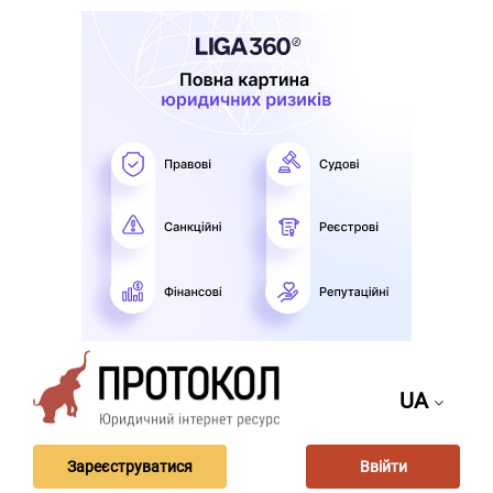
UA
Зареєструватися
Ввійти