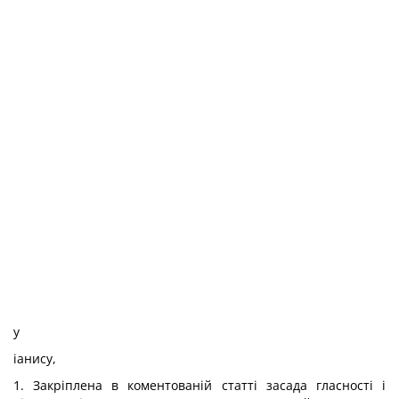
у
іанису,
1. Закріплена в коментованій статті засада гласності і