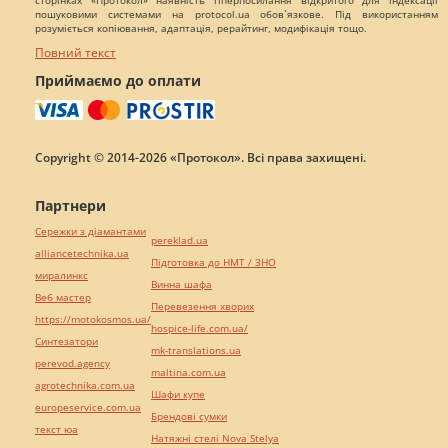
сторінках «Протокол» наявність гіперпосилання відкритого для індексації
пошуковими системами на protocol.ua обов`язкове. Під використанням
розуміється копіювання, адаптація, рерайтинг, модифікація тощо.
Повний текст
Приймаємо до оплати
Copyright © 2014-2026 «Протокол». Всі права захищені.
Партнери
Сережки з діамантами
pereklad.ua
alliancetechnika.ua
Підготовка до НМТ / ЗНО
миралинкс
Винна шафа
Веб мастер
Перевезення хворих
https://motokosmos.ua/
hospice-life.com.ua/
Синтезатори
mk-translations.ua
perevod.agency
maltina.com.ua
agrotechnika.com.ua
Шафи купе
europeservice.com.ua
Брендові сумки
текст юа
Натяжні стелі Nova Stelya