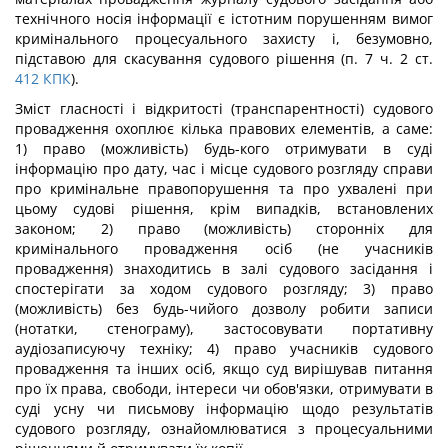
технічного носія інформації є істотним порушенням вимог
кримінального процесуального захисту і, безумовно,
підставою для скасування судового рішення (п. 7 ч. 2 ст.
412
КПК
).
Зміст гласності і відкритості (транспарентності) судового
провадження охоплює кілька правових елементів, а саме:
1) право (можливість) будь-кого отримувати в суді
інформацію про дату, час і місце судового розгляду справи
про кримінальне правопорушення та про ухвалені при
цьому судові рішення, крім випадків, встановлених
законом; 2) право (можливість) сторонніх для
кримінального провадження осіб (не учасників
провадження) знаходитись в залі судового засідання і
спостерігати за ходом судового розгляду; 3) право
(можливість) без будь-чийого дозволу робити записи
(нотатки, стенограму), застосовувати портативну
аудіозаписуючу техніку; 4) право учасників судового
провадження та інших осіб, якщо суд вирішував питання
про їх права, свободи, інтереси чи обов'язки, отримувати в
суді усну чи письмову інформацію щодо результатів
судового розгляду, ознайомлюватися з процесуальними