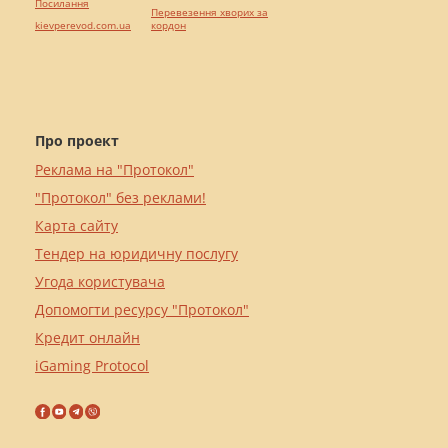
Посилання
Перевезення хворих за
kievperevod.com.ua
кордон
Про проект
Реклама на "Протокол"
"Протокол" без реклами!
Карта сайту
Тендер на юридичну послугу
Угода користувача
Допомогти ресурсу "Протокол"
Кредит онлайн
iGaming Protocol