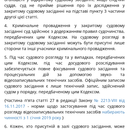
суддя, суд не прийме рішення про їх дослідження у
закритому судовому засіданні на підставі пункту 3 частини
другої цієї статті.
4. Кримінальне провадження у закритому судовому
засіданні суд здійснює з додержанням правил судочинства,
передбачених цим Кодексом. На судовому розгляді в
закритому судовому засіданні можуть бути присутні лише
сторони та інші учасники кримінального провадження.
5. Під час судового розгляду та у випадках, передбачених
цим Кодексом, під час досудового розслідування
забезпечується повне фіксування судового засідання та
процесуальних дій за допомогою звуко- та
відеозаписувальних технічних засобів. Офіційним записом
судового засідання є лише технічний запис, здійснений
судом у порядку, передбаченому цим Кодексом.
{Частина п'ята статті 27 в редакції Закону
№ 2213-VIII від
16.11.2017
- норми щодо застосування під час судового
розгляду відеозаписувальних технічних засобів
набирають
чинності з 1 січня 2019 року
}
6. Кожен, хто присутній в залі судового засідання, може