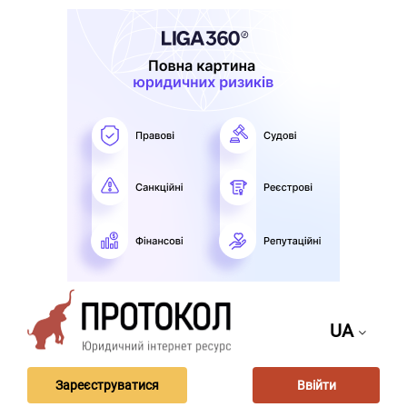
UA
Зареєструватися
Ввійти