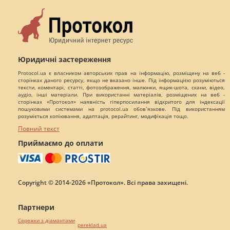
Юридичні застереження
Protocol.ua є власником авторських прав на інформацію, розміщену на веб -
сторінках даного ресурсу, якщо не вказано інше. Під інформацією розуміються
тексти, коментарі, статті, фотозображення, малюнки, ящик-шота, скани, відео,
аудіо, інші матеріали. При використанні матеріалів, розміщених на веб -
сторінках «Протокол» наявність гіперпосилання відкритого для індексації
пошуковими системами на protocol.ua обов`язкове. Під використанням
розуміється копіювання, адаптація, рерайтинг, модифікація тощо.
Повний текст
Приймаємо до оплати
Copyright © 2014-2026 «Протокол». Всі права захищені.
Партнери
Сережки з діамантами
pereklad.ua