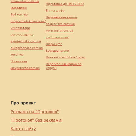
alliancetechnika.ua
Підготовка до НМТ / ЗНО
миралинкс
Винна шафа
Веб мастер
Перевезення хворих
https://motokosmos.ua/
hospice-life.com.ua/
Синтезатори
mk-translations.ua
perevod.agency
maltina.com.ua
agrotechnika.com.ua
Шафи купе
europeservice.com.ua
Брендові сумки
текст юа
Натяжні стелі Nova Stelya
Посилання
Перевезення хворих за
kievperevod.com.ua
кордон
Про проект
Реклама на "Протокол"
"Протокол" без реклами!
Карта сайту