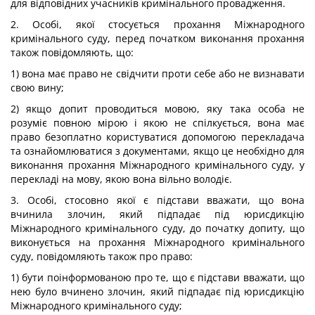
для відповідних учасників кримінального провадження.
2. Особі, якої стосується прохання Міжнародного
кримінального суду, перед початком виконання прохання
також повідомляють, що:
1) вона має право не свідчити проти себе або не визнавати
свою вину;
2) якщо допит проводиться мовою, яку така особа не
розуміє повною мірою і якою не спілкується, вона має
право безоплатно користуватися допомогою перекладача
та ознайомлюватися з документами, якщо це необхідно для
виконання прохання Міжнародного кримінального суду, у
перекладі на мову, якою вона вільно володіє.
3. Особі, стосовно якої є підстави вважати, що вона
вчинила злочин, який підпадає під юрисдикцію
Міжнародного кримінального суду, до початку допиту, що
виконується на прохання Міжнародного кримінального
суду, повідомляють також про право:
1) бути поінформованою про те, що є підстави вважати, що
нею було вчинено злочин, який підпадає під юрисдикцію
Міжнародного кримінального суду;