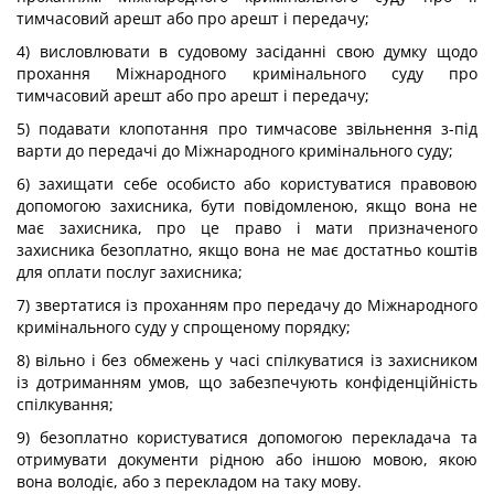
тимчасовий арешт або про арешт і передачу;
4) висловлювати в судовому засіданні свою думку щодо
прохання Міжнародного кримінального суду про
тимчасовий арешт або про арешт і передачу;
5) подавати клопотання про тимчасове звільнення з-під
варти до передачі до Міжнародного кримінального суду;
6) захищати себе особисто або користуватися правовою
допомогою захисника, бути повідомленою, якщо вона не
має захисника, про це право і мати призначеного
захисника безоплатно, якщо вона не має достатньо коштів
для оплати послуг захисника;
7) звертатися із проханням про передачу до Міжнародного
кримінального суду у спрощеному порядку;
8) вільно і без обмежень у часі спілкуватися із захисником
із дотриманням умов, що забезпечують конфіденційність
спілкування;
9) безоплатно користуватися допомогою перекладача та
отримувати документи рідною або іншою мовою, якою
вона володіє, або з перекладом на таку мову.