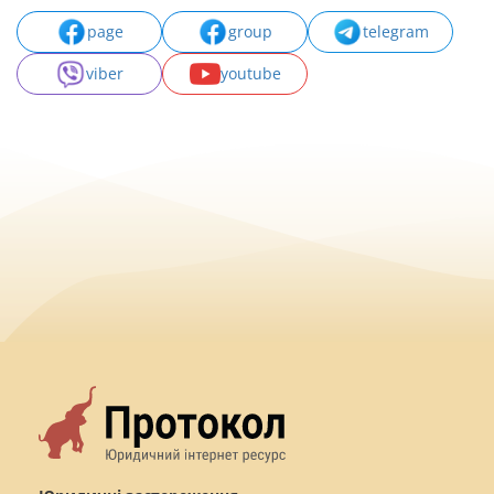
page
group
telegram
viber
youtube