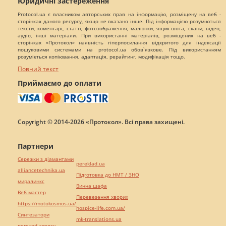
Юридичні застереження
Protocol.ua є власником авторських прав на інформацію, розміщену на веб -
сторінках даного ресурсу, якщо не вказано інше. Під інформацією розуміються
тексти, коментарі, статті, фотозображення, малюнки, ящик-шота, скани, відео,
аудіо, інші матеріали. При використанні матеріалів, розміщених на веб -
сторінках «Протокол» наявність гіперпосилання відкритого для індексації
пошуковими системами на protocol.ua обов`язкове. Під використанням
розуміється копіювання, адаптація, рерайтинг, модифікація тощо.
Повний текст
Приймаємо до оплати
Copyright © 2014-2026 «Протокол». Всі права захищені.
Партнери
Сережки з діамантами
pereklad.ua
alliancetechnika.ua
Підготовка до НМТ / ЗНО
миралинкс
Винна шафа
Веб мастер
Перевезення хворих
https://motokosmos.ua/
hospice-life.com.ua/
Синтезатори
mk-translations.ua
perevod.agency