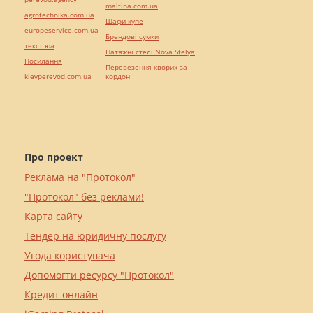
maltina.com.ua
agrotechnika.com.ua
Шафи купе
europeservice.com.ua
Брендові сумки
текст юа
Натяжні стелі Nova Stelya
Посилання
Перевезення хворих за
kievperevod.com.ua
кордон
Про проект
Реклама на "Протокол"
"Протокол" без реклами!
Карта сайту
Тендер на юридичну послугу
Угода користувача
Допомогти ресурсу "Протокол"
Кредит онлайн