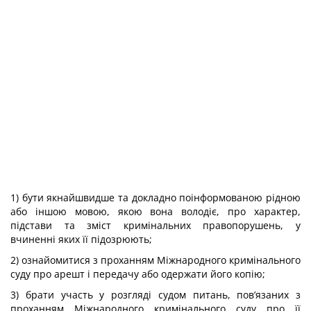
1) бути якнайшвидше та докладно поінформованою рідною
або іншою мовою, якою вона володіє, про характер,
підстави та зміст кримінальних правопорушень, у
вчиненні яких її підозрюють;
2) ознайомитися з проханням Міжнародного кримінального
суду про арешт і передачу або одержати його копію;
3) брати участь у розгляді судом питань, пов’язаних з
проханням Міжнародного кримінального суду про її