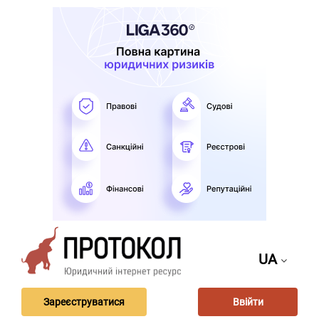
UA
Зареєструватися
Ввійти