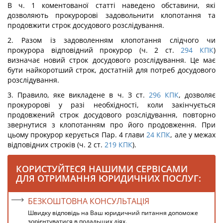
В ч. 1 коментованої статті наведено обставини, які
дозволяють прокуророві задовольнити клопотання та
продовжити строк досудового розслідування.
2. Разом із задоволенням клопотання слідчого чи
прокурора відповідний прокурор (ч. 2 ст.
294
КПК
)
визначає новий строк досудового розслідування. Це має
бути найкоротший строк, достатній для потреб досудового
розслідування.
3. Правило, яке викладене в ч. З ст.
296
КПК
, дозволяє
прокуророві у разі необхідності, коли закінчується
продовжений строк досудового розслідування, повторно
звернутися з клопотанням про його продовження. При
цьому прокурор керується Пар. 4 глави
24
КПК
, але у межах
відповідних строків (ч. 2 ст.
219
КПК
).
КОРИСТУЙТЕСЯ НАШИМИ СЕРВІСАМИ
ДЛЯ ОТРИМАННЯ ЮРИДИЧНИХ ПОСЛУГ:
БЕЗКОШТОВНА КОНСУЛЬТАЦІЯ
Швидку відповідь на Ваш юридичний питання допоможе
зорієнтуватися в подальших діях.