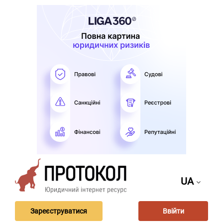
UA
Зареєструватися
Ввійти