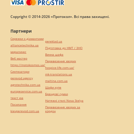
Copyright © 2014-2026 «Протокол». Всі права захищені.
Партнери
Сережки з діамантами
pereklad.ua
alliancetechnika.ua
Підготовка до НМТ / ЗНО
миралинкс
Винна шафа
Веб мастер
Перевезення хворих
https://motokosmos.ua/
hospice-life.com.ua/
Синтезатори
mk-translations.ua
perevod.agency
maltina.com.ua
agrotechnika.com.ua
Шафи купе
europeservice.com.ua
Брендові сумки
текст юа
Натяжні стелі Nova Stelya
Посилання
Перевезення хворих за
kievperevod.com.ua
кордон