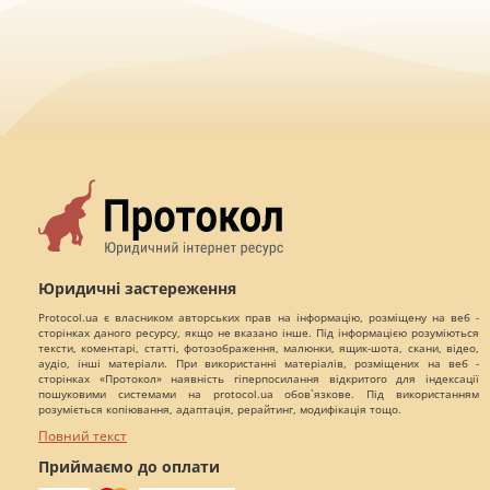
Юридичні застереження
Protocol.ua є власником авторських прав на інформацію, розміщену на веб -
сторінках даного ресурсу, якщо не вказано інше. Під інформацією розуміються
тексти, коментарі, статті, фотозображення, малюнки, ящик-шота, скани, відео,
аудіо, інші матеріали. При використанні матеріалів, розміщених на веб -
сторінках «Протокол» наявність гіперпосилання відкритого для індексації
пошуковими системами на protocol.ua обов`язкове. Під використанням
розуміється копіювання, адаптація, рерайтинг, модифікація тощо.
Повний текст
Приймаємо до оплати