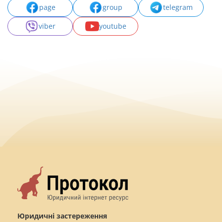
page
group
telegram
viber
youtube
Юридичні застереження