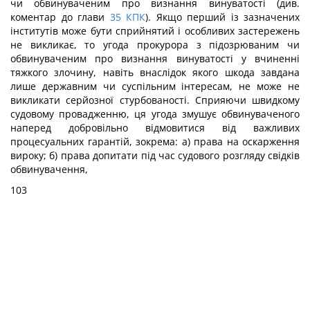
чи обвинуваченим про визнання винуватості (див.
коментар до глави
35
КПК
). Якщо перший із зазначених
інститутів може бути сприйнятий і особливих застережень
не викликає, то угода прокурора з підозрюваним чи
обвинуваченим про визнання винуватості у вчиненні
тяжкого злочину, навіть внаслідок якого шкода завдана
лише державним чи суспільним інтересам, не може не
викликати серйозної стурбованості. Сприяючи швидкому
судовому провадженню, ця угода змушує обвинуваченого
наперед добровільно відмовитися від важливих
процесуальних гарантій, зокрема: а) права на оскарження
вироку; б) права допитати під час судового розгляду свідків
обвинувачення,
103