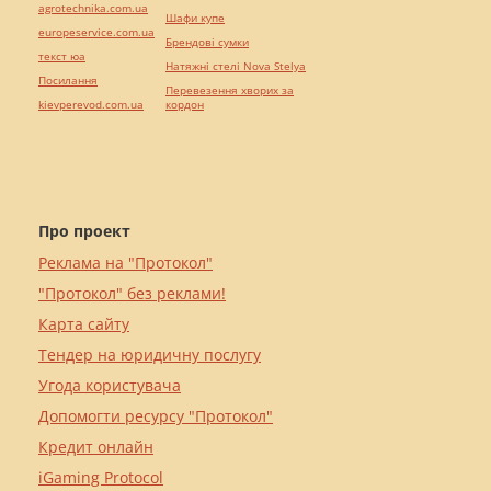
agrotechnika.com.ua
Шафи купе
europeservice.com.ua
Брендові сумки
текст юа
Натяжні стелі Nova Stelya
Посилання
Перевезення хворих за
kievperevod.com.ua
кордон
Про проект
Реклама на "Протокол"
"Протокол" без реклами!
Карта сайту
Тендер на юридичну послугу
Угода користувача
Допомогти ресурсу "Протокол"
Кредит онлайн
iGaming Protocol