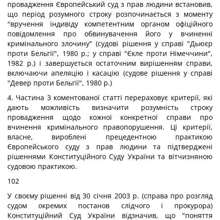
провадження Європейський суд з прав людини встановив,
що період розумного строку розпочинається з моменту
"вручення індивіду компетентним органом офіційного
повідомлення про обвинувачення його у вчиненні
кримінального злочину" (судові рішення у справі "Дьюєр
проти Бельгії", 1980 р.; у справі "Єкле проти Німеччини",
1982 р.) і завершується остаточним вирішенням справи,
включаючи апеляцію і касацію (судове рішення у справі
"Девер проти Бельгії", 1980 р.)
4. Частина 3 коментованої статті перераховує критерії, які
дають можливість визначити розумність строку
провадження щодо кожної конкретної справи про
вчинення кримінального правопорушення. Ці критерії,
власне, вироблені прецедентною практикою
Європейського суду з прав людини та підтверджені
рішеннями Конституційного Суду України та вітчизняною
судовою практикою.
102
У своєму рішенні від 30 січня 2003 р. (справа про розгляд
судом окремих постанов слідчого і прокурора)
Конституційний Суд України відзначив, що "поняття