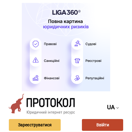
UA
Зареєструватися
Ввійти