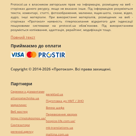
Protocol.ua є власником авторських прав на інформацію, розміщену на веб -
сторінках даного ресурсу, якщо не вказано інше. Під інформацією розуміються
тексти, коментарі, статті, фотозображення, малюнки, ящик-шота, скани, відео,
аудіо, інші матеріали. При використанні матеріалів, розміщених на веб -
сторінках «Протокол» наявність гіперпосилання відкритого для індексації
пошуковими системами на protocol.ua обов`язкове. Під використанням
розуміється копіювання, адаптація, рерайтинг, модифікація тощо.
Повний текст
Приймаємо до оплати
Copyright © 2014-2026 «Протокол». Всі права захищені.
Партнери
Сережки з діамантами
pereklad.ua
alliancetechnika.ua
Підготовка до НМТ / ЗНО
миралинкс
Винна шафа
Веб мастер
Перевезення хворих
https://motokosmos.ua/
hospice-life.com.ua/
Синтезатори
mk-translations.ua
perevod.agency
maltina.com.ua