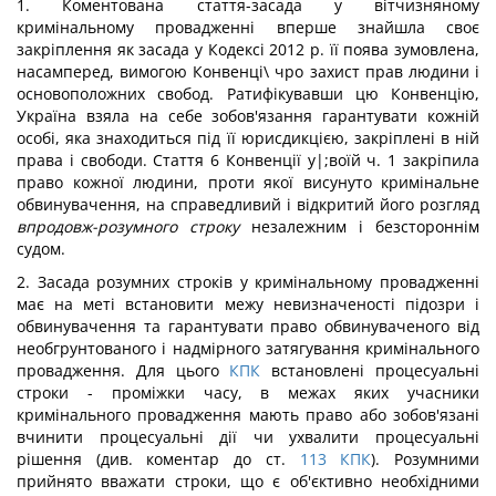
1. Коментована стаття-засада у вітчизняному
кримінальному провадженні вперше знайшла своє
закріплення як засада у Кодексі 2012 р. її поява зумовлена,
насамперед, вимогою Конвенці\ чро захист прав людини і
основоположних свобод. Ратифікувавши цю Конвенцію,
Україна взяла на себе зобов'язання гарантувати кожній
особі, яка знаходиться під її юрисдикцією, закріплені в ній
права і свободи. Стаття 6 Конвенції у|;воїй ч. 1 закріпила
право кожної людини, проти якої висунуто кримінальне
обвинувачення, на справедливий і відкритий його розгляд
впродовж-розумного строку
незалежним і безстороннім
судом.
2. Засада розумних строків у кримінальному провадженні
має на меті встановити межу невизначеності підозри і
обвинувачення та гарантувати право обвинуваченого від
необгрунтованого і надмірного затягування кримінального
провадження. Для цього
КПК
встановлені процесуальні
строки - проміжки часу, в межах яких учасники
кримінального провадження мають право або зобов'язані
вчинити процесуальні дії чи ухвалити процесуальні
рішення (див. коментар до ст.
113
КПК
). Розумними
прийнято вважати строки, що є об'єктивно необхідними