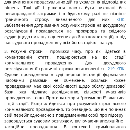
для вчинення процесуальних дій та ухвалення відповідних
рішень. Такі дії і рішення мають бути виконані без
невиправданої затримки і в будь-якому разі не пізніше
граничного строку, визначеного для них
КПК
.
Забезпечення дотримання розумних строків на досудовому
розслідуванні покладається на прокурора та слідчого
суддю (щодо питань, віднесених до його компетенції), а під
час судового провадження у всіх його стадіях - на суд.
3. Розумні строки - проміжки часу, про які йдеться в
коментованій статті, поширюються на всі стадії
кримінального провадження. Для досудового
розслідування її граничні строки встановлені ст.
219
КПК
.
Судове провадження в суді першої інстанції формально
часовими рамками не обмежене, оскільки кожне
провадження має свої особливості щодо обсягу доказової
бази, яка підлягає дослідженню, кількості учасників
провадження тощо. Проте категорія "розумності" властива
і цій стадії. Якщо ж йдеться про розумний строк всього
кримінального провадження, то очевидно, що він починає
свій перебіг одночасно з повідомленням особі про підозру і
завершується судовим розглядом, включаючи апеляційне і
касаційне провадження. В контексті кримінального