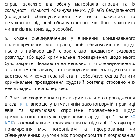
справі залежно від обсягу матеріалів справи та їх
складності, кількості обвинувачених, дій або бездіяльності
(поведінки) обвинуваченого чи його захисника та
незалежних від волі обвинуваченого чи його захисника
чинників (наприклад, хвороби).
5. Кожен обвинувачений у вчиненні кримінального
правопорушення має право, щоб обвинувачення щодо
нього в найкоротший строк стало предметом судового
розгляду або щоб кримінальне провадження щодо нього
було закрите. Зважаючи на неповноліття обвинуваченого,
а також ту обставину, що обвинувачений знаходиться під
вартою, ч. 4 коментованої статті зобов'язує суд здійснити
кримінальне провадження (судовий розгляд) стосовно них
невідкладно і першочергово.
6. З метою скорочення строків кримінального провадження
в суді
КПК
вперше у вітчизняній законотворчій практиці
ввів та врегулював спрощене провадження щодо
кримінальних проступків (див. коментар до Пар. 1 глави
30
КПК
) та кримінальне провадження на підставі: 1) угоди про
примирення між потерпілим та підозрюваним чи
обвинуваченим; 2) угоди між прокурором та підозрюваним