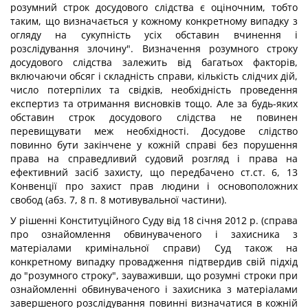
розумний строк досудового слідства є оціночним, тобто
таким, що визначається у кожному конкретному випадку з
огляду на сукупність усіх обставин вчинення і
розслідування злочину". Визначення розумного строку
досудового слідства залежить від багатьох факторів,
включаючи обсяг і складність справи, кількість слідчих дій,
число потерпілих та свідків, необхідність проведення
експертиз та отримання висновків тощо. Але за будь-яких
обставин строк досудового слідства не повинен
перевищувати меж необхідності. Досудове слідство
повинно бути закінчене у кожній справі без порушення
права на справедливий судовий розгляд і права на
ефективний засіб захисту, що передбачено ст.ст. 6, 13
Конвенції про захист прав людини і основоположних
свобод (абз. 7, 8 п. 8 мотивувальної частини).
У рішенні Конституційного Суду від 18 січня 2012 р. (справа
про ознайомлення обвинуваченого і захисника з
матеріалами кримінальної справи) Суд також на
конкретному випадку провадження підтвердив свій підхід
до "розумного строку", зауваживши, що розумні строки при
ознайомленні обвинуваченого і захисника з матеріалами
завершеного розслідування повинні визначатися в кожній