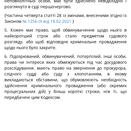
неповнолітньої особи, має бути здійснено невідкладно і
розглянуто в суді першочергово.
{Частина четверта статті 28 із змінами, внесеними згідно із
Законом
№ 1256-IX від 18.02.2021
}
5. Кожен має право, щоб обвинувачення щодо нього в
найкоротший строк або стало предметом судового
розгляду, або щоб відповідне кримінальне провадження
щодо нього було закрите.
6. Підозрюваний, обвинувачений, потерпілий, інші особи,
права чи інтереси яких обмежуються під час досудового
розслідування, мають право на звернення до прокурора,
слідчого судді або суду з клопотанням, в якому
викладаються обставини, що обумовлюють необхідність
здійснення кримінального провадження (або окремих
процесуальних дій) у більш короткі строки, ніж ті, що
передбачені цим Кодексом.