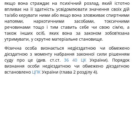
якщо вона страждає на психічний розлад, який істотно
впливає на її здатність усвідомлювати значення своїх дій
та/або керувати ними або якщо вона зловживає спиртними
напоями, наркотичними засобами, токсичними
речовинами тощо і тим ставить себе чи свою сім'ю, а
також інших осіб, яких вона за законом зобов'язана
утримувати, у скрутне матеріальне становище.
Фізична особа визнається недієздатною чи обмежено
дієздатною з моменту набрання законної сили рішенням
суду про це (див. ст.ст.
36
40
ЦК
України). Порядок
визнання особи недієздатною чи обмежено дієздатною
встановлено
ЦПК
України (глава 2 розділу 4).