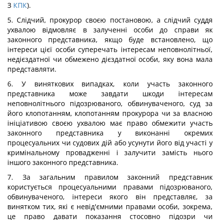
З
КПК
).
5. Слідчий, прокурор своєю постановою, а слідчий суддя
ухвалою відмовляє в залученні особи до справи як
законного представника, якщо буде встановлено, що
інтереси цієї особи суперечать інтересам неповнолітньої,
недієздатної чи обмежено дієздатної особи, яку вона мала
представляти.
6. У виняткових випадках, коли участь законного
представника може завдати шкоди інтересам
неповнолітнього підозрюваного, обвинуваченого, суд за
його клопотанням, клопотанням прокурора чи за власною
ініціативою своєю ухвалою має право обмежити участь
законного представника у виконанні окремих
процесуальних чи судових дій або усунути його від участі у
кримінальному провадженні і залучити замість нього
іншого законного представника.
7. За загальним правилом законний представник
користується процесуальними правами підозрюваного,
обвинуваченого, інтереси якого він представляє, за
винятком тих, які є невід'ємними правами особи, зокрема,
це право давати показання стосовно підозри чи