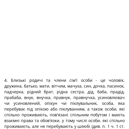
4. Близькі родичі та члени сім'ї особи - це чоловік,
дружина, батько, мати, вітчим, мачуха, син, дочка, пасинок,
падчерка, рідний брат, рідна сестра, дід, баба, прадід,
прабаба, внук, внучка, правнук, правнучка, усиновлювач
чи усиновлений, опікун чи піклувальник, особа, яка
перебуває під опікою або піклуванням, а також особи, які
спільно проживають, пов'язані спільним побутом і мають
взаємні права та обов'язки, у тому числі особи, які спільно
проживають, але не перебувають у шлюбі (див. п. 1 ч. 1 ст.