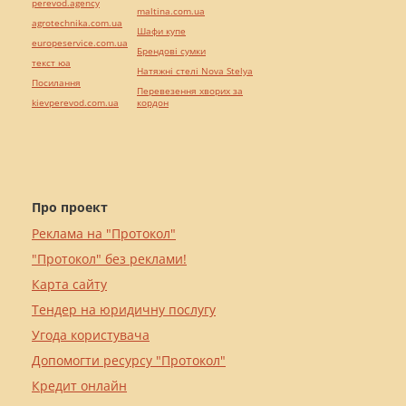
perevod.agency
maltina.com.ua
agrotechnika.com.ua
Шафи купе
europeservice.com.ua
Брендові сумки
текст юа
Натяжні стелі Nova Stelya
Посилання
Перевезення хворих за
kievperevod.com.ua
кордон
Про проект
Реклама на "Протокол"
"Протокол" без реклами!
Карта сайту
Тендер на юридичну послугу
Угода користувача
Допомогти ресурсу "Протокол"
Кредит онлайн