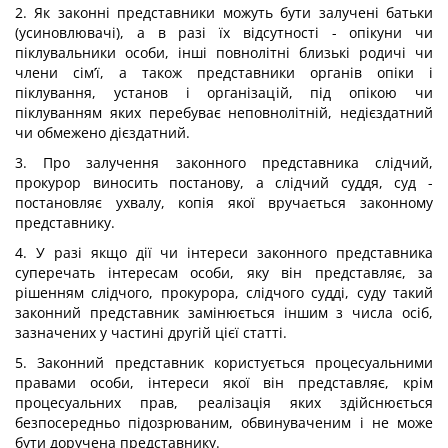
2. Як законні представники можуть бути залучені батьки
(усиновлювачі), а в разі їх відсутності - опікуни чи
піклувальники особи, інші повнолітні близькі родичі чи
члени сім’ї, а також представники органів опіки і
піклування, установ і організацій, під опікою чи
піклуванням яких перебуває неповнолітній, недієздатний
чи обмежено дієздатний.
3. Про залучення законного представника слідчий,
прокурор виносить постанову, а слідчий суддя, суд -
постановляє ухвалу, копія якої вручається законному
представнику.
4. У разі якщо дії чи інтереси законного представника
суперечать інтересам особи, яку він представляє, за
рішенням слідчого, прокурора, слідчого судді, суду такий
законний представник замінюється іншим з числа осіб,
зазначених у частині другій цієї статті.
5. Законний представник користується процесуальними
правами особи, інтереси якої він представляє, крім
процесуальних прав, реалізація яких здійснюється
безпосередньо підозрюваним, обвинуваченим і не може
бути доручена представнику.