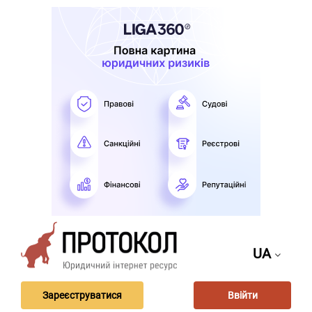
UA
Зареєструватися
Ввійти