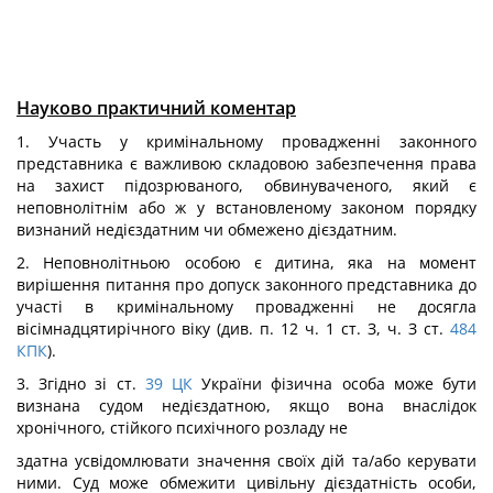
Науково практичний коментар
1. Участь у кримінальному провадженні законного
представника є важливою складовою забезпечення права
на захист підозрюваного, обвинуваченого, який є
неповнолітнім або ж у встановленому законом порядку
визнаний недієздатним чи обмежено дієздатним.
2. Неповнолітньою особою є дитина, яка на момент
вирішення питання про допуск законного представника до
участі в кримінальному провадженні не досягла
вісімнадцятирічного віку (див. п. 12 ч. 1 ст. З, ч. З ст.
484
КПК
).
3. Згідно зі ст.
39
ЦК
України фізична особа може бути
визнана судом недієздатною, якщо вона внаслідок
хронічного, стійкого психічного розладу не
здатна усвідомлювати значення своїх дій та/або керувати
ними. Суд може обмежити цивільну дієздатність особи,