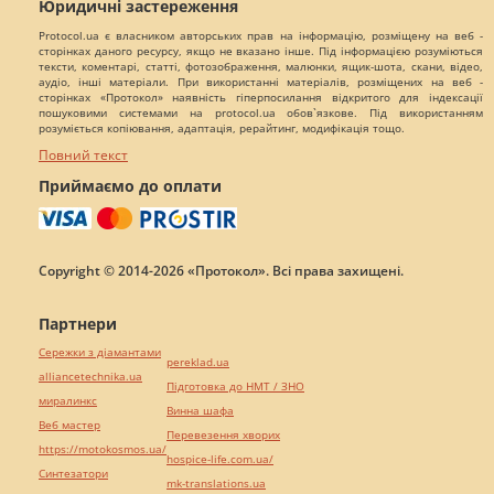
Юридичні застереження
Protocol.ua є власником авторських прав на інформацію, розміщену на веб -
сторінках даного ресурсу, якщо не вказано інше. Під інформацією розуміються
тексти, коментарі, статті, фотозображення, малюнки, ящик-шота, скани, відео,
аудіо, інші матеріали. При використанні матеріалів, розміщених на веб -
сторінках «Протокол» наявність гіперпосилання відкритого для індексації
пошуковими системами на protocol.ua обов`язкове. Під використанням
розуміється копіювання, адаптація, рерайтинг, модифікація тощо.
Повний текст
Приймаємо до оплати
Copyright © 2014-2026 «Протокол». Всі права захищені.
Партнери
Сережки з діамантами
pereklad.ua
alliancetechnika.ua
Підготовка до НМТ / ЗНО
миралинкс
Винна шафа
Веб мастер
Перевезення хворих
https://motokosmos.ua/
hospice-life.com.ua/
Синтезатори
mk-translations.ua