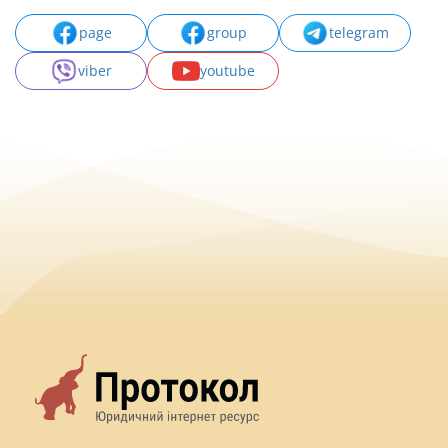
page
group
telegram
viber
youtube