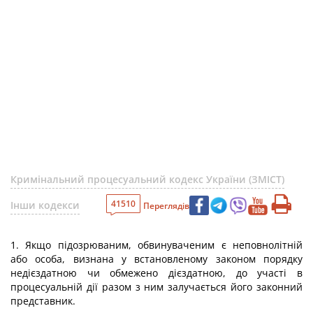
Кримінальний процесуальний кодекс України (ЗМІСТ)
41510
Інши кодекси
Переглядів
1. Якщо підозрюваним, обвинуваченим є неповнолітній
або особа, визнана у встановленому законом порядку
недієздатною чи обмежено дієздатною, до участі в
процесуальній дії разом з ним залучається його законний
представник.