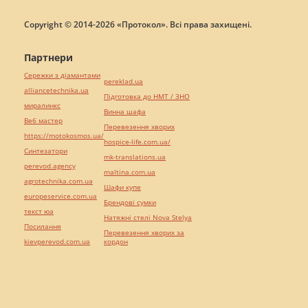
Copyright © 2014-2026 «Протокол». Всі права захищені.
Партнери
Сережки з діамантами
pereklad.ua
alliancetechnika.ua
Підготовка до НМТ / ЗНО
миралинкс
Винна шафа
Веб мастер
Перевезення хворих
https://motokosmos.ua/
hospice-life.com.ua/
Синтезатори
mk-translations.ua
perevod.agency
maltina.com.ua
agrotechnika.com.ua
Шафи купе
europeservice.com.ua
Брендові сумки
текст юа
Натяжні стелі Nova Stelya
Посилання
Перевезення хворих за
kievperevod.com.ua
кордон