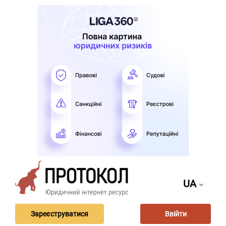
UA
Зареєструватися
Ввійти