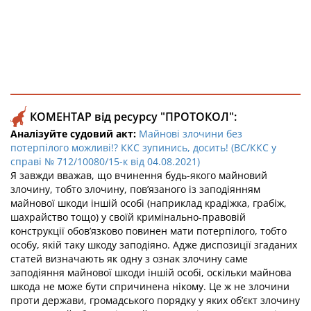
КОМЕНТАР від ресурсу "ПРОТОКОЛ":
Аналізуйте судовий акт:
Майнові злочини без
потерпілого можливі!? ККС зупинись, досить! (ВС/ККС у
справі № 712/10080/15-к від 04.08.2021)
Я завжди вважав, що вчинення будь-якого майновий
злочину, тобто злочину, пов’язаного із заподіянням
майнової шкоди іншій особі (наприклад крадіжка, грабіж,
шахрайство тощо) у своїй кримінально-правовій
конструкції обов’язково повинен мати потерпілого, тобто
особу, якій таку шкоду заподіяно. Адже диспозиції згаданих
статей визначають як одну з ознак злочину саме
заподіяння майнової шкоди іншій особі, оскільки майнова
шкода не може бути спричинена нікому. Це ж не злочини
проти держави, громадського порядку у яких об’єкт злочину