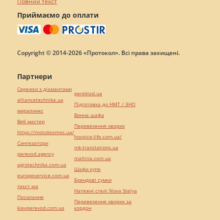
Повний текст
Приймаємо до оплати
Copyright © 2014-2026 «Протокол». Всі права захищені.
Партнери
Сережки з діамантами
pereklad.ua
alliancetechnika.ua
Підготовка до НМТ / ЗНО
миралинкс
Винна шафа
Веб мастер
Перевезення хворих
https://motokosmos.ua/
hospice-life.com.ua/
Синтезатори
mk-translations.ua
perevod.agency
maltina.com.ua
agrotechnika.com.ua
Шафи купе
europeservice.com.ua
Брендові сумки
текст юа
Натяжні стелі Nova Stelya
Посилання
Перевезення хворих за
kievperevod.com.ua
кордон