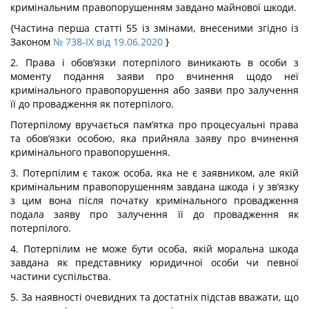
кримінальним правопорушенням завдано майнової шкоди.
{Частина перша статті 55 із змінами, внесеними згідно із
Законом
№ 738-IX від 19.06.2020
}
2. Права і обов’язки потерпілого виникають в особи з
моменту подання заяви про вчинення щодо неї
кримінального правопорушення або заяви про залучення
її до провадження як потерпілого.
Потерпілому вручається пам’ятка про процесуальні права
та обов’язки особою, яка прийняла заяву про вчинення
кримінального правопорушення.
3. Потерпілим є також особа, яка не є заявником, але якій
кримінальним правопорушенням завдана шкода і у зв’язку
з цим вона після початку кримінального провадження
подала заяву про залучення її до провадження як
потерпілого.
4. Потерпілим не може бути особа, якій моральна шкода
завдана як представнику юридичної особи чи певної
частини суспільства.
5. За наявності очевидних та достатніх підстав вважати, що