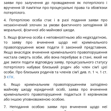
заяви про залучення до провадження як потерпілого і
вручення їй пам'ятки про процесуальні права та обов'язки
потерпілого.
4. Потерпілою особа стає і в разі подання заяви про
незакінчений злочин за умови фактичного заподіяння їй
моральної, фізичної або майнової шкоди.
5. Якщо фізична особа є неповнолітньою або недієздатною,
то заяву про вчинення щодо неї кримінального
правопорушення може подати її законний представник.
Якщо внаслідок вчинення кримінального правопорушення
настала смерть особи, або вона перебуває в стані, який не
дає змоги подати відповідну заяву, процесуального статусу
потерпілого набуває близький родич або член сім'ї цієї
особи. Про близьких родичів та членів сім'ї див. п. 1 ч. 1 ст.
З
КПК
.
6. Якщо кримінальним правопорушенням заподіяно
майнову шкоду юридичній особі, заява про вчинення
кримінального правопорушення подається її керівником
або іншою уповноваженою особою.
7. Неподання особою заяви про вчинення щодо неї