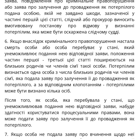
заява, повідомлення про кримінальне правопорушення
або заява про залучення до провадження як потерпілого
подана особою, якій не завдано шкоди, зазначеної у
частині першій цієї статті, слідчий або прокурор виносить
вмотивовану постанову про відмову у визнанні
потерпілим, яка може бути оскаржена слідчому судді.
6. Якщо внаслідок кримінального правопорушення настала
смерть особи або особа перебуває у стані, який
унеможливлює подання нею відповідної заяви, положення
частин першої - третьої цієї статті поширюються на
близьких родичів чи членів сім’ї такої особи. Потерпілим
визнається одна особа з числа близьких родичів чи членів
сім’ї, яка подала заяву про залучення її до провадження як
потерпілого, а за відповідним клопотанням - потерпілими
може бути визнано кілька осіб.
Після того, як особа, яка перебувала у стані, що
унеможливлював подання нею відповідної заяви, набуде
здатності користуватися процесуальними правами, вона
може подати заяву про залучення її до провадження як
потерпілого.
7. Якщо особа не подала заяву про вчинення щодо неї