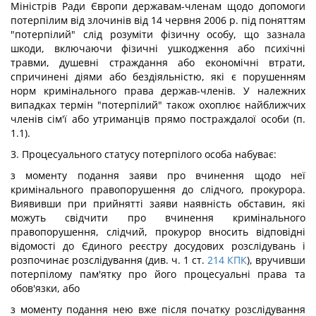
Міністрів Ради Європи державам-членам щодо допомоги
потерпілим від злочинів від 14 червня 2006 р. під поняттям
"потерпілий" слід розуміти фізичну особу, що зазнала
шкоди, включаючи фізичні ушкодження або психічні
травми, душевні страждання або економічні втрати,
спричинені діями або бездіяльністю, які є порушенням
норм кримінального права держав-членів. У належних
випадках термін "потерпілий" також охоплює найближчих
членів сім'ї або утриманців прямо постраждалої особи (п.
1.1).
3. Процесуального статусу потерпілого особа набуває:
з моменту подання заяви про вчинення щодо неї
кримінального правопорушення до слідчого, прокурора.
Виявивши при прийнятті заяви наявність обставин, які
можуть свідчити про вчинення кримінального
правопорушення, слідчий, прокурор вносить відповідні
відомості до Єдиного реєстру досудових розслідувань і
розпочинає розслідування (див. ч. 1 ст.
214
КПК
), вручивши
потерпілому пам'ятку про його процесуальні права та
обов'язки, або
з моменту подання нею вже після початку розслідування