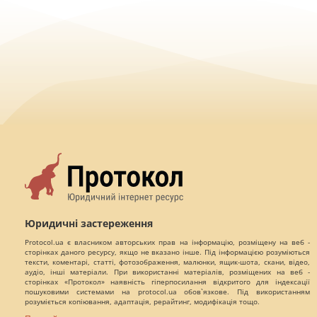
Юридичні застереження
Protocol.ua є власником авторських прав на інформацію, розміщену на веб -
сторінках даного ресурсу, якщо не вказано інше. Під інформацією розуміються
тексти, коментарі, статті, фотозображення, малюнки, ящик-шота, скани, відео,
аудіо, інші матеріали. При використанні матеріалів, розміщених на веб -
сторінках «Протокол» наявність гіперпосилання відкритого для індексації
пошуковими системами на protocol.ua обов`язкове. Під використанням
розуміється копіювання, адаптація, рерайтинг, модифікація тощо.