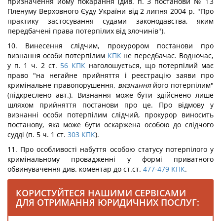
призначення йому покарання (див. п. З постанови № 13
Пленуму Верховного Єуду України від 2 липня 2004 р. "Про
практику застосування судами законодавства, яким
передбачені права потерпілих від злочинів").
10. Винесення слідчим, прокурором постанови про
визнання особи потерпілим
КПК
не передбачає. Водночас,
у п. 1 ч. 2 ст.
56
КПК
наголошується, що потерпілий має
право "на негайне прийняття і реєстрацію заяви про
кримінальне правопорушення,
визнання
його потерпілим"
(підкреслено авт.). Визнання може бути здійснено лише
шляхом прийняття постанови про це. Про відмову у
визнанні особи потерпілим слідчий, прокурор виносить
постанову, яка може бути оскаржена особою до слідчого
судді (п. 5 ч. 1 ст.
303
КПК
).
11. Про особливості набуття особою статусу потерпілого у
кримінальному провадженні у формі приватного
обвинувачення див. коментар до ст.ст.
477-479
КПК
.
КОРИСТУЙТЕСЯ НАШИМИ СЕРВІСАМИ
ДЛЯ ОТРИМАННЯ ЮРИДИЧНИХ ПОСЛУГ: