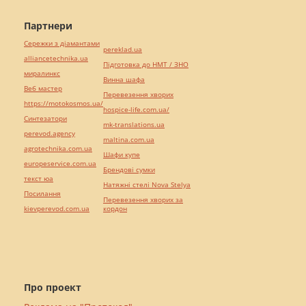
Партнери
Сережки з діамантами
pereklad.ua
alliancetechnika.ua
Підготовка до НМТ / ЗНО
миралинкс
Винна шафа
Веб мастер
Перевезення хворих
https://motokosmos.ua/
hospice-life.com.ua/
Синтезатори
mk-translations.ua
perevod.agency
maltina.com.ua
agrotechnika.com.ua
Шафи купе
europeservice.com.ua
Брендові сумки
текст юа
Натяжні стелі Nova Stelya
Посилання
Перевезення хворих за
kievperevod.com.ua
кордон
Про проект