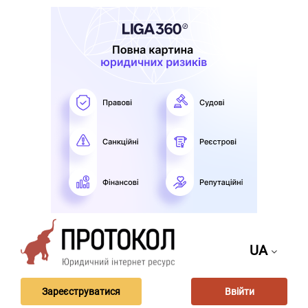
UA
Зареєструватися
Ввійти