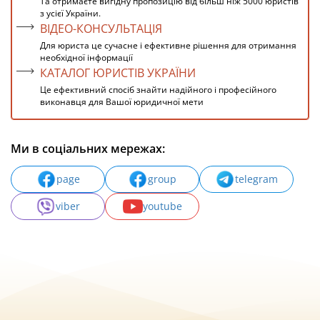
Та отримаєте вигідну пропозицію від більш ніж 5000 юристів
з усієї України.
ВІДЕО-КОНСУЛЬТАЦІЯ
Для юриста це сучасне і ефективне рішення для отримання
необхідної інформації
КАТАЛОГ ЮРИСТІВ УКРАЇНИ
Це ефективний спосіб знайти надійного і професійного
виконавця для Вашої юридичної мети
Ми в соціальних мережах:
page
group
telegram
viber
youtube