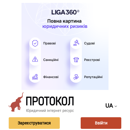
UA
Зареєструватися
Ввійти