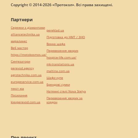
Copyright © 2014-2026 «Протокол». Всі права захищені.
Партнери
Сережки з діамантами
pereklad.ua
alliancetechnika.ua
Підготовка до НМТ / ЗНО
миралинкс
Винна шафа
Веб мастер
Перевезення хворих
https://motokosmos.ua/
hospice-life.com.ua/
Синтезатори
mk-translations.ua
perevod.agency
maltina.com.ua
agrotechnika.com.ua
Шафи купе
europeservice.com.ua
Брендові сумки
текст юа
Натяжні стелі Nova Stelya
Посилання
Перевезення хворих за
kievperevod.com.ua
кордон
Про проект