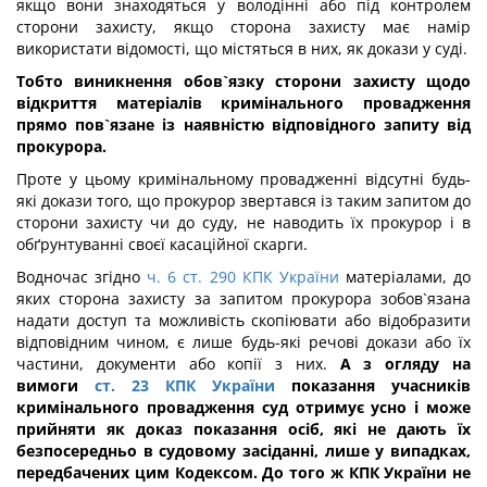
якщо вони знаходяться у володінні або під контролем
сторони захисту, якщо сторона захисту має намір
використати відомості, що містяться в них, як докази у суді.
Тобто виникнення обов`язку сторони захисту щодо
відкриття матеріалів кримінального провадження
прямо пов`язане із наявністю відповідного запиту від
прокурора.
Проте у цьому кримінальному провадженні відсутні будь-
які докази того, що прокурор звертався із таким запитом до
сторони захисту чи до суду, не наводить їх прокурор і в
обґрунтуванні своєї касаційної скарги.
Водночас згідно
ч. 6 ст. 290 КПК України
матеріалами, до
яких сторона захисту за запитом прокурора зобов`язана
надати доступ та можливість скопіювати або відобразити
відповідним чином, є лише будь-які речові докази або їх
частини, документи або копії з них.
А з огляду на
вимоги
ст. 23 КПК України
показання учасників
кримінального провадження суд отримує усно і може
прийняти як доказ показання осіб, які не дають їх
безпосередньо в судовому засіданні, лише у випадках,
передбачених цим Кодексом. До того ж КПК України не