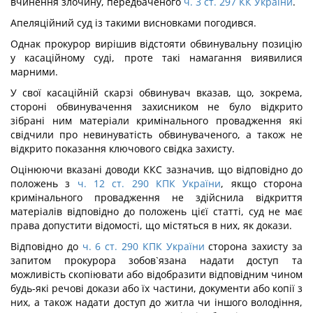
вчинення злочину, передбаченого
ч. 3 ст. 297 КК України
.
Апеляційний суд із такими висновками погодився.
Однак прокурор вирішив відстояти обвинувальну позицію
у касаційному суді, проте такі намагання виявилися
марними.
У свої касаційній скарзі обвинувач вказав, що, зокрема,
стороні обвинувачення захисником не було відкрито
зібрані ним матеріали кримінального провадження які
свідчили про невинуватість обвинуваченого, а також не
відкрито показання ключового свідка захисту.
Оцінюючи вказані доводи ККС зазначив, що відповідно до
положень з
ч. 12 ст. 290 КПК України
, якщо сторона
кримінального провадження не здійснила відкриття
матеріалів відповідно до положень цієї статті, суд не має
права допустити відомості, що містяться в них, як докази.
Відповідно до
ч. 6 ст. 290 КПК України
сторона захисту за
запитом прокурора зобов`язана надати доступ та
можливість скопіювати або відобразити відповідним чином
будь-які речові докази або їх частини, документи або копії з
них, а також надати доступ до житла чи іншого володіння,