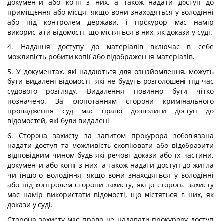
документи або копії з них, а також надати доступ до
приміщення або місця, якщо вони знаходяться у володінні
або під контролем держави, і прокурор мас намір
використати відомості, що містяться в них, як докази у суді.
4. Надання доступу до матеріалів включає в себе
можливість робити копії або відображення матеріалів.
5. У документах, які надаються для ознайомлення, можуть
бути видалені відомості, які не будуть розголошені під час
судового розгляду. Видалення повинно бути чітко
позначено. За клопотанням сторони кримінального
провадження суд має право дозволити доступ до
відомостей, які були видалені.
6. Сторона захисту за запитом прокурора зобов'язана
надати доступ та можливість скопіювати або відобразити
відповідним чином будь-які речові докази або їх частини,
документи або копії з них, а також надати доступ до житла
чи іншого володіння, якщо вони знаходяться у володінні
або під контролем сторони захисту, якщо сторона захисту
має намір використати відомості, що містяться в них, як
докази у суді.
Сторона захисту має право не надавати прокурору доступ