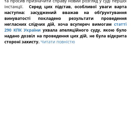
та просив призначити справу новий розгляд у суді першої
інстанції.
Серед цих підстав, особливої уваги варта
наступна: засуджений вважав на обґрунтування
винуватості покладено результати проведення
негласних слідчих дій, хоча всупереч вимогам
статті
290 КПК України
ухвала апеляційного суду, якою було
надано дозвіл на проведення цих дій, не була відкрита
стороні захисту.
Читати повністю