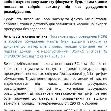
зобов`язує сторону захисту фіксувати будь-яким чином
показання свідків захисту під час досудового
розслідування.
Сукупність вказаних норм закону та фактичних обставин
справи і стала підставою для залишення касаційної скарги
прокурора без задоволення.
Аналізуйте судовий акт:
Постанови про проведення НСРД
із грифом обмеження мають бути відкриті захисту та
долучені до матеріалів справи, інакше отримані на їх
підставі докази - є недопустимими (ВС/ККС у справі №
748/3070/15-к, від 12 квітня 2018 р.)
Без перебільшення знакова постанова ВС, яка абсолютно
конкретно тлумачить статус постанов прокурора про
проведення негласних слідчих (розшукових) дій із грифом
обмеження. Тлумачення просте: такі постанови ні чим не
відрізняються від інших матеріалів досудового
розслідування, і як усі інші матеріали досудового
розслідування ці постанови незважаючи на гриф повинні
бути залучені до матеріалів провадження та відкриті
захисту в порядку, передбаченому ст. 290 КПК України.
Якщо постанови про проведення НСРД не будуть долучені