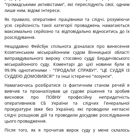
"громадськими активістами", які переслідують свої, одним
лише ним, відомі інтереси.
Як правило, оперативні працівники та слідчі, розуміючи
усю серйозність такої категорії проваджень намагаються
максимально серйозно та відповідально відноситись до їх
розслідування.
Нещодавно Фейсбук спільнота дізналася про винесення
Козятинським міськрайонним судом Вінницької області
виправдувального вироку стосовно судді Бердичівського
міськрайонного суду. Коментарі до цієї новини були в
99,9% однотипними - "ПРОДАЛИ СПРАВУ!", "ЦЕ СУДДЯ ІЗ
СУДДЕЮ ДОМОВИВСЯ!" та інші істеричні "лозунги".
Намагаючись розібратися із фактичним станом речей я
вивчив та проаналізував це судове рішення та зробив
висновок про ПОВНУ професійну непридатність
оперативників СБ України та слідчих Генеральної
прокуратури (вже без України), які проводили негласні
слідчі розшукові дій та проводили досудове розслідування
цього провадження.
Після того, як я прочитав вирок суду у мене склалось