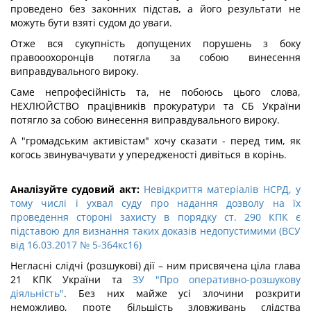
проведено без законних підстав, а його результати не
можуть бути взяті судом до уваги.
Отже вся сукупність допущених порушень з боку
правооохоронців потягла за собою винесення
виправдувального вироку.
Саме непрофесійність та, не побоюсь цього слова,
НЕХЛЮЙСТВО працівників прокуратури та СБ України
потягло за собою винесення виправдувального вироку.
А "громадським активістам" хочу сказати - перед тим, як
когось звинувачувати у упередженості дивіться в корінь.
Аналізуйте судовий акт:
Невідкриття матеріалів НСРД, у
тому числі і ухвал суду про надання дозволу на їх
проведення стороні захисту в порядку ст. 290 КПК є
підставою для визнання таких доказів недопустимими (ВСУ
від 16.03.2017 № 5-364кс16)
Негласні слідчі (розшукові) дії – ним присвячена ціла глава
21 КПК України та
ЗУ "Про оперативно-розшукову
діяльність"
. Без них майже усі злочини розкрити
неможливо, проте більшість зловживань слідства