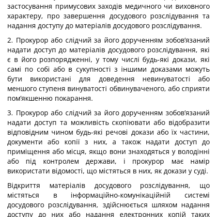
застосування примусових заходів медичного чи виховного
характеру, про завершення досудового розслідування та
надання доступу до матеріалів досудового розслідування.
2. Прокурор або слідчий за його дорученням зобов’язаний
надати доступ до матеріалів досудового розслідування, які
є в його розпорядженні, у тому числі будь-які докази, які
самі по собі або в сукупності з іншими доказами можуть
бути використані для доведення невинуватості або
меншого ступеня винуватості обвинуваченого, або сприяти
пом’якшенню покарання.
3. Прокурор або слідчий за його дорученням зобов’язаний
надати доступ та можливість скопіювати або відобразити
відповідним чином будь-які речові докази або їх частини,
документи або копії з них, а також надати доступ до
приміщення або місця, якщо вони знаходяться у володінні
або під контролем держави, і прокурор має намір
використати відомості, що містяться в них, як докази у суді.
Відкриття матеріалів досудового розслідування, що
містяться в інформаційно-комунікаційній системі
досудового розслідування, здійснюється шляхом надання
доступу до них або надання електронних копій таких