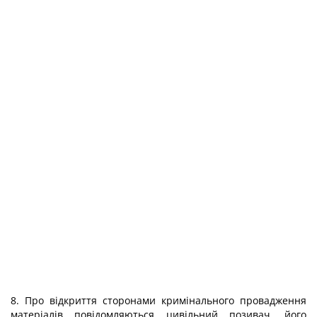
8. Про відкриття сторонами кримінального провадження
матеріалів повідомляються цивільний позивач, його