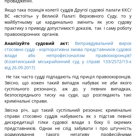
провадженні.
Якщо така позиція колегії суддів Другої судової палати ККС/
ВС «встоїть» у Великій Палаті Верховного Суду, то у
майбутньому це кардинально змінить як усю судову
практику з приводу допустимості доказів, так і саму роботу
правоохоронних органів.
Аналізуйте судовий акт:
Виправдувальний вирок
стосовно судді - корпоративна змова представників судової
влади або непрофесіоналізм правоохоронців?
(Козятинський міськрайонний суд у справі 133/2572/13-к
від 26.09.2017)
Не так часто судді підпадають під приціл правоохоронців.
Звісно, що кожен такий випадок набуває не аби якого
суспільного резонансу, аж до, у певних випадках,
безпосереднього тиску на суди, що розглядають такі
кримінальні справи.
Звісна річ, що такий суспільний резонанс кримінальні
справи стосовно суддів набувають як з підстав певної
дискредитації гілки судової влади з боку її окремих
представників. Однак не слід забувати і про штучність
родмухування такого негативу професійними