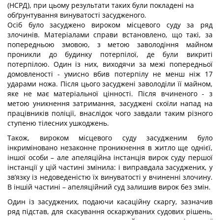
(НСРД), при цьому результати таких були покладені на
обґрунтування винуватості засудженого.
Осіб було засуджено вироком місцевого суду за ряд
злочинів. Матеріалами справи встановлено, що такі, за
попередньою змовою, з метою заволодіння майном
проникли до будинку потерпілої, де були викриті
потерпілою. Один із них, виходячи за межі попередньої
домовленості - умисно вбив потерпілу не менш ніж 17
ударами ножа. Після цього засуджені заволоділи її майном,
яке не має матеріальної цінності. Після вчиненого - з
метою уникнення затримання, засуджені скоїли напад на
працівників поліції, внаслідок чого завдали таким різного
ступеню тілесних ушкоджень.
Також, вироком місцевого суду засудженим було
інкриміновано незаконне проникнення в житло ще однієї,
іншої особи – але апеляційна інстанція вирок суду першої
інстанції у цій частині змінила: і виправдала засуджених, у
зв’язку із недоведеністю їх винуватості у вчиненні злочину.
В іншій частині – апеляційний суд залишив вирок без змін.
Один із засуджених, подаючи касаційну скаргу, зазначив
ряд підстав, для скасування оскаржуваних судових рішень,