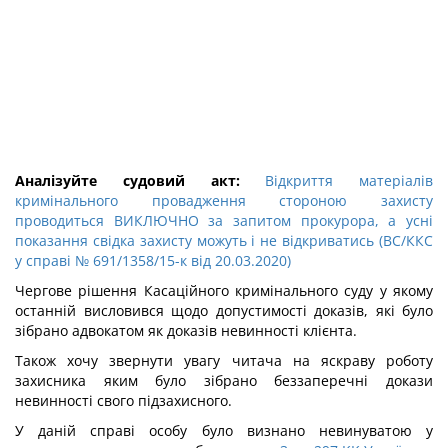
Аналізуйте судовий акт:
Відкриття матеріалів
кримінального провадження стороною захисту
проводиться ВИКЛЮЧНО за запитом прокурора, а усні
показання свідка захисту можуть і не відкриватись (ВС/ККС
у справі № 691/1358/15-к від 20.03.2020)
Чергове рішення Касаційного кримінального суду у якому
останній висловився щодо допустимості доказів, які було
зібрано адвокатом як доказів невинності клієнта.
Також хочу звернути увагу читача на яскраву роботу
захисника яким було зібрано беззаперечні докази
невинності свого підзахисного.
У даній справі особу було визнано невинуватою у