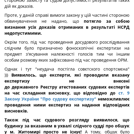
стороною захисту та судом допустимості результатів таких
дій як доказів.
Проте, у даній справі вимоги закону у цій частині стороною
обвинувачення не надано, що
потягло за собою
визнання усіх доказів отриманих в результаті НСРД
недопустимими.
Окрім того, під час проведення досудового розслідування
слідчим було призначено фоноскопічні експертизи на
предмет з'ясування належності голосів тим чи іншим
особам розмову яких зафіксовано під час проведення ОРМ.
Однак і тут "неудача постігла совєтского спортсмєна"
)))
Виявилось, що експерти, які проводили вказану
експертизу не внесені
до
державного Реєстру атестованих судових експертів
на час складання висновку, що відповідно до
ст. 9
Закону України "Про судову експертизу"
неможливлює
проведення ними експертиз на надання відповідних
висновків.
Також під час судового розгляду виявилося, що
будинку за вказаним в ухвалі слідчого судді про обшук
у м. Житомирі просто не існує!
А тому, обшук було