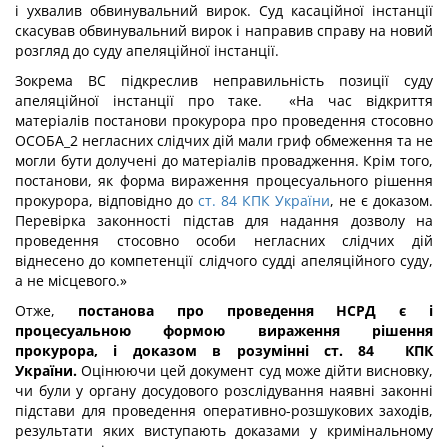
і ухвалив обвинувальний вирок. Суд касаційної інстанції
скасував обвинувальний вирок і направив справу на новий
розгляд до суду апеляційної інстанції.
Зокрема ВС підкреслив неправильність позиції суду
апеляційної інстанції про таке. «На час відкриття
матеріалів постанови прокурора про проведення стосовно
ОСОБА_2 негласних слідчих дій мали гриф обмеження та не
могли бути долучені до матеріалів провадження. Крім того,
постанови, як форма вираження процесуального рішення
прокурора, відповідно до
ст. 84 КПК України
, не є доказом.
Перевірка законності підстав для надання дозволу на
проведення стосовно особи негласних слідчих дій
віднесено до компетенції слідчого судді апеляційного суду,
а не місцевого.»
Отже,
постанова про проведення НСРД є і
процесуальною формою вираження рішення
прокурора, і доказом в розумінні ст. 84 КПК
України.
Оцінюючи цей документ суд може дійти висновку,
чи були у органу досудового розслідування наявні законні
підстави для проведення оперативно-розшукових заходів,
результати яких виступають доказами у кримінальному