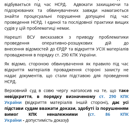
відбувається під час НСРД. Адвокати захищаючи та
підозрюваних та обвинувачених завжди намагаються
знайти процесуальні порушення допущені під час
проведення НСРД. І єдиної та послідовної практики вищих
судів у цій проблематиці немає.
Нарешті ВСУ висказався з приводу проблематики
проведення оперативно-розшукових дій до
внесення відомостей до ЄРДР та відкриття УСІХ матеріалів
провадження в порядку ст. 290 КПК України.
Як відомо, стороною обвинувачення як правило під час
відкриття матеріалів провадження стороні захисту не
надає документів, що стали підставою для проведення
НСРД.
Верховний суд в совю чергу наголосив на те, що
таке
невідкриття, в порядку визначеному
ст. 290 КПК
України
(
відкриття матеріалів іншій стороні)
, дає усі
підстави судам вважати докази, здобуті із порушенням
вимог КПК неналежними (
ст. 86 КПК
України
-
допустимість доказу
)