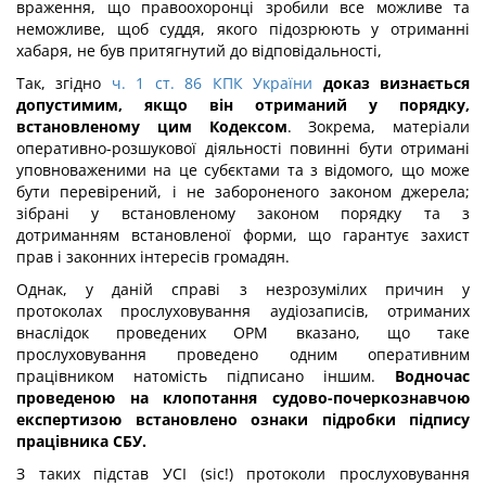
враження, що правоохоронці зробили все можливе та
неможливе, щоб суддя, якого підозрюють у отриманні
хабаря, не був притягнутий до відповідальності,
Так, згідно
ч. 1
ст. 86 КПК України
доказ визнається
допустимим, якщо він отриманий у порядку,
встановленому цим Кодексом
. Зокрема, матеріали
оперативно-розшукової діяльності повинні бути отримані
уповноваженими на це субєктами та з відомого, що може
бути перевірений, і не забороненого законом джерела;
зібрані у встановленому законом порядку та з
дотриманням встановленої форми, що гарантує захист
прав і законних інтересів громадян.
Однак, у даній справі з незрозумілих причин у
протоколах прослуховування аудіозаписів, отриманих
внаслідок проведених ОРМ вказано, що таке
прослуховування проведено одним оперативним
працівником натомість підписано іншим.
Водночас
проведеною на клопотання судово-почеркознавчою
експертизою встановлено ознаки підробки підпису
працівника СБУ.
З таких підстав УСІ (sic!) протоколи прослуховування