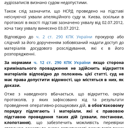
аудіозаписів визнано судом недопустими.
Також слід зазначити, що НСРД проведено на підставі
неіснуючої ухвали апеляційного суду м. Києва, оскільки в
протоколі в якості підставі зазначено ухвалу від 02.07.2012,
хоча таку ухвалу винесено 03.07.2012.
Відповідно до
ч. 2 ст. 290 КПК України
прокурор або
слідчий за його дорученням зобовязаний надати доступ до
матеріалів досудового розслідування, які є в його
розпорядженні.
За нормами
ч. 12 ст. 290 КПК України
якщо сторона
кримінального провадження не здійснить відкриття
матеріалів відповідно до положень цієї статті, суд не
має права допустити відомості, що містяться в них, як
докази.
Отже з наведеного вбачається, що відкриттю, окрім
протоколів, у яких зафіксовано хід та результати
проведення оперативно-розшукових дій,
в обов'язковому
порядку підлягають і матеріали, які є правовою
підставою проведення таких дій (ухвали, постанови,
клопотання)
, що забезпечить можливість перевірки