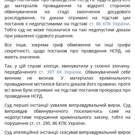
до матеріалів провадження та відкриті стороною
обвинувачення на стадії закінчення досудового
розслідування, то докази отримані на підставі цих
постанов є недопустимими на підставі
ст. 86 КПК України
.
Тобто суд не може посилатися на такі недопустимі докази
при ухваленні судового рішення.
Все інше, зокрема гриф обмеження чи інші грифи
секретності, щодо постанов про проведення НСРД, не
мають значення.
Так, у цій справі хлопця, звинуватили у скоєнні злочину,
передбаченого
ст. 307 КК України
. Обвинувачений себе
винним не визнав. У матеріалах кримінального
провадження містилося багато доказів його провини, проте
всі вони були отримані на підставі постанов прокурора про
проведення НСРД.
Суд першої інстанції ухвалив виправдувальний вирок. Суд
виправдав обвинуваченого посилаючись саме на
недопустиме порушення кримінального закону, тобто на
порушення ст. ст. 290, 86 КПК України.
Суд апеляційної інстанції скасував виправдувальний вирок