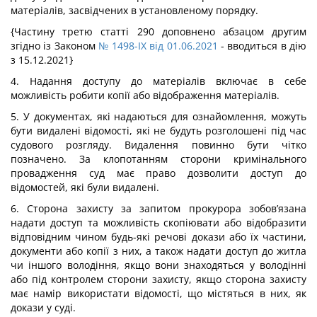
матеріалів, засвідчених в установленому порядку.
{Частину третю статті 290 доповнено абзацом другим
згідно із Законом
№ 1498-IX від 01.06.2021
- вводиться в дію
з 15.12.2021}
4. Надання доступу до матеріалів включає в себе
можливість робити копії або відображення матеріалів.
5. У документах, які надаються для ознайомлення, можуть
бути видалені відомості, які не будуть розголошені під час
судового розгляду. Видалення повинно бути чітко
позначено. За клопотанням сторони кримінального
провадження суд має право дозволити доступ до
відомостей, які були видалені.
6. Сторона захисту за запитом прокурора зобов’язана
надати доступ та можливість скопіювати або відобразити
відповідним чином будь-які речові докази або їх частини,
документи або копії з них, а також надати доступ до житла
чи іншого володіння, якщо вони знаходяться у володінні
або під контролем сторони захисту, якщо сторона захисту
має намір використати відомості, що містяться в них, як
докази у суді.