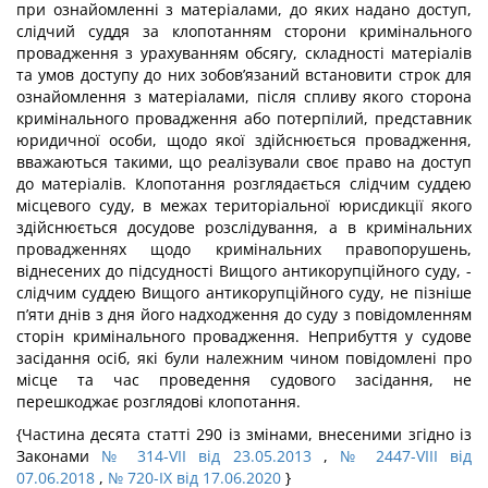
при ознайомленні з матеріалами, до яких надано доступ,
слідчий суддя за клопотанням сторони кримінального
провадження з урахуванням обсягу, складності матеріалів
та умов доступу до них зобов’язаний встановити строк для
ознайомлення з матеріалами, після спливу якого сторона
кримінального провадження або потерпілий, представник
юридичної особи, щодо якої здійснюється провадження,
вважаються такими, що реалізували своє право на доступ
до матеріалів. Клопотання розглядається слідчим суддею
місцевого суду, в межах територіальної юрисдикції якого
здійснюється досудове розслідування, а в кримінальних
провадженнях щодо кримінальних правопорушень,
віднесених до підсудності Вищого антикорупційного суду, -
слідчим суддею Вищого антикорупційного суду, не пізніше
п’яти днів з дня його надходження до суду з повідомленням
сторін кримінального провадження. Неприбуття у судове
засідання осіб, які були належним чином повідомлені про
місце та час проведення судового засідання, не
перешкоджає розглядові клопотання.
{Частина десята статті 290 із змінами, внесеними згідно із
Законами
№ 314-VII від 23.05.2013
,
№ 2447-VIII від
07.06.2018
,
№ 720-IX від 17.06.2020
}