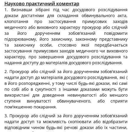
Науково практичний коментар
1. Визнавши зібрані під час досудового розслідування
докази достатніми для складання обвинувального акта,
клопотання про застосування примусових заходів
медичного або виховного характеру прокурор або слідчий
за його дорученням зобов'язаний повідомити
підозрюваному, його захиснику, законному представнику
та захиснику особи, стосовно якої передбачається
застосування примусових заходів медичного чи виховного
характеру, про завершення досудового розслідування та
надання доступу до матеріалів досудового розслідування.
2. Прокурор або слідчий за його дорученням зобов'язаний
надати доступ до матеріалів досудового розслідування, які (
в його розпорядженні, у тому числі будь-які докази, які самі
по собі або в сукупності з іншими доказами можуть бути
використані для доведення невинуватості або меншого
ступеня винуватості обвинуваченого, або сприяти
пом'якшенню покарання.
3. Прокурор або слідчий за його дорученням зобов'язаний
надати доступ та можливість скопіювати або відобразити
відповідним чином будь-які речові докази або їх частини,