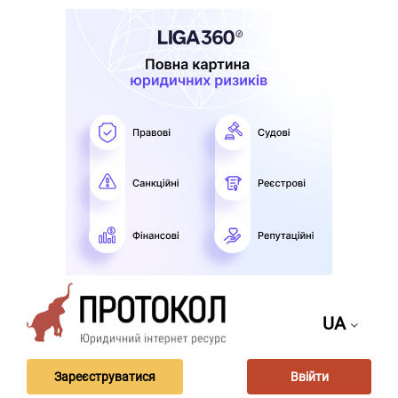
UA
Зареєструватися
Ввійти