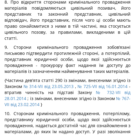
8. Про відкриття сторонами кримінального провадження
матеріалів повідомляються цивільний позивач, його
представник та законний представник, цивільний
відповідач, його представник, після чого ці особи мають
право ознайомитися з ними в тій частині, яка стосується
цивільного позову, за правилами, викладеними в цій
статті.
9. Сторони кримінального провадження зобов’язані
письмово підтвердити протилежній стороні, а потерпілий,
представник юридичної особи, щодо якої здійснюється
провадження - прокурору факт надання їм доступу до
матеріалів із зазначенням найменування таких матеріалів.
{Частина дев'ята статті 290 із змінами, внесеними згідно із
Законом
№ 314-VII від 23.05.2013
,
№ 725-VII від 16.01.2014
-
втратив чинність на підставі Закону
№ 732-VII від
28.01.2014
; із змінами, внесеними згідно із Законом
№ 767-
VII від 23.02.2014
}
10. Сторонам кримінального провадження, потерпілому,
представнику юридичної особи, щодо якої здійснюється
провадження, надається достатній час для ознайомлення з
матеріалами, до яких їм надано доступ. У разі зволікання