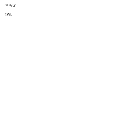
згоду
суд,