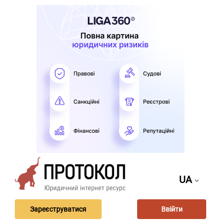
UA
Зареєструватися
Ввійти