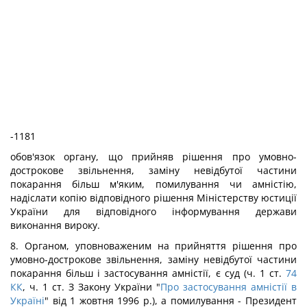
-1181
обов'язок органу, що прийняв рішення про умовно-
дострокове звільнення, заміну невідбутої частини
покарання більш м'яким, помилування чи амністію,
надіслати копію відповідного рішення Міністерству юстиції
України для відповідного інформування держави
виконання вироку.
8. Органом, уповноваженим на прийняття рішення про
умовно-дострокове звільнення, заміну невідбутої частини
покарання більш
і застосування амністії, є суд (ч. 1 ст.
74
КК
, ч. 1 ст. З Закону України "
Про застосування амністії в
Україні
" від 1 жовтня 1996 p.), а помилування - Президент