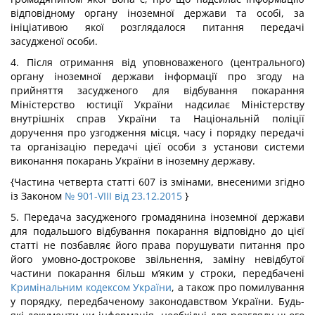
відповідному органу іноземної держави та особі, за
ініціативою якої розглядалося питання передачі
засудженої особи.
4. Після отримання від уповноваженого (центрального)
органу іноземної держави інформації про згоду на
прийняття засудженого для відбування покарання
Міністерство юстиції України надсилає Міністерству
внутрішніх справ України та Національній поліції
доручення про узгодження місця, часу і порядку передачі
та організацію передачі цієї особи з установи системи
виконання покарань України в іноземну державу.
{Частина четверта статті 607 із змінами, внесеними згідно
із Законом
№ 901-VIII від 23.12.2015
}
5. Передача засудженого громадянина іноземної держави
для подальшого відбування покарання відповідно до цієї
статті не позбавляє його права порушувати питання про
його умовно-дострокове звільнення, заміну невідбутої
частини покарання більш м’яким у строки, передбачені
Кримінальним кодексом України
, а також про помилування
у порядку, передбаченому законодавством України. Будь-