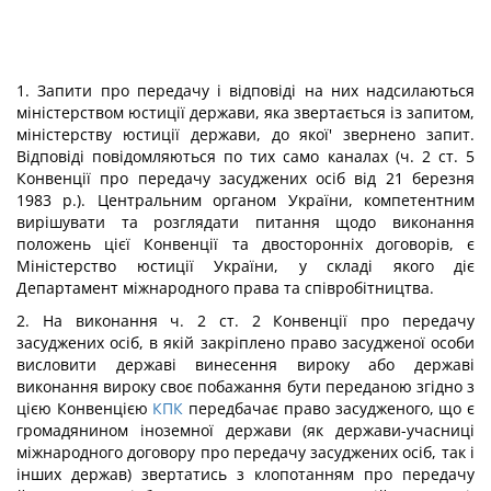
1. Запити про передачу і відповіді на них надсилаються
міністерством юстиції держави, яка звертається із запитом,
міністерству юстиції держави, до якої' звернено запит.
Відповіді повідомляються по тих само каналах (ч. 2 ст. 5
Конвенції про передачу засуджених осіб від 21 березня
1983 p.). Центральним органом України, компетентним
вирішувати та розглядати питання щодо виконання
положень цієї Конвенції та двосторонніх договорів, є
Міністерство юстиції України, у складі якого діє
Департамент міжнародного права та співробітництва.
2. На виконання ч. 2 ст. 2 Конвенції про передачу
засуджених осіб, в якій закріплено право засудженої особи
висловити державі винесення вироку або державі
виконання вироку своє побажання бути переданою згідно з
цією Конвенцією
КПК
передбачає право засудженого, що є
громадянином іноземної держави (як держави-учасниці
міжнародного договору про передачу засуджених осіб, так і
інших держав) звертатись з клопотанням про передачу