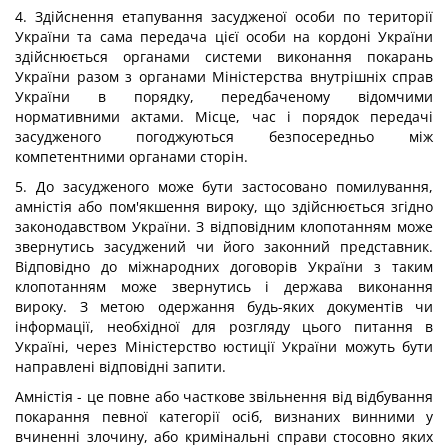
4. Здійснення етапування засудженої особи по території
України та сама передача цієї особи на кордоні України
здійснюється органами системи виконання покарань
України разом з органами Міністерства внутрішніх справ
України в порядку, передбаченому відомчими
нормативними актами. Місце, час і порядок передачі
засудженого погоджуються безпосередньо між
компетентними органами сторін.
5. До засудженого може бути застосовано помилування,
амністія або пом'якшення вироку, що здійснюється згідно
законодавством України. З відповідним клопотанням може
звернутись засуджений чи його законний представник.
Відповідно до міжнародних договорів України з таким
клопотанням може звернутись і держава виконання
вироку. З метою одержання будь-яких документів чи
інформації, необхідної для розгляду цього питання в
Україні, через Міністерство юстиції України можуть бути
направлені відповідні запити.
Амністія - це повне або часткове звільнення від відбування
покарання певної категорії осіб, визнаних винними у
вчиненні злочину, або кримінальні справи стосовно яких