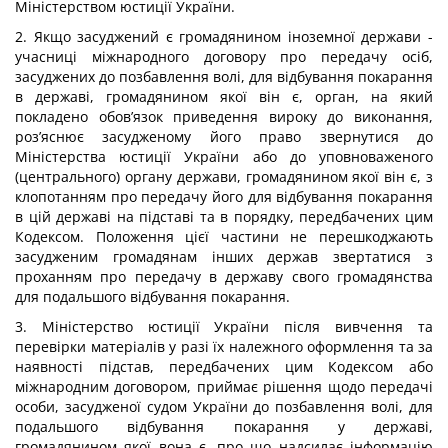
Міністерством юстиції України.
2. Якщо засуджений є громадянином іноземної держави -
учасниці міжнародного договору про передачу осіб,
засуджених до позбавлення волі, для відбування покарання
в державі, громадянином якої він є, орган, на який
покладено обов’язок приведення вироку до виконання,
роз’яснює засудженому його право звернутися до
Міністерства юстиції України або до уповноваженого
(центрального) органу держави, громадянином якої він є, з
клопотанням про передачу його для відбування покарання
в цій державі на підставі та в порядку, передбачених цим
Кодексом. Положення цієї частини не перешкоджають
засудженим громадянам інших держав звертатися з
проханням про передачу в державу свого громадянства
для подальшого відбування покарання.
3. Міністерство юстиції України після вивчення та
перевірки матеріалів у разі їх належного оформлення та за
наявності підстав, передбачених цим Кодексом або
міжнародним договором, приймає рішення щодо передачі
особи, засудженої судом України до позбавлення волі, для
подальшого відбування покарання у державі,
громадянином якої вона є, про що надсилає інформацію