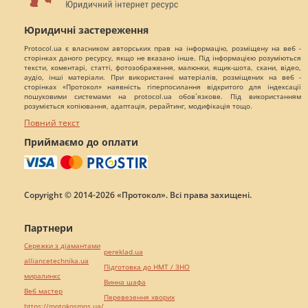
Юридичні застереження
Protocol.ua є власником авторських прав на інформацію, розміщену на веб -
сторінках даного ресурсу, якщо не вказано інше. Під інформацією розуміються
тексти, коментарі, статті, фотозображення, малюнки, ящик-шота, скани, відео,
аудіо, інші матеріали. При використанні матеріалів, розміщених на веб -
сторінках «Протокол» наявність гіперпосилання відкритого для індексації
пошуковими системами на protocol.ua обов`язкове. Під використанням
розуміється копіювання, адаптація, рерайтинг, модифікація тощо.
Повний текст
Приймаємо до оплати
Copyright © 2014-2026 «Протокол». Всі права захищені.
Партнери
Сережки з діамантами
pereklad.ua
alliancetechnika.ua
Підготовка до НМТ / ЗНО
миралинкс
Винна шафа
Веб мастер
Перевезення хворих
https://motokosmos.ua/