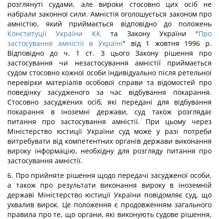
розглянуті судами, але вироки стосовно цих осіб не
набрали законної сили. Амністія оголошується законом про
амністію, який приймається відповідно до положень
Конституції України
КК
та Закону України "
Про
застосування амністії в Україні
" від 1 жовтня 1996 р.
Відповідно до ч. 1 ст. З цього Закону рішення про
застосування чи незастосування амністії приймається
судом стосовно кожної особи індивідуально після ретельної
перевірки матеріалів особової справи та відомостей про
поведінку засудженого за час відбування покарання.
Стосовно засуджених осіб, які передані для відбування
покарання в іноземні держави, суд також розглядає
питання про застосування амністії. При цьому через
Міністерство юстиції України суд може у разі потреби
витребувати від компетентних органів держави виконання
вироку інформацію, необхідну для розгляду питання про
застосування амністії.
6. Про прийняте рішення щодо передачі засудженої особи,
а також про результати виконання вироку в іноземній
державі Міністерство юстиції України повідомляє суд, що
ухвалив вирок. Це положення є продовженням загального
правила про те, що органи, які виконують судове рішення,