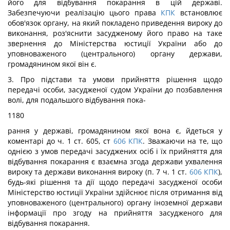
його для відбування покарання в цій державі.
Забезпечуючи реалізацію цього права
КПК
встановлює
обов'язок органу, на який покладено приведення вироку до
виконання, роз'яснити засудженому його право на таке
звернення до Міністерства юстиції України або до
уповноваженого (центрального) органу держави,
громадянином якої він є.
3. Про підстави та умови прийняття рішення щодо
передачі особи, засудженої судом України до позбавлення
волі, для подальшого відбування пока-
1180
рання у державі, громадянином якої вона є, йдеться у
коментарі до ч. 1 ст. 605, ст
606
КПК
. Зважаючи на те, що
однією з умов передачі засуджених осіб і їх прийняття для
відбування покарання є взаємна згода держави ухвалення
вироку та держави виконання вироку (п. 7 ч. 1 ст.
606
КПК
),
будь-які рішення та дії щодо передачі засудженої особи
Міністерство юстиції України здійснює після отримання від
уповноваженого (центрального) органу іноземної держави
інформації про згоду на прийняття засудженого для
відбування покарання.