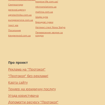
hospice-life.com.ua/
Синтезатори
mk-translations.ua
perevod.agency
maltina.com.ua
agrotechnika.com.ua
Шафи купе
europeservice.com.ua
Брендові сумки
текст юа
Натяжні стелі Nova Stelya
Посилання
Перевезення хворих за
kievperevod.com.ua
кордон
Про проект
Реклама на "Протокол"
"Протокол" без реклами!
Карта сайту
Тендер на юридичну послугу
Угода користувача
Допомогти ресурсу "Протокол"