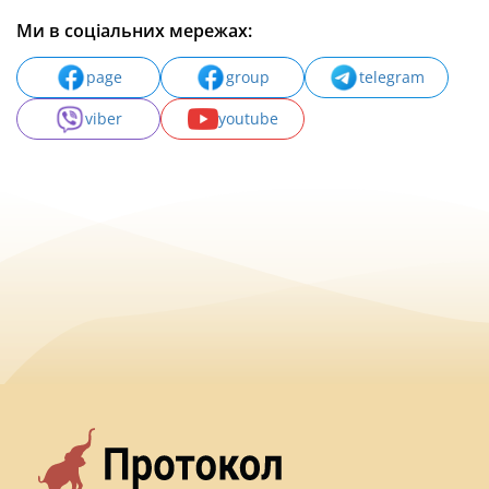
Ми в соціальних мережах:
page
group
telegram
viber
youtube