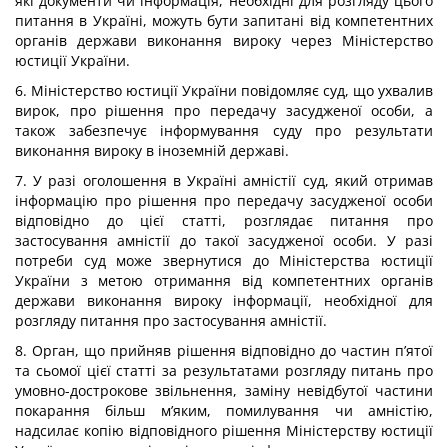
які документи чи інформація, необхідні для розгляду цього
питання в Україні, можуть бути запитані від компетентних
органів держави виконання вироку через Міністерство
юстиції України.
6. Міністерство юстиції України повідомляє суд, що ухвалив
вирок, про рішення про передачу засудженої особи, а
також забезпечує інформування суду про результати
виконання вироку в іноземній державі.
7. У разі оголошення в Україні амністії суд, який отримав
інформацію про рішення про передачу засудженої особи
відповідно до цієї статті, розглядає питання про
застосування амністії до такої засудженої особи. У разі
потреби суд може звернутися до Міністерства юстиції
України з метою отримання від компетентних органів
держави виконання вироку інформації, необхідної для
розгляду питання про застосування амністії.
8. Орган, що прийняв рішення відповідно до частин п’ятої
та сьомої цієї статті за результатами розгляду питань про
умовно-дострокове звільнення, заміну невідбутої частини
покарання більш м’яким, помилування чи амністію,
надсилає копію відповідного рішення Міністерству юстиції