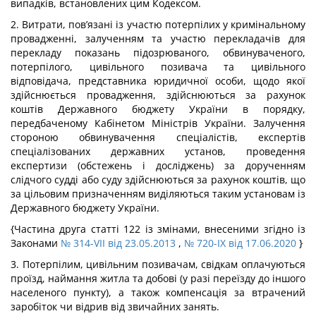
випадків, встановлених цим Кодексом.
2. Витрати, пов’язані із участю потерпілих у кримінальному
провадженні, залученням та участю перекладачів для
перекладу показань підозрюваного, обвинуваченого,
потерпілого, цивільного позивача та цивільного
відповідача, представника юридичної особи, щодо якої
здійснюється провадження, здійснюються за рахунок
коштів Державного бюджету України в порядку,
передбаченому Кабінетом Міністрів України. Залучення
стороною обвинувачення спеціалістів, експертів
спеціалізованих державних установ, проведення
експертизи (обстежень і досліджень) за дорученням
слідчого судді або суду здійснюються за рахунок коштів, що
за цільовим призначенням виділяються таким установам із
Державного бюджету України.
{Частина друга статті 122 із змінами, внесеними згідно із
Законами
№ 314-VII від 23.05.2013
,
№ 720-IX від 17.06.2020
}
3. Потерпілим, цивільним позивачам, свідкам оплачуються
проїзд, наймання житла та добові (у разі переїзду до іншого
населеного пункту), а також компенсація за втрачений
заробіток чи відрив від звичайних занять.