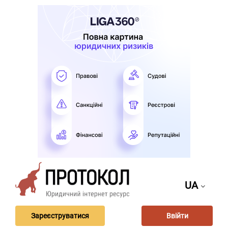
UA
Зареєструватися
Ввійти