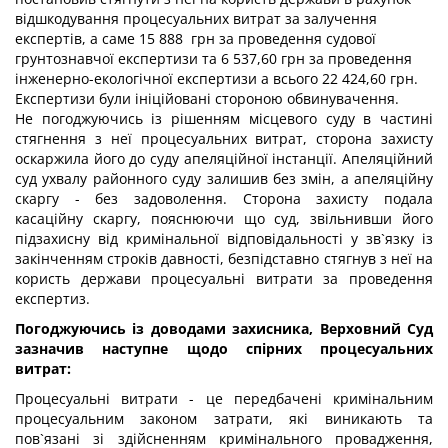
відшкодування процесуальних витрат за залучення
експертів, а саме 15 888 грн за проведення судової
грунтознавчої експертизи та 6 537,60 грн за проведення
інженерно-екологічної експертизи а всього 22 424,60 грн.
Експертизи були ініційовані стороною обвинувачення.
Не погоджуючись із рішенням місцевого суду в частині
стягнення з неї процесуальних витрат, сторона захисту
оскаржила його до суду апеляційної інстанції. Апеляційний
суд ухвалу районного суду залишив без змін, а апеляційну
скаргу - без задоволення. Сторона захисту подала
касаційну скаргу, пояснюючи що суд, звільнивши його
підзахисну від кримінальної відповідальності у зв`язку із
закінченням строків давності, безпідставно стягнув з неї на
користь держави процесуальні витрати за проведення
експертиз.
Погоджуючись із доводами захисника, Верховний Суд
зазначив наступне щодо спірних процесуальних
витрат:
Процесуальні витрати - це передбачені кримінальним
процесуальним законом затрати, які виникають та
пов`язані зі здійсненням кримінального провадження,