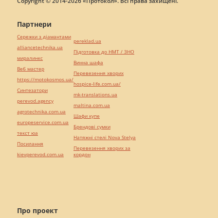
Copyright © 2014-2026 «Протокол». Всі права захищені.
Партнери
Сережки з діамантами
pereklad.ua
alliancetechnika.ua
Підготовка до НМТ / ЗНО
миралинкс
Винна шафа
Веб мастер
Перевезення хворих
https://motokosmos.ua/
hospice-life.com.ua/
Синтезатори
mk-translations.ua
perevod.agency
maltina.com.ua
agrotechnika.com.ua
Шафи купе
europeservice.com.ua
Брендові сумки
текст юа
Натяжні стелі Nova Stelya
Посилання
Перевезення хворих за
kievperevod.com.ua
кордон
Про проект