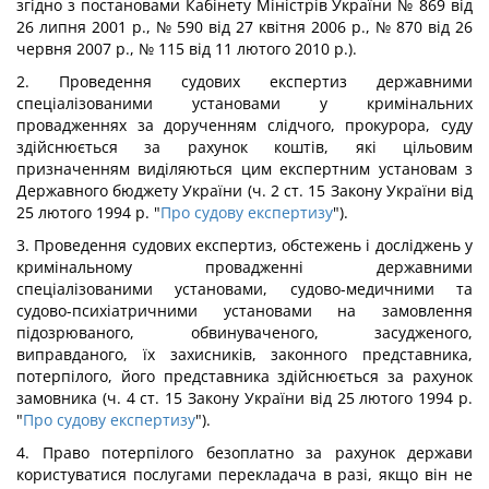
згідно з постановами Кабінету Міністрів України № 869 від
26 липня 2001 p., № 590 від 27 квітня 2006 p., № 870 від 26
червня 2007 p., № 115 від 11 лютого 2010 p.).
2. Проведення судових експертиз державними
спеціалізованими установами у кримінальних
провадженнях за дорученням слідчого, прокурора, суду
здійснюється за рахунок коштів, які цільовим
призначенням виділяються цим експертним установам з
Державного бюджету України (ч. 2 ст. 15 Закону України від
25 лютого 1994 р. "
Про судову експертизу
").
3. Проведення судових експертиз, обстежень і досліджень у
кримінальному провадженні державними
спеціалізованими установами, судово-медичними та
судово-психіатричними установами на замовлення
підозрюваного, обвинуваченого, засудженого,
виправданого, їх захисників, законного представника,
потерпілого, його представника здійснюється за рахунок
замовника (ч. 4 ст. 15 Закону України від 25 лютого 1994 р.
"
Про судову експертизу
").
4. Право потерпілого безоплатно за рахунок держави
користуватися послугами перекладача в разі, якщо він не