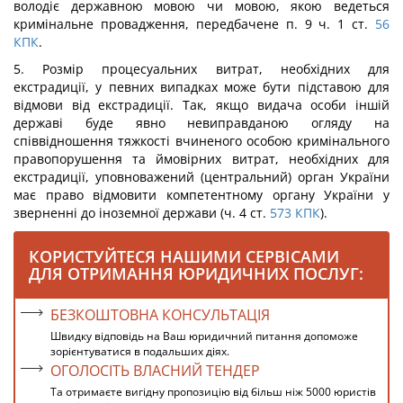
володіє державною мовою чи мовою, якою ведеться
кримінальне провадження, передбачене п. 9 ч. 1 ст.
56
КПК
.
5. Розмір процесуальних витрат, необхідних для
екстрадиції, у певних випадках може бути підставою для
відмови від екстрадиції. Так, якщо видача особи іншій
державі буде явно невиправданою
огляду на
співвідношення тяжкості вчиненого особою кримінального
правопорушення та ймовірних витрат, необхідних для
екстрадиції, уповноважений (центральний) орган України
має право відмовити компетентному органу України у
зверненні до іноземної держави (ч. 4 ст.
573
КПК
).
КОРИСТУЙТЕСЯ НАШИМИ СЕРВІСАМИ
ДЛЯ ОТРИМАННЯ ЮРИДИЧНИХ ПОСЛУГ:
БЕЗКОШТОВНА КОНСУЛЬТАЦІЯ
Швидку відповідь на Ваш юридичний питання допоможе
зорієнтуватися в подальших діях.
ОГОЛОСІТЬ ВЛАСНИЙ ТЕНДЕР
Та отримаєте вигідну пропозицію від більш ніж 5000 юристів