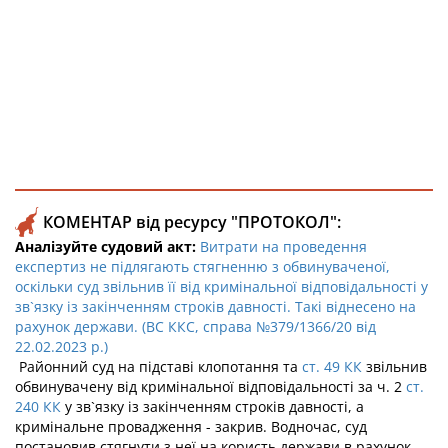
КОМЕНТАР від ресурсу "ПРОТОКОЛ":
Аналізуйте судовий акт:
Витрати на проведення
експертиз не підлягають стягненню з обвинуваченої,
оскільки суд звільнив її від кримінальної відповідальності у
зв`язку із закінченням строків давності. Такі віднесено на
рахунок держави. (ВС ККС, справа №379/1366/20 від
22.02.2023 р.)
Районний суд на підставі клопотання та
ст. 49 КК
звільнив
обвинувачену від кримінальної відповідальності за ч. 2
ст.
240 КК
у зв`язку із закінченням строків давності, а
кримінальне провадження - закрив. Водночас, суд
постановив стягнути з неї на користь держави в рахунок