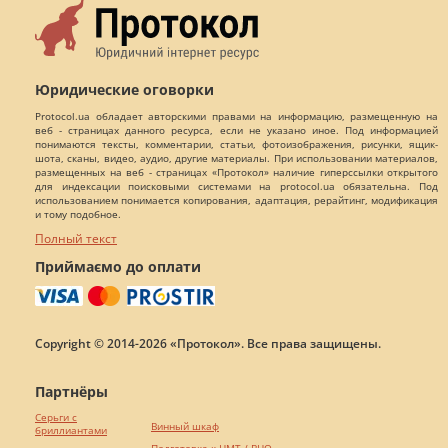
Юридические оговорки
Protocol.ua обладает авторскими правами на информацию, размещенную на
веб - страницах данного ресурса, если не указано иное. Под информацией
понимаются тексты, комментарии, статьи, фотоизображения, рисунки, ящик-
шота, сканы, видео, аудио, другие материалы. При использовании материалов,
размещенных на веб - страницах «Протокол» наличие гиперссылки открытого
для индексации поисковыми системами на protocol.ua обязательна. Под
использованием понимается копирования, адаптация, рерайтинг, модификация
и тому подобное.
Полный текст
Приймаємо до оплати
Copyright © 2014-2026 «Протокол». Все права защищены.
Партнёры
Серьги с
Винный шкаф
бриллиантами