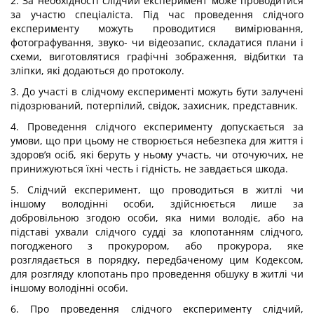
2. За необхідності слідчий експеримент може проводитися
за участю спеціаліста. Під час проведення слідчого
експерименту можуть проводитися вимірювання,
фотографування, звуко- чи відеозапис, складатися плани і
схеми, виготовлятися графічні зображення, відбитки та
зліпки, які додаються до протоколу.
3. До участі в слідчому експерименті можуть бути залучені
підозрюваний, потерпілий, свідок, захисник, представник.
4. Проведення слідчого експерименту допускається за
умови, що при цьому не створюється небезпека для життя і
здоров’я осіб, які беруть у ньому участь, чи оточуючих, не
принижуються їхні честь і гідність, не завдається шкода.
5. Слідчий експеримент, що проводиться в житлі чи
іншому володінні особи, здійснюється лише за
добровільною згодою особи, яка ними володіє, або на
підставі ухвали слідчого судді за клопотанням слідчого,
погодженого з прокурором, або прокурора, яке
розглядається в порядку, передбаченому цим Кодексом,
для розгляду клопотань про проведення обшуку в житлі чи
іншому володінні особи.
6. Про проведення слідчого експерименту слідчий,