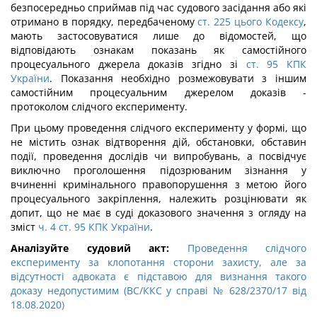
безпосередньо сприймав під час судового засідання або які
отримано в порядку, передбаченому
ст. 225 цього Кодексу
,
мають застосовуватися лише до відомостей, що
відповідають ознакам показань як самостійного
процесуального джерела доказів згідно зі
ст. 95 КПК
України
. Показання необхідно розмежовувати з іншим
самостійним процесуальним джерелом доказів -
протоколом слідчого експерименту.
При цьому проведення слідчого експерименту у формі, що
не містить ознак відтворення дій, обстановки, обставин
події, проведення дослідів чи випробувань, а посвідчує
виключно проголошення підозрюваним зізнання у
вчиненні кримінального правопорушення з метою його
процесуального закріплення, належить розцінювати як
допит, що не має в суді доказового значення з огляду на
зміст
ч. 4 ст. 95 КПК України
.
Аналізуйте судовий акт:
Проведення слідчого
експерименту за клопотання сторони захисту, але за
відсутності адвоката є підставою для визнання такого
доказу недопустимим (ВС/ККС у справі № 628/2370/17 від
18.08.2020)