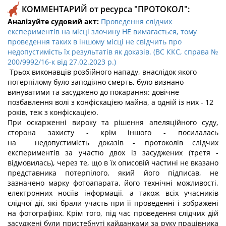
КОММЕНТАРИЙ от ресурса "ПРОТОКОЛ":
Аналізуйте судовий акт:
Проведення слідчих
експериментів на місці злочину НЕ вимагається, тому
проведення таких в іншому місці не свідчить про
недопустимість їх результатів як доказів. (ВС ККС, справа №
200/9992/16-к від 27.02.2023 р.)
Трьох виконавців розбійного нападу, внаслідок якого
потерпілому було заподіяно смерть, було визнано
винуватими та засуджено до покарання: довічне
позбавлення волі з конфіскацією майна, а одній із них - 12
років, теж з конфіскацією.
При оскарженні вироку та рішення апеляційного суду,
сторона захисту - крім іншого - посилалась
на недопустимість доказів - протоколів слідчих
експериментів за участю двох із засуджених (третя -
відмовилась), через те, що в їх описовій частині не вказано
представника потерпілого, який його підписав, не
зазначено марку фотоапарата, його технічні можливості,
електронних носіїв інформації, а також всіх учасників
слідчої дії, які брали участь при її проведенні і зображені
на фотографіях. Крім того, під час проведення слідчих дій
засуджені були пристебнуті кайданками за руку працівника