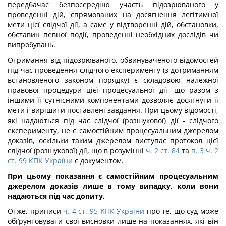
передбачає безпосередню участь підозрюваного у
проведенні дій, спрямованих на досягнення легітимної
мети цієї слідчої дії, а саме у відтворенні дій, обстановки,
обставин певної події, проведенні необхідних дослідів чи
випробувань.
Отримання від підозрюваного, обвинуваченого відомостей
під час проведення слідчого експерименту (з дотриманням
встановленого законом порядку) є складовою належної
правової процедури цієї процесуальної дії, що разом з
іншими її сутнісними компонентами дозволяє досягнути її
мети і вирішити поставлені завдання. При цьому відомості,
які надаються під час слідчої (розшукової) дії - слідчого
експерименту, не є самостійним процесуальним джерелом
доказів, оскільки таким джерелом виступає протокол цієї
слідчої (розшукової) дії, що в розумінні
ч. 2 ст. 84
та
п. 3 ч. 2
ст. 99 КПК України
є документом.
При цьому показання є самостійним процесуальним
джерелом доказів лише в тому випадку, коли вони
надаються під час допиту.
Отже, приписи
ч. 4 ст. 95 КПК України
про те, що суд може
обґрунтовувати свої висновки лише на показаннях, які він