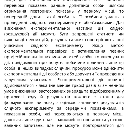
перевірка показань раніше допитаної особи шляхом
отримання повторних показань у певному місці, то
попередній допит такої особи та її особиста участь в
проведенні слідчого експерименту є обов'язковими. Для
виконання експериментальної частини цієї слідчої
(розшукової) дії можуть бути запрошені статисти чи
виконавці певних дій, результати яких спостерігають інші
учасники слідчого експерименту. Якщо метою
експериментальної перевірки є встановлення певних
професійних чи інших можливостей особи, то виконувати
дії, повідомляти про почуте, побачене повинна лише ця
особа, в інших випадках слідчий, прокурор може здійснити
експериментальні дії особисто або доручити їх проведення
залученим учасникам. Експериментальні дії повинні
здійснюватися кілька (не менше трьох) разів зі зміненням
умов виконання, застосованих знарядь та відображенням у
протоколі ходу й результатів кожного з етапів для
формулювання висновку з оцінкою загальних результатів
слідчого експерименту за середніми показниками, а
показання особи, які перевіряються в певному місці,
даються лише один раз із можливістю постановки уточню-
вальних запитань, але не можуть повторюватися для