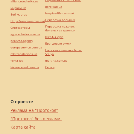
Подготовка к НМТ / ВНО
alliancetechnika.ua
pereklad.ua
миралинкс
hospice-life.com.ua/
Веб мастер
Перевозка больных
https://motokosmos.ua/
Перевозка лежачих
Синтезаторы
больных за границу
agrotechnika.com.ua
Шкафы купе
perevod.agency
Брендовые сумки
europeservice.com.ua
Натяжные потолки Nova
mk-translations.ua
Stelya
текст юа
maltina.com.ua
kievperevod.com.ua
Cылки
О проекте
Реклама на "Протокол"
"Протокол" без реклами!
Карта сайта