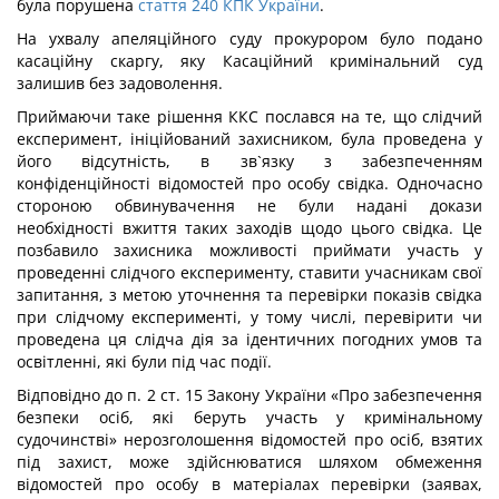
була порушена
стаття 240 КПК України
.
На ухвалу апеляційного суду прокурором було подано
касаційну скаргу, яку Касаційний кримінальний суд
залишив без задоволення.
Приймаючи таке рішення ККС послався на те, що слідчий
експеримент, ініційований захисником, була проведена у
його відсутність, в зв`язку з забезпеченням
конфіденційності відомостей про особу свідка. Одночасно
стороною обвинувачення не були надані докази
необхідності вжиття таких заходів щодо цього свідка. Це
позбавило захисника можливості приймати участь у
проведенні слідчого експерименту, ставити учасникам свої
запитання, з метою уточнення та перевірки показів свідка
при слідчому експерименті, у тому числі, перевірити чи
проведена ця слідча дія за ідентичних погодних умов та
освітленні, які були під час події.
Відповідно до п. 2 ст. 15 Закону України «Про забезпечення
безпеки осіб, які беруть участь у кримінальному
судочинстві» нерозголошення відомостей про осіб, взятих
під захист, може здійснюватися шляхом обмеження
відомостей про особу в матеріалах перевірки (заявах,