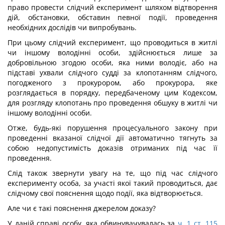
право провести слідчий експеримент шляхом відтворення
дій, обстановки, обставин певної події, проведення
необхідних дослідів чи випробувань.
При цьому слідчий експеримент, що проводиться в житлі
чи іншому володінні особи, здійснюється лише за
добровільною згодою особи, яка ними володіє, або на
підставі ухвали слідчого судді за клопотанням слідчого,
погодженого з прокурором, або прокурора, яке
розглядається в порядку, передбаченому цим Кодексом,
для розгляду клопотань про проведення обшуку в житлі чи
іншому володінні особи.
Отже, будь-які порушення процесуального закону при
проведенні вказаної слідчої дії автоматично тягнуть за
собою недопустимість доказів отриманих під час її
проведення.
Слід також звернути увагу на те, що під час слідчого
експерименту особа, за участі якої такий проводиться, дає
слідчому свої пояснення щодо події, яка відтворюється.
Але чи є такі пояснення джерелом доказу?
У даній справі особу, яка обвинувачувалась за
ч. 1 ст. 115