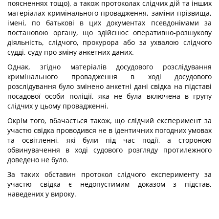
поясненнях тощо), а також протоколах слідчих дій та інших
матеріалах кримінального провадження, заміни прізвища,
імені, по батькові в цих документах псевдонімами за
постановою органу, що здійснює оперативно-розшукову
діяльність, слідчого, прокурора або за ухвалою слідчого
судді, суду про зміну анкетних даних.
Однак, згідно матеріалів досудового розслідування
кримінального провадження в ході досудового
розслідування було змінено анкетні дані свідка на підставі
посадової особи поліції, яка не була включена в групу
слідчих у цьому провадженні.
Окрім того, вбачається також, що слідчий експеримент за
участю свідка проводився не в ідентичних погодних умовах
та освітленні, які були під час події, а стороною
обвинувачення в ході судового розгляду протилежного
доведено не було.
За таких обставин протокол слідчого експерименту за
участю свідка є недопустимим доказом з підстав,
наведених у вироку.