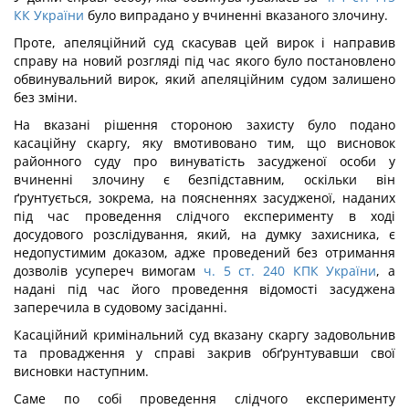
КК України
було випрадано у вчиненні вказаного злочину.
Проте, апеляційний суд скасував цей вирок і направив
справу на новий розгляді під час якого було постановлено
обвинувальний вирок, який апеляційним судом залишено
без зміни.
На вказані рішення стороною захисту було подано
касаційну скаргу, яку вмотивовано тим, що висновок
районного суду про винуватість засудженої особи у
вчиненні злочину є безпідставним, оскільки він
ґрунтується, зокрема, на поясненнях засудженої, наданих
під час проведення слідчого експерименту в ході
досудового розслідування, який, на думку захисника, є
недопустимим доказом, адже проведений без отримання
дозволів усупереч вимогам
ч. 5 ст. 240 КПК України
, а
надані під час його проведення відомості засуджена
заперечила в судовому засіданні.
Касаційний кримінальний суд вказану скаргу задовольнив
та провадження у справі закрив обґрунтувавши свої
висновки наступним.
Саме по собі проведення слідчого експерименту