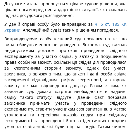
До уваги читача пропонується цікаве судове рішення, яка
цікаве насамперед нестандартністю ситуації, яка склалась
під час досудового розслідування.
У даній справі особу було виправдано за
ч. 5 ст. 185 КК
України
. Апеляційний суд із таким рішенням погодився.
Виправдовуючи особу місцевий суд послався на те, що
вина обвиунваченого не доведена. Зокрема, суд визнав
недопустимим доказом протокол проведення слідчого
експерименту за участю свідка, у зв`язку з порушенням
права особи на захист, оскільки ця слідча дія проводилася
за клопотанням сторони захисту, однак без участі
захисника, в зв`язку з тим, що анкетні дані особи свідка
засекречені відповідним грифом секретності, а сторона
захисту не має відповідного допуску. Разом з тим, як
зазначив суд, докази «строгої необхідності» в наданні
свідку такого статусу, відсутні. Даний факт позбавив
захисника приймати участь у проведенні слідчого
експерименту, ставити учасникам свої запитання, з метою
уточнення та перевірки показів свідка при слідчому
експерименті та проведенні його за ідентичних погодних
умов та освітленні, які були під час події. Таким чином,