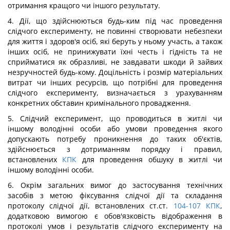
отримання кращого чи іншого результату.
4. Дії, що здійснюються будь-ким під час проведення
слідчого експерименту, не повинні створювати небезпеки
для життя і здоров'я осіб, які беруть у ньому участь, а також
інших осіб, не принижувати їхні честь і гідність та не
сприйматися як образливі, не завдавати шкоди й зайвих
незручностей будь-кому. Доцільність і розмір матеріальних
витрат чи інших ресурсів, що потрібні для проведення
слідчого експерименту, визначається з урахуванням
конкретних обставин кримінального провадження.
5. Слідчий експеримент, що проводиться в житлі чи
іншому володінні особи або умови проведення якого
допускають потребу проникнення до таких об'єктів,
здійснюється з дотриманням порядку і правил,
встановлених
КПК
для проведення обшуку в житлі чи
іншому володінні особи.
6. Окрім загальних вимог до застосування технічних
засобів з метою фіксування слідчої дії та складання
протоколу слідчої дії, встановлених ст.ст.
104-107
КПК
,
додатковою вимогою є обов'язковість відображення в
протоколі умов і результатів слідчого експерименту на