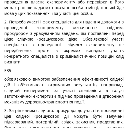
проведення власне експерименту або перевірки в його
межах раніше наданих показань особи в місці, про які йде
мова у цих показаннях, і за участі цієї особи.
2. Потреба участі і фах спеціаліста для надання допомоги в
проведенні експерименту визначається слідчим,
прокурором з урахуванням завдань, які поставлені перед
цією слідчою (розшуковою) дією. Обов'язкової участі
спеціаліста в проведенні слідчого експерименту не
передбачено, проте в окремих випадках участь
конкретного спеціаліста з криміналістичних позицій слід
визнати
535
обов'язковою вимогою забезпечення ефективності слідчої
дій і об'єктивності отриманих результатів, наприклад,
слідчий експеримент за участі спеціаліста в галузі
автотехнічної експертизи під час проведення відтворення
механізму дорожньо-транспортної події.
3. За рішенням слідчого, прокурора до участі в проведенні
цієї слідчої (розшукової) дії можуть бути залучені
підозрюваний, потерпілий, свідок, захисник, представник.
Якщо для кримінального провадження має значення