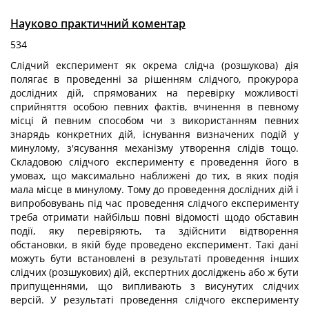
Науково практичний коментар
534
Слідчий експеримент як окрема слідча (розшукова) дія
полягає в проведенні за рішенням слідчого, прокурора
дослідних дій, спрямованих на перевірку можливості
сприйняття особою певних фактів, вчинення в певному
місці й певним способом чи з використанням певних
знарядь конкретних дій, існування визначених подій у
минулому, з'ясування механізму утворення слідів тощо.
Складовою слідчого експерименту є проведення його в
умовах, що максимально наближені до тих, в яких подія
мала місце в минулому. Тому до проведення дослідних дій і
випробовувань під час проведення слідчого експерименту
треба отримати найбільш повні відомості щодо обставин
події, яку перевіряють, та здійснити відтворення
обстановки, в якій буде проведено експеримент. Такі дані
можуть бути встановлені в результаті проведення інших
слідчих (розшукових) дій, експертних досліджень або ж бути
припущеннями, що випливають з висунутих слідчих
версій. У результаті проведення слідчого експерименту