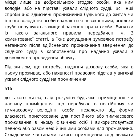
місце лише за добровільною згодою особи, яка ним
володіє, або на підставі ухвали слідчого судді. Всі інші
спроби або здійснені проникнення будь-кого до житла чи
іншого володіння особи вважаються незаконними, оскільки
грубо порушують захищені законом права особи. Винятки
із такого загального правила передбачені ч. З
коментованої статті, а їхнє допущення зумовлює потребу
негайного після здійсненого проникнення звернення до
слідчого судді з клопотанням про надання ухвали з
дозволом на проведення обшуку.
Під житлом, що потребує надання дозволу особи, яка в
ньому проживає, або наявності правових підстав у вигляді
ухвали слідчого судді на проникнення
516
до такого житла, слід розуміти будь-яке приміщення чи
частину приміщення, що перебуває в постійному чи
тимчасовому володінні особи, незалежно від форми
власності, пристосоване для постійного або тимчасового
проживання в ньому фізичних осіб і використовується
певною або разом
нею й іншими особами для проживання.
Складовими частинами такого приміщення слід вважати