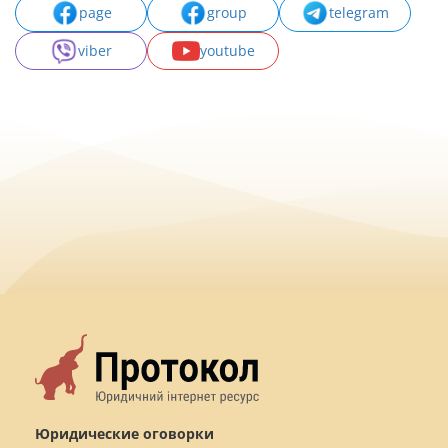
page
group
telegram
viber
youtube
Юридические оговорки