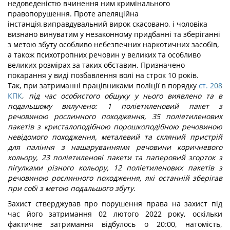
недоведеністю вчинення ним кримінального
правопорушення. Проте апеляційна
інстанція,виправдувальний вирок скасовано, і чоловіка
визнано винуватим у незаконному придбанні та зберіганні
з метою збуту особливо небезпечних наркотичних засобів,
а також психотропних речовин у великих та особливо
великих розмірах за таких обставин. Призначено
покарання у виді позбавлення волі на строк 10 років.
Так, при затриманні працівниками поліції в порядку
ст. 208
КПК
,
під час особистого обшуку у нього виявлено та в
подальшому вилучено: 1 поліетиленовий пакет з
речовиною рослинного походження, 35 поліетиленових
пакетів з кристалоподібною порошкоподібною речовиною
невідомого походження, металевий та скляний пристрій
для паління з нашаруваннями речовини коричневого
кольору, 23 поліетиленові пакети та паперовий згорток з
пігулками різного кольору, 12 поліетиленових пакетів з
речовиною рослинного походження, які останній зберігав
при собі з метою подальшого збуту.
Захист стверджував про порушення права на захист під
час його затримання 02 лютого 2022 року, оскільки
фактичне затримання відбулось о 20:00, натомість,