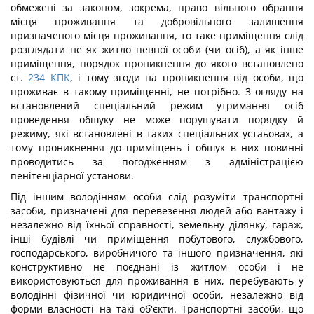
обмежені за законом, зокрема, право вільного обрання
місця проживання та добровільного залишення
призначеного місця проживання, то таке приміщення слід
розглядати не як житло певної особи (чи осіб), а як інше
приміщення, порядок проникнення до якого встановлено
ст.
234
КПК
, і тому згоди на проникнення від особи, що
проживає в такому приміщенні, не потрібно. З огляду на
встановлений спеціальний режим утримання осіб
проведення обшуку не може порушувати порядку й
режиму, які встановлені в таких спеціальних устаьовах, а
тому проникнення до приміщень і обшук в них повинні
проводитись за погодженням з адміністрацією
пенітенціарної установи.
Під іншим володінням особи слід розуміти транспортні
засоби, призначені для перевезення людей або вантажу і
незалежно від їхньої справності, земельну ділянку, гараж,
інші будівлі чи приміщення побутового, службового,
господарського, виробничого та іншого призначення, які
конструктивно не поєднані із житлом особи і не
використовуються для проживання в них, перебувають у
володінні фізичної чи юридичної особи, незалежно від
форми власності на такі об'єкти. Транспортні засоби, що