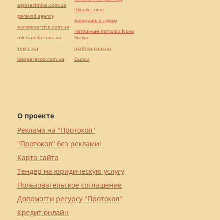
agrotechnika.com.ua
Шкафы купе
perevod.agency
Брендовые сумки
europeservice.com.ua
Натяжные потолки Nova
mk-translations.ua
Stelya
текст юа
maltina.com.ua
kievperevod.com.ua
Cылки
О проекте
Реклама на "Протокол"
"Протокол" без реклами!
Карта сайта
Тендер на юридическую услугу
Пользовательское соглашение
Допомогти ресурсу "Протокол"
Кредит онлайн