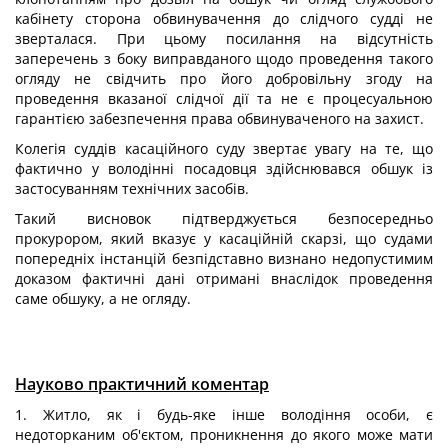
кабінету сторона обвинувачення до слідчого судді не
зверталася. При цьому посилання на відсутність
заперечень з боку виправданого щодо проведення такого
огляду не свідчить про його добровільну згоду на
проведення вказаної слідчої дії та не є процесуальною
гарантією забезпечення права обвинуваченого на захист.
Колегія суддів касаційного суду звертає увагу на те, що
фактично у володінні посадовця здійснювався обшук із
застосуванням технічних засобів.
Такий висновок підтверджується безпосередньо
прокурором, який вказує у касаційній скарзі, що судами
попередніх інстанцій безпідставно визнано недопустимим
доказом фактичні дані отримані внаслідок проведення
саме обшуку, а не огляду.
Науково практичний коментар
1. Житло, як і будь-яке інше володіння особи, є
недоторканим об'єктом, проникнення до якого може мати