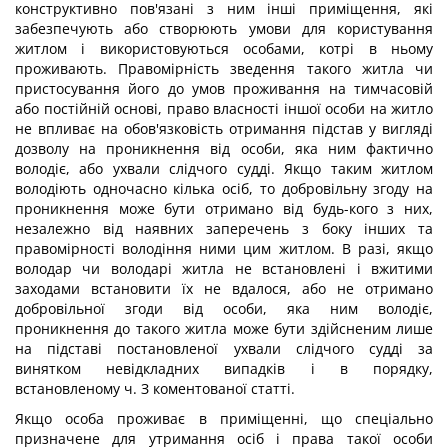
конструктивно пов'язані з ним інші приміщення, які
забезпечують або створюють умови для користування
житлом і використовуються особами, котрі в ньому
проживають. Правомірність зведення такого житла чи
пристосування його до умов проживання на тимчасовій
або постійній основі, право власності іншої особи на житло
не впливає на обов'язковість отримання підстав у вигляді
дозволу на проникнення від особи, яка ним фактично
володіє, або ухвали слідчого судді. Якщо таким житлом
володіють одночасно кілька осіб, то добровільну згоду на
проникнення може бути отримано від будь-кого з них,
незалежно від наявних заперечень з боку інших та
правомірності володіння ними цим житлом. В разі, якщо
володар чи володарі житла не встановлені і вжитими
заходами встановити їх не вдалося, або не отримано
добровільної згоди від особи, яка ним володіє,
проникнення до такого житла може бути здійсненим лише
на підставі постановленої ухвали слідчого судді за
винятком невідкладних випадків і в порядку,
встановленому ч. З коментованої статті.
Якщо особа проживає в приміщенні, що спеціально
призначене для утримання осіб і права такої особи