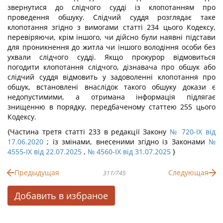
звернутися до слідчого судді із клопотанням про
проведення обшуку. Слідчий суддя розглядає таке
клопотання згідно з вимогами статті 234 цього Кодексу,
перевіряючи, крім іншого, чи дійсно були наявні підстави
для проникнення до житла чи іншого володіння особи без
ухвали слідчого судді. Якщо прокурор відмовиться
погодити клопотання слідчого, дізнавача про обшук або
слідчий суддя відмовить у задоволенні клопотання про
обшук, встановлені внаслідок такого обшуку докази є
недопустимими, а отримана інформація підлягає
знищенню в порядку, передбаченому статтею 255 цього
Кодексу.
{Частина третя статті 233 в редакції Закону
№ 720-IX від
17.06.2020
; із змінами, внесеними згідно із Законами
№
4555-IX від 22.07.2025
,
№ 4560-IX від 31.07.2025
}
Предыдущая
Следующая
311/745
Добавить в избраное