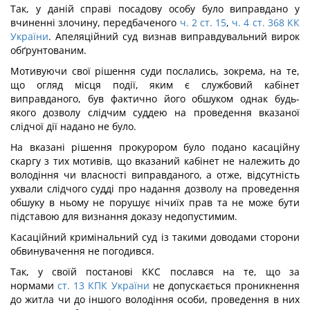
Так, у даній справі посадову особу було виправдано у
вчиненні злочину, передбаченого
ч. 2 ст. 15
,
ч. 4 ст. 368 КК
України
. Апеляційний суд визнав виправдувальний вирок
обґрунтованим.
Мотивуючи свої рішення суди послались, зокрема, на те,
що огляд місця події, яким є службовий кабінет
виправданого, був фактично його обшуком однак будь-
якого дозволу слідчим суддею на проведення вказаної
слідчої дії надано не було.
На вказані рішення прокурором було подано касаційну
скаргу з тих мотивів, що вказаний кабінет не належить до
володіння чи власності виправданого, а отже, відсутність
ухвали слідчого судді про надання дозволу на проведення
обшуку в ньому не порушує нічиїх прав та не може бути
підставою для визнання доказу недопустимим.
Касаційний кримінальний суд із такими доводами сторони
обвинувачення не погодився.
Так, у своїй постанові ККС послався на те, що за
нормами
ст. 13 КПК України
не допускається проникнення
до житла чи до іншого володіння особи, проведення в них