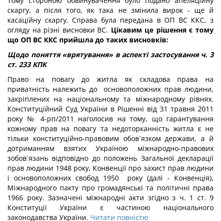
Тому стороною обвинувачення було подано апеляційну
скаргу, а після того, як така не змінила вирок - ще й
касаційну скаргу. Справа була передана в ОП ВС ККС, з
огляду на різні висновки ВС.
Цікавим це рішення є тому
що ОП ВС ККС прийшла до таких висновків:
Щодо поняття «врятування» в аспекті застосування ч. 3
ст. 233 КПК
Право на повагу до житла як складова права на
приватність належить до основоположних прав людини,
закріплених на національному та міжнародному рівнях.
Конституційний Суд України в Рішенні від 31 травня 2011
року № 4-рп/2011 наголосив на тому, що гарантування
кожному прав на повагу та недоторканність житла є не
тільки конституційно-правовим обов`язком держави, а й
дотриманням взятих Україною міжнародно-правових
зобов`язань відповідно до положень Загальної декларації
прав людини 1948 року, Конвенції про захист прав людини
і основоположних свобод 1950 року (далі - Конвенція),
Міжнародного пакту про громадянські та політичні права
1966 року. Зазначені міжнародні акти згідно з ч. 1 ст. 9
Конституції України є частиною національного
законодавства України.
Читати повністю