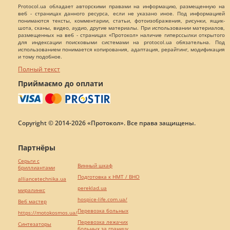
Protocol.ua обладает авторскими правами на информацию, размещенную на
веб - страницах данного ресурса, если не указано иное. Под информацией
понимаются тексты, комментарии, статьи, фотоизображения, рисунки, ящик-
шота, сканы, видео, аудио, другие материалы. При использовании материалов,
размещенных на веб - страницах «Протокол» наличие гиперссылки открытого
для индексации поисковыми системами на protocol.ua обязательна. Под
использованием понимается копирования, адаптация, рерайтинг, модификация
и тому подобное.
Полный текст
Приймаємо до оплати
Copyright © 2014-2026 «Протокол». Все права защищены.
Партнёры
Серьги с
Винный шкаф
бриллиантами
Подготовка к НМТ / ВНО
alliancetechnika.ua
pereklad.ua
миралинкс
hospice-life.com.ua/
Веб мастер
Перевозка больных
https://motokosmos.ua/
Перевозка лежачих
Синтезаторы
больных за границу