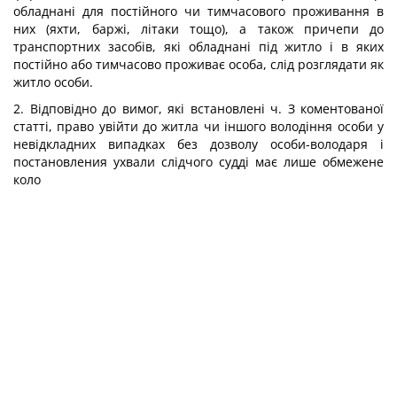
обладнані для постійного чи тимчасового проживання в
них (яхти, баржі, літаки тощо), а також причепи до
транспортних засобів, які обладнані під житло і в яких
постійно або тимчасово проживає особа, слід розглядати як
житло особи.
2. Відповідно до вимог, які встановлені ч. З коментованої
статті, право увійти до житла чи іншого володіння особи у
невідкладних випадках без дозволу особи-володаря і
постановления ухвали слідчого судді має лише обмежене
коло