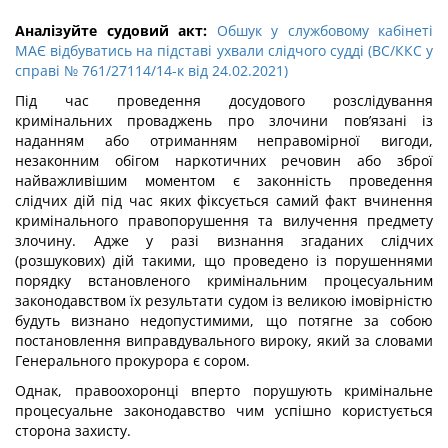
Аналізуйте судовий акт:
Обшук у службовому кабінеті
МАЄ відбуватись на підставі ухвали слідчого судді (ВС/ККС у
справі № 761/27114/14-к від 24.02.2021)
Під час проведення досудового розслідування
кримінальних проваджень про злочини пов’язані із
наданням або отриманням неправомірної вигоди,
незаконним обігом наркотичних речовин або зброї
найважливішим моментом є законність проведення
слідчих дій під час яких фіксується самий факт вчинення
кримінального правопорушення та вилучення предмету
злочину. Адже у разі визнання згаданих слідчих
(розшукових) дій такими, що проведено із порушеннями
порядку встановленого кримінальним процесуальним
законодавством їх результати судом із великою імовірністю
будуть визнано недопустимими, що потягне за собою
постановлення виправдувального вироку, який за словами
Генерального прокурора є сором.
Однак, правоохоронці вперто порушують кримінальне
процесуальне законодавство чим успішно користується
сторона захисту.