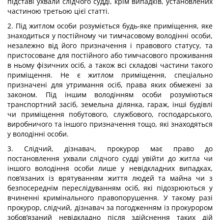
підставі ухвали слідчого судді, крім випадків, установлених
частиною третьою цієї статті.
2. Під житлом особи розуміється будь-яке приміщення, яке
знаходиться у постійному чи тимчасовому володінні особи,
незалежно від його призначення і правового статусу, та
пристосоване для постійного або тимчасового проживання
в ньому фізичних осіб, а також всі складові частини такого
приміщення. Не є житлом приміщення, спеціально
призначені для утримання осіб, права яких обмежені за
законом. Під іншим володінням особи розуміються
транспортний засіб, земельна ділянка, гараж, інші будівлі
чи приміщення побутового, службового, господарського,
виробничого та іншого призначення тощо, які знаходяться
у володінні особи.
3. Слідчий, дізнавач, прокурор має право до
постановлення ухвали слідчого судді увійти до житла чи
іншого володіння особи лише у невідкладних випадках,
пов’язаних із врятуванням життя людей та майна чи з
безпосереднім переслідуванням осіб, які підозрюються у
вчиненні кримінального правопорушення. У такому разі
прокурор, слідчий, дізнавач за погодженням із прокурором
зобов’язаний невідкладно після здійснення таких дій