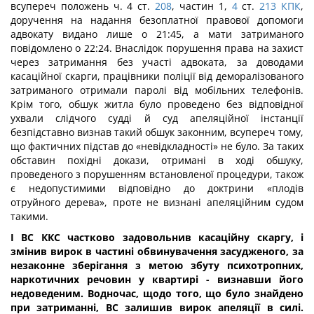
всупереч положень ч. 4 ст.
208
, частин 1,
4
ст.
213 КПК
,
доручення на надання безоплатної правової допомоги
адвокату видано лише о 21:45, а мати затриманого
повідомлено о 22:24. Внаслідок порушення права на захист
через затримання без участі адвоката, за доводами
касаційної скарги, працівники поліції від деморалізованого
затриманого отримали паролі від мобільних телефонів.
Крім того, обшук житла було проведено без відповідної
ухвали слідчого судді й суд апеляційної інстанції
безпідставно визнав такий обшук законним, всупереч тому,
що фактичних підстав до «невідкладності» не було. За таких
обставин похідні докази, отримані в ході обшуку,
проведеного з порушенням встановленої процедури, також
є недопустимими відповідно до доктрини «плодів
отруйного дерева», проте не визнані апеляційним судом
такими.
І ВС ККС частково задовольнив касаційну скаргу, і
змінив вирок в частині обвинувачення засудженого, за
незаконне зберігання з метою збуту психотропних,
наркотичних речовин у квартирі - визнавши його
недоведеним. Водночас, щодо того, що було знайдено
при затриманні, ВС залишив вирок апеляції в силі.