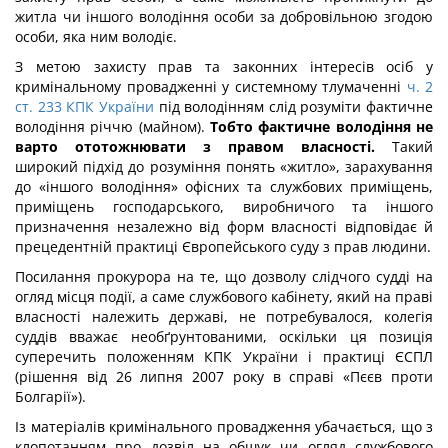
житла чи іншого володіння особи за добровільною згодою
особи, яка ним володіє.
З метою захисту прав та законних інтересів осіб у
кримінальному провадженні у системному тлумаченні
ч. 2
ст. 233 КПК України
під володінням слід розуміти фактичне
володіння річчю (майном).
Тобто фактичне володіння не
варто ототожнювати з правом власності.
Такий
широкий підхід до розуміння понять «житло», зарахування
до «іншого володіння» офісних та службових приміщень,
приміщень господарського, виробничого та іншого
призначення незалежно від форм власності відповідає й
прецедентній практиці Європейського суду з прав людини.
Посилання прокурора на те, що дозволу слідчого судді на
огляд місця події, а саме службового кабінету, який на праві
власності належить державі, не потребувалося, колегія
суддів вважає необґрунтованими, оскільки ця позиція
суперечить положенням КПК України і практиці ЄСПЛ
(рішення від 26 липня 2007 року в справі «Пєєв проти
Болгарії»).
Із матеріалів кримінального провадження убачається, що з
клопотанням про дозвіл на обшук чи огляд службового