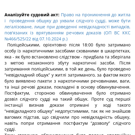
Аналізуйте судовий акт:
Право на проникнення до житла
і проведення обшуку до ухвали слідчого судді, може бути
легалізоване, лише при доведенні невідкладності випадків,
пов'язаних із врятуванням речових доказів (ОП ВС ККС
№466/525/22 від 07.10.2024 р.)
Поліцейськими, орієнтовно після 18:00 було затримано
особу із наркотичними засобами схованими в шкарпетках,
яка - як було встановлено слідством - придбала та зберігала
з метою незаконного збуту наркотичні засоби. Після
затримання поліцейськими, в той же день, було проведено
“невідкладний обшук” у житлі затриманого, за фактом якого
було виявлено пакети з наркотичними речовинами, ваги,
та інші речові докази, покладені в основу обвинувачення.
Постфактум, стороною обвинувачення було отримано
дозвіл слідчого судді на такий обшук. Проте суд першої
інстанції визнав докази отримані у ході такого
“невідкладного обшуку” недопустимими, так як не знайшов
вагомих підстав, що свідчили про невідкладність обшуку,
навіть попри отримання постфактум “дозволу” слідчого
судді.