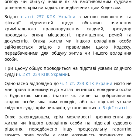
огляду чи обшуку інакше як за вмотивованим судовим
рішенням, крім випадків, передбачених цим Кодексом.
Згідно
статті 237 КПК
України
з метою виявлення та
фіксації відомостей щодо обставин вчинення
кримінального правопорушення слідчий, прокурор
проводять огляд місцевості, приміщення, речей та
документів. Огляд житла чи іншого володіння особи
здійснюється згідно з правилами цього Кодексу,
передбаченими для обшуку житла чи іншого володіння
особи.
При цьому обшук проводиться на підставі ухвали слідчого
судді (
ч. 2 ст. 234 КПК України
).
Одночасно відповідно до
ч. 1 ст. 233 КПК України
ніхто не
має права проникнути до житла чи іншого володіння особи
з будь-якою метою, інакше як лише за добровільною
згодою особи, яка ним володіє, або на підставі ухвали
слідчого судді, крім випадків, установлених
ч. 3 цієї статті
.
Отже законодавцем, крім можливості проникнення до
житла чи іншого володіння особи на підставі судового
рішення, передбачено іншу процесуальну гарантію
захисту прав особи, а саме можливість проникнути до