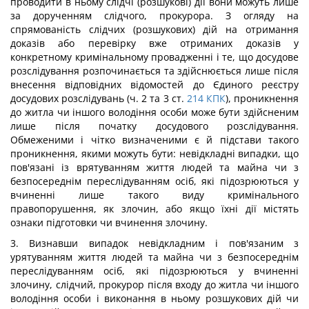
проводити в ньому слідчі (розшукові) дії вони можуть лише
за дорученням слідчого, прокурора. З огляду на
спрямованість слідчих (розшукових) дій на отримання
доказів або перевірку вже отриманих доказів у
конкретному кримінальному провадженні і те, що досудове
розслідування розпочинається та здійснюється лише після
внесення відповідних відомостей до Єдиного реєстру
досудових розслідувань (ч. 2 та 3 ст.
214
КПК
), проникнення
до житла чи іншого володіння особи може бути здійсненим
лише після початку досудового розслідування.
Обмеженими і чітко визначеними є й підстави такого
проникнення, якими можуть бути: невідкладні випадки, що
пов'язані із врятуванням життя людей та майна чи з
безпосереднім переслідуванням осіб, які підозрюються у
вчиненні лише такого виду кримінального
правопорушення, як злочин, або якщо їхні дії містять
ознаки підготовки чи вчинення злочину.
3. Визнавши випадок невідкладним і пов'язаним з
урятуванням життя людей та майна чи з безпосереднім
переслідуванням осіб, які підозрюються у вчиненні
злочину, слідчий, прокурор після входу до житла чи іншого
володіння особи і виконання в ньому розшукових дій чи