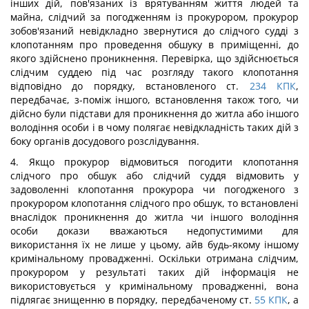
інших дій, пов'язаних із врятуванням життя людей та
майна, слідчий за погодженням із прокурором, прокурор
зобов'язаний невідкладно звернутися до слідчого судді з
клопотанням про проведення обшуку в приміщенні, до
якого здійснено проникнення. Перевірка, що здійснюється
слідчим суддею під час розгляду такого клопотання
відповідно до порядку, встановленого ст.
234
КПК
,
передбачає, з-поміж іншого, встановлення також того, чи
дійсно були підстави для проникнення до житла або іншого
володіння особи і в чому полягає невідкладність таких дій з
боку органів досудового розслідування.
4. Якщо прокурор відмовиться погодити клопотання
слідчого про обшук або слідчий суддя відмовить у
задоволенні клопотання прокурора чи погодженого з
прокурором клопотання слідчого про обшук, то встановлені
внаслідок проникнення до житла чи іншого володіння
особи докази вважаються недопустимими для
використання їх не лише у цьому, айв будь-якому іншому
кримінальному провадженні. Оскільки отримана слідчим,
прокурором у результаті таких дій інформація не
використовується у кримінальному провадженні, вона
підлягає знищенню в порядку, передбаченому ст.
55
КПК
, а