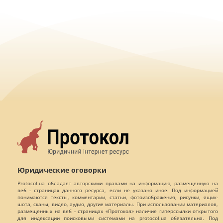
Юридические оговорки
Protocol.ua обладает авторскими правами на информацию, размещенную на
веб - страницах данного ресурса, если не указано иное. Под информацией
понимаются тексты, комментарии, статьи, фотоизображения, рисунки, ящик-
шота, сканы, видео, аудио, другие материалы. При использовании материалов,
размещенных на веб - страницах «Протокол» наличие гиперссылки открытого
для индексации поисковыми системами на protocol.ua обязательна. Под