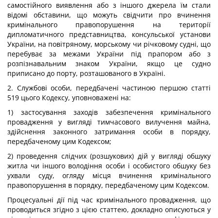
самостійного виявлення або з іншого джерела їм стали
відомі обставини, що можуть свідчити про вчинення
кримінального правопорушення на території
дипломатичного представництва, консульської установи
України, на повітряному, морському чи річковому судні, що
перебуває за межами України під прапором або з
розпізнавальним знаком України, якщо це судно
приписано до порту, розташованого в Україні.
2. Службові особи, передбачені частиною першою статті
519 цього Кодексу, уповноважені на:
1) застосування заходів забезпечення кримінального
провадження у вигляді тимчасового вилучення майна,
здійснення законного затримання особи в порядку,
передбаченому цим Кодексом;
2) проведення слідчих (розшукових) дій у вигляді обшуку
житла чи іншого володіння особи і особистого обшуку без
ухвали суду, огляду місця вчинення кримінального
правопорушення в порядку, передбаченому цим Кодексом.
Процесуальні дії під час кримінального провадження, що
проводиться згідно з цією статтею, докладно описуються у