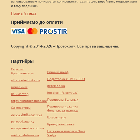
использованием понимается копирования, адаптация, рерайтинг, модификация
и тому подобное.
Полный текст
Приймаємо до оплати
Copyright © 2014-2026 «Протокол». Все права защищены.
Партнёры
Серьги с
Винный шкаф
бриллиантами
Подготовка к НМТ / ВНО
alliancetechnika.ua
pereklad.ua
миралинкс
hospice-life.com.ua/
Веб мастер
Перевозка больных
https://motokosmos.ua/
Перевозка лежачих
Синтезаторы
больных за границу
agrotechnika.com.ua
Шкафы купе
perevod.agency
Брендовые сумки
europeservice.com.ua
Натяжные потолки Nova
mk-translations.ua
Stelya