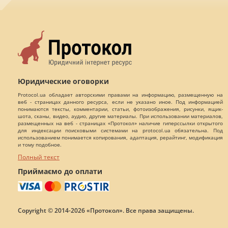
Юридические оговорки
Protocol.ua обладает авторскими правами на информацию, размещенную на
веб - страницах данного ресурса, если не указано иное. Под информацией
понимаются тексты, комментарии, статьи, фотоизображения, рисунки, ящик-
шота, сканы, видео, аудио, другие материалы. При использовании материалов,
размещенных на веб - страницах «Протокол» наличие гиперссылки открытого
для индексации поисковыми системами на protocol.ua обязательна. Под
использованием понимается копирования, адаптация, рерайтинг, модификация
и тому подобное.
Полный текст
Приймаємо до оплати
Copyright © 2014-2026 «Протокол». Все права защищены.