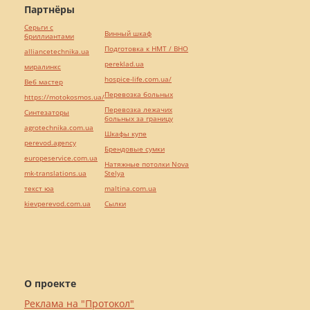
Партнёры
Серьги с
Винный шкаф
бриллиантами
Подготовка к НМТ / ВНО
alliancetechnika.ua
pereklad.ua
миралинкс
hospice-life.com.ua/
Веб мастер
Перевозка больных
https://motokosmos.ua/
Перевозка лежачих
Синтезаторы
больных за границу
agrotechnika.com.ua
Шкафы купе
perevod.agency
Брендовые сумки
europeservice.com.ua
Натяжные потолки Nova
mk-translations.ua
Stelya
текст юа
maltina.com.ua
kievperevod.com.ua
Cылки
О проекте
Реклама на "Протокол"