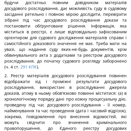
будучи достатньо повним довідником матеріалів
досудового розслідування, дає можливість суду в судовому
засіданні ретельно і повною мірою дослідити, перевірити
зібрані під час досудового розслідування докази та
постановити обґрунтоване рішення. Інформація, яка
міститься в реєстрі, є лише відповідально зафіксованим
орієнтиром для судового дослідження матеріалів справи і
самостійного доказового значення не має. Треба мати на
увазі, що надання суду яких-не-будь документів, крім
обвинувального акта з додатками та реєстром досудового
розслідування, до початку судового розгляду заборонено
(ч. 4 ст.
291
КПК
).
2. Реєстр матеріалів досудового розслідування повинен
відображати хід і проміжні результати досудового
розслідування, використані в розслідуванні джерела
доказів, атому в ньому обов'язково повинні міститися: (а) в
хронологічному порядку дані про кожну процесуальну дію,
проведену під час досудового розслідування - її номер,
найменування та час проведення (дата і часовий відрізок),
зокрема, повідомлення про внесення відомостей, які
можуть свідчити про вчинення кримінального
правопорушення, до Єдиного реєстру досудових