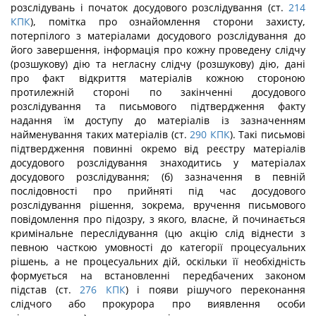
розслідувань і початок досудового розслідування (ст.
214
КПК
), помітка про ознайомлення сторони захисту,
потерпілого з матеріалами досудового розслідування до
його завершення, інформація про кожну проведену слідчу
(розшукову) дію та негласну слідчу (розшукову) дію, дані
про факт відкриття матеріалів кожною стороною
протилежній стороні по закінченні досудового
розслідування та письмового підтвердження факту
надання їм доступу до матеріалів із зазначенням
найменування таких матеріалів (ст.
290
КПК
). Такі письмові
підтвердження повинні окремо від реєстру матеріалів
досудового розслідування знаходитись у матеріалах
досудового розслідування; (б) зазначення в певній
послідовності про прийняті під час досудового
розслідування рішення, зокрема, вручення письмового
повідомлення про підозру, з якого, власне, й починається
кримінальне переслідування (цю акцію слід віднести з
певною часткою умовності до категорії процесуальних
рішень, а не процесуальних дій, оскільки її необхідність
формується на встановленні передбачених законом
підстав (ст.
276
КПК
) і появи рішучого переконання
слідчого або прокурора про виявлення особи