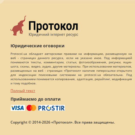
Юридические оговорки
Protocol.ua обладает авторскими правами на информацию, размещенную на
веб - страницах данного ресурса, если не указано иное. Под информацией
понимаются тексты, комментарии, статьи, фотоизображения, рисунки, ящик-
шота, сканы, видео, аудио, другие материалы. При использовании материалов,
размещенных на веб - страницах «Протокол» наличие гиперссылки открытого
для индексации поисковыми системами на protocol.ua обязательна. Под
использованием понимается копирования, адаптация, рерайтинг, модификация
и тому подобное.
Полный текст
Приймаємо до оплати
Copyright © 2014-2026 «Протокол». Все права защищены.