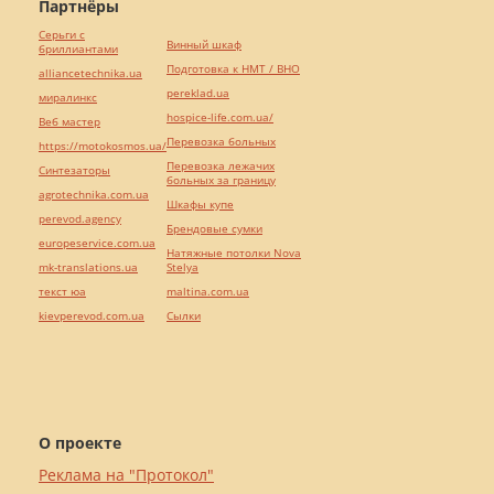
Партнёры
Серьги с
Винный шкаф
бриллиантами
Подготовка к НМТ / ВНО
alliancetechnika.ua
pereklad.ua
миралинкс
hospice-life.com.ua/
Веб мастер
Перевозка больных
https://motokosmos.ua/
Перевозка лежачих
Синтезаторы
больных за границу
agrotechnika.com.ua
Шкафы купе
perevod.agency
Брендовые сумки
europeservice.com.ua
Натяжные потолки Nova
mk-translations.ua
Stelya
текст юа
maltina.com.ua
kievperevod.com.ua
Cылки
О проекте
Реклама на "Протокол"