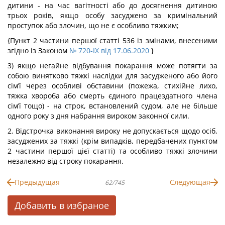
дитини - на час вагітності або до досягнення дитиною
трьох років, якщо особу засуджено за кримінальний
проступок або злочин, що не є особливо тяжким;
{Пункт 2 частини першої статті 536 із змінами, внесеними
згідно із Законом
№ 720-IX від 17.06.2020
}
3) якщо негайне відбування покарання може потягти за
собою винятково тяжкі наслідки для засудженого або його
сім’ї через особливі обставини (пожежа, стихійне лихо,
тяжка хвороба або смерть єдиного працездатного члена
сім’ї тощо) - на строк, встановлений судом, але не більше
одного року з дня набрання вироком законної сили.
2. Відстрочка виконання вироку не допускається щодо осіб,
засуджених за тяжкі (крім випадків, передбачених пунктом
2 частини першої цієї статті) та особливо тяжкі злочини
незалежно від строку покарання.
Предыдущая
Следующая
62/745
Добавить в избраное