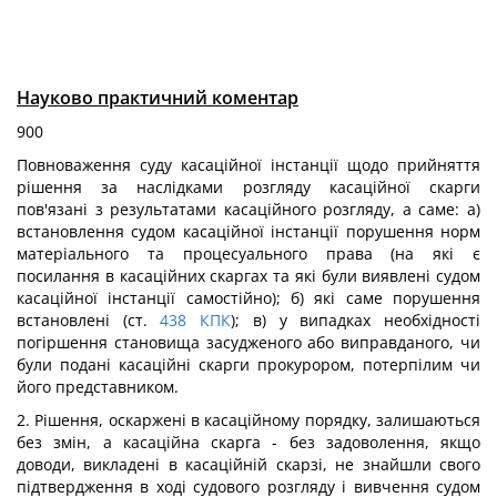
Науково практичний коментар
900
Повноваження суду касаційної інстанції щодо прийняття
рішення за наслідками розгляду касаційної скарги
пов'язані з результатами касаційного розгляду, а саме: а)
встановлення судом касаційної інстанції порушення норм
матеріального та процесуального права (на які є
посилання в касаційних скаргах та які були виявлені судом
касаційної інстанції самостійно); б) які саме порушення
встановлені (ст.
438
КПК
); в) у випадках необхідності
погіршення становища засудженого або виправданого, чи
були подані касаційні скарги прокурором, потерпілим чи
його представником.
2. Рішення, оскаржені в касаційному порядку, залишаються
без змін, а касаційна скарга - без задоволення, якщо
доводи, викладені в касаційній скарзі, не знайшли свого
підтвердження в ході судового розгляду і вивчення судом