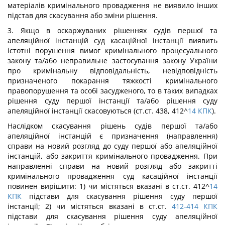
матеріалів кримінального провадження не виявило інших
підстав для скасування або зміни рішення.
3. Якщо в оскаржуваних рішеннях судів першої та
апеляційної інстанцій суд касаційної інстанції виявить
істотні порушення вимог кримінального процесуального
закону та/або неправильне застосування закону України
про кримінальну відповідальність, невідповідність
призначеного покарання тяжкості кримінального
правопорушення та особі засудженого, то в таких випадках
рішення суду першої інстанції та/або рішення суду
апеляційної інстанції скасовуються (ст.ст. 438, 412^
14
КПК
).
Наслідком скасування рішень судів першої та/або
апеляційної інстанцій є призначення (направлення)
справи на новий розгляд до суду першої або апеляційної
інстанцій, або закриття кримінального провадження. При
направленні справи на новий розгляд або закритті
кримінального провадження суд касаційної інстанції
повинен вирішити: 1) чи містяться вказані в ст.ст. 412^
14
КПК
підстави для скасування рішення суду першої
інстанції; 2) чи містяться вказані в ст.ст.
412-414
КПК
підстави для скасування рішення суду апеляційної