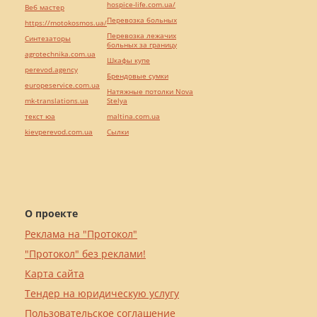
hospice-life.com.ua/
Веб мастер
Перевозка больных
https://motokosmos.ua/
Перевозка лежачих
Синтезаторы
больных за границу
agrotechnika.com.ua
Шкафы купе
perevod.agency
Брендовые сумки
europeservice.com.ua
Натяжные потолки Nova
mk-translations.ua
Stelya
текст юа
maltina.com.ua
kievperevod.com.ua
Cылки
О проекте
Реклама на "Протокол"
"Протокол" без реклами!
Карта сайта
Тендер на юридическую услугу
Пользовательское соглашение