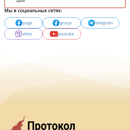
цели
Мы в социальных сетях:
page
group
telegram
viber
youtube