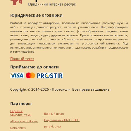
Юридические оговорки
Protocol.ua обладает авторскими правами на информацию, размещенную на
веб - страницах данного ресурса, если не указано иное. Под информацией
понимаются тексты, комментарии, статьи, фотоизображения, рисунки, ящик-
шота, сканы, видео, аудио, другие материалы. При использовании материалов,
размещенных на веб - страницах «Протокол» наличие гиперссылки открытого
для индексации поисковыми системами на protocol.ua обязательна. Под
использованием понимается копирования, адаптация, рерайтинг, модификация
и тому подобное.
Полный текст
Приймаємо до оплати
Copyright © 2014-2026 «Протокол». Все права защищены.
Партнёры
Серьги с
Винный шкаф
бриллиантами
Подготовка к НМТ / ВНО
alliancetechnika.ua
pereklad.ua
миралинкс