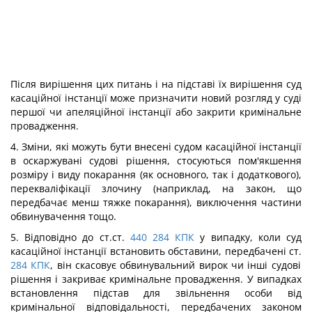
Після вирішення цих питань і на підставі їх вирішення суд
касаційної інстанції може призначити новий розгляд у суді
першої чи апеляційної інстанції або закрити кримінальне
провадження.
4. Зміни, які можуть бути внесені судом касаційної інстанції
в оскаржувані судові рішення, стосуються пом'якшення
розміру і виду покарання (як основного, так і додаткового),
перекваліфікації злочину (наприклад, на закон, що
передбачає менш тяжке покарання), виключення частини
обвинувачення тощо.
5. Відповідно до ст.ст.
440
284
КПК
у випадку, коли суд
касаційної інстанції встановить обставини, передбачені ст.
284
КПК
, він скасовує обвинувальний вирок чи інші судові
рішення і закриває кримінальне провадження. У випадках
встановлення підстав для звільнення особи від
кримінальної відповідальності, передбачених законом