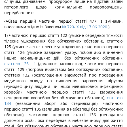
слідчим, дізнавачем, прокурором лише на підставі заяви
потерпілого щодо кримінальних правопорушень,
передбачених:
{Абзац перший частини першої статті 477 із змінами,
внесеними згідно із Законом
№ 720-IX від 17.06.2020
}
1) частиною першою статті 122 (умисне середньої тяжкості
тілесне ушкодження без обтяжуючих обставин), статтею
125 (умисне легке тілесне ушкодження), частиною першою
статті 126 (умисне завдання удару, побоїв або вчинення
інших насильницьких дій, без обтяжуючих обставин),
статтею 126
- 1
(домашнє насильство), частиною першою
статті 129 (погроза вбивством без обтяжуючих обставин),
статтею 132 (розголошення відомостей про проведення
медичного огляду на виявлення зараження вірусом
імунодефіциту людини чи іншої невиліковної інфекційної
хвороби), частиною першою статті 133 (зараження
венеричною хворобою без обтяжуючих обставин),
статтею
134
(незаконний аборт або стерилізація), частиною
першою статті 135 (залишення в небезпеці без обтяжуючих
обставин), частиною першою статті 136 (ненадання
допомоги особі, яка перебуває в небезпечному для життя
стані, без обтяжуючих обставин), частиною першою статті