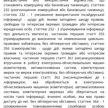
використання або використання відомостей, що
становлять комерційну або банківську таємницю), статтею
232 (розголошення комерційної або банківської таємниці),
статтею 232 - 1 (незаконне використання інсайдерської
інформації - щодо дій, якими заподіяно шкоду правам,
свободам та інтересам окремих громадян або інтересам
юридичних осіб), статтею 232 - 2 (приховування інформації
про діяльність емітента), частиною першою статті 355
(примушування до виконання чи невиконання цивільно-
правових зобов’язань без обтяжуючих обставин), статтею
356 (самоправство - щодо дій, якими заподіяно шкоду
правам та інтересам окремих громадян або інтересам
власника), частиною першою статті 361 (несанкціоноване
втручання в роботу електронно-обчислювальних машин
(комп’ютерів), автоматизованих систем, комп’ютерних
мереж чи мереж електрозв’язку, без обтяжуючих обставин),
частиною першою статті 362 (несанкціоновані дії з
інформацією, яка оброблюється в електронно-
обчислювальних машинах (комп’ютерах), автоматизованих
системах, комп’ютерних мережах або зберігається на
носіях такої інформації, вчинені особою, яка має право
доступу до неї, без обтяжуючих обставин), статтею 364 - 1
(зловживання повноваженнями службовою особою