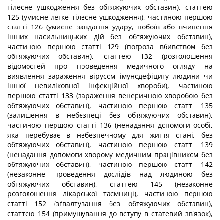
тілесне ушкодження без обтяжуючих обставин), статтею
125 (умисне легке тілесне ушкодження), частиною першою
статті 126 (умисне завдання удару, побоїв або вчинення
інших насильницьких дій без обтяжуючих обставин),
частиною першою статті 129 (погроза вбивством без
обтяжуючих обставин), статтею 132 (розголошення
відомостей про проведення медичного огляду на
виявлення зараження вірусом імунодефіциту людини чи
іншої невиліковної інфекційної хвороби), частиною
першою статті 133 (зараження венеричною хворобою без
обтяжуючих обставин), частиною першою статті 135
(залишення в небезпеці без обтяжуючих обставин),
частиною першою статті 136 (ненадання допомоги особі,
яка перебуває в небезпечному для життя стані, без
обтяжуючих обставин), частиною першою статті 139
(ненадання допомоги хворому медичним працівником без
обтяжуючих обставин), частиною першою статті 142
(незаконне проведення дослідів над людиною без
обтяжуючих обставин), статтею 145 (незаконне
розголошення лікарської таємниці), частиною першою
статті 152 (зґвалтування без обтяжуючих обставин),
статтею 154 (примушування до вступу в статевий зв'язок),