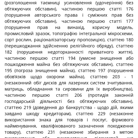
(розголошення таємниці усиновлення (удочеріння) без
обтяжуючих обставин), частиною першою статті 176
(порушення авторського права і суміжних прав без
обтяжуючих обставин), частиною першою статті 177
(порушення прав на винахід, корисну модель,
промисловий зразок, топографію інтегральної мікросхеми,
сорт рослин, раціоналізаторську пропозицію), статтею 180
(перешкоджання здійсненню релігійного обряду), статтею
182 (порушення недоторканності приватного життя),
частиною першою статті 194 (умисне знищення або
пошкодження майна без обтяжуючих обставин), статтею
195 (погроза знищення майна), статтею 197 (порушення
обов’язків щодо охорони майна), статтею 203 - 1
(незаконний обіг дисків для лазерних систем зчитування,
матриць, обладнання та сировини для їх виробництва),
частиною першою статті 206 (протидія законній
господарській діяльності без обтяжуючих обставин),
статтею 219 (доведення до банкрутства - щодо дій, якими
завдано шкоду кредиторам), статтею 229 (незаконне
використання знака для товарів і послуг, фірмового
найменування, кваліфікованого зазначення походження
товару), статтею 231 (незаконне збирання з метою