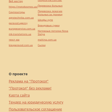
hospice-life.com.ua/
Веб мастер
Перевозка больных
https://motokosmos.ua/
Перевозка лежачих
Синтезаторы
больных за границу
agrotechnika.com.ua
Шкафы купе
perevod.agency
Брендовые сумки
europeservice.com.ua
Натяжные потолки Nova
mk-translations.ua
Stelya
текст юа
maltina.com.ua
kievperevod.com.ua
Cылки
О проекте
Реклама на "Протокол"
"Протокол" без реклами!
Карта сайта
Тендер на юридическую услугу
Пользовательское соглашение