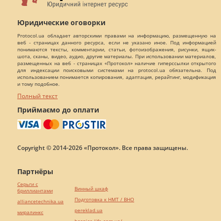
Юридические оговорки
Protocol.ua обладает авторскими правами на информацию, размещенную на
веб - страницах данного ресурса, если не указано иное. Под информацией
понимаются тексты, комментарии, статьи, фотоизображения, рисунки, ящик-
шота, сканы, видео, аудио, другие материалы. При использовании материалов,
размещенных на веб - страницах «Протокол» наличие гиперссылки открытого
для индексации поисковыми системами на protocol.ua обязательна. Под
использованием понимается копирования, адаптация, рерайтинг, модификация
и тому подобное.
Полный текст
Приймаємо до оплати
Copyright © 2014-2026 «Протокол». Все права защищены.
Партнёры
Серьги с
Винный шкаф
бриллиантами
Подготовка к НМТ / ВНО
alliancetechnika.ua
pereklad.ua
миралинкс