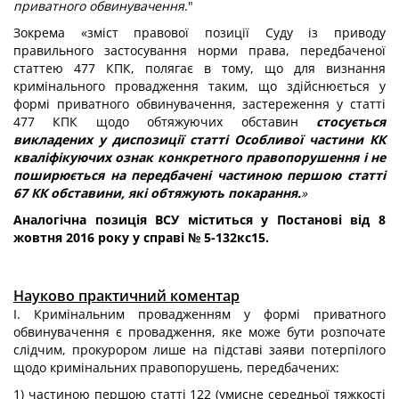
приватного обвинувачення
."
Зокрема «зміст правової позиції Суду із приводу
правильного застосування норми права, передбаченої
статтею 477 КПК, полягає в тому, що для визнання
кримінального провадження таким, що здійснюється у
формі приватного обвинувачення, застереження у статті
477 КПК щодо обтяжуючих обставин
стосується
викладених у диспозиції статті Особливої частини КК
кваліфікуючих ознак конкретного правопорушення і не
поширюється на передбачені частиною першою статті
67 КК обставини, які обтяжують покарання.
»
Аналогічна позиція ВСУ міститься у Постанові від 8
жовтня 2016 року у справі № 5-132кс15.
Науково практичний коментар
І. Кримінальним провадженням у формі приватного
обвинувачення є провадження, яке може бути розпочате
слідчим, прокурором лише на підставі заяви потерпілого
щодо кримінальних правопорушень, передбачених:
1) частиною першою статті 122 (умисне середньої тяжкості