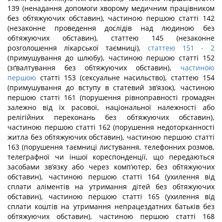
139 (ненадання допомоги хворому медичним працівником
без обтяжуючих обставин), частиною першою статті 142
(незаконне проведення дослідів над людиною без
обтяжуючих обставин), статтею 145 (незаконне
розголошення лікарської таємниці),
статтею 151
- 2
(примушування до шлюбу), частиною першою статті 152
(зґвалтування без обтяжуючих обставин),
частиною
першою
статті 153 (сексуальне насильство), статтею 154
(примушування до вступу в статевий зв’язок), частиною
першою статті 161 (порушення рівноправності громадян
залежно від їх расової, національної належності або
релігійних переконань без обтяжуючих обставин),
частиною першою статті 162 (порушення недоторканності
житла без обтяжуючих обставин), частиною першою статті
163 (порушення таємниці листування, телефонних розмов,
телеграфної чи іншої кореспонденції, що передаються
засобами зв’язку або через комп’ютер, без обтяжуючих
обставин), частиною першою статті 164 (ухилення від
сплати аліментів на утримання дітей без обтяжуючих
обставин), частиною першою статті 165 (ухилення від
сплати коштів на утримання непрацездатних батьків без
обтяжуючих обставин), частиною першою статті 168