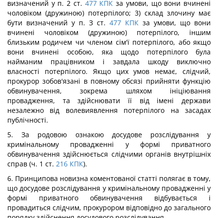
визначений у п. 2 ст.
477
КПК
за умови, що вони вчинені
чоловіком (дружиною) потерпілого; 3) склад злочину має
бути визначений у п. З ст.
477
КПК
за умови, що вони
вчинені чоловіком (дружиною) потерпілого, іншим
близьким родичем чи членом сім'ї потерпілого, або якщо
вони вчинені особою, яка щодо потерпілого була
найманим працівником і завдала шкоду виключно
власності потерпілого. Якщо цих умов немає, слідчий,
прокурор зобов'язані в повному обсязі прийняти функцію
обвинувачення, зокрема шляхом ініціювання
провадження, та здійснювати її від імені держави
незалежно від волевиявлення потерпілого на засадах
публічності.
5. За родовою ознакою досудове розслідування у
кримінальному провадженні у формі приватного
обвинувачення здійснюється слідчими органів внутрішніх
справ (ч. 1 ст.
216
КПК
).
6. Принципова новизна коментованої статті полягає в тому,
що досудове розслідування у кримінальному провадженні у
формі приватного обвинувачення відбувається і
провадиться слідчим, прокурором відповідно до загального
порядку здійснення досудового розслідування.