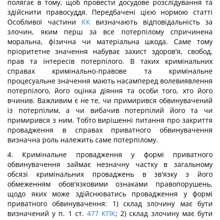
полягає в тому, щоб провести досудове розслідування та
здійснити правосуддя. Передбачені цією нормою статті
Особливої частини
КК
визначають відповідальність за
злочин, яким перш за все потерпілому спричинена
моральна, фізична чи матеріальна шкода. Саме тому
пріоритетне значення набуває захист здоров'я, свобод,
прав та інтересів потерпілого. В таких кримінальних
справах кримінально-правове та кримінальне
процесуальне значення мають насамперед волевиявлення
потерпілого, його оцінка діяння та особи того, хто його
вчинив. Важливим є не те, чи примирився обвинувачений
із потерпілим, а чи вибачив потерпілий його та чи
примирився з ним. Тобто
вирішенні питання про закриття
провадження в справах приватного обвинувачення
визначна роль належить саме потерпілому.
4. Кримінальне провадження у формі приватного
обвинувачення займає незначну частку в загальному
обсязі кримінальних проваджень в зв'язку з його
обмеженням обов'язковими ознаками правопорушень,
щодо яких може здійснюватись провадження у формі
приватного обвинувачення: 1) склад злочину має бути
визначений у п. 1 ст.
477
КПК
; 2) склад злочину має бути