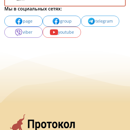
Мы в социальных сетях:
page
group
telegram
viber
youtube