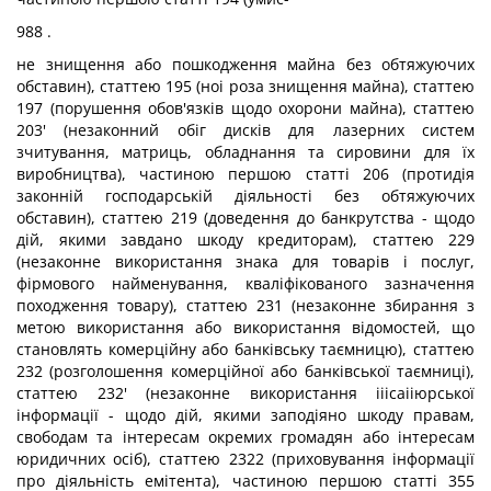
988 .
не знищення або пошкодження майна без обтяжуючих
обставин), статтею 195 (ноі роза знищення майна), статтею
197 (порушення обов'язків щодо охорони майна), статтею
203' (незаконний обіг дисків для лазерних систем
зчитування, матриць, обладнання та сировини для їх
виробництва), частиною першою статті 206 (протидія
законній господарській діяльності без обтяжуючих
обставин), статтею 219 (доведення до банкрутства - щодо
дій, якими завдано шкоду кредиторам), статтею 229
(незаконне використання знака для товарів і послуг,
фірмового найменування, кваліфікованого зазначення
походження товару), статтею 231 (незаконне збирання з
метою використання або використання відомостей, що
становлять комерційну або банківську таємницю), статтею
232 (розголошення комерційної або банківської таємниці),
статтею 232' (незаконне використання ііісаііюрської
інформації - щодо дій, якими заподіяно шкоду правам,
свободам та інтересам окремих громадян або інтересам
юридичних осіб), статтею 2322 (приховування інформації
про діяльність емітента), частиною першою статті 355