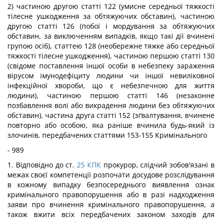
2) частиною другою статті 122 (умисне середньої тяжкості
тілесне ушкодження за обтяжуючих обставин), частиною
другою статті 126 (побої і мордування за обтяжуючих
обставин, за виключенням випадків, якщо такі дії вчинені
групою осіб), статтею 128 (необережне тяжке або середньої
тяжкості тілесне ушкодження), частиною першою статті 130
(свідоме поставлення іншої особи в небезпеку зараження
вірусом імунодефіциту людини чи іншої невиліковної
інфекційної хвороби, що є небезпечною для життя
людини), частиною першою статті 146 (незаконне
позбавлення волі або викрадення людини без обтяжуючих
обставин), частина друга статті 152 (зґвалтування, вчинене
повторно або особою, яка раніше вчинила будь-який із
злочинів, передбачених статтями 153-155 Кримінального
- 989
1. Відповідно до ст.
25
КПК
прокурор, слідчий зобов'язані в
межах своєї компетенції розпочати досудове розслідування
в кожному випадку безпосереднього виявлення ознак
кримінального правопорушення або в разі надходження
заяви про вчинення кримінального правопорушення, а
також вжити всіх передбачених законом заходів для