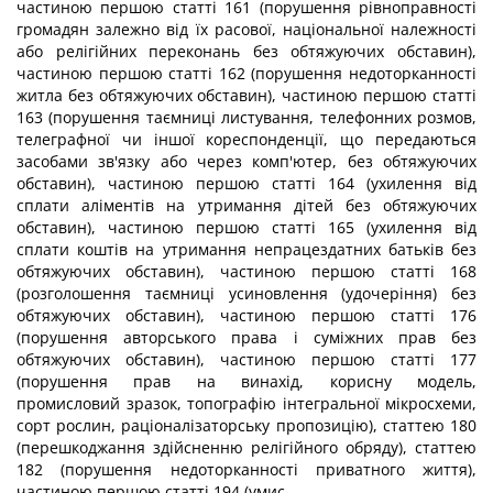
частиною першою статті 161 (порушення рівноправності
громадян залежно від їх расової, національної належності
або релігійних переконань без обтяжуючих обставин),
частиною першою статті 162 (порушення недоторканності
житла без обтяжуючих обставин), частиною першою статті
163 (порушення таємниці листування, телефонних розмов,
телеграфної чи іншої кореспонденції, що передаються
засобами зв'язку або через комп'ютер, без обтяжуючих
обставин), частиною першою статті 164 (ухилення від
сплати аліментів на утримання дітей без обтяжуючих
обставин), частиною першою статті 165 (ухилення від
сплати коштів на утримання непрацездатних батьків без
обтяжуючих обставин), частиною першою статті 168
(розголошення таємниці усиновлення (удочеріння) без
обтяжуючих обставин), частиною першою статті 176
(порушення авторського права і суміжних прав без
обтяжуючих обставин), частиною першою статті 177
(порушення прав на винахід, корисну модель,
промисловий зразок, топографію інтегральної мікросхеми,
сорт рослин, раціоналізаторську пропозицію), статтею 180
(перешкоджання здійсненню релігійного обряду), статтею
182 (порушення недоторканності приватного життя),
частиною першою статті 194 (умис-