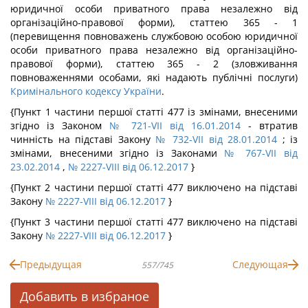
юридичної особи приватного права незалежно від
організаційно-правової форми), статтею 365 - 1
(перевищення повноважень службовою особою юридичної
особи приватного права незалежно від організаційно-
правової форми), статтею 365 - 2 (зловживання
повноваженнями особами, які надають публічні послуги)
Кримінального кодексу України
.
{Пункт 1 частини першої статті 477 із змінами, внесеними
згідно із Законом
№ 721-VII від 16.01.2014
- втратив
чинність на підставі Закону
№ 732-VII від 28.01.2014
; із
змінами, внесеними згідно із Законами
№ 767-VII від
23.02.2014
,
№ 2227-VIII від 06.12.2017
}
{Пункт 2 частини першої статті 477 виключено на підставі
Закону
№ 2227-VIII від 06.12.2017
}
{Пункт 3 частини першої статті 477 виключено на підставі
Закону
№ 2227-VIII від 06.12.2017
}
Предыдущая
Следующая
557/745
Добавить в избраное