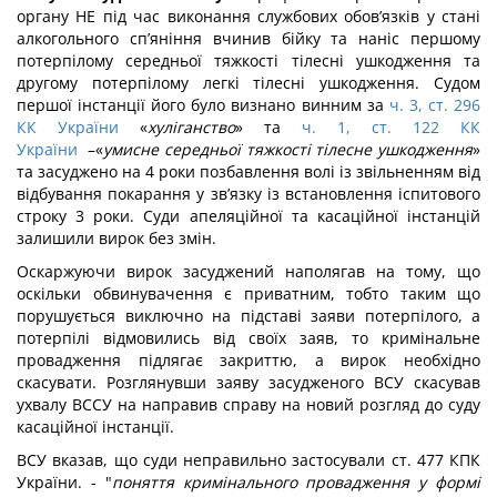
органу НЕ під час виконання службових обов’язків у стані
алкогольного сп’яніння вчинив бійку та наніс першому
потерпілому середньої тяжкості тілесні ушкодження та
другому потерпілому легкі тілесні ушкодження. Судом
першої інстанції його було визнано винним за
ч. 3, ст. 296
КК України
«
хуліганство
» та
ч. 1, ст. 122 КК
України
–«
умисне середньої тяжкості тілесне ушкодження
»
та засуджено на 4 роки позбавлення волі із звільненням від
відбування покарання у зв’язку із встановлення іспитового
строку 3 роки. Суди апеляційної та касаційної інстанцій
залишили вирок без змін.
Оскаржуючи вирок засуджений наполягав на тому, що
оскільки обвинувачення є приватним, тобто таким що
порушується виключно на підставі заяви потерпілого, а
потерпілі відмовились від своїх заяв, то кримінальне
провадження підлягає закриттю, а вирок необхідно
скасувати. Розглянувши заяву засудженого ВСУ скасував
ухвалу ВССУ на направив справу на новий розгляд до суду
касаційної інстанції.
ВСУ вказав, що суди неправильно застосували ст. 477 КПК
України. - "
поняття кримінального провадження у формі