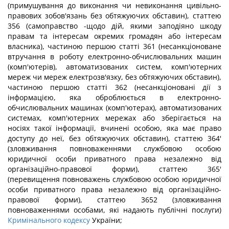
(примушування до виконання чи невиконання цивільно-
правових зобов'язань без обтяжуючих обставин), статтею
356 (самоправство -щодо дій, якими заподіяно шкоду
правам та інтересам окремих громадян або інтересам
власника), частиною першою статті 361 (несанкціоноване
втручання в роботу електронно-обчислювальних машин
(комп'ютерів), автоматизованих систем, комп'ютерних
мереж чи мереж електрозв'язку, без обтяжуючих обставин),
частиною першою статті 362 (несанкціоновані дії з
інформацією, яка оброблюється в електронно-
обчислювальних машинах (комп'ютерах), автоматизованих
системах, комп'ютерних мережах або зберігається на
носіях такої інформації, вчинені особою, яка має право
доступу до неї, без обтяжуючих обставин), статтею 364'
(зловживання повноваженнями службовою особою
юридичної особи приватного права незалежно від
організаційно-правової форми), статтею 365'
(перевищення повноважень службовою особою юридичної
особи приватного права незалежно від організаційно-
правової форми), статтею 3652 (зловживання
повноваженнями особами, які надають публічні послуги)
Кримінального кодексу
України;