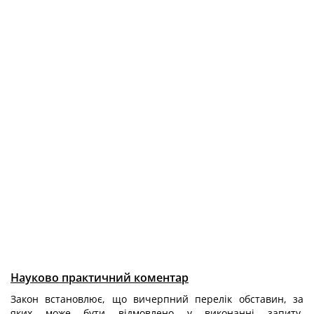
Науково практичний коментар
Закон встановлює, що вичерпний перелік обставин, за
яких може бути відмовлено у виконанні запиту,