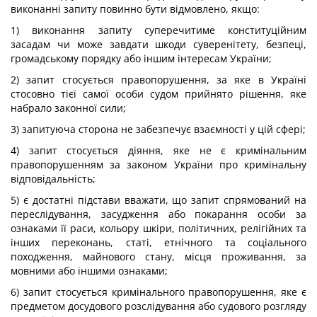
виконанні запиту повинно бути відмовлено, якщо:
1) виконання запиту суперечитиме конституційним
засадам чи може завдати шкоди суверенітету, безпеці,
громадському порядку або іншим інтересам України;
2) запит стосується правопорушення, за яке в Україні
стосовно тієї самої особи судом прийнято рішення, яке
набрало законної сили;
3) запитуюча сторона не забезпечує взаємності у цій сфері;
4) запит стосується діяння, яке не є кримінальним
правопорушенням за законом України про кримінальну
відповідальність;
5) є достатні підстави вважати, що запит спрямований на
переслідування, засудження або покарання особи за
ознаками її раси, кольору шкіри, політичних, релігійних та
інших переконань, статі, етнічного та соціального
походження, майнового стану, місця проживання, за
мовними або іншими ознаками;
6) запит стосується кримінального правопорушення, яке є
предметом досудового розслідування або судового розгляду