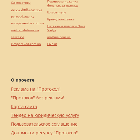
Перевозка лежачих
Синтезаторы
больных за границу
agrotechnika.com.ua
Шкафы купе
perevod.agency
Брендовые сумки
europeservice.com.ua
Натяжные потолки Nova
mk-translations.ua
Stelya
текст юа
maltina.com.ua
kievperevod.com.ua
Cылки
О проекте
Реклама на "Протокол"
"Протокол" без реклами!
Карта сайта
Тендер на юридическую услугу
Пользовательское соглашение
Допомогти ресурсу "Протокол"