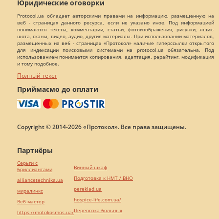
Юридические оговорки
Protocol.ua обладает авторскими правами на информацию, размещенную на
веб - страницах данного ресурса, если не указано иное. Под информацией
понимаются тексты, комментарии, статьи, фотоизображения, рисунки, ящик-
шота, сканы, видео, аудио, другие материалы. При использовании материалов,
размещенных на веб - страницах «Протокол» наличие гиперссылки открытого
для индексации поисковыми системами на protocol.ua обязательна. Под
использованием понимается копирования, адаптация, рерайтинг, модификация
и тому подобное.
Полный текст
Приймаємо до оплати
Copyright © 2014-2026 «Протокол». Все права защищены.
Партнёры
Серьги с
Винный шкаф
бриллиантами
Подготовка к НМТ / ВНО
alliancetechnika.ua
pereklad.ua
миралинкс
hospice-life.com.ua/
Веб мастер
Перевозка больных
https://motokosmos.ua/