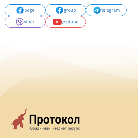
page
group
telegram
viber
youtube