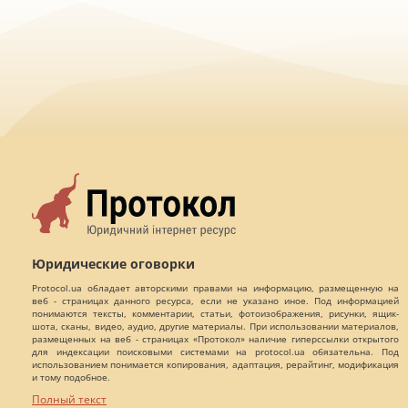
Юридические оговорки
Protocol.ua обладает авторскими правами на информацию, размещенную на
веб - страницах данного ресурса, если не указано иное. Под информацией
понимаются тексты, комментарии, статьи, фотоизображения, рисунки, ящик-
шота, сканы, видео, аудио, другие материалы. При использовании материалов,
размещенных на веб - страницах «Протокол» наличие гиперссылки открытого
для индексации поисковыми системами на protocol.ua обязательна. Под
использованием понимается копирования, адаптация, рерайтинг, модификация
и тому подобное.
Полный текст