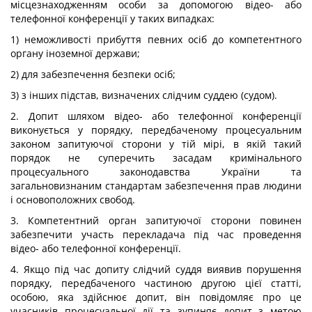
місцезнаходженням особи за допомогою відео- або
телефонної конференції у таких випадках:
1) неможливості прибуття певних осіб до компетентного
органу іноземної держави;
2) для забезпечення безпеки осіб;
3) з інших підстав, визначених слідчим суддею (судом).
2. Допит шляхом відео- або телефонної конференції
виконується у порядку, передбаченому процесуальним
законом запитуючої сторони у тій мірі, в якій такий
порядок не суперечить засадам кримінального
процесуального законодавства України та
загальновизнаним стандартам забезпечення прав людини
і основоположних свобод.
3. Компетентний орган запитуючої сторони повинен
забезпечити участь перекладача під час проведення
відео- або телефонної конференції.
4. Якщо під час допиту слідчий суддя виявив порушення
порядку, передбаченого частиною другою цієї статті,
особою, яка здійснює допит, він повідомляє про це
учасників процесуальної дії та зупиняє допит з метою