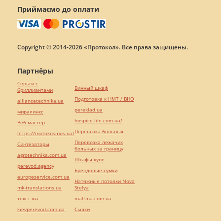
Приймаємо до оплати
Copyright © 2014-2026 «Протокол». Все права защищены.
Партнёры
Серьги с
Винный шкаф
бриллиантами
Подготовка к НМТ / ВНО
alliancetechnika.ua
pereklad.ua
миралинкс
hospice-life.com.ua/
Веб мастер
Перевозка больных
https://motokosmos.ua/
Перевозка лежачих
Синтезаторы
больных за границу
agrotechnika.com.ua
Шкафы купе
perevod.agency
Брендовые сумки
europeservice.com.ua
Натяжные потолки Nova
mk-translations.ua
Stelya
текст юа
maltina.com.ua
kievperevod.com.ua
Cылки