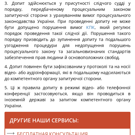
3. Допит здійснюється у присутності слідчого судді у
порядку, передбаченому процесуальним законом
запитуючої сторони з урахуванням вимог процесуального
законодавства України. При проведенні допиту не може
бути допущено порушення вимог
КПК
, який регулює
порядок проведення такої слідчої дії. Порушення такого
порядку призводить до зупинення допиту та подальшого
узгодження процедури для недопущення порушень
процесуального закону та загальновизнаних стандартів
забезпечення прав людини й основоположних свобод.
4. Допит повинен бути зафіксованим у протоколі та на носії
відео- або аудіоінформації, які в подальшому надсилаються
до компетентного органу запитуючої сторони.
5. Ці ж правила допиту в режимі відео- або телефонної
конференції застосовуються, якщо він проводиться в
іноземній державі за запитом компетентного органу
України.
ДРУГИЕ НАШИ СЕРВИСЫ:
БЕСПЛАТНАЯ КОНСУЛЬТАЦИЯ