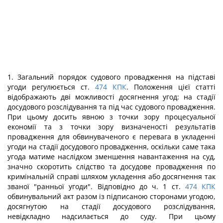
1. Загальний порядок судового провадження на підставі
угоди регулюється ст.
474
КПК
. Положення цієї статті
відображають дві можливості досягнення угод: на стадії
досудового розслідування та під час судового провадження.
При цьому досить явною з точки зору процесуальної
економії та з точки зору визначеності результатів
провадження для обвинуваченого є перевага в укладенні
угоди на стадії досудового провадження, оскільки саме така
угода матиме наслідком зменшення навантаження на суд,
значно скоротить слідство та досудове провадження по
кримінальній справі шляхом укладення або досягнення так
званої "ранньої угоди". Відповідно до ч. 1 ст.
474
КПК
обвинувальний акт разом із підписаною сторонами угодою,
досягнутою на стадії досудового розслідування,
невідкладно надсилається до суду. При цьому