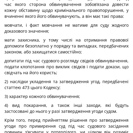
час якого сторона обвинувачення зобов’язана довести
кожну обставину щодо кримінального правопорушення, у
вчиненні якого його обвинувачують, а він має такі права:
мовчати, і факт мовчання не матиме для суду жодного
доказового значення;
мати захисника, у тому числі на отримання правової
допомоги безоплатно у порядку та випадках, передбачених
законом, або захищатися самостійно;
допитати під час судового розгляду свідків обвинувачення,
подати клопотання про виклик свідків і подати докази, що
свідчать на його користь;
2) наслідки укладення та затвердження угод, передбачені
статтею 473 цього Кодексу;
3) характер кожного обвинувачення;
4) вид покарання, а також інші заходи, які будуть
застосовані до нього у разі затвердження угоди судом.
Крім того, перед прийняттям рішення про затвердження
угоди про примирення суд під час судового засідання
повинен з’ясувати у потерпілого, чи цілком він розуміє