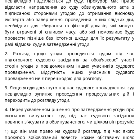
невідкладно надсилається до суду. Прокурор мас право
відкласти направлення до суду обвинувального акта з
підписаною сторонами угодою до отримання висновку
експерта або завершення проведення інших слідчих дій,
необхідних для збирання та фіксації доказів, які можуть
бути втрачені зі спливом часу, або які неможливо буде
провести пізніше без істотної шкоди для їх результату у
разі відмови суду в затвердженні угоди.
2. Розгляд щодо угоди проводиться судом під час
підготовчого судового засідання за обов'язкової участі
сторін угоди з повідомленням інших учасників судового
провадження. Відсутність інших учасників судового
провадження не є перешкодою для розгляду.
3. Якщо угоди досягнуто під час судового провадження, суд
невідкладно зупиняє проведення процесуальних дій і
переходить до розгляду угоди.
4. Перед ухваленням рішення про затвердження угоди про
визнання винуватості суд під час судового засідання
повинен з'ясувати в обвинуваченого, чи цілком він розуміє:
1) що він має право на судовий розгляд, під час якого
прокурор зобов'язаний довести кожну обставину щодо