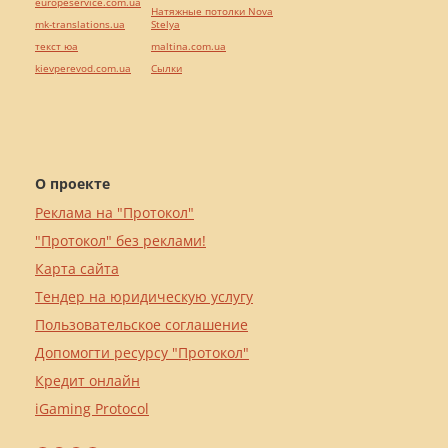
europeservice.com.ua
Натяжные потолки Nova
mk-translations.ua
Stelya
текст юа
maltina.com.ua
kievperevod.com.ua
Cылки
О проекте
Реклама на "Протокол"
"Протокол" без реклами!
Карта сайта
Тендер на юридическую услугу
Пользовательское соглашение
Допомогти ресурсу "Протокол"
Кредит онлайн
iGaming Protocol