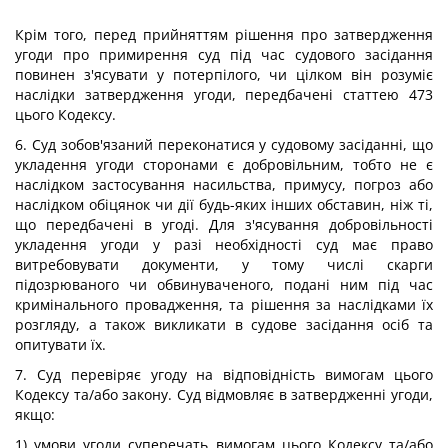
Крім того, перед прийняттям рішення про затвердження
угоди про примирення суд під час судового засідання
повинен з'ясувати у потерпілого, чи цілком він розуміє
наслідки затвердження угоди, передбачені статтею 473
цього Кодексу.
6. Суд зобов'язаний переконатися у судовому засіданні, що
укладення угоди сторонами є добровільним, тобто не є
наслідком застосування насильства, примусу, погроз або
наслідком обіцянок чи дії будь-яких інших обставин, ніж ті,
що передбачені в угоді. Для з'ясування добровільності
укладення угоди у разі необхідності суд має право
витребовувати документи, у тому числі скарги
підозрюваного чи обвинуваченого, подані ним під час
кримінального провадження, та рішення за наслідками їх
розгляду, а також викликати в судове засідання осіб та
опитувати їх.
7. Суд перевіряє угоду на відповідність вимогам цього
Кодексу та/або закону. Суд відмовляє в затвердженні угоди,
якщо:
1) умови угоди суперечать вимогам цього Кодексу та/або