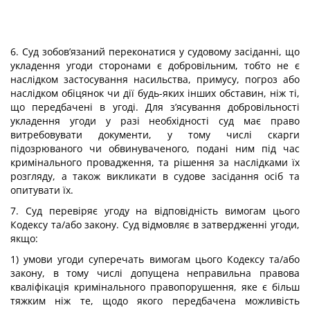
6. Суд зобов’язаний переконатися у судовому засіданні, що
укладення угоди сторонами є добровільним, тобто не є
наслідком застосування насильства, примусу, погроз або
наслідком обіцянок чи дії будь-яких інших обставин, ніж ті,
що передбачені в угоді. Для з’ясування добровільності
укладення угоди у разі необхідності суд має право
витребовувати документи, у тому числі скарги
підозрюваного чи обвинуваченого, подані ним під час
кримінального провадження, та рішення за наслідками їх
розгляду, а також викликати в судове засідання осіб та
опитувати їх.
7. Суд перевіряє угоду на відповідність вимогам цього
Кодексу та/або закону. Суд відмовляє в затвердженні угоди,
якщо:
1) умови угоди суперечать вимогам цього Кодексу та/або
закону, в тому числі допущена неправильна правова
кваліфікація кримінального правопорушення, яке є більш
тяжким ніж те, щодо якого передбачена можливість