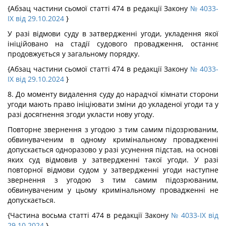
{Абзац частини сьомої статті 474 в редакції Закону
№ 4033-
IX від 29.10.2024
}
У разі відмови суду в затвердженні угоди, укладення якої
ініційовано на стадії судового провадження, останнє
продовжується у загальному порядку.
{Абзац частини сьомої статті 474 в редакції Закону
№ 4033-
IX від 29.10.2024
}
8. До моменту видалення суду до нарадчої кімнати сторони
угоди мають право ініціювати зміни до укладеної угоди та у
разі досягнення згоди укласти нову угоду.
Повторне звернення з угодою з тим самим підозрюваним,
обвинуваченим в одному кримінальному провадженні
допускається одноразово у разі усунення підстав, на основі
яких суд відмовив у затвердженні такої угоди. У разі
повторної відмови судом у затвердженні угоди наступне
звернення з угодою з тим самим підозрюваним,
обвинуваченим у цьому кримінальному провадженні не
допускається.
{Частина восьма статті 474 в редакції Закону
№ 4033-IX від
29.10.2024
}