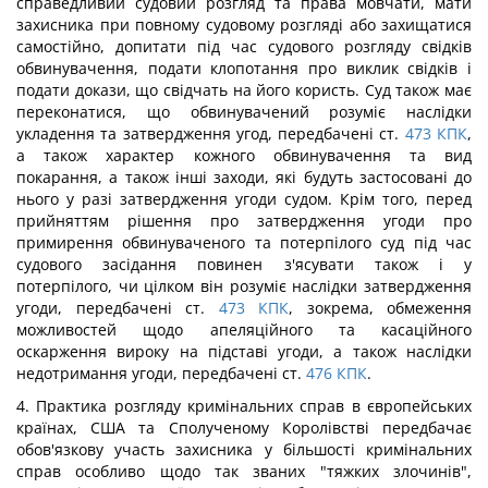
справедливий судовий розгляд та права мовчати, мати
захисника при повному судовому розгляді або захищатися
самостійно, допитати під час судового розгляду свідків
обвинувачення, подати клопотання про виклик свідків і
подати докази, що свідчать на його користь. Суд також має
переконатися, що обвинувачений розуміє наслідки
укладення та затвердження угод, передбачені ст.
473
КПК
,
а також характер кожного обвинувачення та вид
покарання, а також інші заходи, які будуть застосовані до
нього у разі затвердження угоди судом. Крім того, перед
прийняттям рішення про затвердження угоди про
примирення обвинуваченого та потерпілого суд під час
судового засідання повинен з'ясувати також і у
потерпілого, чи цілком він розуміє наслідки затвердження
угоди, передбачені ст.
473
КПК
, зокрема, обмеження
можливостей щодо апеляційного та касаційного
оскарження вироку на підставі угоди, а також наслідки
недотримання угоди, передбачені ст.
476
КПК
.
4. Практика розгляду кримінальних справ в європейських
країнах, США та Сполученому Королівстві передбачає
обов'язкову участь захисника у більшості кримінальних
справ особливо щодо так званих "тяжких злочинів",