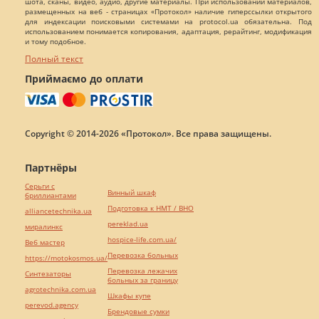
шота, сканы, видео, аудио, другие материалы. При использовании материалов,
размещенных на веб - страницах «Протокол» наличие гиперссылки открытого
для индексации поисковыми системами на protocol.ua обязательна. Под
использованием понимается копирования, адаптация, рерайтинг, модификация
и тому подобное.
Полный текст
Приймаємо до оплати
Copyright © 2014-2026 «Протокол». Все права защищены.
Партнёры
Серьги с
Винный шкаф
бриллиантами
Подготовка к НМТ / ВНО
alliancetechnika.ua
pereklad.ua
миралинкс
hospice-life.com.ua/
Веб мастер
Перевозка больных
https://motokosmos.ua/
Перевозка лежачих
Синтезаторы
больных за границу
agrotechnika.com.ua
Шкафы купе
perevod.agency
Брендовые сумки