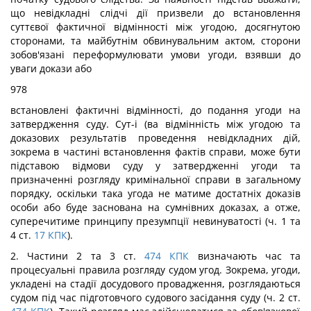
що невідкладні слідчі дії призвели до встановлення
суттєвої фактичної відмінності між угодою, досягнутою
сторонами, та майбутнім обвинувальним актом, сторони
зобов'язані переформулювати умови угоди, взявши до
уваги докази або
978
встановлені фактичні відмінності, до подання угоди на
затвердження суду. Сут-і (ва відмінність між угодою та
доказових результатів проведення невідкладних
дій,
зокрема в частині встановлення фактів справи, може бути
підставою
відмови суду у затвердженні угоди та
призначенні розгляду кримінальної справи в загальному
порядку, оскільки така угода не матиме достатніх доказів
особи або буде заснована на сумнівних доказах, а отже,
суперечитиме принципу презумпції невинуватості (ч. 1 та
4 ст.
17
КПК
).
2. Частини 2 та 3 ст.
474
КПК
визначають час та
процесуальні правила розгляду судом угод. Зокрема, угоди,
укладені на стадії досудового провадження, розглядаються
судом під час підготовчого судового засідання суду (ч. 2 ст.