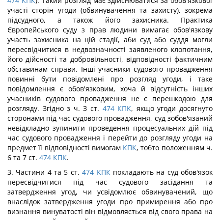
474
КПК
). Такий розгляд має здійснюватися за обов'язкової
участі сторін угоди (обвинувачення та захисту), зокрема
підсудного, а також його захисника. Практика
Європейського суду з прав людини вимагає обов'язкову
участь захисника на цій стадії, аби суд або суддя могли
пересвідчитися в недвозначності заявленого клопотання,
його дійсності та добровільності, відповідності фактичним
обставинам справи. Інші учасники судового провадження
повинні бути повідомлені про розгляд угоди, і таке
повідомлення є обов'язковим, хоча й відсутність інших
учасників судового провадження не є перешкодою для
розгляду. Згідно з ч. З ст.
474
КПК
, якщо угоди досягнуто
сторонами під час судового провадження, суд зобов'язаний
невідкладно зупинити проведення процесуальних дій під
час судового провадження і перейти до розгляду угоди на
предмет її відповідності вимогам
КПК
, тобто положенням ч.
6 та 7 ст.
474
КПК
.
3. Частини 4 та 5 ст.
474
КПК
покладають на суд обов'язок
пересвідчитися під час судового засідання та
затвердження угод, чи усвідомлює обвинувачений, що
внаслідок затвердження угоди про примирення або про
визнання винуватості він відмовляється від свого права на