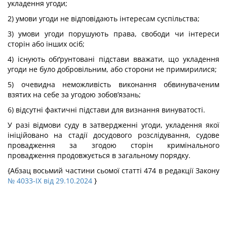
укладення угоди;
2) умови угоди не відповідають інтересам суспільства;
3) умови угоди порушують права, свободи чи інтереси
сторін або інших осіб;
4) існують обґрунтовані підстави вважати, що укладення
угоди не було добровільним, або сторони не примирилися;
5) очевидна неможливість виконання обвинуваченим
взятих на себе за угодою зобов’язань;
6) відсутні фактичні підстави для визнання винуватості.
У разі відмови суду в затвердженні угоди, укладення якої
ініційовано на стадії досудового розслідування, судове
провадження за згодою сторін кримінального
провадження продовжується в загальному порядку.
{Абзац восьмий частини сьомої статті 474 в редакції Закону
№ 4033-IX від 29.10.2024
}