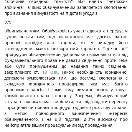
"злочинів середньої тяжкості" або навіть "нетяжких
злочинів", в яких обвинуваченим заявляється клопотання
про визнання винуватості на підставі угоди з
979
обвинуваченням. Обов'язковість участі адвоката передусім
зумовлюється тим, що клопотання має досить вагомі
правові наслідки для сторони, які у випадку його
затвердження мають незворотний характер. Під час цієї
процедури обвинувачений добровільно відмовляються від
фундаментального права не давати свідчення проти себе
або бути примушеним до надання таких свідчень,
закріпленого ст.
18
КПК
. Також необхідність юридичної
допомоги зумовлюється тим, що розгляд клопотання є
складною юридичною процедурою, яка має багато
правових нюансів, і саме тому вимагає знань у галузі
кримінального права і процесу. Зокрема, обвинувачений
за участі адвоката має вирішити, чи слід віддати перевагу
спрощеній чи повній процедурі судового розгляду справи,
з метою повноцінного забезпечення інтересів
обвинуваченого, і на цій підставі дійти висновку про
найсприятливіший процесуальний хід провадження.