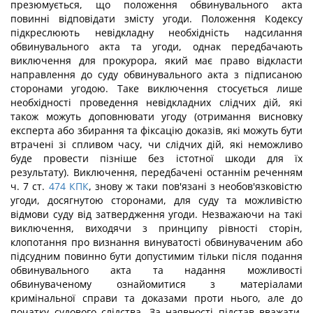
презюмується, що положення обвинувального акта
повинні відповідати змісту угоди. Положення Кодексу
підкреслюють невідкладну необхідність надсилання
обвинувального акта та угоди, однак передбачають
виключення для прокурора, який має право відкласти
направлення до суду обвинувального акта з підписаною
сторонами угодою. Таке виключення стосується лише
необхідності проведення невідкладних слідчих дій, які
також можуть доповнювати угоду (отримання висновку
експерта або збирання та фіксацію доказів, які можуть бути
втрачені зі спливом часу, чи слідчих дій, які неможливо
буде провести пізніше без істотної шкоди для їх
результату). Виключення, передбачені останнім реченням
ч. 7 ст.
474
КПК
, знову ж таки пов'язані з необов'язковістю
угоди, досягнутою сторонами, для суду та можливістю
відмови суду від затвердження угоди. Незважаючи на такі
виключення, виходячи з принципу рівності сторін,
клопотання про визнання винуватості обвинуваченим або
підсудним повинно бути допустимим тільки після подання
обвинувального акта та надання можливості
обвинуваченому ознайомитися з матеріалами
кримінальної справи та доказами проти нього, але до
початку судового слідства. За наявності підстав вважати,