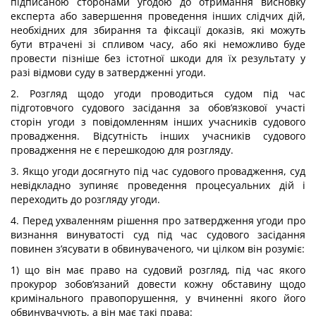
підписаною сторонами угодою до отримання висновку
експерта або завершення проведення інших слідчих дій,
необхідних для збирання та фіксації доказів, які можуть
бути втрачені зі спливом часу, або які неможливо буде
провести пізніше без істотної шкоди для їх результату у
разі відмови суду в затвердженні угоди.
2. Розгляд щодо угоди проводиться судом під час
підготовчого судового засідання за обов’язкової участі
сторін угоди з повідомленням інших учасників судового
провадження. Відсутність інших учасників судового
провадження не є перешкодою для розгляду.
3. Якщо угоди досягнуто під час судового провадження, суд
невідкладно зупиняє проведення процесуальних дій і
переходить до розгляду угоди.
4. Перед ухваленням рішення про затвердження угоди про
визнання винуватості суд під час судового засідання
повинен з’ясувати в обвинуваченого, чи цілком він розуміє:
1) що він має право на судовий розгляд, під час якого
прокурор зобов’язаний довести кожну обставину щодо
кримінального правопорушення, у вчиненні якого його
обвинувачують, а він має такі права: