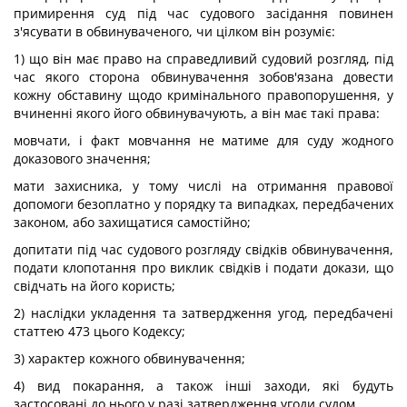
примирення суд під час судового засідання повинен
з'ясувати в обвинуваченого, чи цілком він розуміє:
1) що він має право на справедливий судовий розгляд, під
час якого сторона обвинувачення зобов'язана довести
кожну обставину щодо кримінального правопорушення, у
вчиненні якого його обвинувачують, а він має такі права:
мовчати, і факт мовчання не матиме для суду жодного
доказового значення;
мати захисника, у тому числі на отримання правової
допомоги безоплатно у порядку та випадках, передбачених
законом, або захищатися самостійно;
допитати під час судового розгляду свідків обвинувачення,
подати клопотання про виклик свідків і подати докази, що
свідчать на його користь;
2) наслідки укладення та затвердження угод, передбачені
статтею 473 цього Кодексу;
3) характер кожного обвинувачення;
4) вид покарання, а також інші заходи, які будуть
застосовані до нього у разі затвердження угоди судом.