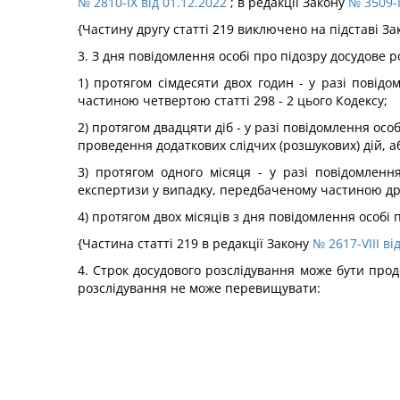
№ 2810-IX від 01.12.2022
; в редакції Закону
№ 3509-I
{Частину другу статті 219 виключено на підставі З
3. З дня повідомлення особі про підозру досудове 
1) протягом сімдесяти двох годин - у разі повід
частиною четвертою статті 298 - 2 цього Кодексу;
2) протягом двадцяти діб - у разі повідомлення ос
проведення додаткових слідчих (розшукових) дій, 
3) протягом одного місяця - у разі повідомлен
експертизи у випадку, передбаченому частиною друг
4) протягом двох місяців з дня повідомлення особі 
{Частина статті 219 в редакції Закону
№ 2617-VIII ві
4. Строк досудового розслідування може бути про
розслідування не може перевищувати: