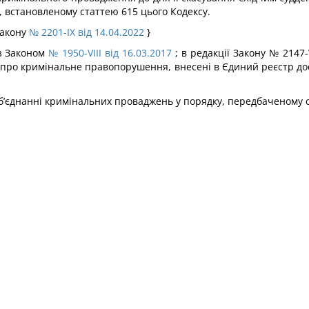
, встановленому статтею 615 цього Кодексу.
Закону
№ 2201-IX від 14.04.2022
}
із Законом
№ 1950-VIII від 16.03.2017
; в редакції Закону № 2147-V
і про кримінальне правопорушення, внесені в Єдиний реєстр до
об’єднанні кримінальних проваджень у порядку, передбаченому с