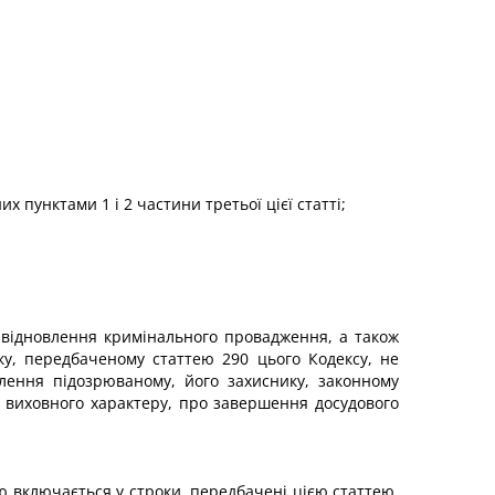
 пунктами 1 і 2 частини третьої цієї статті;
відновлення кримінального провадження, а також
у, передбаченому статтею 290 цього Кодексу, не
лення підозрюваному, його захиснику, законному
и виховного характеру, про завершення досудового
ю включається у строки, передбачені цією статтею,