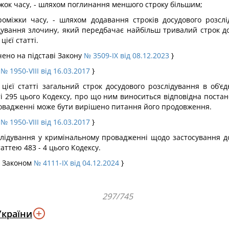
іжок часу, - шляхом поглинання меншого строку більшим;
проміжки часу, - шляхом додавання строків досудового розсл
ідування злочину, який передбачає найбільш тривалий строк д
ієї статті.
чено на підставі Закону
№ 3509-IX від 08.12.2023
}
м
№ 1950-VIII від 16.03.2017
}
 цієї статті загальний строк досудового розслідування в об’
і 295 цього Кодексу, про що ним виноситься відповідна постан
ровадженні може бути вирішено питання його продовження.
м
№ 1950-VIII від 16.03.2017
}
зслідування у кримінальному провадженні щодо застосування д
ттею 483 - 4 цього Кодексу.
з Законом
№ 4111-IX від 04.12.2024
}
297/745
України