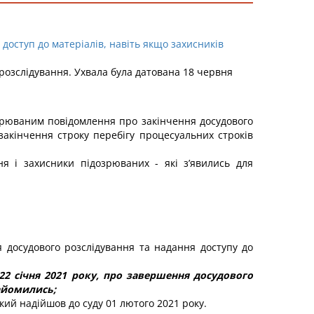
доступ до матеріалів, навіть якщо захисників
о розслідування. Ухвала була датована 18 червня
озрюваним повідомлення про закінчення досудового
закінчення строку перебігу процесуальних строків
я і захисники підозрюваних - які зʼявились для
 досудового розслідування та надання доступу до
22 січня 2021 року, про завершення досудового
найомились;
кий надійшов до суду 01 лютого 2021 року.