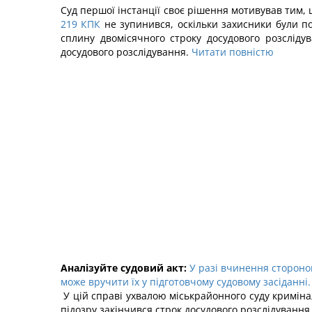
Суд першої інстанції своє рішення мотивував тим, 
219 КПК
не зупинився, оскільки захисники були по
сплину двомісячного строку досудового розслід
досудового розслідування.
Читати повністю
Аналізуйте судовий акт:
У разі вчинення стороно
може вручити їх у підготовчому судовому засіданні. 
У цій справі ухвалою міськрайонного суду криміна
підозру закінчився строк досудового розслідуванн