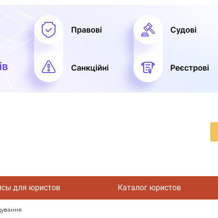
исы для юристов
Каталог юристов
ідування