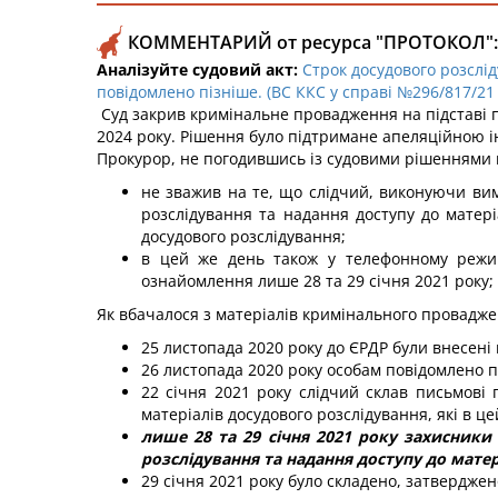
КОММЕНТАРИЙ от ресурса "ПРОТОКОЛ":
Аналізуйте судовий акт:
Строк досудового розслі
повідомлено пізніше. (ВС ККС у справі №296/817/21 в
Суд закрив кримінальне провадження на підставі п
2024 року. Рішення було підтримане апеляційною і
Прокурор, не погодившись із судовими рішеннями 
не зважив на те, що слідчий, виконуючи в
розслідування та надання доступу до матері
досудового розслідування;
в цей же день також у телефонному режимі
ознайомлення лише 28 та 29 січня 2021 року;
Як вбачалося з матеріалів кримінального провадже
25 листопада 2020 року до ЄРДР були внесен
26 листопада 2020 року особам повідомлено п
22 січня 2021 року слідчий склав письмові
матеріалів досудового розслідування, які в ц
лише 28 та 29 січня 2021 року захисники
розслідування та надання доступу до матері
29 січня 2021 року було складено, затверджен