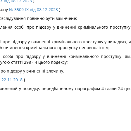
X від 08.12.2023
}
акону
№ 3509-IX від 08.12.2023
}
розслідування повинно бути закінчене:
омлення особі про підозру у вчиненні кримінального проступ
обі про підозру у вчиненні кримінального проступку у випадках,
або вчинення кримінального проступку неповнолітнім;
ня особі про підозру у вчиненні кримінального проступку, 
ою статті 298 - 4 цього Кодексу;
про підозру у вчиненні злочину.
д 22.11.2018
}
довжений у порядку, передбаченому параграфом 4 глави 24 цьо