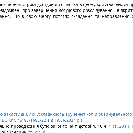
що перебіг строку досудового слідства в цьому кримінальному п
відомлені про завершення досудового розслідування і відкриття
ування, що в свою чергу потягло складання та направлення 
ю захисту дій, які ускладнюють вручення копій обвинувального 
(ВС ККС №183/1682/22 від 18.06.2024 р.)
льне провадження було закрито на підставі п. 10 ч. 1
ст. 284 К
я, визначений
ст. 219 КПК
.