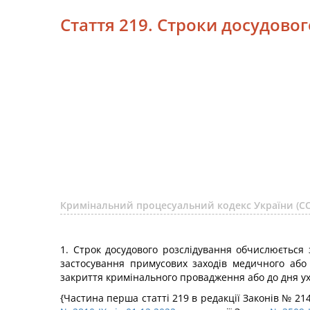
Стаття 219. Строки досудово
Кримінальний процесуальний кодекс України (
1. Строк досудового розслідування обчислюється
застосування примусових заходів медичного або 
закриття кримінального провадження або до дня у
{Частина перша статті 219 в редакції Законів № 2147