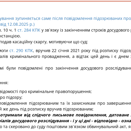
дування зупиняється саме після повідомлення підозрюваних про 
ід 12.08.2025 р.)
. 10 ч. 1
ст. 284 КПК
у зв`язку із закінченням строків досудовог
нстанцією.
подав касаційну скаргу, мотивуючи що суд:
имоги
ст. 290 КПК
, вручив 22 січня 2021 року під розписку під
алів кримінального провадження, а відтак цей день і є днем 
 були повідомлені про закінчення досудового розслідуванн
ння:
і відомості про кримінальне правопорушення;
ро підозру;
 повідомлення підозрюваним та їх захисникам про завершення
ей же день під розписку вручив підозрюваним;
 отримали від слідчого письмове повідомлення, датоване 
алів досудового розслідування - і у ці дні - відповідно - оз
о та скеровано до суду поштовим зв`язком обвинувальний акт, я