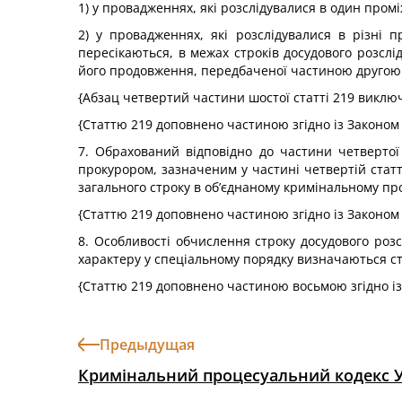
1) у провадженнях, які розслідувалися в один пром
2) у провадженнях, які розслідувалися в різні 
пересікаються, в межах строків досудового розсл
його продовження, передбаченої частиною другою ц
{Абзац четвертий частини шостої статті 219 виклю
{Статтю 219 доповнено частиною згідно із Законо
7. Обрахований відповідно до частини четвертої
прокурором, зазначеним у частині четвертій статт
загального строку в об’єднаному кримінальному п
{Статтю 219 доповнено частиною згідно із Законо
8. Особливості обчислення строку досудового ро
характеру у спеціальному порядку визначаються ста
{Статтю 219 доповнено частиною восьмою згідно і
Предыдущая
Кримінальний процесуальний кодекс 