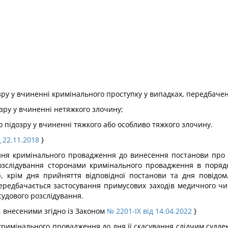
зру у вчиненні кримінального проступку у випадках, передбачених
озру у вчиненні нетяжкого злочину;
о підозру у вчиненні тяжкого або особливо тяжкого злочину.
д 22.11.2018
}
ення кримінального провадження до винесення постанови про 
озслідування сторонами кримінального провадження в порядк
ю, крім дня прийняття відповідної постанови та дня повідом
передбачається застосування примусових заходів медичного ч
судового розслідування.
и, внесеними згідно із Законом
№ 2201-IX від 14.04.2022
}
римінального провадження до дня її скасування слідчим судде