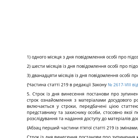
1) одного місяця з дня повідомлення особі про підо
2) шести місяців із дня повідомлення особі про під
3) дванадцяти місяців із дня повідомлення особі пр
{Частина статті 219 в редакції Закону
№ 2617-VIII ві
5. Строк із дня винесення постанови про зупин
строк ознайомлення з матеріалами досудового р
включається у строки, передбачені цією статте
представнику та захиснику особи, стосовно якої 
розслідування та надання доступу до матеріалів до
{Абзац перший частини п'ятої статті 219 із змінам
Строк із дня винесення постанови про зупинення к