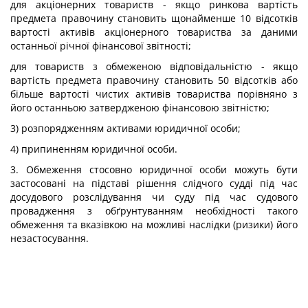
для акціонерних товариств - якщо ринкова вартість
предмета правочину становить щонайменше 10 відсотків
вартості активів акціонерного товариства за даними
останньої річної фінансової звітності;
для товариств з обмеженою відповідальністю - якщо
вартість предмета правочину становить 50 відсотків або
більше вартості чистих активів товариства порівняно з
його останньою затвердженою фінансовою звітністю;
3) розпорядженням активами юридичної особи;
4) припиненням юридичної особи.
3. Обмеження стосовно юридичної особи можуть бути
застосовані на підставі рішення слідчого судді під час
досудового розслідування чи суду під час судового
провадження з обґрунтуванням необхідності такого
обмеження та вказівкою на можливі наслідки (ризики) його
незастосування.