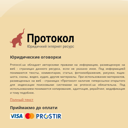
Юридические оговорки
Protocol.ua обладает авторскими правами на информацию, размещенную на
веб - страницах данного ресурса, если не указано иное. Под информацией
понимаются тексты, комментарии, статьи, фотоизображения, рисунки, ящик-
шота, сканы, видео, аудио, другие материалы. При использовании материалов,
размещенных на веб - страницах «Протокол» наличие гиперссылки открытого
для индексации поисковыми системами на protocol.ua обязательна. Под
использованием понимается копирования, адаптация, рерайтинг, модификация
и тому подобное.
Полный текст
Приймаємо до оплати