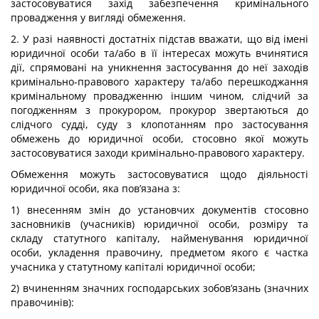
застосовуватися захід забезпечення кримінального
провадження у вигляді обмеження.
2. У разі наявності достатніх підстав вважати, що від імені
юридичної особи та/або в її інтересах можуть вчинятися
дії, спрямовані на уникнення застосування до неї заходів
кримінально-правового характеру та/або перешкоджання
кримінальному провадженню іншим чином, слідчий за
погодженням з прокурором, прокурор звертаються до
слідчого судді, суду з клопотанням про застосування
обмежень до юридичної особи, стосовно якої можуть
застосовуватися заходи кримінально-правового характеру.
Обмеження можуть застосовуватися щодо діяльності
юридичної особи, яка пов’язана з:
1) внесенням змін до установчих документів стосовно
засновників (учасників) юридичної особи, розміру та
складу статутного капіталу, найменування юридичної
особи, укладення правочину, предметом якого є частка
учасника у статутному капіталі юридичної особи;
2) вчиненням значних господарських зобов’язань (значних
правочинів):