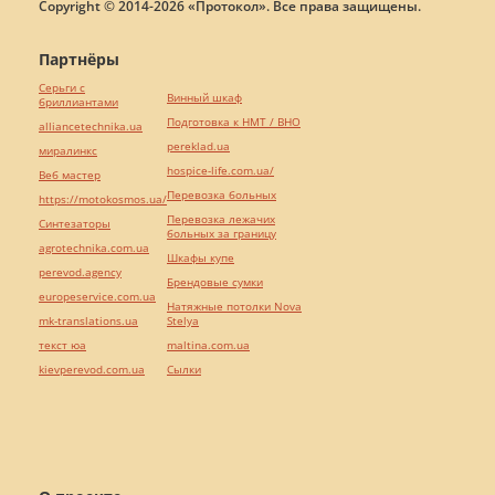
Copyright © 2014-2026 «Протокол». Все права защищены.
Партнёры
Серьги с
Винный шкаф
бриллиантами
Подготовка к НМТ / ВНО
alliancetechnika.ua
pereklad.ua
миралинкс
hospice-life.com.ua/
Веб мастер
Перевозка больных
https://motokosmos.ua/
Перевозка лежачих
Синтезаторы
больных за границу
agrotechnika.com.ua
Шкафы купе
perevod.agency
Брендовые сумки
europeservice.com.ua
Натяжные потолки Nova
mk-translations.ua
Stelya
текст юа
maltina.com.ua
kievperevod.com.ua
Cылки