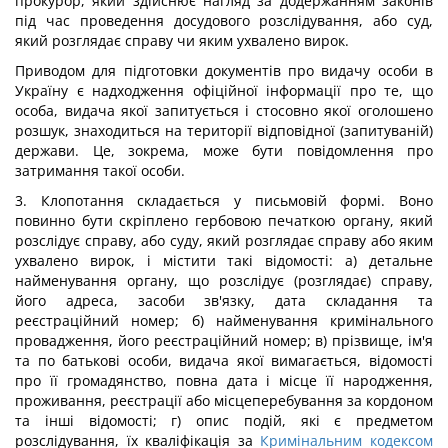
прокурор, який здійснює нагляд за додержанням законів
під час проведення досудового розслідування, або суд,
який розглядає справу чи яким ухвалено вирок.
Приводом для підготовки документів про видачу особи в
Україну є надходження офіційної інформації про те, що
особа, видача якої запитується і стосовно якої оголошено
розшук, знаходиться на території відповідної (запитуваній)
держави. Це, зокрема, може бути повідомлення про
затримання такої особи.
3. Клопотання складається у письмовій формі. Воно
повинно бути скріплено гербовою печаткою органу, який
розслідує справу, або суду, який розглядає справу або яким
ухвалено вирок, і містити такі відомості: а) детальне
найменування органу, що розслідує (розглядає) справу,
його адреса, засоби зв'язку, дата складання та
реєстраційний номер; б) найменування кримінального
провадження, його реєстраційний номер; в) прізвище, ім'я
та по батькові особи, видача якої вимагається, відомості
про її громадянство, повна дата і місце її народження,
проживання, реєстрації або місцеперебування за кордоном
та інші відомості; г) опис подій, які є предметом
розслідування, їх кваліфікація за
Кримінальним кодексом