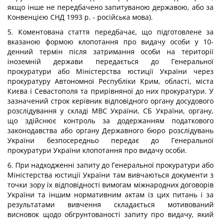
якщо інше не передбачено запитуваною державою, або за
Конвенцією СНД 1993 р. - російська мова).
5. Коментована стаття передбачає, що підготовлене за
вказаною формою клопотання про видачу особи у 10-
денний термін після затримання особи на території
іноземній держави передається до Генеральної
прокуратури або Міністерства юстиції України через
прокуратуру Автономної Республіки Крим, області, міста
Києва і Севастополя та прирівняної до них прокуратури. У
зазначений строк керівник відповідного органу досудового
розслідування у складі МВС України, СБ України, органу,
що здійснює контроль за додержанням податкового
законодавства або органу Державного бюро розслідувань
України безпосередньо передає до Генеральної
прокуратури України клопотання про видачу особи.
6. При надходженні запиту до Генеральної прокуратури або
Міністерства юстиції України там вивчаються документи з
точки зору їх відповідності вимогам міжнародних договорів
України та іншим нормативним актам із цих питань і за
результатами вивчення складається мотивований
висновок щодо обгрунтованості запиту про видачу, який