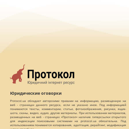
Юридические оговорки
Protocol.ua обладает авторскими правами на информацию, размещенную на
веб - страницах данного ресурса, если не указано иное. Под информацией
понимаются тексты, комментарии, статьи, фотоизображения, рисунки, ящик-
шота, сканы, видео, аудио, другие материалы. При использовании материалов,
размещенных на веб - страницах «Протокол» наличие гиперссылки открытого
для индексации поисковыми системами на protocol.ua обязательна. Под
использованием понимается копирования, адаптация, рерайтинг, модификация