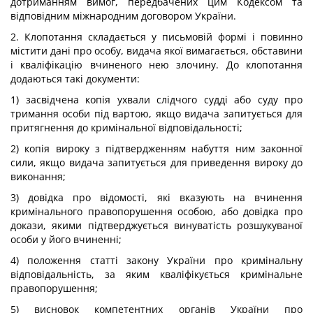
дотриманням вимог, передбачених цим Кодексом та
відповідним міжнародним договором України.
2. Клопотання складається у письмовій формі і повинно
містити дані про особу, видача якої вимагається, обставини
і кваліфікацію вчиненого нею злочину. До клопотання
додаються такі документи:
1) засвідчена копія ухвали слідчого судді або суду про
тримання особи під вартою, якщо видача запитується для
притягнення до кримінальної відповідальності;
2) копія вироку з підтвердженням набуття ним законної
сили, якщо видача запитується для приведення вироку до
виконання;
3) довідка про відомості, які вказують на вчинення
кримінального правопорушення особою, або довідка про
докази, якими підтверджується винуватість розшукуваної
особи у його вчиненні;
4) положення статті закону України про кримінальну
відповідальність, за яким кваліфікується кримінальне
правопорушення;
5) висновок компетентних органів України про