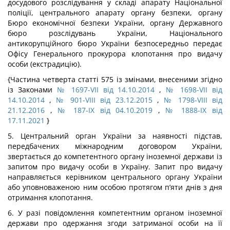
досудового розслідування у складі апарату Національної
поліції, центрального апарату органу безпеки, органу
Бюро економічної безпеки України, органу Державного
бюро розслідувань України, Національного
антикорупційного бюро України безпосередньо передає
Офісу Генерального прокурора клопотання про видачу
особи (екстрадицію).
{Частина четверта статті 575 із змінами, внесеними згідно
із Законами
№ 1697-VII від 14.10.2014
,
№ 1698-VII від
14.10.2014
,
№ 901-VIII від 23.12.2015
,
№ 1798-VIII від
21.12.2016
,
№ 187-IX від 04.10.2019
,
№ 1888-IX від
17.11.2021
}
5. Центральний орган України за наявності підстав,
передбачених міжнародним договором України,
звертається до компетентного органу іноземної держави із
запитом про видачу особи в Україну. Запит про видачу
направляється керівником центрального органу України
або уповноваженою ним особою протягом п’яти днів з дня
отримання клопотання.
6. У разі повідомлення компетентним органом іноземної
держави про одержання згоди затриманої особи на її