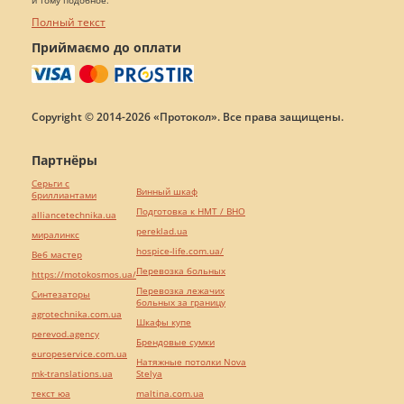
и тому подобное.
Полный текст
Приймаємо до оплати
Copyright © 2014-2026 «Протокол». Все права защищены.
Партнёры
Серьги с
Винный шкаф
бриллиантами
Подготовка к НМТ / ВНО
alliancetechnika.ua
pereklad.ua
миралинкс
hospice-life.com.ua/
Веб мастер
Перевозка больных
https://motokosmos.ua/
Перевозка лежачих
Синтезаторы
больных за границу
agrotechnika.com.ua
Шкафы купе
perevod.agency
Брендовые сумки
europeservice.com.ua
Натяжные потолки Nova
mk-translations.ua
Stelya
текст юа
maltina.com.ua