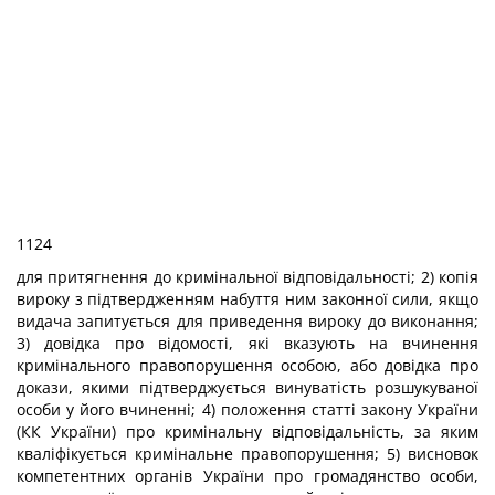
1124
для притягнення до кримінальної відповідальності; 2) копія
вироку з підтвердженням набуття ним законної сили, якщо
видача запитується для приведення вироку до виконання;
3) довідка про відомості, які вказують на вчинення
кримінального правопорушення особою, або довідка про
докази, якими підтверджується винуватість розшукуваної
особи у його вчиненні; 4) положення статті закону України
(КК України) про кримінальну відповідальність, за яким
кваліфікується кримінальне правопорушення; 5) висновок
компетентних органів України про громадянство особи,