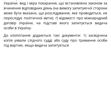
України, вид і міра покарання, що встановлена законом за
вчинення відповідних діянь (на вимогу запитуючої сторони
може бути вказано, що розслідування, яке проводиться, не
переслідує політичної мети); ґ) відомості про міжнародний
договір України, на підставі якого запитується видача
особи в Україну.
До клопотання додаються такі документи: 1) засвідчена
копія ухвали слідчого судді або суду про тримання особи
під вартою, якщо видача запитується