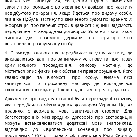
видача якої запитується, складений згідно з вимогами
закону про громадянство України; 6) довідка про частину
невідбу-того покарання, якщо йдеться про видачу особи,
яка вже відбула частину призначеного судом покарання; 7)
інформація про перебіг строків давності; 8) інші відомості,
передбачені міжнародним договором України, який також
чинний для іноземної держави, на території якої
встановлено розшукувану особу.
4. Структура клопотання передбачає: вступну частину, де
викладаються дані про запитуючу установу та про назву
кримінального провадження; описову частину, де
міститься опис фактичних обставин правопорушення, його
кваліфікацію та відомості про особу, видача якої
запитується; та прохальну частину, де викладається
клопотання про видачу. Також надається перелік додатків.
Документи про видачу повинні бути перекладені на мову,
яка передбачена міжнародним договором України. Це, як
правило, є державна мова запитуваної сторони. Для
багатосторонніх міжнародних договорів про екстрадицію
можуть встановлюватися додаткові мови (наприклад,
відповідно до Європейської конвенції про видачу
порушників 1957 р. - одна з офіційних мов Ради Європи,