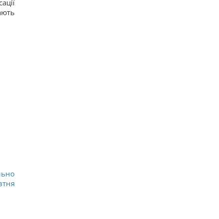
ації
ають
льно
втня