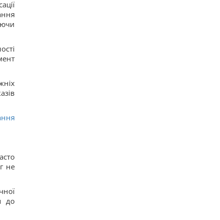
ації
ання
уючи
ості
мент
жніх
азів
ання
асто
г не
чної
я до