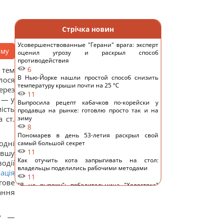
Стрічка новин
Усовершенствованные "Герани" врага: эксперт
аму
оценил угрозу и раскрыл способ
противодействия
6
 тем
В Нью-Йорке нашли простой способ снизить
лося
температуру крыши почти на 25 °C
ерез
11
 — у
Выпросила рецепт кабачков по-корейски у
ість
продавца на рынке: готовлю просто так и на
 ст.
зиму
8
Пономарев в день 53-летия раскрыл свой
одні
самый большой секрет
11
евшу
Как отучить кота запрыгивать на стол:
одії
владельцы поделились рабочими методами
ація
11
гове
"Я не вывожу": победительница "Холостяка"
ання
ошарашила признанием после свадьбы
13
Известный украинский певец попал в ДТП в
ру —
Киеве и показал фото