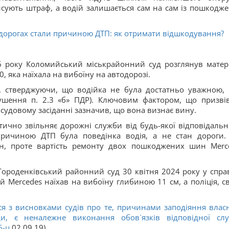
сують штраф, а водій залишається сам на сам із пошкодж
дорогах стали причиною ДТП: як отримати відшкодування?
6 року Коломийський міськрайонний суд розглянув матер
, яка наїхала на вибоїну на автодорозі.
, стверджуючи, що водійка не була достатньо уважною,
ушення п. 2.3 «б» ПДР). Ключовим фактором, що призві
 судовому засіданні зазначив, що вона визнає вину.
тично звільняє дорожні служби від будь-якої відповідально
причиною ДТП була поведінка водія, а не стан дороги.
, проте вартість ремонту двох пошкоджених шин Merc
ороденківський районний суд 30 квітня 2024 року у спра
й Mercedes наїхав на вибоїну глибиною 11 см, а поліція, с
я з висновками судів про те, причинами заподіяння влас
ди, є неналежне виконання обов`язків відповідної сл
6-ц
,02.09.19)