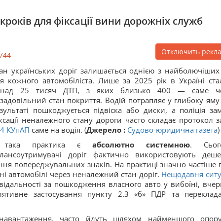
 кроків для фіксації вини дорожніх служб
Отключить рекл
744
ан українських доріг залишається однією з найболючіших
я кожного автомобіліста. Лише за 2025 рік в Україні ста
онад 25 тисяч ДТП, з яких близько 400 — саме ч
задовільний стан покриття. Водій потрапляє у глибоку яму
зультаті пошкоджується підвіска або диски, а поліція зам
ксації неналежного стану дороги часто складає протокол за
24
КУпАП
саме на водія. (
Джерело :
Судово-юридична газета
)
 така практика є
абсолютно системною
. Сьог
алансоутримувачі доріг фактично використовують деш
ня попереджувальних знаків. На практиці значно частіше в
і автомобілі через неналежний стан доріг.
Нещодавня ситу
відальності за пошкодження власного авто у вибоїні, вчер
ятивне застосування пункту 2.3 «б» ПДР та переклад
.
е навантаження, часто йдуть шляхом найменшого опо