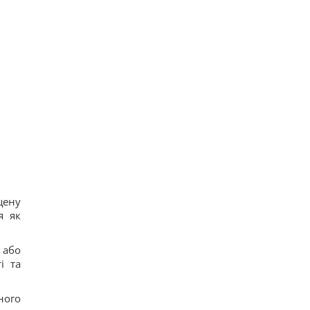
щену
я як
 або
і та
ного