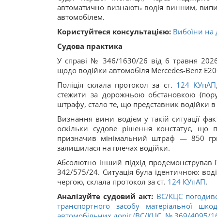
автоматично визнають водія винним, випи
автомобілем.
Користуйтеся консультацією:
Вибоїни на 
Судова практика
У справі № 346/1630/26 від 6 травня 202
щодо водійки автомобіля Mercedes-Benz E200
Поліція склала протокол за ст.
124
КУпАП
стежити за дорожньою обстановкою (пор
штрафу, стало те, що представник водійки в
Визнання вини водієм у такій ситуації фак
оскільки судове рішення констатує, що 
призначив мінімальний штраф — 850 грн
залишилася на плечах водійки.
Абсолютно інший підхід продемонстрував Г
342/575/24. Ситуація була ідентичною: воді
чергою, склала протокол за ст.
124
КУпАП
.
Аналізуйте судовий акт:
ВС/КЦС погодивс
транспортного засобу матеріальної шко
автомобільних доріг (ВС/КЦС,
№ 369/4095/1