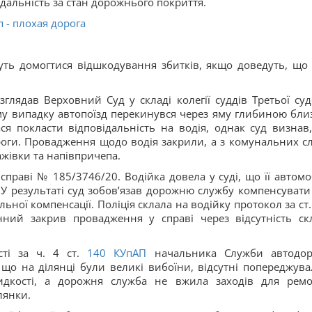
ідальність за стан дорожнього покриття.
 - плохая дорога
уть домогтися відшкодування збитків, якщо доведуть, що
озглядав Верховний Суд у складі колегії суддів Третьої суд
ому випадку автопоїзд перекинувся через яму глибиною бли
ся покласти відповідальність на водія, однак суд визнав
оги. Провадження щодо водія закрили, а з комунальних с
жівки та напівпричепа.
справі № 185/3746/20. Водійка довела у суді, що її автомо
 У результаті суд зобов’язав дорожню службу компенсувати
ьної компенсації. Поліція склала на водійку протокол за ст.
ний закрив провадження у справі через відсутність ск
ті за ч. 4 ст.
140
КУпАП
начальника Служби автодор
 що на ділянці були великі вибоїни, відсутні попереджува
дкості, а дорожня служба не вжила заходів для ремо
лянки.