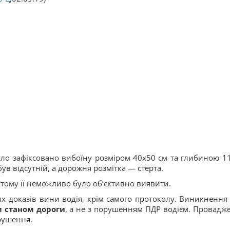
уло зафіксовано вибоїну розміром 40х50 см та глибиною 11
ув відсутній, а дорожня розмітка — стерта.
 тому її неможливо було об’єктивно виявити.
их доказів вини водія, крім самого протоколу. Виникнення
 станом дороги
, а не з порушенням ПДР водієм. Провадж
орушення.