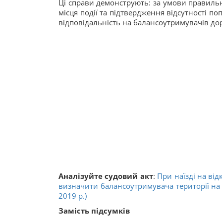
Ці справи демонструють: за умови правильн
місця події та підтвердження відсутності п
відповідальність на балансоутримувачів дор
Аналізуйте судовий акт
:
При наїзді на ві
визначити балансоутримувача території на 
2019 р.)
Замість підсумків