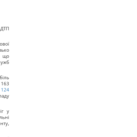
 ДТП
ової
зько
, що
лужб
біль
 163
124
ладу
іг у
льні
нту,