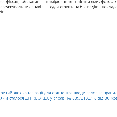
ої фіксації обставин — вимірювання глибини ями, фотофікс
опереджувальних знаків — суди стають на бік водіїв і поклад
іг.
дкритий люк каналізації для стягнення шкоди головне прави
якій сталося ДТП (ВС/КЦС у справі № 639/2132/18 від 30 жо