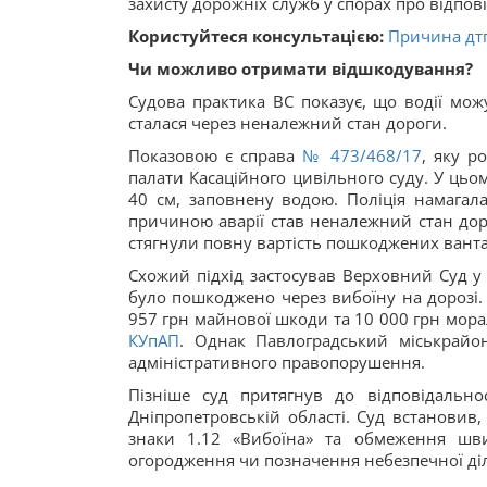
захисту дорожніх служб у спорах про відпов
Користуйтеся консультацією:
Причина дтп
Чи можливо отримати відшкодування?
Судова практика ВС показує, що водії мож
сталася через неналежний стан дороги.
Показовою є справа
№ 473/468/17
, яку р
палати Касаційного цивільного суду. У ць
40 см, заповнену водою. Поліція намагала
причиною аварії став неналежний стан дор
стягнули повну вартість пошкоджених ванта
Схожий підхід застосував Верховний Суд у 
було пошкоджено через вибоїну на дорозі.
957 грн майнової шкоди та 10 000 грн морал
КУпАП
. Однак Павлоградський міськрайон
адміністративного правопорушення.
Пізніше суд притягнув до відповідальнос
Дніпропетровській області. Суд встановив,
знаки 1.12 «Вибоїна» та обмеження шви
огородження чи позначення небезпечної ді