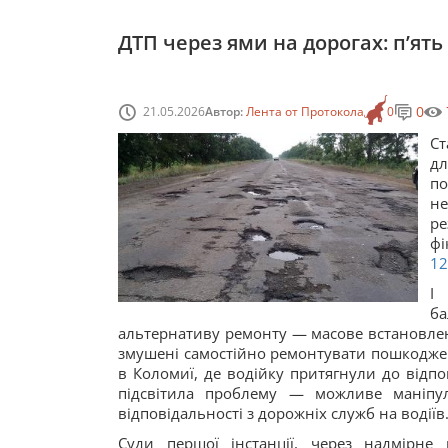
ДТП через ями на дорогах: пʼять
0
21.05.2026
Автор:
Лента от Протокола
0
Ст
дл
п
не
ре
фі
1
І
б
альтернативу ремонту — масове встановлен
змушені самостійно ремонтувати пошкоджен
в Коломиї, де водійку притягнули до відпо
підсвітила проблему — можливе маніпул
відповідальності з дорожніх служб на водіїв
Суди першої інстанції, через надмірн