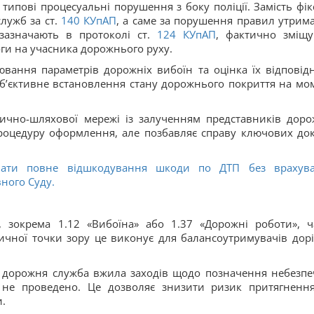
типові процесуальні порушення з боку поліції. Замість фікс
лужб за ст.
140
КУпАП
, а саме за порушення правил утрим
зазначають в протоколі ст.
124
КУпАП
, фактично зміщ
оги на учасника дорожнього руху.
ювання параметрів дорожніх вибоїн та оцінка їх відповідн
’єктивне встановлення стану дорожнього покриття на мо
ично-шляхової мережі із залученням представників доро
роцедуру оформлення, але позбавляє справу ключових док
мати повне відшкодування шкоди по ДТП без врахув
вного Суду.
, зокрема 1.12 «Вибоїна» або 1.37 «Дорожні роботи», ч
чної точки зору це виконує для балансоутримувачів дорі
 дорожня служба вжила заходів щодо позначення небезпе
 не проведено. Це дозволяє знизити ризик притягненн
и.