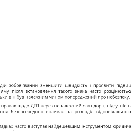
одій зобов’язаний зменшити швидкість і проявити підви
 яму після встановлення такого знака часто розцінюєтьс
ільки він був належним чином попереджений про небезпеку.
справах щодо ДТП через неналежний стан доріг, відсутність
ння безпосередньо впливає на розподіл відповідальност
випадках часто виступає найдешевшим інструментом юридич