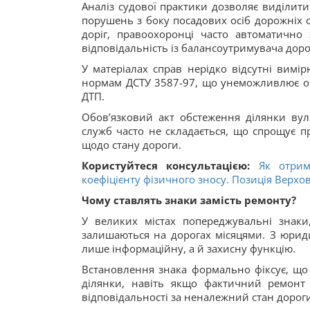
Аналіз судової практики дозволяє виділити 
порушень з боку посадових осіб дорожніх с
доріг, правоохоронці часто автоматично 
відповідальність із балансоутримувача дор
У матеріалах справ нерідко відсутні вимір
нормам ДСТУ 3587-97, що унеможливлює об
ДТП.
Обов’язковий акт обстеження ділянки вул
служб часто не складається, що спрощує п
щодо стану дороги.
Користуйтеся консультацією:
Як отри
коефіцієнту фізичного зносу. Позиція Верхо
Чому ставлять знаки замість ремонту?
У великих містах попереджувальні знаки
залишаються на дорогах місяцями. З юриди
лише інформаційну, а й захисну функцію.
Встановлення знака формально фіксує, що
ділянки, навіть якщо фактичний ремонт
відповідальності за неналежний стан дорог