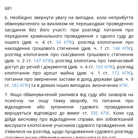
681
6. Необхідно звернути увагу на випадки, коли неприбуття
обвинуваченого за викликом не перешкоджає проведенню
засідання без його участі: при розгляді питання про
передання кримінального провадження з одного суду до
іншого (див. ч. 4 ст.
34
КПК
), розгляд клопотання про
накладення грошового стягнення (див. ч. 1 ст.
146
КПК
),
розгляд клопотання про скасування грошового стягнення
(див. ч. 2 ст.
147
КПК
), розгляд клопотань про тимчасовий
доступ до речей і документів (див. ч. 4 ст.
163
КПК
), розгляд
клопотання про арешт майна (див. ч. 1 ст.
172
КПК
),
питання про звернення застави в дохід держави (див. ч. 9
ст.
182
КПК
) та в деяких інших випадках, визначених
КПК
.
7. Якщо обвинувачений ухилився від суду або захворів на
психічну чи іншу тяжку хворобу, то питання про
відкладення або зупинення судового провадження
вирішується відповідно до вимог ст.
335
КПК
. Коли суд
дійде висновку про відкладення справи, він зобов'язаний
вислухати клопотання учасників судового провадження, які
з'явилися на розгляд, щодо продовження судового розгляду
стосовно інших обвинувачених і вирішити їх по суті.