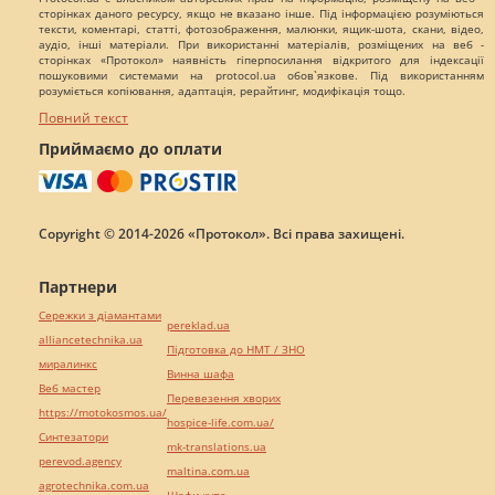
сторінках даного ресурсу, якщо не вказано інше. Під інформацією розуміються
тексти, коментарі, статті, фотозображення, малюнки, ящик-шота, скани, відео,
аудіо, інші матеріали. При використанні матеріалів, розміщених на веб -
сторінках «Протокол» наявність гіперпосилання відкритого для індексації
пошуковими системами на protocol.ua обов`язкове. Під використанням
розуміється копіювання, адаптація, рерайтинг, модифікація тощо.
Повний текст
Приймаємо до оплати
Copyright © 2014-2026 «Протокол». Всі права захищені.
Партнери
Сережки з діамантами
pereklad.ua
alliancetechnika.ua
Підготовка до НМТ / ЗНО
миралинкс
Винна шафа
Веб мастер
Перевезення хворих
https://motokosmos.ua/
hospice-life.com.ua/
Синтезатори
mk-translations.ua
perevod.agency
maltina.com.ua
agrotechnika.com.ua