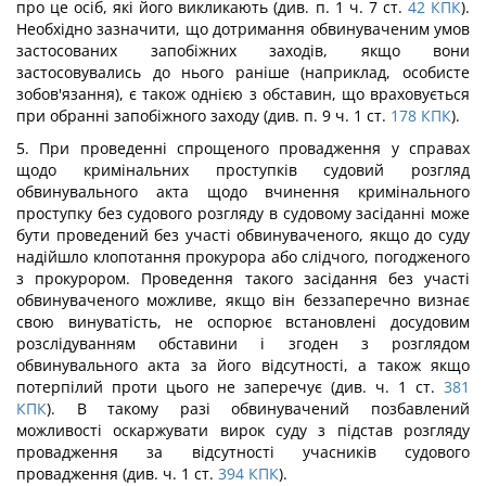
про це осіб, які його викликають (див. п. 1 ч. 7 ст.
42
КПК
).
Необхідно зазначити, що дотримання обвинуваченим умов
застосованих запобіжних заходів, якщо вони
застосовувались до нього раніше (наприклад, особисте
зобов'язання), є також однією з обставин, що враховується
при обранні запобіжного заходу (див. п. 9 ч. 1 ст.
178
КПК
).
5. При проведенні спрощеного провадження у справах
щодо кримінальних проступків судовий розгляд
обвинувального акта щодо вчинення кримінального
проступку без судового розгляду в судовому засіданні може
бути проведений без участі обвинуваченого, якщо до суду
надійшло клопотання прокурора або слідчого, погодженого
з прокурором. Проведення такого засідання без участі
обвинуваченого можливе, якщо він беззаперечно визнає
свою винуватість, не оспорює встановлені досудовим
розслідуванням обставини і згоден з розглядом
обвинувального акта за його відсутності, а також якщо
потерпілий проти цього не заперечує (див. ч. 1 ст.
381
КПК
). В такому разі обвинувачений позбавлений
можливості оскаржувати вирок суду з підстав розгляду
провадження за відсутності учасників судового
провадження (див. ч. 1 ст.
394
КПК
).