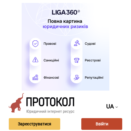
UA
Зареєструватися
Ввійти