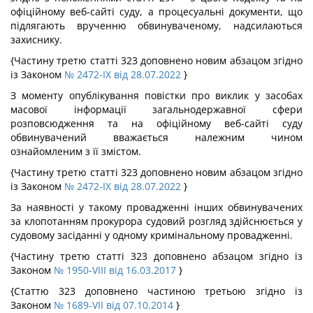
офіційному веб-сайті суду, а процесуальні документи, що
підлягають врученню обвинуваченому, надсилаються
захиснику.
{Частину третю статті 323 доповнено новим абзацом згідно
із Законом
№ 2472-IX від 28.07.2022
}
З моменту опублікування повістки про виклик у засобах
масової інформації загальнодержавної сфери
розповсюдження та на офіційному веб-сайті суду
обвинувачений вважається належним чином
ознайомленим з її змістом.
{Частину третю статті 323 доповнено новим абзацом згідно
із Законом
№ 2472-IX від 28.07.2022
}
За наявності у такому провадженні інших обвинувачених
за клопотанням прокурора судовий розгляд здійснюється у
судовому засіданні у одному кримінальному провадженні.
{Частину третю статті 323 доповнено абзацом згідно із
Законом
№ 1950-VIII від 16.03.2017
}
{Статтю 323 доповнено частиною третьою згідно із
Законом
№ 1689-VII від 07.10.2014
}