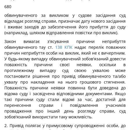
680
обвинуваченого за викликом у судове засідання суд
відкладає розгляд справи, призначає дату нового засідання
і вживає заходів до забезпечення його прибуття до суду
(наприклад, шляхом відправлення повістки про виклик).
Закон вимагає з'ясування причини неприбуття
обвинуваченого тау ст.
138
КПК
надає перелік поважних
причин неприбуття особи на виклик, який не є вичерпним.
У будь-якому випадку обвинувачений зобов'язаний довести
поважність причини своєї неявки, оскільки в
протилежному випадку суд своєю ухвалою може
постановити рішення про привід обвинуваченого та/або
ухвалу про накладення на нього грошового стягнення.
Поважність причини неявки повинна бути доведена до
відома суду і засвідчена відповідними документами. Якщо
такі причини суду стали відомі за час, достатній для
перенесення справи і повідомлення учасників
провадження про інший день розгляду справи, суд
зобов'язаний використати таку можливість.
2. Привід полягає у примусовому супроводженні особи, до