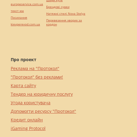
Шафи купе
europeservice.com.ua
Брендові сумки
текст юа
Натяжні стелі Nova Stelya
Посилання
Перевезення хворих за
kievperevod.com.ua
кордон
Про проект
Реклама на "Протокол"
"Протокол" без реклами!
Карта сайту
Тендер на юридичну послугу
Угода користувача
Допомогти ресурсу "Протокол"
Кредит онлайн
iGaming Protocol