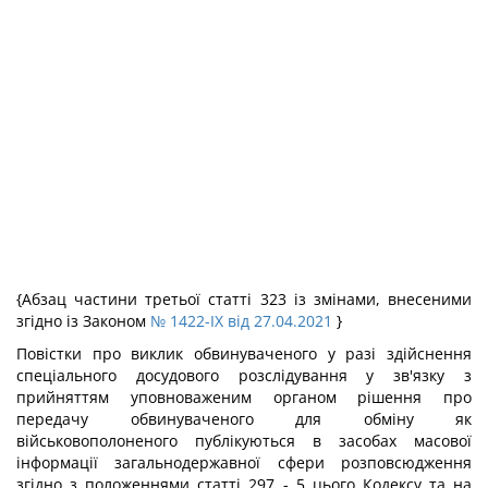
{Абзац частини третьої статті 323 із змінами, внесеними
згідно із Законом
№ 1422-IX від 27.04.2021
}
Повістки про виклик обвинуваченого у разі здійснення
спеціального досудового розслідування у зв'язку з
прийняттям уповноваженим органом рішення про
передачу обвинуваченого для обміну як
військовополоненого публікуються в засобах масової
інформації загальнодержавної сфери розповсюдження
згідно з положеннями статті 297 - 5 цього Кодексу та на