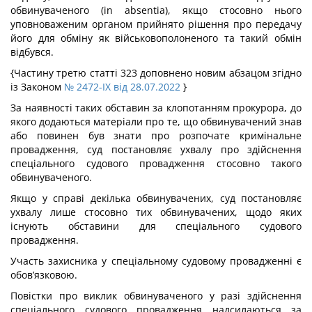
обвинуваченого (in absentia), якщо стосовно нього
уповноваженим органом прийнято рішення про передачу
його для обміну як військовополоненого та такий обмін
відбувся.
{Частину третю статті 323 доповнено новим абзацом згідно
із Законом
№ 2472-IX від 28.07.2022
}
За наявності таких обставин за клопотанням прокурора, до
якого додаються матеріали про те, що обвинувачений знав
або повинен був знати про розпочате кримінальне
провадження, суд постановляє ухвалу про здійснення
спеціального судового провадження стосовно такого
обвинуваченого.
Якщо у справі декілька обвинувачених, суд постановляє
ухвалу лише стосовно тих обвинувачених, щодо яких
існують обставини для спеціального судового
провадження.
Участь захисника у спеціальному судовому провадженні є
обов’язковою.
Повістки про виклик обвинуваченого у разі здійснення
спеціального судового провадження надсилаються за