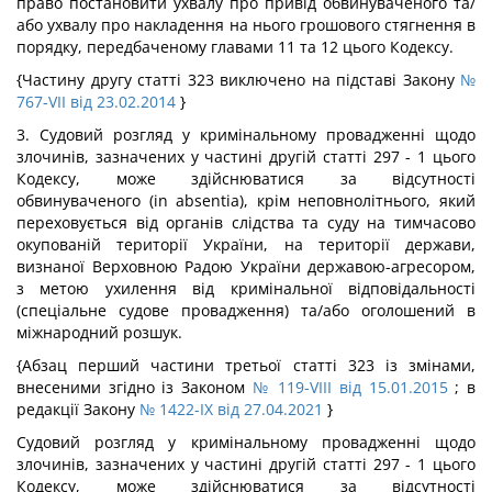
право постановити ухвалу про привід обвинуваченого та/
або ухвалу про накладення на нього грошового стягнення в
порядку, передбаченому главами 11 та 12 цього Кодексу.
{Частину другу статті 323 виключено на підставі Закону
№
767-VII від 23.02.2014
}
3. Судовий розгляд у кримінальному провадженні щодо
злочинів, зазначених у частині другій статті 297 - 1 цього
Кодексу, може здійснюватися за відсутності
обвинуваченого (in absentia), крім неповнолітнього, який
переховується від органів слідства та суду на тимчасово
окупованій території України, на території держави,
визнаної Верховною Радою України державою-агресором,
з метою ухилення від кримінальної відповідальності
(спеціальне судове провадження) та/або оголошений в
міжнародний розшук.
{Абзац перший частини третьої статті 323 із змінами,
внесеними згідно із Законом
№ 119-VIII від 15.01.2015
; в
редакції Закону
№ 1422-IX від 27.04.2021
}
Судовий розгляд у кримінальному провадженні щодо
злочинів, зазначених у частині другій статті 297 - 1 цього
Кодексу, може здійснюватися за відсутності