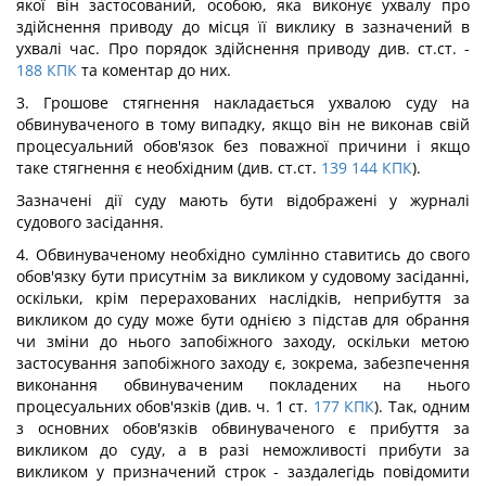
якої він застосований, особою, яка виконує ухвалу про
здійснення приводу до місця її виклику в зазначений в
ухвалі час. Про порядок здійснення приводу див. ст.ст.
-
188
КПК
та коментар до них.
3. Грошове стягнення накладається ухвалою суду на
обвинуваченого в тому випадку, якщо він не виконав свій
процесуальний обов'язок без поважної причини і якщо
таке стягнення є необхідним (див. ст.ст.
139
144
КПК
).
Зазначені дії суду мають бути відображені у журналі
судового засідання.
4. Обвинуваченому необхідно сумлінно ставитись до свого
обов'язку бути присутнім за викликом у судовому засіданні,
оскільки, крім перерахованих наслідків, неприбуття за
викликом до суду може бути однією з підстав для обрання
чи зміни до нього запобіжного заходу, оскільки метою
застосування запобіжного заходу є, зокрема, забезпечення
виконання обвинуваченим покладених на нього
процесуальних обов'язків (див. ч. 1 ст.
177
КПК
). Так, одним
з основних обов'язків обвинуваченого є прибуття за
викликом до суду, а в разі неможливості прибути за
викликом у призначений строк - заздалегідь повідомити