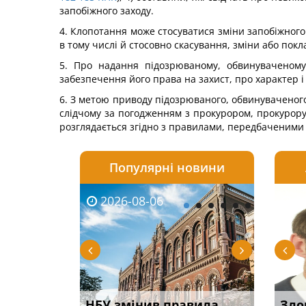
запобіжного заходу.
4. Клопотання може стосуватися зміни запобіжного 
в тому числі й стосовно скасування, зміни або пок
5. Про надання підозрюваному, обвинуваченому 
забезпечення його права на захист, про характер і 
6. З метою приводу підозрюваного, обвинуваченого 
слідчому за погодженням з прокурором, прокурору 
розглядається згідно з правилами, передбаченими 
Популярні новини
2026-08-06
2026-08-03
2026-
20
і
НБУ змінив правила
Водії можуть отримати
Якщо с
Зло