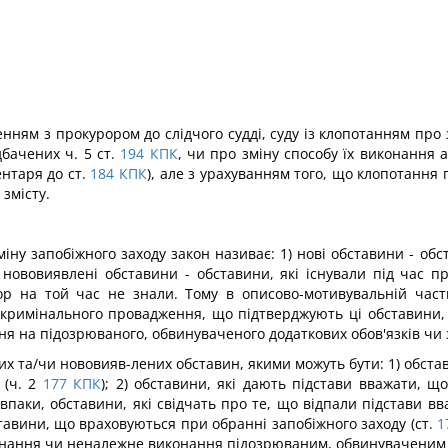
ням з прокурором до слідчого судді, суду із клопотанням про 
бачених ч. 5 ст.
194
КПК
, чи про зміну способу їх виконання
ентаря до ст.
184
КПК
), але з урахуванням того, що клопотання
 змісту.
іну запобіжного заходу закон називає: 1) нові обставини - об
) нововиявлені обставини - обставини, які існували під час 
рор на той час не знали. Тому в описово-мотивувальній части
кримінального провадження, що підтверджують ці обставини, по
ня на підозрюваного, обвинуваченого додаткових обов'язків чи 
х та/чи нововияв-лених обставин, якими можуть бути: 1) обстав
 (ч. 2
177
КПК
); 2) обставини, які дають підстави вважати, 
авпаки, обставини, які свідчать про те, що відпали підстави 
тавини, що враховуються при обранні запобіжного заходу (ст.
1
виконання чи неналежне виконання підозрюваним, обвинуваченим