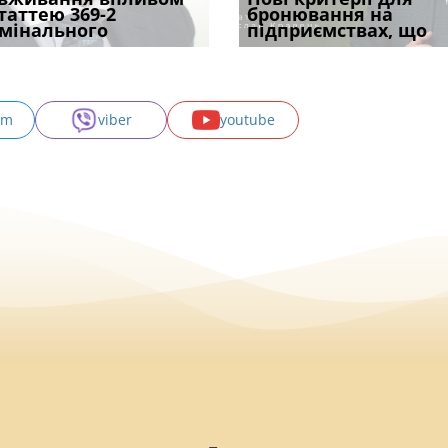
одування шкоди
статтею 369-2
ШІ, а хто зароблятиме
проставляється
відстрочки за іншою
бронювання на
підтвердив, що 
с
мінального
міль
апостиль: пер
підставою: нов
підприємствах, що
може скас
am
viber
youtube