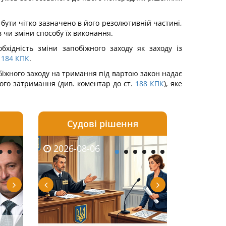
 бути чітко зазначено в його резолютивній частині,
 чи зміни способу їх виконання.
хідність зміни запобіжного заходу як заходу із
184
КПК
.
обіжного заходу на тримання під вартою закон надає
ого затримання (див. коментар до ст.
188
КПК
), яке
Судові рішення
2026-08-05
2026-08-03
2026-06-08
2026-08-06
2026-08-05
2026-08-03
2026-06-01
2026-08-0
тично
Суд оштрафував
Огляд практики ВС від
Вимога кредитора до
Чоловік помер, але
ФУНДАМЕНТАЛЬН
Скасування
Якщо особа