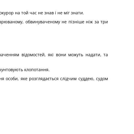
курор на той час не знав і не міг знати.
дозрюваному, обвинуваченому не пізніше ніж за три
значенням відомостей, які вони можуть надати, та
ґрунтовують клопотання.
я особи, яке розглядається слідчим суддею, судом