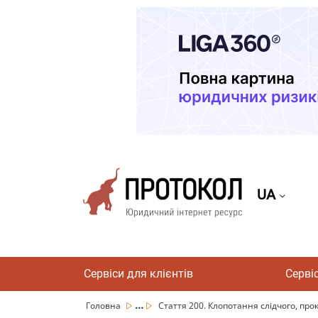
UA
Сервіси для клієнтів
Серві
...
Головна
Стаття 200. Клопотання слідчого, прок