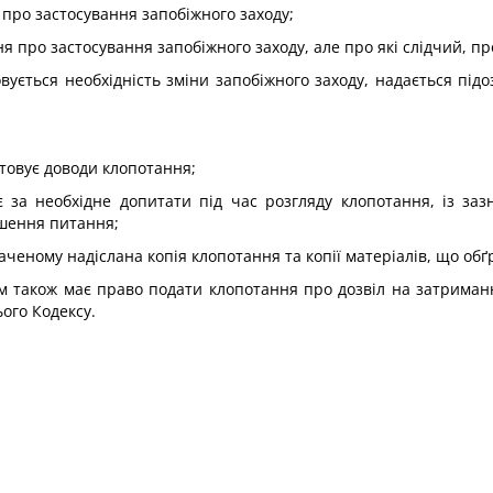
про застосування запобіжного заходу;
 про застосування запобіжного заходу, але про які слідчий, про
овується необхідність зміни запобіжного заходу, надається пі
нтовує доводи клопотання;
ає за необхідне допитати під час розгляду клопотання, із за
ішення питання;
аченому надіслана копія клопотання та копії матеріалів, що об
м також має право подати клопотання про дозвіл на затриманн
ого Кодексу.