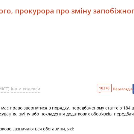
ого, прокурора про зміну запобіжно
10370
ІСТ)
Інши кодекси
Переглядів
має право звернутися в порядку, передбаченому статтею 184 цьо
асування, зміну або покладення додаткових обов’язків, передба
язково зазначаються обставини, які: