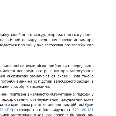
зміну запобіжного заходу, зокрема, про скасування,
 аналогічний порядку звернення з клопотанням про
 подається про зміну вже застосованого запобіжного
ставини, які виникли після прийняття попереднього
прийняття попереднього рішення про застосування
ні обов'язково зазначаються вказані нові та/або
требу зміни на їх підставі запобіжного заходу, в
зміни способу їх виконання.
ини, пов'язані з наявністю обгрунтованої підозри у
що підозрюваний, обвинувачений, засуджений може
вважати можливим ризик вчинення ним дій, які були
78
КПК
) та конкретного його виду (ст.ст.
179
180
181
 умов застосованого до нього попереднім рішенням