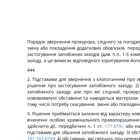
Порядок звернення прокурора, слідчого за погоджен
зміну або покладення додаткових обов'язків, перед
застосування запобіжних заходів (див. п.п. 1-5 ком
заходу, а це вимагає відповідного коригування його
444
2. Підставами для звернення з клопотанням про зм
рішення про застосування запобіжного заходу; 2
запобіжного заходу, але про які слідчий, проку
нововиявлені обставини та наводяться матеріали 
тому числі потребу скасування, зміни або покладен
3. Рішення приймається залежно від характеру нови
вчиненні особою кримінального правопорушення
здійснити дії, передбачені ч. 1 ст.
177
КПК
, або н
підставами для обрання запобіжного заходу; 3) обс
182
183
КПК
); 4) обставини, які свідчать про не