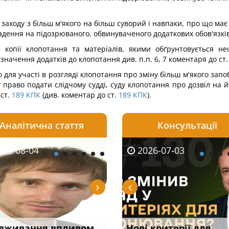
заходу з більш м'якого на більш суворий і навпаки, про що має
ладення на підозрюваного, обвинуваченого додаткових обов'язків
копії клопотання та матеріалів, якими обґрунтовується необ
значення додатків до клопотання див. п.п. 6, 7 коментаря до ст.
для участі в розгляді клопотання про зміну більш м'якого зап
право подати слідчому судді, суду клопотання про дозвіл на й
ст.
189
КПК
(див. коментар до ст.
189
КПК
).
Аналітична стаття
Консультації
08-06
26-08-04
2026-05-25
2026-08-06
2026-08-04
2026-07-03
2026-07-30
уд встановив для
вживання впливом
Кого з юристів замінить
Документи, на яких не
Переоформлення
Нові критерії для
Восьмий ААС фак