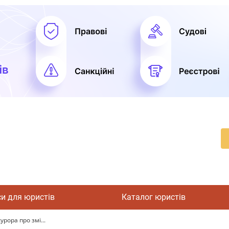
си для юристів
Каталог юристів
урора про змі...