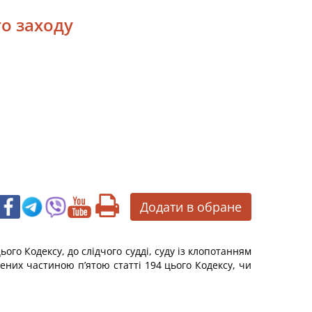
го заходу
Додати в обране
го Кодексу, до слідчого судді, суду із клопотанням
чених частиною п’ятою статті 194 цього Кодексу, чи