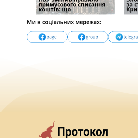
способом
примусового списання
компенсацію за
відшк
за 
вих
коштів: що
незаконні дії
наявні
Кри
Ми в соціальних мережах:
page
group
telegr