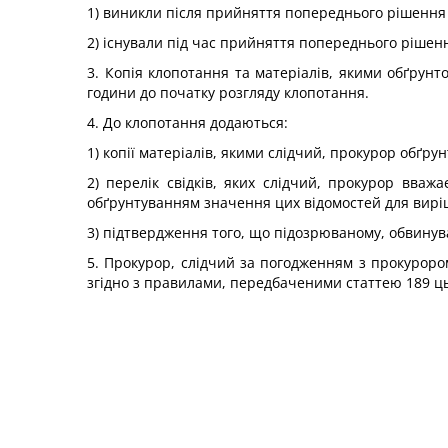
1) виникли після прийняття попереднього рішення 
2) існували під час прийняття попереднього рішення
3. Копія клопотання та матеріалів, якими обґрунт
години до початку розгляду клопотання.
4. До клопотання додаються:
1) копії матеріалів, якими слідчий, прокурор обґру
2) перелік свідків, яких слідчий, прокурор вваж
обґрунтуванням значення цих відомостей для вир
3) підтвердження того, що підозрюваному, обвинув
5. Прокурор, слідчий за погодженням з прокуроро
згідно з правилами, передбаченими статтею 189 ць