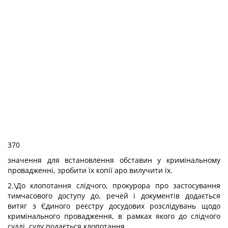
370
значення для встановлення обставин у кримінальному
провадженні, зробити їх копії аро вилучити їх.
2.\До клопотання слідчого, прокурора про застосування
тимчасового доступу до, речей і документів додається
витяг з Єдиного реєстру досудових розслідувань щодо
кримінального провадження, в рамках якого до слідчого
судді, суду подається клопотання.