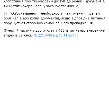
клопотання про тимчасовий доступ до речей і документів,
які містять охоронювану законом таємницю;
7) обґрунтування необхідності вилучення речей і
оригіналів або копій документів, якщо відповідне питання
порушується стороною кримінального провадження.
{Пункт 7 частини другої статті 160 із змінами, внесеними
згідно із Законом
№ 2213-VIII від 16.11.2017
}