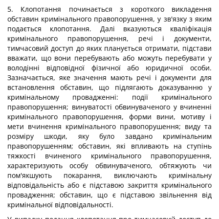
5. Клопотання починається з короткого викладення
обставин кримінального правопорушення, у зв'язку з яким
подається клопотання. Далі вказуються кваліфікація
кримінального правопорушення, речі і документи,
тимчасовий доступ до яких планується отримати, підстави
вважати, що вони перебувають або можуть перебувати у
володінні відповідної фізичної або юридичної особи.
Зазначається, яке значення мають речі і документи для
встановлення обставин, що підлягають доказуванню у
кримінальному провадженні: події кримінального
правопорушення; винуватості обвинуваченого у вчиненні
кримінального правопорушення, форми вини, мотиву і
мети вчинення кримінального правопорушення; виду та
розміру шкоди, яку було завдано кримінальним
правопорушенням; обставин, які впливають на ступінь
тяжкості вчиненого кримінального правопорушення,
характеризують особу обвинуваченого, обтяжують чи
пом'якшують покарання, виключають кримінальну
відповідальність або є підставою закриття кримінального
провадження; обставин, що є підставою звільнення від
кримінальної відповідальності.