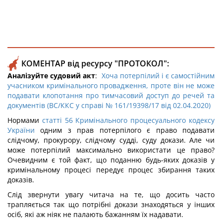
КОМЕНТАР від ресурсу "ПРОТОКОЛ":
Аналізуйте судовий акт
:
Хоча потерпілий і є самостійним
учасником кримінального провадження, проте він не може
подавати клопотання про тимчасовий доступ до речей та
документів (ВС/ККС у справі № 161/19398/17 від 02.04.2020)
Нормами
статті 56 Кримінального процесуального кодексу
України
одним з прав потерпілого є право подавати
слідчому, прокурору, слідчому судді, суду докази. Але чи
може потерпілий максимально використати це право?
Очевидним є той факт, що поданню будь-яких доказів у
кримінальному процесі передує процес збирання таких
доказів.
Слід звернути увагу читача на те, що досить часто
трапляється так що потрібні докази знаходяться у інших
осіб, які аж ніяк не палають бажанням їх надавати.