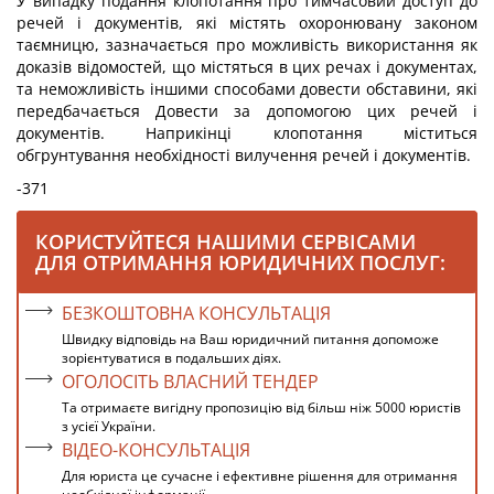
У випадку подання клопотання про тимчасовий доступ до
речей і документів, які містять охоронювану законом
таємницю, зазначається про можливість використання як
доказів відомостей, що містяться в цих речах і документах,
та неможливість іншими способами довести обставини, які
передбачається Довести за допомогою цих речей і
документів. Наприкінці клопотання міститься
обгрунтування необхідності вилучення речей і документів.
-371
КОРИСТУЙТЕСЯ НАШИМИ СЕРВІСАМИ
ДЛЯ ОТРИМАННЯ ЮРИДИЧНИХ ПОСЛУГ:
БЕЗКОШТОВНА КОНСУЛЬТАЦІЯ
Швидку відповідь на Ваш юридичний питання допоможе
зорієнтуватися в подальших діях.
ОГОЛОСІТЬ ВЛАСНИЙ ТЕНДЕР
Та отримаєте вигідну пропозицію від більш ніж 5000 юристів
з усієї України.
ВІДЕО-КОНСУЛЬТАЦІЯ
Для юриста це сучасне і ефективне рішення для отримання