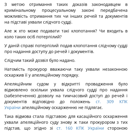
З метою отримання таких доказів законодавцем в
кримінальному процесуальному законі передбачена
можливість отримання тих чи інших речей та документів
на підставі ухвали слідчого судді.
Але ж хто може подавати такі клопотання? Чи входить в
коло таких осіб потерпілий?
У даній справі потерпілий подав клопотання слідчому судді
про надання доступу до речей і документів.
Слідчим такий дозвіл було надано.
Натомість прокурор вважаючи таку ухвали незаконною
оскаржив її у апеляційному порядку.
Апеляційним судом у відкритті провадження було
відмовлено оскільки ухвала слідчого судді про надання
(забезпечення) дозволу на тимчасовий доступ до речей і
документів відповідно до положень
ст. 309 КПК
України
апеляційному оскарженню не підлягає.
Така відмова стала підставою для касаційного оскарження
ухвали апеляційного суду знову ж таки прокурором з тих
підстав, що згідно зі
ст. 160 КПК України
стороною