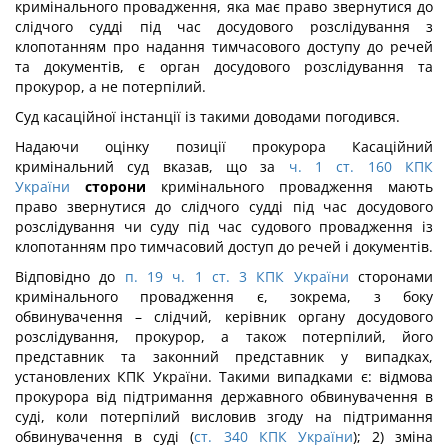
кримінального провадження, яка має право звернутися до
слідчого судді під час досудового розслідування з
клопотанням про надання тимчасового доступу до речей
та документів, є орган досудового розслідування та
прокурор, а не потерпілий.
Суд касаційної інстанції із такими доводами погодився.
Надаючи оцінку позиції прокурора Касаційний
кримінальний суд вказав, що за
ч. 1 ст. 160 КПК
України
сторони
кримінального провадження мають
право звернутися до слідчого судді під час досудового
розслідування чи суду під час судового провадження із
клопотанням про тимчасовий доступ до речей і документів.
Відповідно до
п. 19 ч. 1 ст. 3 КПК України
сторонами
кримінального провадження є, зокрема, з боку
обвинувачення – слідчий, керівник органу досудового
розслідування, прокурор, а також потерпілий, його
представник та законний представник у випадках,
установлених КПК України. Такими випадками є: відмова
прокурора від підтримання державного обвинувачення в
суді, коли потерпілий висловив згоду на підтримання
обвинувачення в суді (
ст. 340 КПК України
); 2) зміна