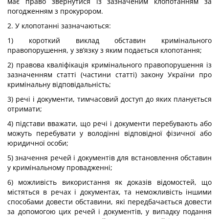
має право звернутися із зазначеним клопотанням за
погодженням з прокурором.
2. У клопотанні зазначаються:
1) короткий виклад обставин кримінального
правопорушення, у зв’язку з яким подається клопотання;
2) правова кваліфікація кримінального правопорушення із
зазначенням статті (частини статті) закону України про
кримінальну відповідальність;
3) речі і документи, тимчасовий доступ до яких планується
отримати;
4) підстави вважати, що речі і документи перебувають або
можуть перебувати у володінні відповідної фізичної або
юридичної особи;
5) значення речей і документів для встановлення обставин
у кримінальному провадженні;
6) можливість використання як доказів відомостей, що
містяться в речах і документах, та неможливість іншими
способами довести обставини, які передбачається довести
за допомогою цих речей і документів, у випадку подання