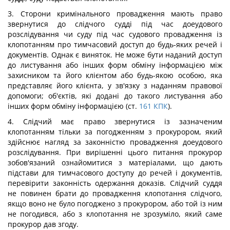
3. Сторони кримінального провадження мають право
звернутися до слідчого судді під час доеудового
розслідування чи суду під час судового провадження із
клопотанням про тимчасовий доступ до будь-яких речей і
документів. Однак є виняток. Не може бути наданий доступ
до листування або інших форм обміну інформацією між
захисником та його клієнтом або будь-якою особою, яка
представляє його клієнта, у зв'язку з наданням правової
допомоги; об'єктів, які додані до такого листування або
інших форм обміну інформацією (ст.
161
КПК
).
4. Слідчий має право звернутися із зазначеним
клопотанням тільки за погодженням з прокурором, який
здійснює нагляд за законністю провадження доеудового
розслідування. При вирішенні цього питання прокурор
зобов'язаний ознайомитися з матеріалами, що дають
підстави для тимчасового доступу до речей і документів,
перевірити законність одержання доказів. Слідчий суддя
не повинен брати до провадження клопотання слідчого,
якщо воно не було погоджено з прокурором, або той із ним
не погодився, або з клопотання не зрозуміло, який саме
прокурор дав згоду.