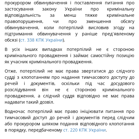
прокурором обвинувачення і поставлення питання про
застосування закону України про кримінальну
відповідальність за менш тяжке кримінальне
правопорушення, чи про зменшення обсягу
обвинувачення, коли потерпілий висловив згоду на
підтримання обвинувачення у раніше пред`явленому
обсязі (
ст. 338 КПК України
).
В усіх інших випадках потерпілий не є стороною
кримінального провадження і займає самостійну позицію
як учасник кримінального провадження.
Отже, потерпілий не має права звертатися до слідчого
судді з клопотанням про надання тимчасового доступу до
речей і документів, оскільки під час досудового
розслідування він не є стороною кримінального
провадження, а слідчий суддя відповідно не має права
надавати такий дозвіл.
Водночас потерпілий має право ініціювати питання про
тимчасовий доступ до речей і документів перед слідчим
або прокурором шляхом подання відповідного клопотання
в порядку, передбаченому
ст. 220 КПК України
.