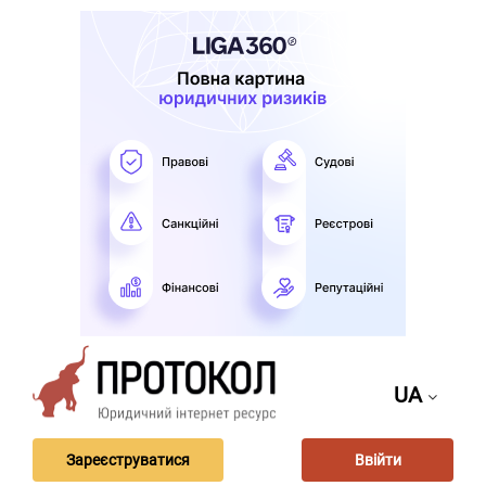
UA
Зареєструватися
Ввійти