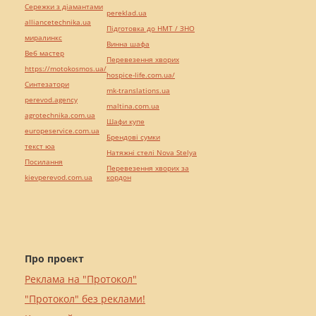
Сережки з діамантами
pereklad.ua
alliancetechnika.ua
Підготовка до НМТ / ЗНО
миралинкс
Винна шафа
Веб мастер
Перевезення хворих
https://motokosmos.ua/
hospice-life.com.ua/
Синтезатори
mk-translations.ua
perevod.agency
maltina.com.ua
agrotechnika.com.ua
Шафи купе
europeservice.com.ua
Брендові сумки
текст юа
Натяжні стелі Nova Stelya
Посилання
Перевезення хворих за
kievperevod.com.ua
кордон
Про проект
Реклама на "Протокол"
"Протокол" без реклами!