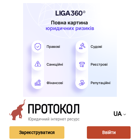
UA
Зареєструватися
Ввійти