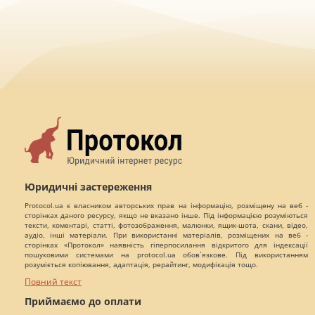
Юридичні застереження
Protocol.ua є власником авторських прав на інформацію, розміщену на веб -
сторінках даного ресурсу, якщо не вказано інше. Під інформацією розуміються
тексти, коментарі, статті, фотозображення, малюнки, ящик-шота, скани, відео,
аудіо, інші матеріали. При використанні матеріалів, розміщених на веб -
сторінках «Протокол» наявність гіперпосилання відкритого для індексації
пошуковими системами на protocol.ua обов`язкове. Під використанням
розуміється копіювання, адаптація, рерайтинг, модифікація тощо.
Повний текст
Приймаємо до оплати