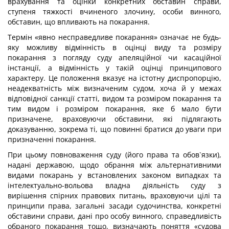
врахування та оцінки конкретних обставин справи,
ступеня тяжкості вчиненого злочину, особи винного,
обставин, що впливають на покарання.
Термін «явно несправедливе покарання» означає не будь-
яку можливу відмінність в оцінці виду та розміру
покарання з погляду суду апеляційної чи касаційної
інстанції, а відмінність у такій оцінці принципового
характеру. Це положення вказує на істотну диспропорцію,
неадекватність між визначеним судом, хоча й у межах
відповідної санкції статті, видом та розміром покарання та
тим видом і розміром покарання, яке б мало бути
призначене, враховуючи обставини, які підлягають
доказуванню, зокрема ті, що повинні братися до уваги при
призначенні покарання.
При цьому повноваження суду (його права та обов`язки),
надані державою, щодо обрання між альтернативними
видами покарань у встановлених законом випадках та
інтелектуально-вольова владна діяльність суду з
вирішення спірних правових питань, враховуючи цілі та
принципи права, загальні засади судочинства, конкретні
обставини справи, дані про особу винного, справедливість
обраного покарання тощо, визначають поняття «судова