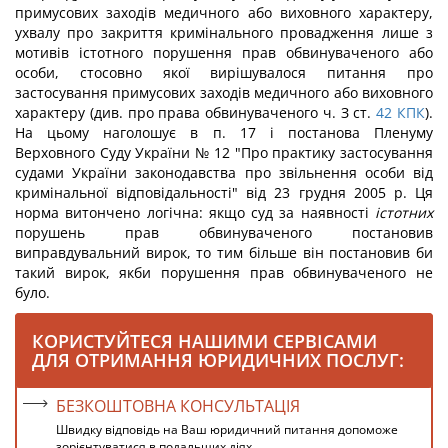
примусових заходів медичного або виховного характеру,
ухвалу про закриття кримінального провадження лише з
мотивів істотного порушення прав обвинуваченого або
особи, стосовно якої вирішувалося питання про
застосування примусових заходів медичного або виховного
характеру (див. про права обвинуваченого ч. З ст.
42
КПК
).
На цьому наголошує в п. 17 і постанова Пленуму
Верховного Суду України № 12 "Про практику застосування
судами України законодавства про звільнення особи від
кримінальної відповідальності" від 23 грудня 2005 р. Ця
норма витончено логічна: якщо суд за наявності
істотних
порушень прав обвинуваченого постановив
виправдувальний вирок, то тим більше він постановив би
такий вирок, якби порушення прав обвинуваченого не
було.
КОРИСТУЙТЕСЯ НАШИМИ СЕРВІСАМИ
ДЛЯ ОТРИМАННЯ ЮРИДИЧНИХ ПОСЛУГ:
БЕЗКОШТОВНА КОНСУЛЬТАЦІЯ
Швидку відповідь на Ваш юридичний питання допоможе
зорієнтуватися в подальших діях.