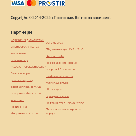
Copyright © 2014-2026 «Протокол». Всі права захищені.
Партнери
Сережки з діамантами
pereklad.ua
alliancetechnika.ua
Підготовка до НМТ / ЗНО
миралинкс
Винна шафа
Веб мастер
Перевезення хворих
https://motokosmos.ua/
hospice-life.com.ua/
Синтезатори
mk-translations.ua
perevod.agency
maltina.com.ua
agrotechnika.com.ua
Шафи купе
europeservice.com.ua
Брендові сумки
текст юа
Натяжні стелі Nova Stelya
Посилання
Перевезення хворих за
kievperevod.com.ua
кордон