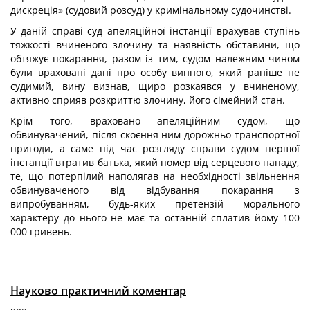
дискреція» (судовий розсуд) у кримінальному судочинстві.
У даній справі суд апеляційної інстанції врахував ступінь
тяжкості вчиненого злочину та наявність обставини, що
обтяжує покарання, разом із тим, судом належним чином
були враховані дані про особу винного, який раніше не
судимий, вину визнав, щиро розкаявся у вчиненому,
активно сприяв розкриттю злочину, його сімейний стан.
Крім того, враховано апеляційним судом, що
обвинувачений, після скоєння ним дорожньо-транспортної
пригоди, а саме під час розгляду справи судом першої
інстанції втратив батька, який помер від серцевого нападу,
те, що потерпілий наполягав на необхідності звільнення
обвинуваченого від відбування покарання з
випробуванням, будь-яких претензій морального
характеру до нього не має та останній сплатив йому 100
000 гривень.
Науково практичний коментар