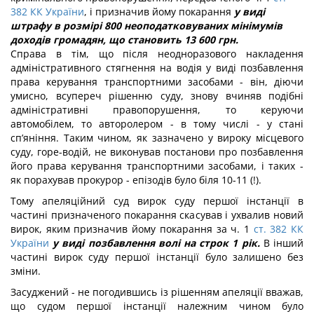
382 КК України
, і призначив йому покарання
у виді
штрафу в розмірі 800 неоподатковуваних мінімумів
доходів громадян, що становить 13 600 грн.
Справа в тім, що після неодноразового накладення
адміністративного стягнення на водія у виді позбавлення
права керування транспортними засобами - він, діючи
умисно, всупереч рішенню суду, знову вчиняв подібні
адміністративні правопорушення, то керуючи
автомобілем, то авторолером - в тому числі - у стані
сп’яніння. Таким чином, як зазначено у вироку місцевого
суду, горе-водій, не виконував постанови про позбавлення
його права керування транспортними засобами, і таких -
як порахував прокурор - епізодів було біля 10-11 (!).
Тому апеляційний суд вирок суду першої інстанції в
частині призначеного покарання скасував і ухвалив новий
вирок, яким призначив йому покарання за ч. 1
ст. 382 КК
України
у виді позбавлення волі на строк 1 рік.
В інший
частині вирок суду першої інстанції було залишено без
зміни.
Засуджений - не погодившись із рішенням апеляції вважав,
що судом першої інстанції належним чином було