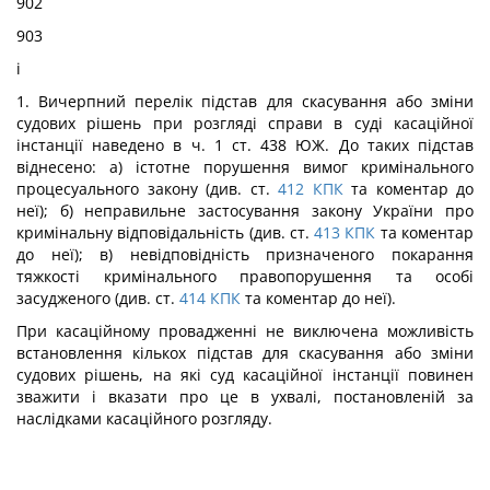
902
903
і
1. Вичерпний перелік підстав для скасування або зміни
судових рішень при розгляді справи в суді касаційної
інстанції наведено в ч. 1 ст. 438 ЮЖ. До таких підстав
віднесено: а) істотне порушення вимог кримінального
процесуального закону (див. ст.
412
КПК
та коментар до
неї); б) неправильне застосування закону України про
кримінальну відповідальність (див. ст.
413
КПК
та коментар
до неї); в) невідповідність призначеного покарання
тяжкості кримінального правопорушення та особі
засудженого (див. ст.
414
КПК
та коментар до неї).
При касаційному провадженні не виключена можливість
встановлення кількох підстав для скасування або зміни
судових рішень, на які суд касаційної інстанції повинен
зважити і вказати про це в ухвалі, постановленій за
наслідками касаційного розгляду.