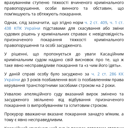
врахуванням ступеню тяжкості вчиненого кримінального
правопорушення, особи винного та обставин, що
пом'якшують та обтяжують покарання.
Однак, слід зазначити, що згідно норм
ч. 2 ст. 409
,
ч. 1 ст.
438 КПК України
підставами для скасування або зміни
судових рішень у кримінальних справах є невідповідність
призначеного покарання тяжкості кримінального
правопорушення та особі засудженого.
У рішенні, що пропонується до уваги Касаційним
кримінальним судом надано свій висновок про те, що ж
таке явно несправедливе покарання та «з чим його їдять».
У даній справі особу було засуджено за
ч. 2 ст. 286 КК
України
до 3 років позбавлення волі із позбавленням права
керування транспортними засобами строком на 2 роки.
Ухвалою апеляційного суду вказаний вирок змінено та
засудженого звільнено від відбування призначеного
покарання із випробуванням та іспитовим строком.
Прокурор вважаючи вказане покарання занадто м’яким, а
тому є явно несправедливим.