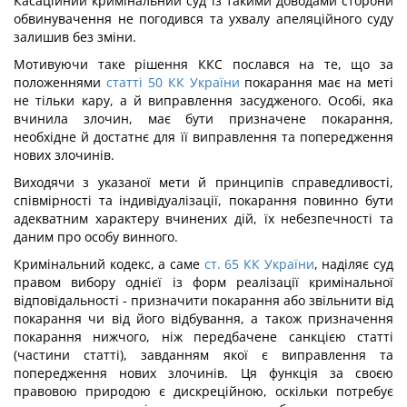
Касаційний кримінальний суд із такими доводами сторони
обвинувачення не погодився та ухвалу апеляційного суду
залишив без зміни.
Мотивуючи таке рішення ККС послався на те, що за
положеннями
статті 50 КК України
покарання має на меті
не тільки кару, а й виправлення засудженого. Особі, яка
вчинила злочин, має бути призначене покарання,
необхідне й достатнє для її виправлення та попередження
нових злочинів.
Виходячи з указаної мети й принципів справедливості,
співмірності та індивідуалізації, покарання повинно бути
адекватним характеру вчинених дій, їх небезпечності та
даним про особу винного.
Кримінальний кодекс, а саме
ст. 65 КК України
, наділяє суд
правом вибору однієї із форм реалізації кримінальної
відповідальності - призначити покарання або звільнити від
покарання чи від його відбування, а також призначення
покарання нижчого, ніж передбачене санкцією статті
(частини статті), завданням якої є виправлення та
попередження нових злочинів. Ця функція за своєю
правовою природою є дискреційною, оскільки потребує