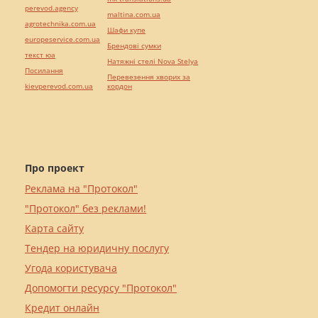
perevod.agency
maltina.com.ua
agrotechnika.com.ua
Шафи купе
europeservice.com.ua
Брендові сумки
текст юа
Натяжні стелі Nova Stelya
Посилання
Перевезення хворих за
kievperevod.com.ua
кордон
Про проект
Реклама на "Протокол"
"Протокол" без реклами!
Карта сайту
Тендер на юридичну послугу
Угода користувача
Допомогти ресурсу "Протокол"
Кредит онлайн