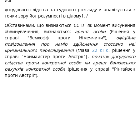
йог
досудового слідства та судового розгляду и аналізується з
точки зору йот розумності в цілому1. /
Обставинами, що визнаються ЄСПЛ як момент висунення
обвинувачення, визнаються:
арешт особи
(Рішення у
справі "Вемхофф проти Німеччини"),
офіційне
повідомлення про намір здійснення стосовно неї
кримінального переслідування
(глава
22
КПК
, рішення у
справі "Ноймайстер проти Австрії"|.
початок досудового
слідства проти конкретної особи чи арешт банківських
рахунків конкретної особи
(рішення у справі "Рінгайзен
проти Австрії").