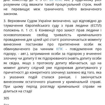
розумним слід вважати такий процесуальний строк, який
не перевищує меж граничного, тобто визначеного
законом.
3. Верховним Судом України визначено, що відповідно до
тлумачення Європейського суду з прав людини (ЄСПЛ)
положень п. 1 ст. 6 Конвенції про захист прав людини і
основоположних свобод тривалість кримінального
провадження для цілей цієї статті розпочинається
моменту
винесення постанови про притягнення особи як
обвинуваченого (за чинним
КПК
- повідомлення про
підозру, - авт.), затримання особи за підозрою у вчиненні
злочину чи допиту її як підозрюваного (навіть допиту особи
як свідка, якщо з протоколу допиту вбачається, що на
момент допиту слідчий уже підозрював допитуваного у
причетності до конкретного злочину) залежно від того, яка
з указаних подій сталася раніше, і закінчується
винесенням остаточного рішення у кримінальній справі.
При цьому період розгляду кримінальної справи не
ділиться на стадії
305