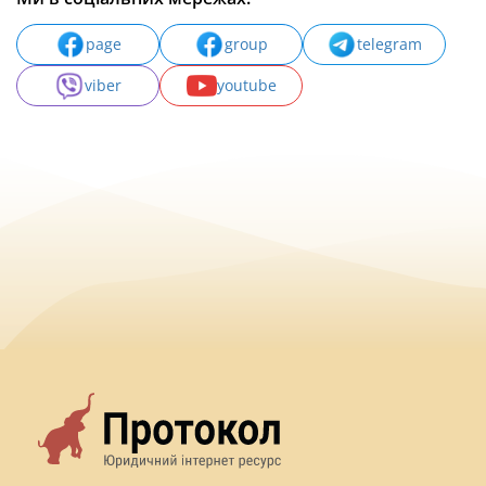
page
group
telegram
viber
youtube