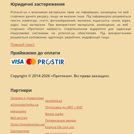
Юридичні застереження
Protocol.ua є власником авторських прав на інформацію, розміщену на веб -
сторінках даного ресурсу, якщо не вказано інше. Під інформацією розуміються
тексти, коментарі, статті, фотозображення, малюнки, ящик-шота, скани, відео,
аудіо, інші матеріали. При використанні матеріалів, розміщених на веб -
сторінках «Протокол» наявність гіперпосилання відкритого для індексації
пошуковими системами на protocol.ua обов`язкове. Під використанням
розуміється копіювання, адаптація, рерайтинг, модифікація тощо.
Повний текст
Приймаємо до оплати
Copyright © 2014-2026 «Протокол». Всі права захищені.
Партнери
Сережки з діамантами
pereklad.ua
alliancetechnika.ua
Підготовка до НМТ / ЗНО
миралинкс
Винна шафа
Веб мастер
Перевезення хворих
https://motokosmos.ua/
hospice-life.com.ua/
Синтезатори
mk-translations.ua