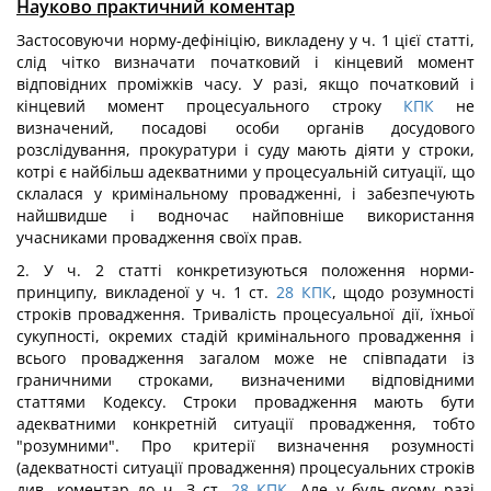
Науково практичний коментар
Застосовуючи норму-дефініцію, викладену у ч. 1 цієї статті,
слід чітко визначати початковий і кінцевий момент
відповідних проміжків часу. У разі, якщо початковий і
кінцевий момент процесуального строку
КПК
не
визначений, посадові особи органів досудового
розслідування, прокуратури і суду мають діяти у строки,
котрі є найбільш адекватними у процесуальній ситуації, що
склалася у кримінальному провадженні, і забезпечують
найшвидше і водночас найповніше використання
учасниками провадження своїх прав.
2. У ч. 2 статті конкретизуються положення норми-
принципу, викладеної у ч. 1 ст.
28
КПК
, щодо розумності
строків провадження. Тривалість процесуальної дії, їхньої
сукупності, окремих стадій кримінального провадження і
всього провадження загалом може не співпадати із
граничними строками, визначеними відповідними
статтями Кодексу. Строки провадження мають бути
адекватними конкретній ситуації провадження, тобто
"розумними". Про критерії визначення розумності
(адекватності ситуації провадження) процесуальних строків
див. коментар до ч. З ст.
28
КПК
. Але у будь-якому разі