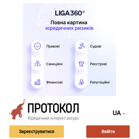
UA
Зареєструватися
Ввійти