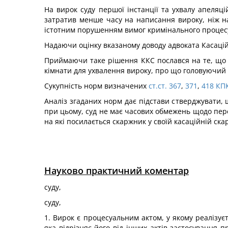
На вирок суду першої інстанції та ухвалу апеляц
затратив менше часу на написання вироку, ніж н
істотним порушенням вимог кримінального процесу
Надаючи оцінку вказаному доводу адвоката Касаці
Приймаючи таке рішення ККС послався на те, що
кімнати для ухвалення вироку, про що головуючий о
Сукупність норм визначених
ст.ст. 367
,
371
,
418 КП
Аналіз згаданих норм дає підстави стверджувати, 
при цьому, суд не має часових обмежень щодо переб
на які посилається скаржник у своїй касаційній скар
Науково практичний коментар
суду,
суду,
1. Вирок є процесуальним актом, у якому реалізує
яка відрізняє його від інших актів застосування 