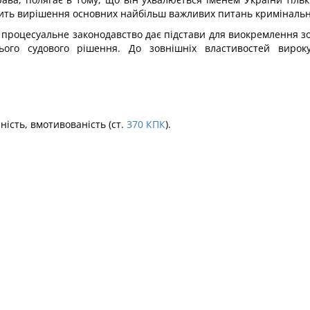
стить вирішення основних найбільш важливих питань кримінальн
процесуальне законодавство дає підстави для виокремлення зов
го судового рішення. До зовнішніх властивостей вироку 
ість, вмотивованість (ст.
370
КПК
).