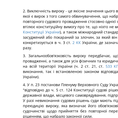
2. Виключність вироку - це якісне значення цього
якої є вирок з того самого обвинувачення, що набра
повторного судового провадження стосовно однієї 
втілює конституційну вимогу про те, що ніхто не 
Конституції України
), а також міжнародний стандар
засуджений або покараний за злочин, за який ві
конкретизується в ч. З ст.
2
КК
України, де зазнач
разу.
3. Загальнообов'язковість вироку передбачає, щ
провадженні, а також для усіх фізичних та юридичн
на всій території України (ч. 2 ст. 21, ст.
533
К
виконання, так і встановленою законом відповід
України).
4. У п. 23 постанови Пленуму Верховного Суду Укра
"відповідно до ч. 5 ст. 124 Конституції судові рі
державної влади, місцевого самоврядування, підпр
У разі невиконання судових рішень суди мають під
преюдицію вироку, яка визначає його обов'язкові
судочинстві щодо прийняття без повторної перев
рішенням, що набрало законної сили.