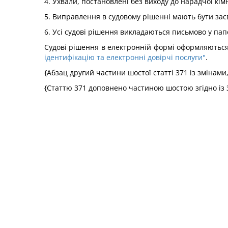
4. Ухвали, постановлені без виходу до нарадчої кім
5. Виправлення в судовому рішенні мають бути засві
6. Усі судові рішення викладаються письмово у пап
Судові рішення в електронній формі оформляються
ідентифікацію та електронні довірчі послуги"
.
{Абзац другий частини шостої статті 371 із змінам
{Статтю 371 доповнено частиною шостою згідно із