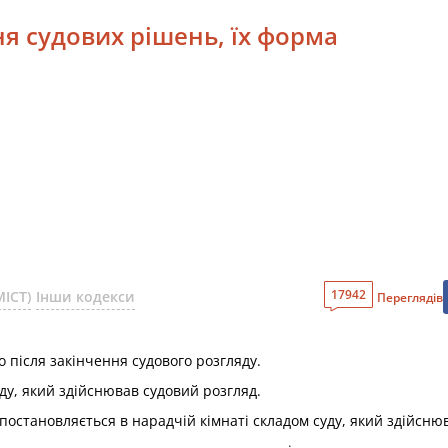
ня судових рішень, їх форма
17942
ІСТ)
Інши кодекси
Переглядів
 після закінчення судового розгляду.
уду, який здійснював судовий розгляд.
постановляється в нарадчій кімнаті складом суду, який здійсню