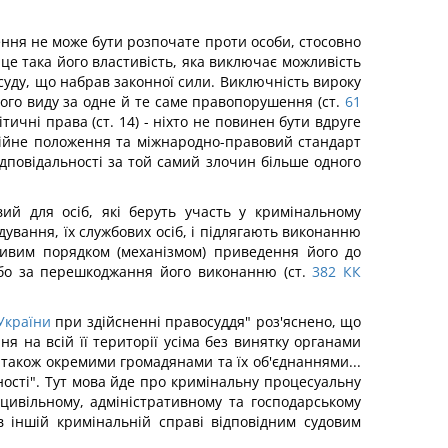
ення не може бути розпочате проти особи, стосовно
 це така його властивість, яка виключає можливість
суду, що набрав законної сили. Виключність вироку
ого виду за одне й те саме правопорушення (ст.
61
тичні права (ст. 14) - ніхто не повинен бути вдруге
ційне положення та міжнародно-правовий стандарт
дповідальності за той самий злочин більше одного
вий для осіб, які беруть участь у кримінальному
дування, їх службових осіб, і підлягають виконанню
бливим порядком (механізмом) приведення його до
або за перешкоджання його виконанню (ст.
382
КК
України
при здійсненні правосуддя" роз'яснено, що
ня на всій її території усіма без винятку органами
 також окремими громадянами та їх об'єднаннями...
ності". Тут мова йде про кримінальну процесуальну
 цивільному, адміністративному та господарському
в іншій кримінальній справі відповідним судовим