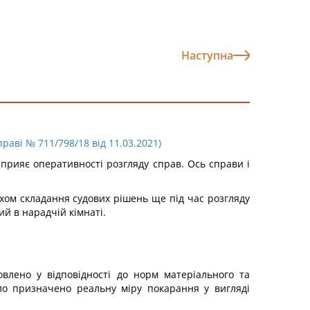
Наступна
аві № 711/798/18 від 11.03.2021)
сприяє оперативності розгляду справ. Ось справи і
хом складання судових рішень ще під час розгляду
й в нарадчій кімнаті.
влено у відповідності до норм матеріального та
ло призначено реальну міру покарання у вигляді