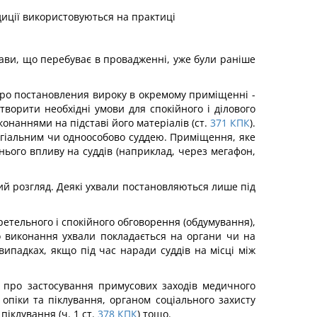
иції використовуються на практиці
рави, що перебуває в провадженні, уже були раніше
 про постановления вироку в окремому приміщенні -
творити необхідні умови для спокійного і ділового
наннями на підставі його матеріалів (ст.
371
КПК
).
легіальним чи одноособово суддею. Приміщення, яке
ього впливу на суддів (наприклад, через мегафон,
вий розгляд. Деякі ухвали постановляються лише під
ретельного і спокійного обговорення (обдумування),
о виконання ухвали покладається на органи чи на
ипадках, якщо під час наради суддів на місці між
; про застосування примусових заходів медичного
опіки та піклування, органом соціального захисту
іклування (ч. 1 ст.
378
КПК
) тощо.