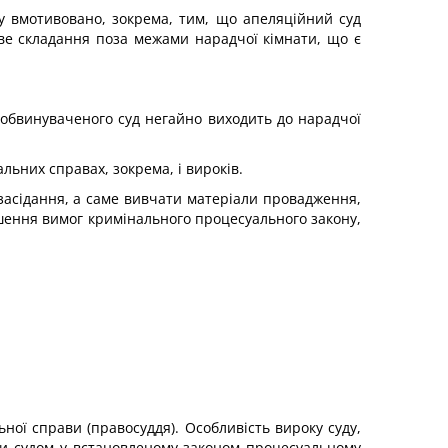
ку вмотивовано, зокрема, тим, що апеляційний суд
ве складання поза межами нарадчої кімнати, що є
 обвинуваченого суд негайно виходить до нарадчої
льних справах, зокрема, і вироків.
 засідання, а саме вивчати матеріали провадження,
рушення вимог кримінального процесуального закону,
ної справи (правосуддя). Особливість вироку суду,
льки судом у встановленому законом процесуальному