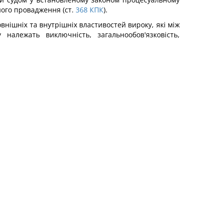
ого провадження (ст.
368
КПК
).
нішніх та внутрішніх властивостей вироку, які між
належать виключність, загальнообов'язковість,