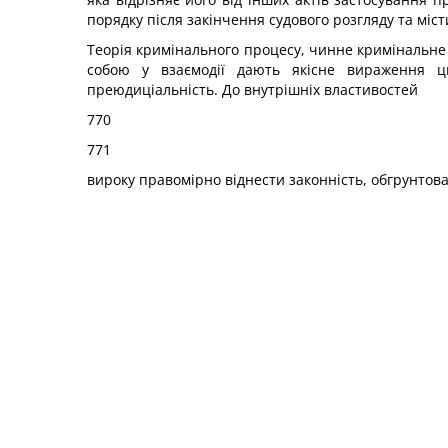
порядку після закінчення судового розгляду та мі
Теорія кримінального процесу, чинне кримінальне 
собою у взаємодії дають якісне вираження цьо
преюдиціальність. До внутрішніх властивостей
770
771
вироку правомірно віднести законність, обгрунтован