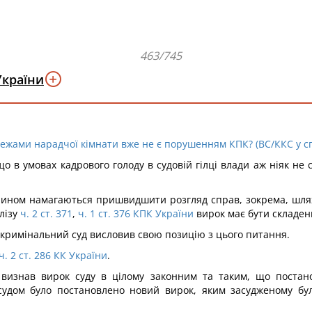
463/745
України
ежами нарадчої кімнати вже не є порушенням КПК? (ВС/ККС у спр
о в умовах кадрового голоду в судовій гілці влади аж ніяк не 
м чином намагаються пришвидшити розгляд справ, зокрема, шля
лізу
ч. 2 ст. 371
,
ч. 1 ст. 376 КПК України
вирок має бути складени
 кримінальний суд висловив свою позицію з цього питання.
ч. 2 ст. 286 КК України
.
визнав вирок суду в цілому законним та таким, що постано
удом було постановлено новий вирок, яким засудженому бу