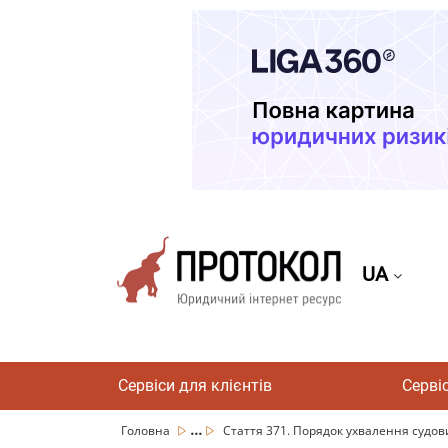
UA
Сервіси для клієнтів
Серві
...
Головна
Стаття 371. Порядок ухвалення судових