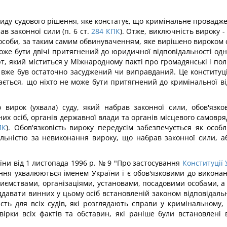
 виду судового рішення, яке констатує, що кримінальне провадж
в законної сили (п. 6 ст.
284
КПК
). Отже, виключність вироку -
особи, за таким самим обвинуваченням, яке вирішено вироком 
може бути двічі притягнений до юридичної відповідальності одн
т, який міститься у Міжнародному пакті про громадянські і полі
н вже був остаточно засуджений чи виправданий. Це конститу
ається, що ніхто не може бути притягнений до кримінальної ві
о вирок (ухвала) суду, який набрав законної сили, обов'язко
их осіб, органів державної влади та органів місцевого самовря
ПК
). Обов'язковість вироку передусім забезпечується як осо
альністю за невиконання вироку, що набрав законної сили, 
їни від 1 листопада 1996 р. № 9 "Про застосування
Конституції 
шення ухвалюються іменем України і є обов'язковими до виконан
иємствами, організаціями, установами, посадовими особами, а
давати винних у цьому осіб встановленій законом відповідаль
сть для всіх судів, які розглядають справи у кримінальному,
ірки всіх фактів та обставин, які раніше були встановлені 