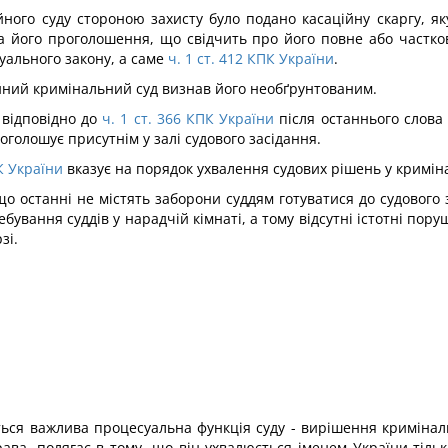
ійного суду стороною захисту було подано касаційну скаргу, я
а його проголошення, що свідчить про його повне або частко
ального закону, а саме
ч. 1 ст. 412 КПК України
.
йний кримінальний суд визнав його необґрунтованим.
 відповідно до
ч. 1 ст. 366 КПК України
після останнього слова
голошує присутнім у залі судового засідання.
К України
вказує на порядок ухвалення судових рішень у криміна
що останні не містять заборони суддям готуватися до судового
ування суддів у нарадчій кімнаті, а тому відсутні істотні по
зі.
ться важлива процесуальна функція суду - вирішення криміналь
права, полягає в тому, що він ухвалюється іменем України ті