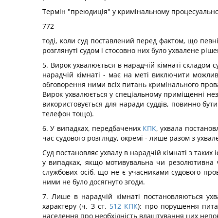
Термін "преюдиція" у кримінальному процесуально
772
тоді, коли суд поставлений перед фактом, що певн
розглянуті судом і стосовно них було ухвалене ріше
5. Вирок ухвалюється в нарадчій кімнаті складом 
нарадчій кімнаті - має на меті виключити можливи
обговорення ними всіх питань кримінального прова
Вирок ухвалюється у спеціальному приміщенні неза
використовується для наради суддів, повинно бут
телефон тощо).
6. У випадках, передбачених
КПК
, ухвала постанов
час судового розгляду, окремі - лише разом з ухвале
Суд постановляє ухвалу в нарадчій кімнаті з таких
у випадках, якщо мотивувальна чи резолютивна ч
службових осіб, що не є учасниками судового про
ними не було досягнуто згоди.
7. Лише в нарадчій кімнаті постановляються ухва
характеру (ч. З ст.
512
КПК
); про порушення пита
населення про необхідність влаштування цих неповн