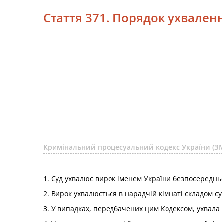
Стаття 371. Порядок ухвален
Кримінальний процесуальний кодекс України (ЗМ
1. Суд ухвалює вирок іменем України безпосередньо
2. Вирок ухвалюється в нарадчій кімнаті складом с
3. У випадках, передбачених цим Кодексом, ухвала 