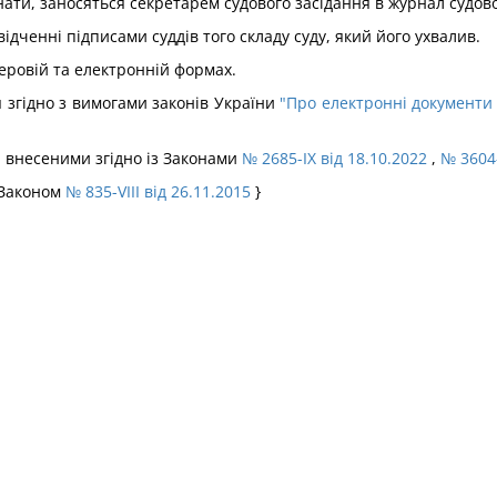
нати, заносяться секретарем судового засідання в журнал судово
дченні підписами суддів того складу суду, який його ухвалив.
еровій та електронній формах.
 згідно з вимогами законів України
"Про електронні документи
и, внесеними згідно із Законами
№ 2685-IX від 18.10.2022
,
№ 3604-
 Законом
№ 835-VIII від 26.11.2015
}