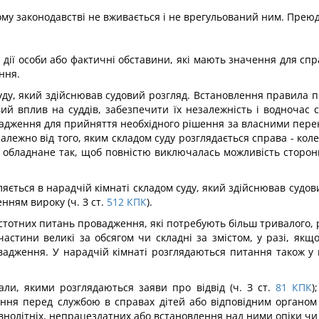
му законодавстві не вживається і не врегульований ним. Преюд
і дії особи або фактичні обставини, які мають значення для сп
ння.
суду, який здійснював судовий розгляд. Встановлення правила
й вплив на суддів, забезпечити їх незалежність і водночас с
дження для прийняття необхідного рішення за власними переко
лежно від того, яким складом суду розглядається справа - ко
и обладнане так, щоб повністю виключалась можливість сторонн
ляється в нарадчій кімнаті складом суду, який здійснював судо
нням вироку (ч. З ст.
512
КПК
).
 істотних питань провадження, які потребують більш тривалого, 
астини великі за обсягом чи складні за змістом, у разі, якщ
вадження. У нарадчій кімнаті розглядаються питання також у в
ли, якими розглядаються заяви про відвід (ч. З ст.
81
КПК
)
ння перед службою в справах дітей або відповідним органом 
олітніх, непрацездатних або встановлення над ними опіки чи п