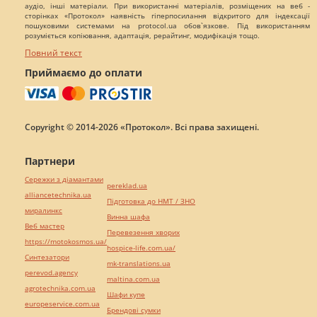
аудіо, інші матеріали. При використанні матеріалів, розміщених на веб -
сторінках «Протокол» наявність гіперпосилання відкритого для індексації
пошуковими системами на protocol.ua обов`язкове. Під використанням
розуміється копіювання, адаптація, рерайтинг, модифікація тощо.
Повний текст
Приймаємо до оплати
Copyright © 2014-2026 «Протокол». Всі права захищені.
Партнери
Сережки з діамантами
pereklad.ua
alliancetechnika.ua
Підготовка до НМТ / ЗНО
миралинкс
Винна шафа
Веб мастер
Перевезення хворих
https://motokosmos.ua/
hospice-life.com.ua/
Синтезатори
mk-translations.ua
perevod.agency
maltina.com.ua
agrotechnika.com.ua
Шафи купе
europeservice.com.ua
Брендові сумки