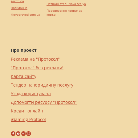
текст юа
Натяжні стелі Nova Stelya
Посилання
Перевезення хворих за
kievperevod.com.ua
кордон
Про проект
Реклама на "Протокол"
"Протокол" без реклами!
Карта сайту
Тендер на юридичну послугу
Угода користувача
Допомогти ресурсу "Протокол"
Кредит онлайн
iGaming Protocol