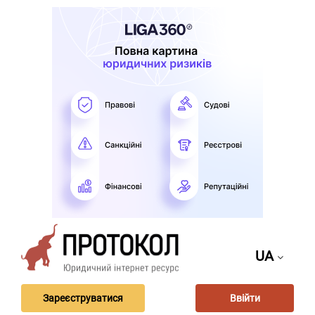
UA
Зареєструватися
Ввійти