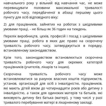
навчального року у вільний від навчання час, не може
перевищувати половини максимальної тривалості
робочого часу, передбаченої в абзаці першому цього
пункту для осіб відповідного віку;
2) для працівників, зайнятих на роботах з шкідливими
умовами праці, - не більш як 36 годин на тиждень.
Перелік виробництв, цехів, професій і посад з шкідливими
умовами праці, робота в яких дає право на скорочену
тривалість робочого часу, затверджується в порядку,
встановленому законодавством.
Крім того, законодавством встановлюється скорочена
тривалість робочого часу для окремих категорій
працівників (учителів, лікарів та інших).
Скорочена тривалість робочого часу може
встановлюватися за рахунок власних коштів підприємств,
установ, організацій для осіб з інвалідністю, працівників,
які мають дітей віком до чотирнадцяти років або дитину з
інвалідністю, а також для одиноких матерів та батьків, які
виховують дитину без батька (матері), у тому числі у разі
тривалого перебування матері в лікарняному закладі.