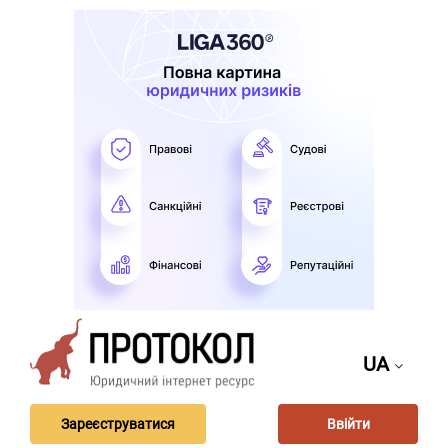
UA
Зареєструватися
Ввійти