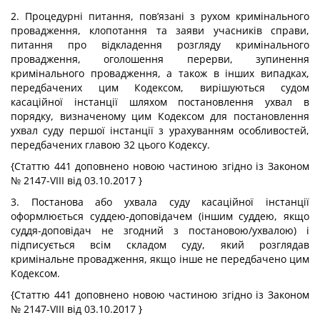
2. Процедурні питання, пов’язані з рухом кримінального
провадження, клопотання та заяви учасників справи,
питання про відкладення розгляду кримінального
провадження, оголошення перерви, зупинення
кримінального провадження, а також в інших випадках,
передбачених цим Кодексом, вирішуються судом
касаційної інстанції шляхом постановлення ухвал в
порядку, визначеному цим Кодексом для постановлення
ухвал суду першої інстанції з урахуванням особливостей,
передбачених главою 32 цього Кодексу.
{Статтю 441 доповнено новою частиною згідно із Законом
№ 2147-VIII від 03.10.2017 }
3. Постанова або ухвала суду касаційної інстанції
оформлюється суддею-доповідачем (іншим суддею, якщо
суддя-доповідач не згодний з постановою/ухвалою) і
підписується всім складом суду, який розглядав
кримінальне провадження, якщо інше не передбачено цим
Кодексом.
{Статтю 441 доповнено новою частиною згідно із Законом
№ 2147-VIII від 03.10.2017 }