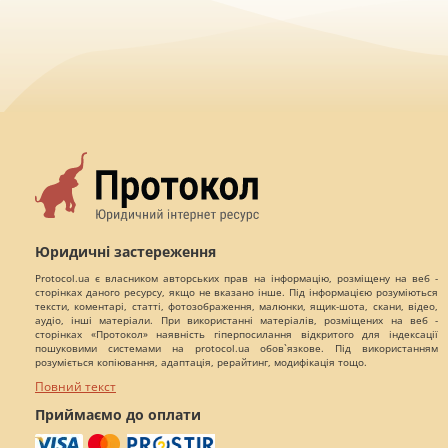
Юридичні застереження
Protocol.ua є власником авторських прав на інформацію, розміщену на веб -
сторінках даного ресурсу, якщо не вказано інше. Під інформацією розуміються
тексти, коментарі, статті, фотозображення, малюнки, ящик-шота, скани, відео,
аудіо, інші матеріали. При використанні матеріалів, розміщених на веб -
сторінках «Протокол» наявність гіперпосилання відкритого для індексації
пошуковими системами на protocol.ua обов`язкове. Під використанням
розуміється копіювання, адаптація, рерайтинг, модифікація тощо.
Повний текст
Приймаємо до оплати