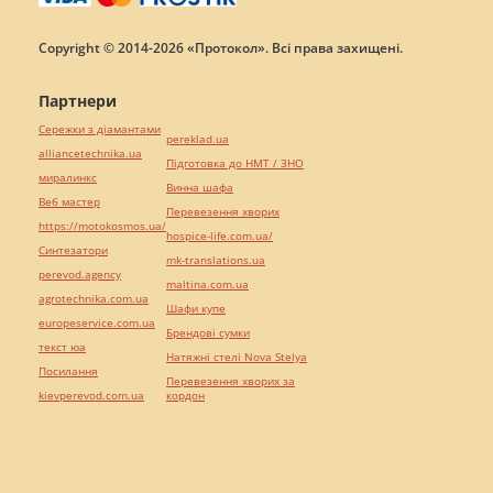
Copyright © 2014-2026 «Протокол». Всі права захищені.
Партнери
Сережки з діамантами
pereklad.ua
alliancetechnika.ua
Підготовка до НМТ / ЗНО
миралинкс
Винна шафа
Веб мастер
Перевезення хворих
https://motokosmos.ua/
hospice-life.com.ua/
Синтезатори
mk-translations.ua
perevod.agency
maltina.com.ua
agrotechnika.com.ua
Шафи купе
europeservice.com.ua
Брендові сумки
текст юа
Натяжні стелі Nova Stelya
Посилання
Перевезення хворих за
kievperevod.com.ua
кордон