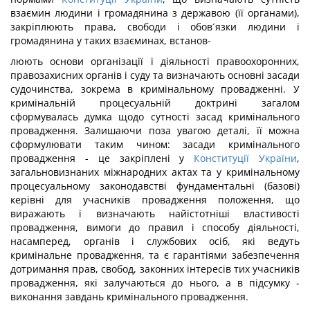
взаємин людини і громадянина з державою (її органами),
закріплюють права, свободи і обов´язки людини і
громадянина у таких взаєминах, встанов-
люють основи організації і діяльності правоохоронних,
правозахисних органів і суду та визначають основні засади
судочинства, зокрема в кримінальному провадженні. У
кримінальній процесуальній доктрині загалом
сформувалась думка щодо сутності засад кримінального
провадження. Залишаючи поза увагою деталі, її можна
сформулювати таким чином: засади кримінального
провадження - це закріплені у
Конституції України
,
загальновизнаних міжнародних актах та у кримінальному
процесуальному законодавстві фундаментальні (базові)
керівні для учасників провадження положення, що
виражають і визначають найістотніші властивості
провадження, вимоги до правил і способу діяльності,
насамперед, органів і службових осіб, які ведуть
кримінальне провадження, та є гарантіями забезпечення
дотримання прав, свобод, законних інтересів тих учасників
провадження, які залучаються до нього, а в підсумку -
виконання завдань кримінального провадження.