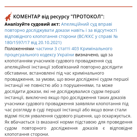
КОМЕНТАР від ресурсу "ПРОТОКОЛ":
Аналізуйте судовий акт:
Апеляційний суд вправі
повторно досліджувати докази навіть і за відсутності
відповідного клопотання сторони (ВС/ККС у справі №
180/1597/17 від 20.10.2021)
Положеннями
частини 3 статті 403 Кримінального
процесуального кодексу України
визначено, що
за
клопотанням учасників судового провадження суд
апеляційної інстанції зобов’язаний повторно дослідити
обставини, встановлені під час кримінального
провадження, за умови, що вони досліджені судом першої
інстанції не повністю або з порушеннями, та може
дослідити докази, які не досліджувалися судом першої
інстанції, виключно якщо про дослідження таких доказів
учасники судового провадження заявляли клопотання під
час розгляду в суді першої інстанції або якщо вони стали
відомі після ухвалення судового рішення, що оскаржується.
Як вбачається із вказаної норми підставою для проведення
судом повторного дослідження доказів є відповідне
клопотання сторони.