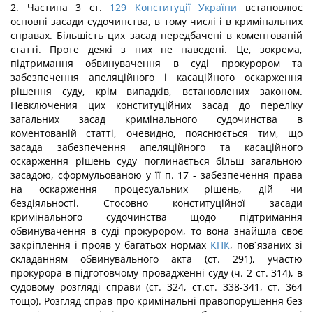
2. Частина 3 ст.
129
Конституції України
встановлює
основні засади судочинства, в тому числі і в кримінальних
справах. Більшість цих засад передбачені в коментованій
статті. Проте деякі з них не наведені. Це, зокрема,
підтримання обвинувачення в суді прокурором та
забезпечення апеляційного і касаційного оскарження
рішення суду, крім випадків, встановлених законом.
Невключения цих конституційних засад до переліку
загальних засад кримінального судочинства в
коментованій статті, очевидно, пояснюється тим, що
засада забезпечення апеляційного та касаційного
оскарження рішень суду поглинається більш загальною
засадою, сформульованою у її п. 17 - забезпечення права
на оскарження процесуальних рішень, дій чи
бездіяльності. Стосовно конституційної засади
кримінального судочинства щодо підтримання
обвинувачення в суді прокурором, то вона знайшла своє
закріплення і прояв у багатьох нормах
КПК
, пов´язаних зі
складанням обвинувального акта (ст. 291), участю
прокурора в підготовчому провадженні суду (ч. 2 ст. 314), в
судовому розгляді справи (ст. 324, ст.ст. 338-341, ст. 364
тощо). Розгляд справ про кримінальні правопорушення без