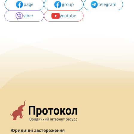
page
group
telegram
viber
youtube
Юридичні застереження