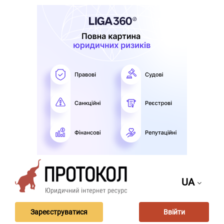
UA
Зареєструватися
Ввійти