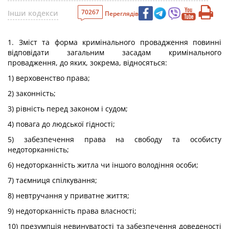
70267
Інши кодекси
Переглядів
1. Зміст та форма кримінального провадження повинні
відповідати загальним засадам кримінального
провадження, до яких, зокрема, відносяться:
1) верховенство права;
2) законність;
3) рівність перед законом і судом;
4) повага до людської гідності;
5) забезпечення права на свободу та особисту
недоторканність;
6) недоторканність житла чи іншого володіння особи;
7) таємниця спілкування;
8) невтручання у приватне життя;
9) недоторканність права власності;
10) презумпція невинуватості та забезпечення доведеності