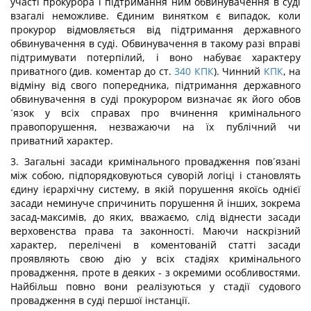
участі прокурора і підтримання ним обвинувачення в суді
взагалі неможливе. Єдиним винятком є випадок, коли
прокурор відмовляється від підтримання державного
обвинувачення в суді. Обвинувачення в такому разі вправі
підтримувати потерпілий, і воно набуває характеру
приватного (див. коментар до ст.
340
КПК
). Чинний
КПК
, на
відміну від свого попередника, підтримання державного
обвинувачення в суді прокурором визначає як його обов
´язок у всіх справах про вчинення кримінального
правопорушення, незважаючи на їх публічний чи
приватний характер.
3. Загальні засади кримінального провадження пов´язані
між собою, підпорядковуються суворій логіці і становлять
єдину ієрархічну систему, в якій порушення якоїсь однієї
засади неминуче спричинить порушення й інших, зокрема
засад-максимів, до яких, вважаємо, слід віднести засади
верховенства права та законності. Маючи наскрізний
характер, перелічені в коментованій статті засади
проявляють свою дію у всіх стадіях кримінального
провадження, проте в деяких - з окремими особливостями.
Найбільш повно вони реалізуються у стадії судового
провадження в суді першої інстанції.