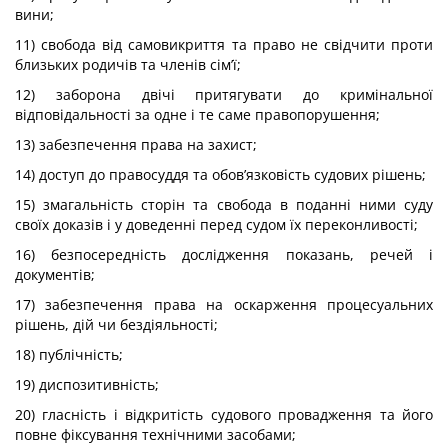
вини;
11) свобода від самовикриття та право не свідчити проти
близьких родичів та членів сім’ї;
12) заборона двічі притягувати до кримінальної
відповідальності за одне і те саме правопорушення;
13) забезпечення права на захист;
14) доступ до правосуддя та обов’язковість судових рішень;
15) змагальність сторін та свобода в поданні ними суду
своїх доказів і у доведенні перед судом їх переконливості;
16) безпосередність дослідження показань, речей і
документів;
17) забезпечення права на оскарження процесуальних
рішень, дій чи бездіяльності;
18) публічність;
19) диспозитивність;
20) гласність і відкритість судового провадження та його
повне фіксування технічними засобами;