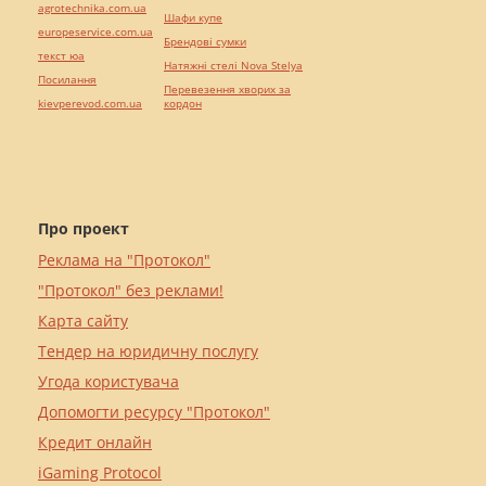
agrotechnika.com.ua
Шафи купе
europeservice.com.ua
Брендові сумки
текст юа
Натяжні стелі Nova Stelya
Посилання
Перевезення хворих за
kievperevod.com.ua
кордон
Про проект
Реклама на "Протокол"
"Протокол" без реклами!
Карта сайту
Тендер на юридичну послугу
Угода користувача
Допомогти ресурсу "Протокол"
Кредит онлайн
iGaming Protocol