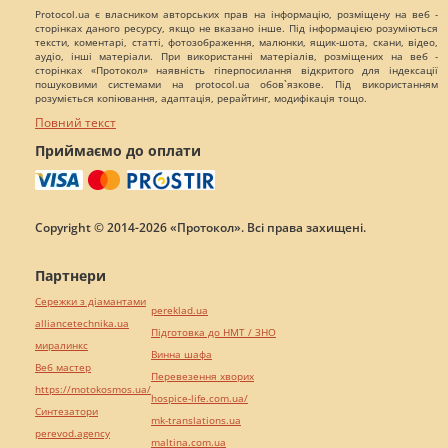
Protocol.ua є власником авторських прав на інформацію, розміщену на веб -
сторінках даного ресурсу, якщо не вказано інше. Під інформацією розуміються
тексти, коментарі, статті, фотозображення, малюнки, ящик-шота, скани, відео,
аудіо, інші матеріали. При використанні матеріалів, розміщених на веб -
сторінках «Протокол» наявність гіперпосилання відкритого для індексації
пошуковими системами на protocol.ua обов`язкове. Під використанням
розуміється копіювання, адаптація, рерайтинг, модифікація тощо.
Повний текст
Приймаємо до оплати
Copyright © 2014-2026 «Протокол». Всі права захищені.
Партнери
Сережки з діамантами
pereklad.ua
alliancetechnika.ua
Підготовка до НМТ / ЗНО
миралинкс
Винна шафа
Веб мастер
Перевезення хворих
https://motokosmos.ua/
hospice-life.com.ua/
Синтезатори
mk-translations.ua
perevod.agency
maltina.com.ua