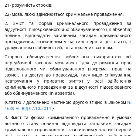
21) розумність строків;
22) мова, якою здійснюється кримінальне провадження.
2. Зміст та форма кримінального провадження за
відсутності підозрюваного або обвинуваченого (in absentia)
повинні відповідати загальним засадам кримінального
провадження, зазначеним у частині першій цієї статті, з
урахуванням особливостей, встановлених законом.
Сторона обвинувачення зобов’язана використати всі
передбачені законом можливості для дотримання прав
підозрюваного чи обвинуваченого (зокрема, прав на
захист, на доступ до правосуддя, таємницю спілкування,
невтручання у приватне життя) у разі здійснення
кримінального провадження за відсутності підозрюваного
або обвинуваченого (in absentia).
{Статтю 7 доповнено частиною другою згідно із Законом
№
1689-VII від 07.10.2014
}
3. Зміст та форма кримінального провадження в умовах
воєнного стану повинні відповідати загальним засадам
кримінального провадження, зазначеним у частині першій
цієї статті, з урахуванням особливостей здійснення