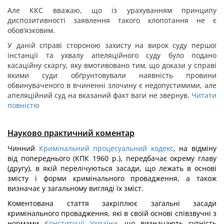
Але ККС вважаю, що із урахуванням принципу
диспозитивності заявлення такого клопотання не є
обов’язковим.
У даній справі стороною захисту на вирок суду першої
інстанції та ухвалу апеляційного суду було подано
касаційну скаргу, яку вмотивовано тим, що докази у справі
якими суди обґрунтовували наявність провини
обвинуваченого в вчиненні злочину є недопустимими, але
апеляційний суд на вказаний факт ваги не звернув.
Читати
повністю
Науково практичний коментар
Чинний
Кримінальний процесуальний кодекс
, на відміну
від попереднього (КПК 1960 p.), передбачає окрему главу
(другу), в якій перелічуються засади, що лежать в основі
змісту і форми кримінального провадження, а також
визначає у загальному вигляді їх зміст.
Коментована стаття закріплює загальні засади
кримінального провадження, які в своїй основі співзвучні з
нормами
Конституції України
, що визначають сутність