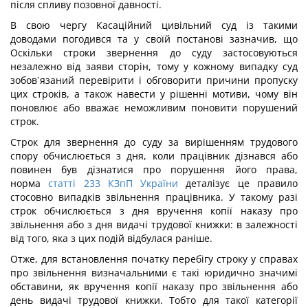
після спливу позовної давності.
В свою чергу Касаційний цивільний суд із такими
доводами погодився та у своїй постанові зазначив, що
Оскільки строки звернення до суду застосовуються
незалежно від заяви сторін, тому у кожному випадку суд
зобов`язаний перевірити і обговорити причини пропуску
цих строків, а також навести у рішенні мотиви, чому він
поновлює або вважає неможливим поновити порушений
строк.
Строк для звернення до суду за вирішенням трудового
спору обчислюється з дня, коли працівник дізнався або
повинен був дізнатися про порушення його права,
норма
статті 233 КЗпП України
деталізує це правило
стосовно випадків звільнення працівника. У такому разі
строк обчислюється з дня вручення копії наказу про
звільнення або з дня видачі трудової книжки: в залежності
від того, яка з цих подій відбулася раніше.
Отже, для встановлення початку перебігу строку у справах
про звільнення визначальними є такі юридично значимі
обставини, як вручення копії наказу про звільнення або
день видачі трудової книжки. Тобто для такої категорії