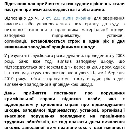
Підставою для прийняття таких судових рішеннь стали
наступні приписи законодавства та обставини.
Відповідно до ч. 3
ст. 233 КЗпП України
для звернення
власника або уповноваженого ним органу до суду в
питаннях стягнення з працівника матеріальної шкоди,
заподіяної підприємству, установі,
організації,
встановлюється строк в один рік з дня
виявлення заподіяної працівником шкоди.
У результаті службового розслідування, проведеного у 2008
році, банк вже тоді виявив заподіяну шкоду, що
підтверджується висновком від 17 вересня 2008 року, однак
із позовом до суду товариство звернулося тільки 1 березня
2010 року, тобто з пропуском строку в один рік з дня
виявлення заподіяної відповідачкою шкоди.
День прийняття постанови про порушення
кримінальної справи відносно особи, яка є
відповідачем у цивільній справі про відшкодування
шкоди, заподіяної підприємству, установі, організації
внаслідок порушення покладених на працівника
трудових обов'язків, не слід вважати днем виявлення
шкоди, заподіяної цим працівником, у разі наявності