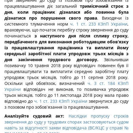
При зверненні до суду із позовом про зобов’язання із
працевлаштування діє загальний
тримісячний строк з
дня, коли працівник дізналася або повинна була
дізнатися про порушення свого права
. Виходячи із
системного тлумачення норм
ч. 1 ст. 233 КЗпП України
,
враховуючи, що початок перебігу строку звернення до суду
починається
з наступного дня після спливу строку,
передбаченого для виконання роботодавцем обов’язку
із працевлаштування
працівника
та виплати йому
середньої заробітної плати упродовж трьох місяців з
дня закінчення трудового договору.
Звільнивши
позивачку 10 травня 2018 року відповідач повинен був її
працевлаштувати та виплатити середню заробітну плату
упродовж трьох місяців, тобто до 11 серпня 2018 року.
Оскільки цей обов’язок, визначений
ч. 3 ст. 184 КЗпП
України
відповідач не виконав, то позивачка упродовж
трьох місяців, тобто до 11 листопада 2018 року мала право
відповідно до
ч. 1 ст. 233 КЗпП України
звернутися до суду
з позовом про зобов`язання із працевлаштування.
Аналізуйте судовий акт:
Наслідки пропуску строків
звернення до суду у трудових спорах застосовуються судом
навіть за відсутності заяви відповідача (ВС/КЦС у справі №