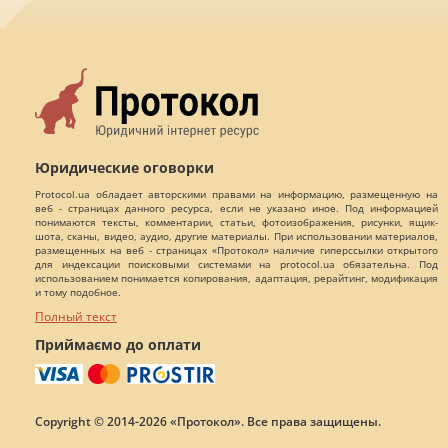
Юридические оговорки
Protocol.ua обладает авторскими правами на информацию, размещенную на
веб - страницах данного ресурса, если не указано иное. Под информацией
понимаются тексты, комментарии, статьи, фотоизображения, рисунки, ящик-
шота, сканы, видео, аудио, другие материалы. При использовании материалов,
размещенных на веб - страницах «Протокол» наличие гиперссылки открытого
для индексации поисковыми системами на protocol.ua обязательна. Под
использованием понимается копирования, адаптация, рерайтинг, модификация
и тому подобное.
Полный текст
Приймаємо до оплати
Copyright © 2014-2026 «Протокол». Все права защищены.