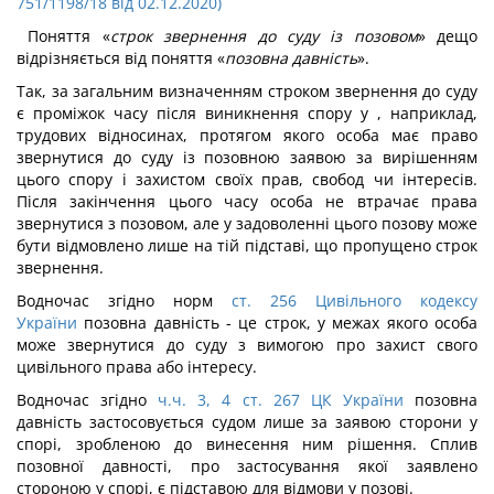
751/1198/18 від 02.12.2020)
Поняття «
строк звернення до суду із позовом
» дещо
відрізняється від поняття «
позовна давність
».
Так, за загальним визначенням строком звернення до суду
є проміжок часу після виникнення спору у , наприклад,
трудових відносинах, протягом якого особа має право
звернутися до суду із позовною заявою за вирішенням
цього спору і захистом своїх прав, свобод чи інтересів.
Після закінчення цього часу особа не втрачає права
звернутися з позовом, але у задоволенні цього позову може
бути відмовлено лише на тій підставі, що пропущено строк
звернення.
Водночас згідно норм
ст. 256 Цивільного кодексу
України
позовна давність - це строк, у межах якого особа
може звернутися до суду з вимогою про захист свого
цивільного права або інтересу.
Водночас згідно
ч.ч. 3, 4 ст. 267 ЦК України
позовна
давність застосовується судом лише за заявою сторони у
спорі, зробленою до винесення ним рішення. Сплив
позовної давності, про застосування якої заявлено
стороною у спорі, є підставою для відмови у позові.