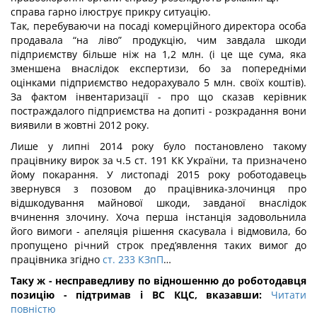
справа гарно ілюструє прикру ситуацію.
Так, перебуваючи на посаді комерційного директора особа
продавала “на ліво” продукцію, чим завдала шкоди
підприємству більше ніж на 1,2 млн. (і це ще сума, яка
зменшена внаслідок експертизи, бо за попередніми
оцінками підприємство недорахувало 5 млн. своїх коштів).
За фактом інвентаризації - про що сказав керівник
постраждалого підприємства на допиті - розкрадання вони
виявили в жовтні 2012 року.
Лише у липні 2014 року було постановлено такому
працівнику вирок за ч.5 ст. 191 КК України, та призначено
йому покарання. У листопаді 2015 року роботодавець
звернувся з позовом до працівника-злочинця про
відшкодування майнової шкоди, завданої внаслідок
вчинення злочину. Хоча перша інстанція задовольнила
його вимоги - апеляція рішення скасувала і відмовила, бо
пропущено річний строк пред’явлення таких вимог до
працівника згідно
ст. 233 КЗпП
…
Таку ж - несправедливу по відношенню до роботодавця
позицію - підтримав і ВС КЦС, вказавши:
Читати
повністю