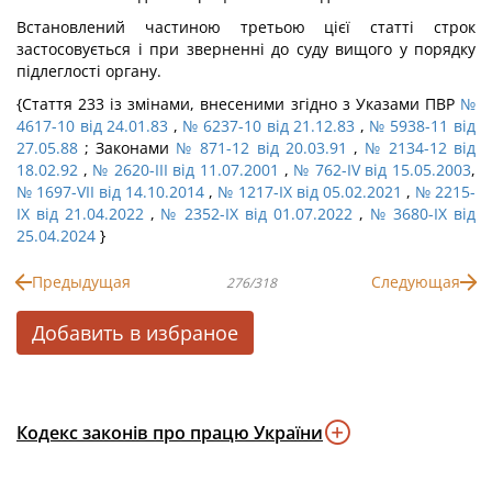
Встановлений частиною третьою цієї статті строк
застосовується і при зверненні до суду вищого у порядку
підлеглості органу.
{Стаття 233 із змінами, внесеними згідно з Указами ПВР
№
4617-10 від 24.01.83
,
№ 6237-10 від 21.12.83
,
№ 5938-11 від
27.05.88
; Законами
№ 871-12 від 20.03.91
,
№ 2134-12 від
18.02.92
,
№ 2620-III від 11.07.2001
,
№ 762-IV від 15.05.2003
,
№ 1697-VII від 14.10.2014
,
№ 1217-IX від 05.02.2021
,
№ 2215-
IX від 21.04.2022
,
№ 2352-IX від 01.07.2022
,
№ 3680-IX від
25.04.2024
}
Предыдущая
Следующая
276/318
Добавить в избраное
Кодекс законів про працю України