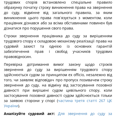
трудових спорів встановлено спеціальне правило
обрахунку початку строку виникнення права на звернення
до суду, відмінне від загального правила, за яким
виникнення цього права пов`язується з моментом, коли
працівник дізнався або за всіма обставинами повинен був
дізнатися про порушення свого права.
Строки звернення працівника до суду за вирішенням
трудового спору є складовою механізму реалізації права на
судовий захист та однією із основних гарантій
забезпечення прав і свобод учасників трудових
правовідносин.
Перевірка дотримання вимог закону щодо строків
звернення до суду за вирішенням трудового спору
здійснюється судом за принципом ex officio, незалежно від
того, чи заявляє відповідач про пропуск позивачем строку
звернення до суду, на відміну від застосування позовної
давності при вирішені судом цивільного спору, коли
застосування позовної давності судом здійснюється тільки
за заявою сторони у спорі (
частина третя статті 267 ЦК
України
).
Аналізуйте судовий акт:
Для звернення до суду за