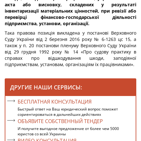
акта або висновку, складених у результаті
інвентаризації матеріальних цінностей, при ревізії або
перевірці фінансово-господарської діяльності
підприємства, установи, організації.
Така правова позиція викладена у постанові Верховного
Суду України від 2 березня 2016 року № 6-1263 цс 15, а
також у п. 20 постанови пленуму Верховного Суду України
від 29 грудня 1992 року № 14 «Про судову практику в
справах про відшкодування шкоди, заподіяної
підприємствам, установам, організаціям їх працівниками».
ДРУГИЕ НАШИ СЕРВИСЫ:
БЕСПЛАТНАЯ КОНСУЛЬТАЦИЯ
Быстрый ответ на Ваш юридический вопрос поможет
сориентироваться в дальнейших действиях
ОБЪЯВИТЕ СОБСТВЕННЫЙ ТЕНДЕР
И получите выгодное предложение от более чем 5000
юристов со всей Украины
ВИДЕО-КОНСУЛЬТАЦИЯ