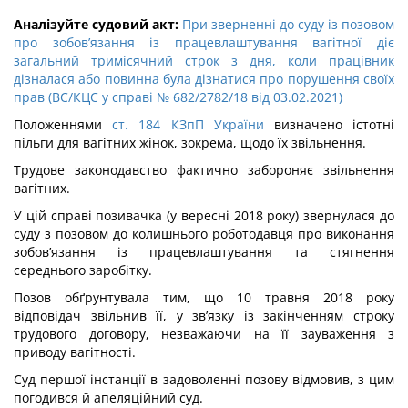
Аналізуйте судовий акт:
При зверненні до суду із позовом
про зобов’язання із працевлаштування вагітної діє
загальний тримісячний строк з дня, коли працівник
дізналася або повинна була дізнатися про порушення своїх
прав (ВС/КЦС у справі № 682/2782/18 від 03.02.2021)
Положеннями
ст. 184 КЗпП України
визначено істотні
пільги для вагітних жінок, зокрема, щодо їх звільнення.
Трудове законодавство фактично забороняє звільнення
вагітних.
У цій справі позивачка (у вересні 2018 року) звернулася до
суду з позовом до колишнього роботодавця про виконання
зобов’язання із працевлаштування та стягнення
середнього заробітку.
Позов обґрунтувала тим, що 10 травня 2018 року
відповідач звільнив її, у зв’язку із закінченням строку
трудового договору, незважаючи на її зауваження з
приводу вагітності.
Суд першої інстанції в задоволенні позову відмовив, з цим
погодився й апеляційний суд.