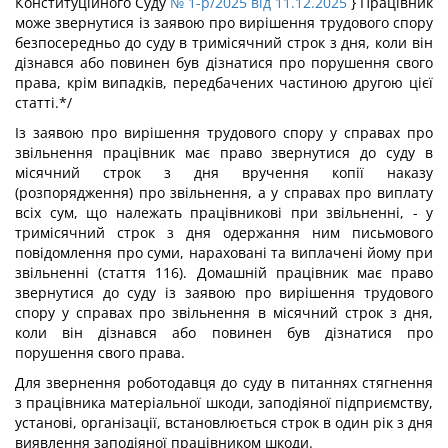
Конституційного Суду
№ 1-р/2025 від 11.12.2025
}
Працівник
може звернутися із заявою про вирішення трудового спору
безпосередньо до суду в тримісячний строк з дня, коли він
дізнався або повинен був дізнатися про порушення свого
права, крім випадків, передбачених частиною другою цієї
статті.*/
Із заявою про вирішення трудового спору у справах про
звільнення працівник має право звернутися до суду в
місячний строк з дня вручення копії наказу
(розпорядження) про звільнення, а у справах про виплату
всіх сум, що належать працівникові при звільненні, - у
тримісячний строк з дня одержання ним письмового
повідомлення про суми, нараховані та виплачені йому при
звільненні (стаття 116). Домашній працівник має право
звернутися до суду із заявою про вирішення трудового
спору у справах про звільнення в місячний строк з дня,
коли він дізнався або повинен був дізнатися про
порушення свого права.
Для звернення роботодавця до суду в питаннях стягнення
з працівника матеріальної шкоди, заподіяної підприємству,
установі, організації, встановлюється строк в один рік з дня
виявлення заподіяної працівником шкоди.