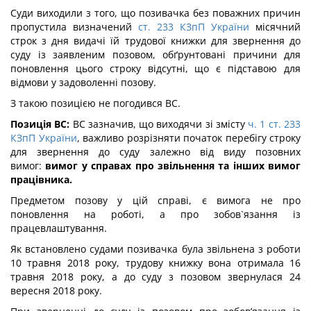
Суди виходили з того, що позивачка без поважних причин
пропустила визначений
ст. 233 КЗпП України
місячний
строк з дня видачі їй трудової книжки для звернення до
суду із заявленим позовом, обґрунтовані причини для
поновлення цього строку відсутні, що є підставою для
відмови у задоволенні позову.
З такою позицією не погодився ВС.
Позиція ВС:
ВС зазначив, що виходячи зі змісту
ч. 1 ст. 233
КЗпП України
, важливо розрізняти початок перебігу строку
для звернення до суду залежно від виду позовних
вимог:
вимог у справах про звільнення та інших вимог
працівника.
Предметом позову у цій справі, є вимога не про
поновлення на роботі, а про зобов`язання із
працевлаштування.
Як встановлено судами позивачка була звільнена з роботи
10 травня 2018 року, трудову книжку вона отримала 16
травня 2018 року, а до суду з позовом звернулася 24
вересня 2018 року.