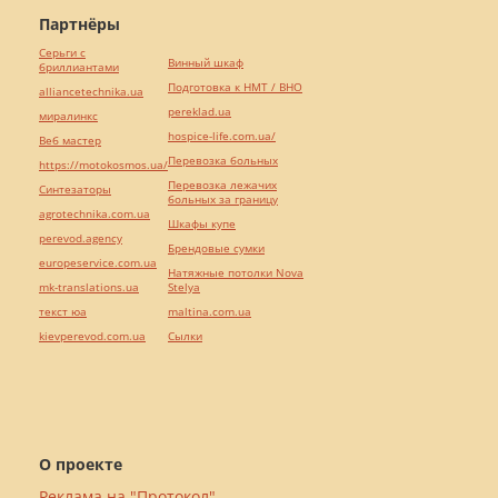
Партнёры
Серьги с
Винный шкаф
бриллиантами
Подготовка к НМТ / ВНО
alliancetechnika.ua
pereklad.ua
миралинкс
hospice-life.com.ua/
Веб мастер
Перевозка больных
https://motokosmos.ua/
Перевозка лежачих
Синтезаторы
больных за границу
agrotechnika.com.ua
Шкафы купе
perevod.agency
Брендовые сумки
europeservice.com.ua
Натяжные потолки Nova
mk-translations.ua
Stelya
текст юа
maltina.com.ua
kievperevod.com.ua
Cылки
О проекте
Реклама на "Протокол"