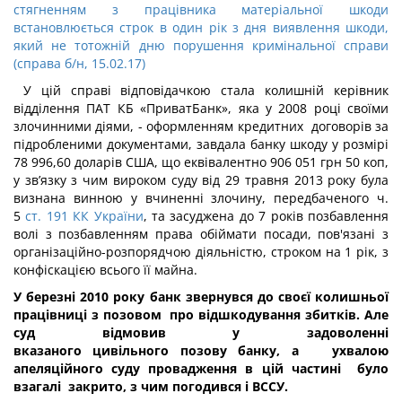
стягненням з працівника матеріальної шкоди
встановлюється строк в один рік з дня виявлення шкоди,
який не тотожній дню порушення кримінальної справи
(справа б/н, 15.02.17)
У цій справі відповідачкою стала колишній керівник
відділення ПАТ КБ «ПриватБанк», яка у 2008 році своїми
злочинними діями, - оформленням кредитних договорів за
підробленими документами, завдала банку шкоду у розмірі
78 996,60 доларів США, що еквівалентно 906 051 грн 50 коп,
у зв’язку з чим вироком суду від 29 травня 2013 року була
визнана винною у вчиненні злочину, передбаченого ч.
5
ст. 191 КК України
, та засуджена до 7 років позбавлення
волі з позбавленням права обіймати посади, пов'язані з
організаційно-розпорядчою діяльністю, строком на 1 рік, з
конфіскацією всього її майна.
У березні 2010 року банк звернувся до своєї колишньої
працівниці з позовом про відшкодування збитків.
Але
суд відмовив у задоволенні
вказаного
цивільного позову банку, а
ухвалою
апеляційного суду провадження в цій частині було
взагалі закрито, з чим погодився і ВССУ.