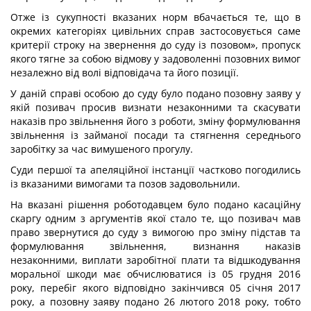
Отже із сукупності вказаних норм вбачається те, що в
окремих категоріях цивільних справ застосовується саме
критерії строку на звернення до суду із позовом», пропуск
якого тягне за собою відмову у задоволенні позовних вимог
незалежно від волі відповідача та його позиції.
У даній справі особою до суду було подано позовну заяву у
якій позивач просив визнати незаконними та скасувати
наказів про звільнення його з роботи, зміну формулювання
звільнення із займаної посади та стягнення середнього
заробітку за час вимушеного прогулу.
Суди першої та апеляційної інстанції частково погодились
із вказаними вимогами та позов задовольнили.
На вказані рішення роботодавцем було подано касаційну
скаргу одним з аргументів якої стало те, що позивач мав
право звернутися до суду з вимогою про зміну підстав та
формулювання звільнення, визнання наказів
незаконними, виплати заробітної плати та відшкодування
моральної шкоди має обчислюватися із 05 грудня 2016
року, перебіг якого відповідно закінчився 05 січня 2017
року, а позовну заяву подано 26 лютого 2018 року, тобто