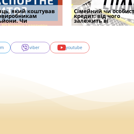
уд встановив для
яць, який коштував
Чи потрібна ФОП
Документи, на яких не
Огляд практики ВС від
Сімейний чи особис
Восьмий ААС фак
одування шкоди
овиробникам
печатка у 2026 році:
проставляється
Ростислава Кравця, що
кредит: від чого
підтвердив, що 
с
ьйони. Чи
правила засто
апостиль: пер
опублі
залежить ві
може скас
am
viber
youtube