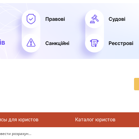
исы для юристов
Каталог юристов
вести розрахун...