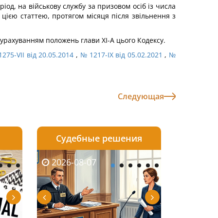
ріод, на військову службу за призовом осіб із числа
 цією статтею, протягом місяця після звільнення з
 урахуванням положень глави XI-А цього Кодексу.
275-VII від 20.05.2014
,
№ 1217-IX від 05.02.2021
,
№
Следующая
Судебные решения
2026-08-06
2026-08-04
2026-08-07
2026-08-07
2026-08-05
2026-08-04
2026-08-06
2026-08-0