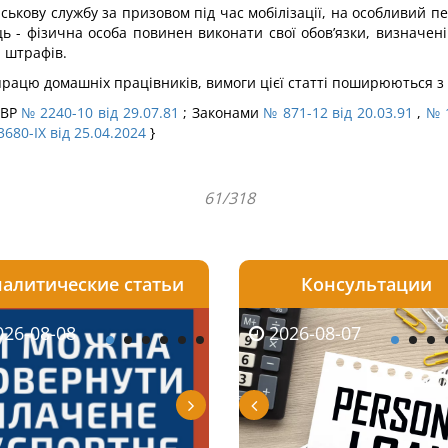
ськову службу за призовом під час мобілізації, на особливий пе
ь - фізична особа повинен виконати свої обов’язки, визначені
а штрафів.
працю домашніх працівників, вимоги цієї статті поширюються з
ПВР
№ 2240-10 від 29.07.81
; Законами
№ 871-12 від 20.03.91
,
№ 1
680-IX від 25.04.2024
}
61/318
алитические статьи
Консультации
08-06
26-08-08
2026-08-05
2026-08-06
2026-08-07
2026-08-07
2026-07-30