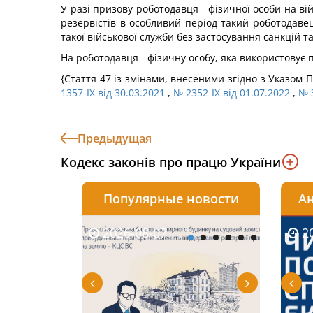
У разі призову роботодавця - фізичної особи на вій
резервістів в особливий період такий роботодавец
такої військової служби без застосування санкцій т
На роботодавця - фізичну особу, яка використовує 
{Стаття 47 із змінами, внесеними згідно з Указом 
1357-IX від 30.03.2021
,
№ 2352-IX від 01.07.2022
,
№ 3
Предыдущая
Кодекс законів про працю України
Популярные новости
Ан
2026-08-07
2026-08-03
2026-
20