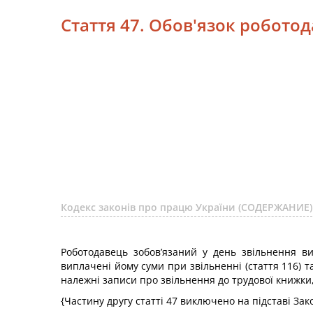
Стаття 47. Обов'язок робото
Кодекс законів про працю України (СОДЕРЖАНИЕ)
Роботодавець зобов’язаний у день звільнення в
виплачені йому суми при звільненні (стаття 116) т
належні записи про звільнення до трудової книжки,
{Частину другу статті 47 виключено на підставі За