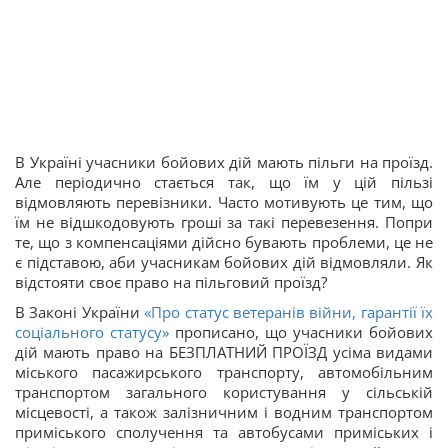
В Україні учасники бойових дій мають пільги на проїзд.
Але періодично стається так, що їм у цій пільзі
відмовляють перевізники. Часто мотивують це тим, що
їм не відшкодовують гроші за такі перевезення. Попри
те, що з компенсаціями дійсно бувають проблеми, це не
є підставою, аби учасникам бойових дій відмовляли. Як
відстояти своє право на пільговий проїзд?
В Законі України
«Про статус ветеранів війни, гарантії їх
соціального статусу»
прописано, що учасники бойових
дій мають право на БЕЗПЛАТНИЙ ПРОЇЗД усіма видами
міського пасажирського транспорту, автомобільним
транспортом загального користування у сільській
місцевості, а також залізничним і водним транспортом
приміського сполучення та автобусами приміських і