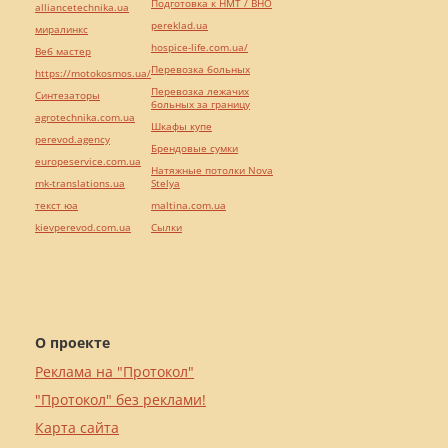
Подготовка к НМТ / ВНО
alliancetechnika.ua
pereklad.ua
миралинкс
hospice-life.com.ua/
Веб мастер
Перевозка больных
https://motokosmos.ua/
Перевозка лежачих
Синтезаторы
больных за границу
agrotechnika.com.ua
Шкафы купе
perevod.agency
Брендовые сумки
europeservice.com.ua
Натяжные потолки Nova
mk-translations.ua
Stelya
текст юа
maltina.com.ua
kievperevod.com.ua
Cылки
О проекте
Реклама на "Протокол"
"Протокол" без реклами!
Карта сайта