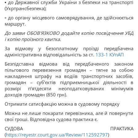
▪️ до Державної служби України з безпеки на транспорті
(Укртрансбезпека);
▫️ до органу місцевого самоврядування, де здійснюється
маршрут.
До заяви ОБОВ'ЯЗКОВО додайте копію посвідчення УБД
і копію проїзного квитка.
За відмову у безоплатному проїзді передбачена
адміністративна відповідальність за ст.
133-1
КУпАП
Безпідставна відмова від передбаченого законом
пільгового перевезення громадян – тягне за собою
накладення штрафу на водіїв транспортних засобів,
громадян – суб’єктів підприємницької діяльності в
розмірі п’ятдесяти неоподатковуваних мінімумів
доходів громадян (850 грн).
Отримати сатисфакцію можна в судовому порядку
Можна не лише покарати перевізника, але й повернути
свої гроші. Відповідна судова практика є.
СУДОВА ПРАКТИКА
(
https://reyestr.court.gov.ua/Review/112592797
)