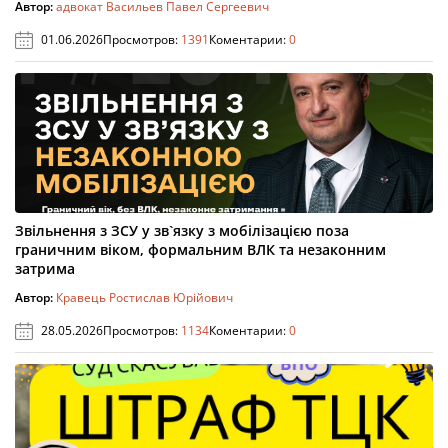
Автор:
адвокат Васильев Павел Сергеевич
01.06.2026
Просмотров:
1391
Коментарии:
0
Звільнення з ЗСУ у зв`язку з мобілізацією поза
граничним віком, формальним ВЛК та незаконним
затрима
Автор:
Кравець Ростислав Юрійович
28.05.2026
Просмотров:
1134
Коментарии:
0