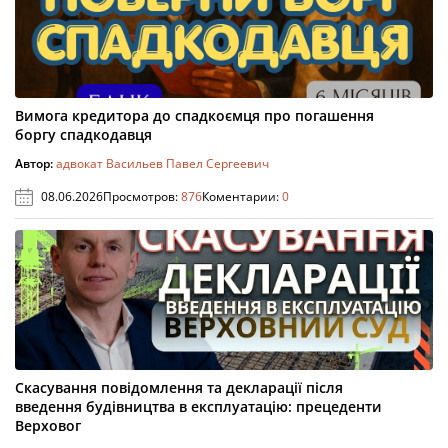
Вимога кредитора до спадкоємця про погашення
боргу спадкодавця
Автор:
адвокат Васильев Павел Сергеевич
08.06.2026
Просмотров:
876
Коментарии:
0
Скасування повідомлення та декларації після
введення будівництва в експлуатацію: прецеденти
Верховог