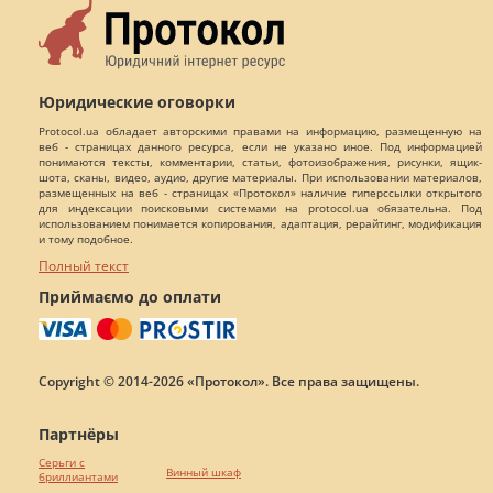
Юридические оговорки
Protocol.ua обладает авторскими правами на информацию, размещенную на
веб - страницах данного ресурса, если не указано иное. Под информацией
понимаются тексты, комментарии, статьи, фотоизображения, рисунки, ящик-
шота, сканы, видео, аудио, другие материалы. При использовании материалов,
размещенных на веб - страницах «Протокол» наличие гиперссылки открытого
для индексации поисковыми системами на protocol.ua обязательна. Под
использованием понимается копирования, адаптация, рерайтинг, модификация
и тому подобное.
Полный текст
Приймаємо до оплати
Copyright © 2014-2026 «Протокол». Все права защищены.
Партнёры
Серьги с
Винный шкаф
бриллиантами