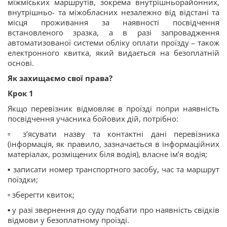
міжміських маршрутів, зокрема внутрішньорайонних,
внутрішньо- та міжобласних незалежно від відстані та
місця проживання за наявності посвідчення
встановленого зразка, а в разі запровадження
автоматизованої системи обліку оплати проїзду – також
електронного квитка, який видається на безоплатній
основі.
Як захищаємо свої права?
Крок 1️
Якщо перевізник відмовляє в проїзді попри наявність
посвідчення учасника бойових дій, потрібно:
▫️ з’ясувати назву та контактні дані перевізника
(інформація, як правило, зазначається в інформаційних
матеріалах, розміщених біля водія), власне ім’я водія;
▪️ записати номер транспортного засобу, час та маршрут
поїздки;
▫️ зберегти квиток;
▪️ у разі звернення до суду подбати про наявність свідків
відмови у безоплатному проїзді.