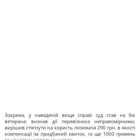
Зокрема, у наведеній вище справі суд став на бік
ветерана: визнав дії перевізника неправомірними,
вирішив стягнути на користь позивача 290 грн. в якості
компенсації за придбаний квиток, та ще 1000 гривень
за нанесену моральну шкоду.