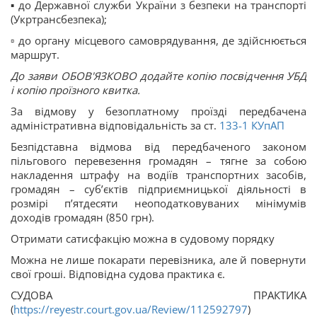
▪️ до Державної служби України з безпеки на транспорті
(Укртрансбезпека);
▫️ до органу місцевого самоврядування, де здійснюється
маршрут.
До заяви ОБОВ'ЯЗКОВО додайте копію посвідчення УБД
і копію проїзного квитка.
За відмову у безоплатному проїзді передбачена
адміністративна відповідальність за ст.
133-1
КУпАП
Безпідставна відмова від передбаченого законом
пільгового перевезення громадян – тягне за собою
накладення штрафу на водіїв транспортних засобів,
громадян – суб’єктів підприємницької діяльності в
розмірі п’ятдесяти неоподатковуваних мінімумів
доходів громадян (850 грн).
Отримати сатисфакцію можна в судовому порядку
Можна не лише покарати перевізника, але й повернути
свої гроші. Відповідна судова практика є.
СУДОВА ПРАКТИКА
(
https://reyestr.court.gov.ua/Review/112592797
)