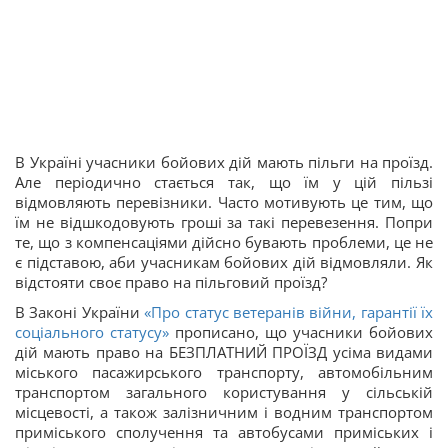
В Україні учасники бойових дій мають пільги на проїзд.
Але періодично стається так, що їм у цій пільзі
відмовляють перевізники. Часто мотивують це тим, що
їм не відшкодовують гроші за такі перевезення. Попри
те, що з компенсаціями дійсно бувають проблеми, це не
є підставою, аби учасникам бойових дій відмовляли. Як
відстояти своє право на пільговий проїзд?
В Законі України
«Про статус ветеранів війни, гарантії їх
соціального статусу»
прописано, що учасники бойових
дій мають право на БЕЗПЛАТНИЙ ПРОЇЗД усіма видами
міського пасажирського транспорту, автомобільним
транспортом загального користування у сільській
місцевості, а також залізничним і водним транспортом
приміського сполучення та автобусами приміських і