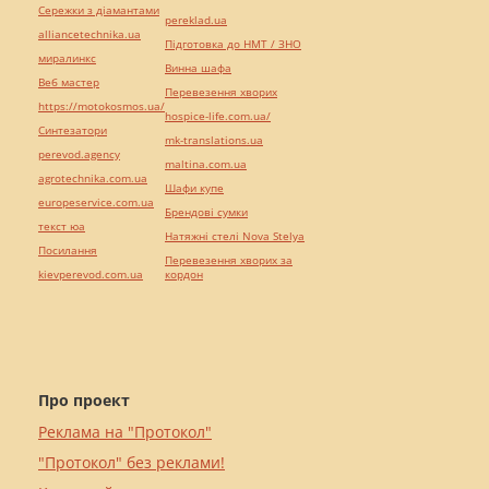
Сережки з діамантами
pereklad.ua
alliancetechnika.ua
Підготовка до НМТ / ЗНО
миралинкс
Винна шафа
Веб мастер
Перевезення хворих
https://motokosmos.ua/
hospice-life.com.ua/
Синтезатори
mk-translations.ua
perevod.agency
maltina.com.ua
agrotechnika.com.ua
Шафи купе
europeservice.com.ua
Брендові сумки
текст юа
Натяжні стелі Nova Stelya
Посилання
Перевезення хворих за
kievperevod.com.ua
кордон
Про проект
Реклама на "Протокол"
"Протокол" без реклами!