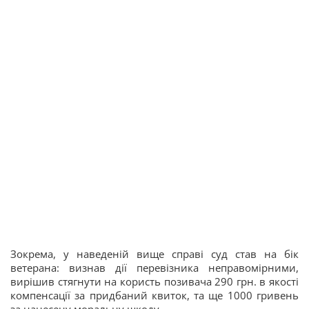
Зокрема, у наведеній вище справі суд став на бік
ветерана: визнав дії перевізника неправомірними,
вирішив стягнути на користь позивача 290 грн. в якості
компенсації за придбаний квиток, та ще 1000 гривень
за нанесену моральну шкоду.