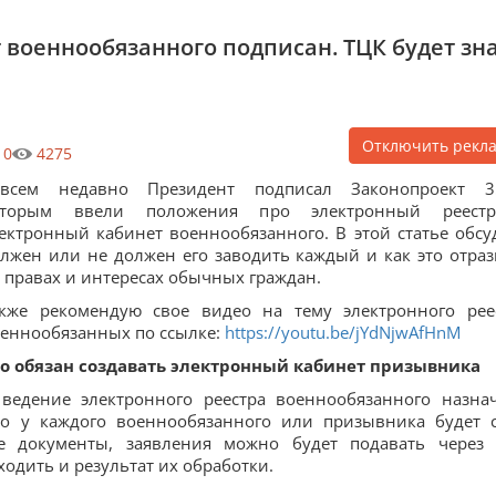
 военнообязанного подписан. ТЦК будет зн
Отключить рекл
0
4275
овсем недавно Президент подписал Законопроект 3
оторым ввели положения про электронный реест
ектронный кабинет военнообязанного. В этой статье обсу
лжен или не должен его заводить каждый и как это отраз
 правах и интересах обычных граждан.
кже рекомендую свое видео на тему электронного рее
еннообязанных по ссылке:
https://youtu.be/jYdNjwAfHnM
о обязан создавать электронный кабинет призывника
 ведение электронного реестра военнообязанного назна
о у каждого военнообязанного или призывника будет 
е документы, заявления можно будет подавать через 
ходить и результат их обработки.