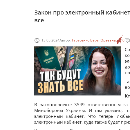
Закон про электронный кабинет
все
13.05.2024
Автор:
Тарасенко Вера Юрьевна
0
С
к
эл
до
на
Та
во
Кт
В законопроекте 3549 ответственным за
Минобороны Украины. И там указано, чт
электронный кабинет. Что теперь любы
электронный кабинет, куда также будет при