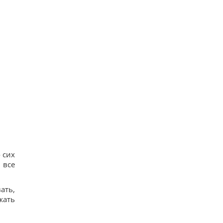
 сих
 все
ать,
жать