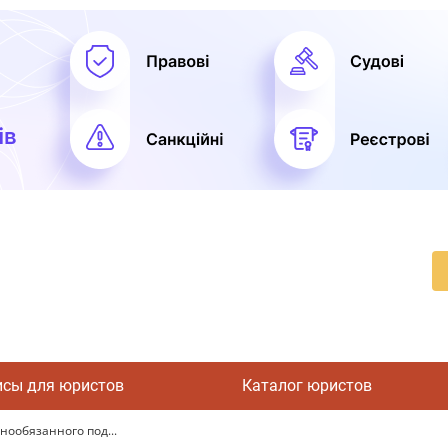
исы для юристов
Каталог юристов
нообязанного под...