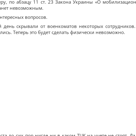
еру, по абзацу 11 ст. 23 Закона Украины «О мобилизацио
танет невозможным.
 интересных вопросов.
й день скрывали от военкоматов некоторых сотрудников.
лись. Теперь это будет сделать физически невозможно.
та до сих пор нигде ни в каком ТЦК на учете не стоят. Да,