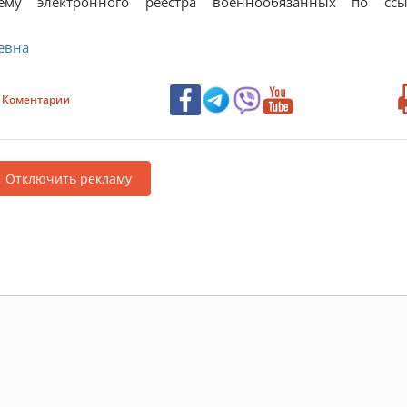
му электронного реестра военнообязанных по ссы
евна
Коментарии
Отключить рекламу