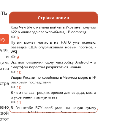
ать
Стрічка новин
Ким Чен Ын с начала войны в Украине получил
$22 миллиарда сверхприбыли, - Bloomberg
5
аму
Путин может напасть на НАТО уже осенью:
разведка США опубликовала новый прогноз, -
549,
WSJ
р и
9
дим,
Эксперт отключил одну настройку Android – и
смартфон перестал разряжаться ночью
ится
10
Удары России по кораблям в Черном море: в FP
раскрыли последствия
стра
10
В чем польза грецких орехов для сердца, мозга
и укрепления иммунитета
11
чено
В Генштабе ВСУ сообщили, на какую сумму
свой
страны НАТО выделят Украине военную
помощь
этот
12
США ввели новые санкции против Кубы за
сотрудничество с Китаем и РФ, – Bloomberg