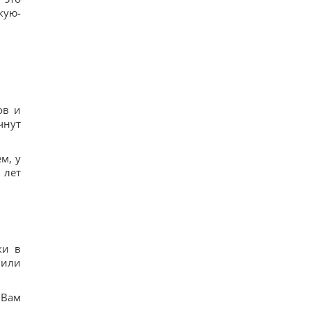
кую-
ов и
чнут
м, у
 лет
ки в
 или
 Вам