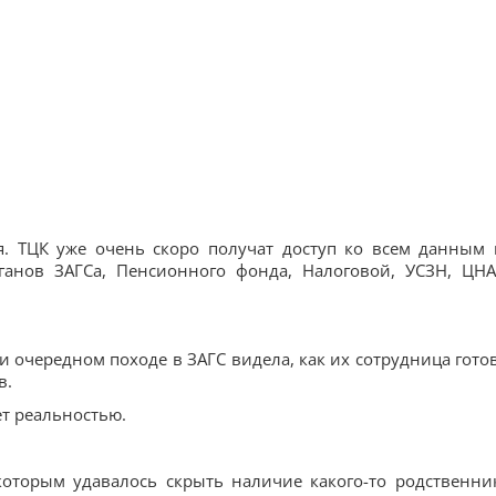
я. ТЦК уже очень скоро получат доступ ко всем данным 
ганов ЗАГСа, Пенсионного фонда, Налоговой, УСЗН, ЦН
ри очередном походе в ЗАГС видела, как их сотрудница гото
в.
ет реальностью.
которым удавалось скрыть наличие какого-то родственни