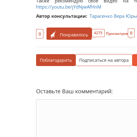
Также рекомендую свое видео на те
https://youtu.be/jYdNjwAfHnM
Автор консультации:
Тарасенко Вера Юрь
0
4275
0
Просмотров
Понравилось
Поблагодарить
Подписаться на автора
Оставьте Ваш комментарий: