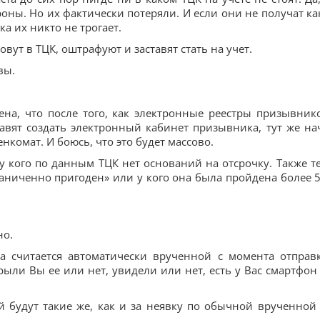
оны. Но их фактически потеряли. И если они не получат ка
ка их никто не трогает.
вут в ТЦК, оштрафуют и заставят стать на учет.
вы.
ена, что после того, как электронные реестры призывник
авят создать электронный кабинет призывника, тут же на
нкомат. И боюсь, что это будет массово.
 у кого по данным ТЦК нет оснований на отсрочку. Также те
раниченно пригоден» или у кого она была пройдена более 5
но.
тка считается автоматически врученной с момента отправ
рыли Вы ее или нет, увидели или нет, есть у Вас смартфон
ей будут такие же, как и за неявку по обычной врученной