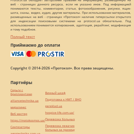
Protocol.ua обладает авторскими правами на информацию, размещенную на
веб - страницах данного ресурса, если не указано иное. Под информацией
понимаются тексты, комментарии, статьи, фотоизображения, рисунки, ящик-
шота, сканы, видео, аудио, другие материалы. При использовании материалов,
размещенных на веб - страницах «Протокол» наличие гиперссылки открытого
для индексации поисковыми системами на protocol.ua обязательна. Под
использованием понимается копирования, адаптация, рерайтинг, модификация
и тому подобное.
Полный текст
Приймаємо до оплати
Copyright © 2014-2026 «Протокол». Все права защищены.
Партнёры
Серьги с
Винный шкаф
бриллиантами
Подготовка к НМТ / ВНО
alliancetechnika.ua
pereklad.ua
миралинкс
hospice-life.com.ua/
Веб мастер
Перевозка больных
https://motokosmos.ua/
Перевозка лежачих
Синтезаторы
больных за границу
agrotechnika.com.ua