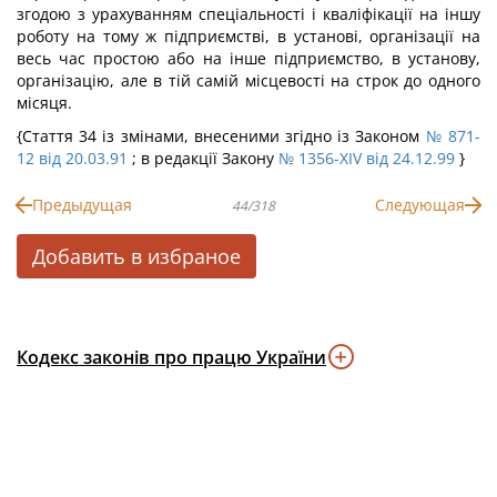
згодою з урахуванням спеціальності і кваліфікації на іншу
роботу на тому ж підприємстві, в установі, організації на
весь час простою або на інше підприємство, в установу,
організацію, але в тій самій місцевості на строк до одного
місяця.
{Стаття 34 із змінами, внесеними згідно із Законом
№ 871-
12 від 20.03.91
; в редакції Закону
№ 1356-XIV від 24.12.99
}
Предыдущая
Следующая
44/318
Добавить в избраное
Кодекс законів про працю України