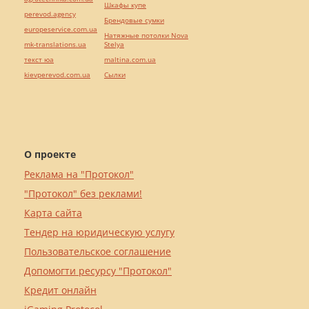
Шкафы купе
perevod.agency
Брендовые сумки
europeservice.com.ua
Натяжные потолки Nova
mk-translations.ua
Stelya
текст юа
maltina.com.ua
kievperevod.com.ua
Cылки
О проекте
Реклама на "Протокол"
"Протокол" без реклами!
Карта сайта
Тендер на юридическую услугу
Пользовательское соглашение
Допомогти ресурсу "Протокол"
Кредит онлайн