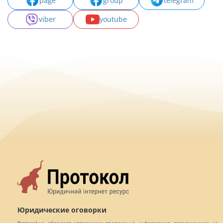
page
group
telegram
viber
youtube
Юридические оговорки